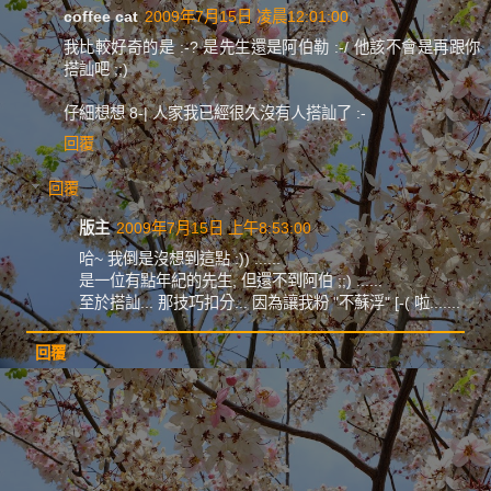
coffee cat
2009年7月15日 凌晨12:01:00
我比較好奇的是 :-? 是先生還是阿伯勒 :-/ 他該不會是再跟你
搭訕吧 ;;)
仔細想想 8-| 人家我已經很久沒有人搭訕了 :-
回覆
回覆
版主
2009年7月15日 上午8:53:00
哈~ 我倒是沒想到這點 :)) ......
是一位有點年紀的先生, 但還不到阿伯 ;;) ......
至於搭訕... 那技巧扣分... 因為讓我粉 "不蘇浮" [-( 啦.......
回覆