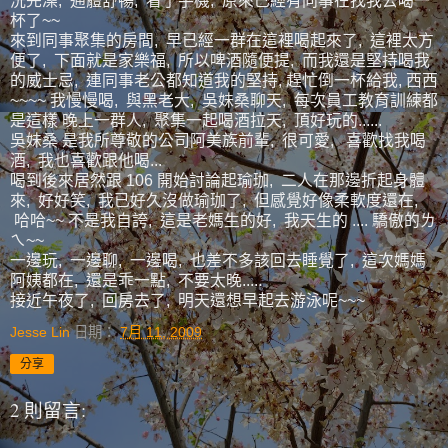
洗完澡, 通體舒暢, 看了手機, 原來已經有同事在找我去喝一
杯了~~
來到同事聚集的房間, 早已經一群在這裡喝起來了, 這裡太方
便了, 下面就是家樂福, 所以啤酒隨便提, 而我還是堅持喝我
的威士忌, 連同事老公都知道我的堅持, 趕忙倒一杯給我, 西西
~~~~ 我慢慢喝, 與黑老大, 吳妹桑聊天, 每次員工教育訓練都
是這樣 晚上一群人, 聚集一起喝酒拉天, 頂好玩的......
吳妹桑 是我所尊敬的公司阿美族前輩, 很可愛, 喜歡找我喝
酒, 我也喜歡跟他喝...
喝到後來居然跟 106 開始討論起瑜珈, 二人在那邊折起身體
來, 好好笑, 我已好久沒做瑜珈了, 但感覺好像柔軟度還在,
哈哈~~ 不是我自誇, 這是老媽生的好, 我天生的 .... 驕傲的ㄌ
ㄟ~~
一邊玩, 一邊聊, 一邊喝, 也差不多該回去睡覺了, 這次媽媽
阿姨都在, 還是乖一點, 不要太晚.....
接近午夜了, 回房去了, 明天還想早起去游泳呢~~~
Jesse Lin
日期：
7月 11, 2009
分享
2 則留言: