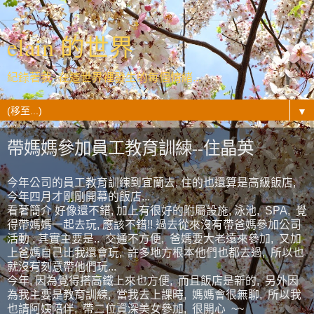
elain 的世界
紀錄著我- 在這世界裡發生的每個情緒...
▼
帶媽媽參加員工教育訓練--住晶英
今年公司的員工教育訓練到宜蘭去, 住的也還算是高級飯店,
今年四月才剛剛開幕的飯店...
看著簡介 好像還不錯, 加上有很好的附屬設施, 泳池, SPA, 覺
得帶媽媽一起去玩, 應該不錯!! 過去從來沒有帶爸媽參加公司
活動 , 其實主要是.. 交通不方便, 爸媽要大老遠來參加, 又加
上爸媽自己比我還會玩, 許多地方根本他們也都去過, 所以也
就沒有刻意帶他們玩...
今年, 因為覺得搭高鐵上來也方便, 而且飯店是新的, 另外因
為我主要是教育訓練, 當我去上課時, 媽媽會很無聊, 所以我
也請阿姨陪伴, 帶二位資深美女參加, 很開心 ~~