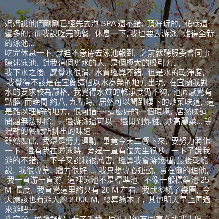
媽媽說他們剛剛已經先去泡 SPA 還不錯, 頂好玩的, 花樣還
蠻多的, 而我說吃完晚餐, 休息一下, 我也要去游泳, 難得全新
的泳池...
吃完休息一下, 就迫不急待去泳池報到, 之前就聽服委會同事
陳述泳池, 對我這個嗜水的人, 是個極大的吸引力..
我下水之後, 感覺水很滑, 水質還算不錯, 但是水的乾淨度,
我覺得不該是在宜蘭這個以水為榮的地方出現, 在宜蘭我對
水的要求較為嚴格, 我覺得水質的乾淨度仍不夠, 池底感覺有
點髒, 而晚間 約八, 九點時, 居然可以聞到樓下的炒菜味道, 這
是難以理解的地方, 很可惜~~ 這麼好的一個環境, 居然味道
問題無法排除, 一邊游泳還可以一邊聞到炸雞, 炒高麗菜... 等
混雜的餐廳所排出的味道 ...
雖然如此, 我還是努力運動, 畢竟今天二餐下來, 要努力消化
一下, 還有我在游泳時, 旁邊一直有位先生很吵, 一下子說我
游的不錯, 一下子又說我很厲害, 還算我會游幾種, 最後乾脆
說, 我很專業, 體力很好..... 我只想專心運動, 實在懶的理他,
我一直游一直游, 這裡泳池不是標準池, 不像一般標準池 25
M 長度, 我直覺這里約只有 20 M 左右, 我就多繞了幾圈, 今
天應該也有游大約 2,000 M, 總算夠本了, 其他明天早上再過
來游吧~~