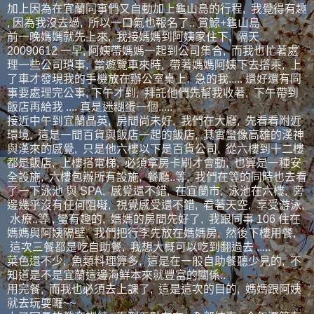
加上因為在宜蘭同事們又自動加上龜山島的行程, 我覺得有趣
, 因為我沒去過, 所以一口氣也報名了.. 賞鯨+龜山島
前一晚媽媽就先上來, 我接媽媽到阿姨家住下, 隔天
20090612 一早, 阿姨帶媽媽一起到公司集合, 而我也忙著處
理一些公司瑣事, 當遊覽車來時, 帶著媽媽阿姨下去撘乘, 上
了車才發現我的手機放在辦公室桌上, 急的我..... 還好還有同
事要處理完公事, 下午才到, 拜託他們先幫我收著, 下午帶到
飯店再給我 .... 真是迷糊蛋一個.....
接近中午到宜蘭晶英, 房間尚未好, 我們在大廳, 先看看附近
環境, 這是一間百貨與飯店一起的飯店, 其實蠻像高雄的漢神
與漢來的感覺, 只是他六樓以下是百貨公司, 從六樓到十二樓
都是飯店, 上樓搭電梯, 必須拿房卡刷才會動, 也算是一種安
全設施, 六樓包辦所有設施, 餐廳..等, 我們在等的同時也去看
了一下泳池 與 SPA, 感覺還不錯, 在宜蘭市, 泳池在六樓, 旁
邊幾乎沒有任何阻礙, 視覺感受還不錯, 看著天空, 享受游泳,
水療..等 , 蠻有趣的, 媽媽的房間先好了, 我跟同事 106 住在
媽媽與阿姨隔壁, 我們把行李先放在媽媽房, 然後下樓用餐,
這次三餐都是吃自助餐, 我想大概可以吃到翻過去 .....
菜色還不少, 魚類料理算多, 這是在一般自助餐聽少見的, 不
知道是不是宜蘭這邊海鮮本來就豐富的關係..
用完餐, 而我也必須去上課了, 這是這次的目的, 媽媽跟阿姨
就去玩耍囉~~