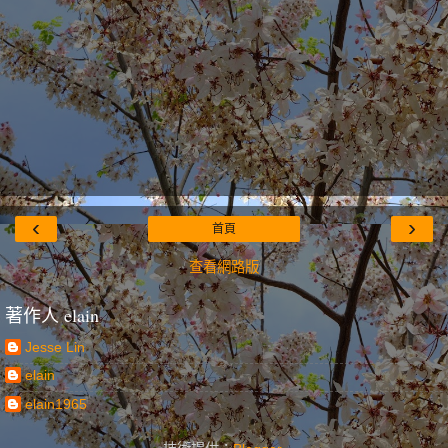
‹
›
首頁
查看網路版
著作人 elain
Jesse Lin
elain
elain1965