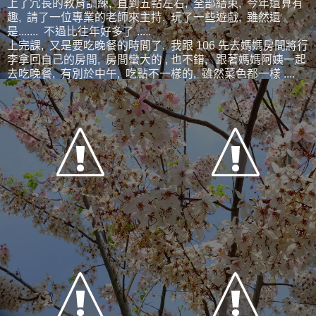
上了冗長的教育訓練, 直到五點左右, 全部結束, 今年還算有
趣, 請了一位專業的老師來主持, 玩了一些遊戲, 雖然還
是....... 不過比往年好多了 .....
上完課, 又是要吃晚餐的時間了, 我跟 106 先去媽媽房間將行
李拿回自己的房間, 房間蠻大的 , 也不錯, 跟著媽媽阿姨一起
去吃晚餐, 有別於中午, 吃點不一樣的, 雖然菜色都一樣 ....