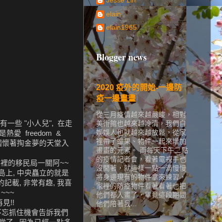
Jesse Lin
elain
elain1965
Blogger news
2020 疫外的開始-一邊防
疫一邊畫畫
從三月疫情越來越嚴峻，相對
一些 "小人兒", 在走
美術館也越來越冷清，我們自
娛娛人也就越來越放鬆，從家
愛 freedom &
裡帶了蠟果、物件一起來增加
到美國懷著掏金夢的天堂入
畫畫的元素。 而每天下午二點
的疫情記者會，看著電視手也
過這裡的移民局一關阿~~
沒閒著，就這樣一點一滴慢慢
來到島上, 中央矗立的就是
將身邊現有的物件拿來練習，
記載, 非常有趣, 我喜
家裡的防疫物件看著看著也把
~~~
他們都入畫了，畢竟這段期間
見!!
他們陪著我...
夫不忘抓住機會告訴我們