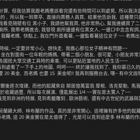
次計算, 但我估算我跟老媽應該看完還有些時間可以到處晃, 所以我決定買 On
划算的 , 所以我一到票亭, 直接向票務人員買, 結果他告訴我, 這種票
我看見隔壁有位 黑小子, 我請他幫我買, 他非常熱心, 幫我連續買了二張
廁所, 我帶老媽進去, 我發現 廁所邊邊有位黑女人, 一邊口中念念有詞,
我矚老媽, 快點上, 我在門外面看著, 一邊監看著這位女子 ~~ 老媽
時候, 一定要非常小心, 趕快走, 我擔心那位女子精神有問題~~
 坐在對面有一位年輕的媽媽, 帶著二個小朋友, 很可愛, 小朋友非常
 在各國搭大眾交通工具時的乘客, 可以更貼近當地的人民生活~~~
下車我再到處看了一下手上的地圖, 呵呵~~~ 終於讓我找到了, 我仰慕已久
要 20 美金, 而老媽 也要 15 美金呢!! 我再到服務台去, 嘿~ 有中文
 爾後逐次增建, 而他的館藏來自 鄰居億萬富翁 摩根, 洛克斐勒, 馬寬
, 由於收藏過豐, 所以每次展演, 僅能展出 1/4 ~~實在是太驚人了~~
我見到非洲的特展, 見到希臘雕刻 , 歐洲藝術, 還有中古世紀的武器與
蘭籍大師, 林布蘭的作品, 真的是非常開心, 這裡擁有許多他的館藏, 
訴老媽, 這 20 美金實在是太值得了 , 光是可以見到這麼多 林布蘭的作品