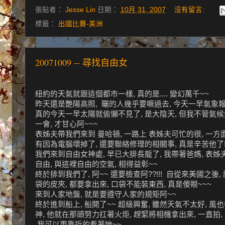
張貼者：
Jesse Lin
日期：
10月 31, 2007
沒有留言:
標籤：
出國比賽-美洲
20071009 -- 尋找自由女
紐約的天氣就跟這個都市一樣, 真的是.... 變幻萬千~~
昨天還是艷陽高照, 曬的人幾乎要噘過去, 今天一早氣象報
真的今天一早太陽就偷懶不見了, 是大陰天, 但我不管氣候如
一會, 才甘心阿~~~
表姊夫帶我們來到 曼哈頓, 一路上 表姊夫可忙的很, 一方
有因為電腦壞掉了, 還要聯絡修理的相關事, 真是辛苦他了!
我們來到自由女神處, 早已大排長龍了, 我帶著爸媽, 表姊
自由, 與這裡自由的空氣, 相得益彰~~
終於排到我們了, 阿~~ 還要檢查阿??!!! 自從來美國之後,
袋的皮夾, 都要拿出來, 口袋不能裝東西, 真是傻眼~~~
來到人家地盤, 就是要遵守人家的規矩阿~~
終於進到船上, 船開了~~ 超級興奮, 雖然天氣不太好, 
神, 他就在那頭努力扛著火炬, 趕緊將相機拿出來, 一直拍, 
我可以更靠近的看著她~~