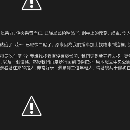
樂器, 彈奏樂音而已, 已經是藝術精品了, 鋼琴上的彫刻, 繪畫, 令
點餓了, 哇~~ 已經快二點了, 原來因為我們撘車加上找路來到這裡, 
不知道要吃什麼 ?? 我說找找看有沒有麥當勞, 我們穿到巷弄裡去找, 
gle , 以及一個優格, 然後我們再度步行回到博物館外, 原本想去中央公
一邊看著往來的路人, 非常好玩, 還見到二位年輕人, 帶著總共十條狗在