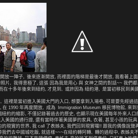
止開放一陣子, 後來逐漸開放, 而裡面的階梯是最後才開放, 我看著上面有
, 我得意極了, 這張 因為我是用心 與 女神之間的對話~~ 我們都是熱
見他, 反而在十多年後來到紐約, 才見到, 或許因為 紐約港, 是當初移民
 艾麗絲島, 這裡是當初進入美國大門的入口, 想要拿到入場卷, 可是要先經
1990 年再度開放, 成為 Immigration Museum 移民博物館, 
個紐約的縮影, 不僅記錄著過去的歷史, 也顯示現在美國每年外來人口的
美國的通行證, 還有當時伴著美國夢的家具, 衣著, 甚至小孩的玩具 
現實的世界, 我 call 了表姊夫, 我們回到現實囉!! 跟我的偶像說聲再
帶我們去中國城吃飯, 就這樣~~~在紐約轉阿轉, 轉的過程中, 表姊