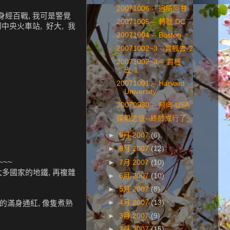
20071006 -- 追隨阿甘
身經百戰, 我可是警覺
20071005 -- 轉戰 DC
中央火車站, 好大, 我
20071004 -- Boston
20071002~3 --賞楓去-2
20071002~3 -- 賞楓
去-1
20071001 -- Harvard
University
20070930 -- 飛向 USA
探親之旅--終於成行了~
►
9月 2007
(6)
►
8月 2007
(12)
~~
►
7月 2007
(10)
過太多國家的地鐵, 再複雜
►
6月 2007
(10)
►
5月 2007
(8)
►
4月 2007
(13)
喝的滿身通紅, 像隻煮熟
►
3月 2007
(9)
►
2月 2007
(15)