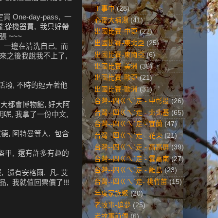
工事中
(28)
e-day-pass, 一
心靈大補湯
(41)
只能從機器買, 我只好帶
出國比賽-中亞
(22)
 ~~~
出國比賽-東北亞
(25)
 一邊在清洗自己, 而
出國比賽-東南亞
(6)
出來之後我說我不上了,
出國比賽-美洲
(35)
出國比賽-歐亞
(21)
活潑, 不時的逗弄著他
出國比賽-歐洲
(31)
台灣--四ㄍㄟˋ走 - 中彰投
(26)
的大都會博物館, 好大阿
台灣--四ㄍㄟˋ走 - 北北基
(65)
說明呢, 我拿了一份中文,
台灣--四ㄍㄟˋ走 - 宜蘭
(47)
德, 阿特曼等人, 包含
台灣--四ㄍㄟˋ走 - 花東
(21)
台灣--四ㄍㄟˋ走 - 高高屏
(39)
盔甲, 還有許多有趣的
台灣--四ㄍㄟˋ走 - 雲嘉南
(27)
台灣--四ㄍㄟˋ走 - 離島
(23)
還有安格爾, 凡. 艾
台灣--四ㄍㄟˋ走- 桃竹苗
(15)
, 我就值回票價了!!!
年度家族聚
(20)
老故事-追夢
(25)
老故事前傳
(6)