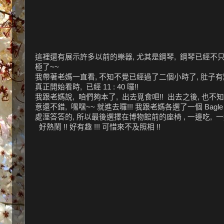
這裡還有展示許多以前的樂器, 尤其是鋼琴, 鋼琴已經不只是
極了~~
我帶著老媽一直看, 不知不覺已經過了二個小時了, 肚子有
真正開始看時, 已經 11 : 40 囉!!
我跟老媽說, 咱們夠本了, 出去覓食吧!! 出去之後, 也
意還不錯, 嘿嘿~~ 就進去囉!!! 我跟老媽各選了一個 Ba
處溼答答的, 所以最後選擇在博物館前的座椅 , 一邊吃, 
好熱鬧 !! 好有趣 !!! 可惜來不及照相 !!