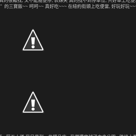
車位真的很難找, 又不能隨便停, 表姊夫 真的找不到停車位, 只好車上吃
店" 的三寶飯~~ 呵呵~~ 真好吃~~~ 在紐約街頭上吃便當, 好玩好玩~~