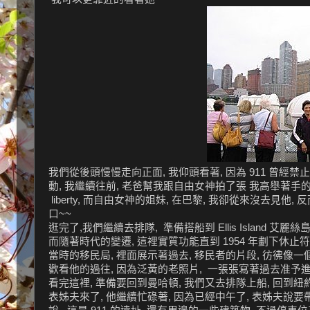
我們從後頭慢慢走向正面, 我仰頭看著, 因為 911 曾經禁
動, 我繼續往前, 老爸幫我跟自由女神拍了張 我高舉著手的照片
liberty, 而自由女神的姐妹, 在巴黎, 我卻從來沒去
口~~
逛完了,我們繼續去排隊, 準備搭船到 Ellis Island
而隨著時代的變遷, 這裡實質功能直到 1954 年劃下休止符, 在 
當時的移民局, 裡面展示著過去, 移民者的片段, 彷彿像一
歡看他的過往, 因為泛黃的老照片, 一張張寫著過去准予進入
看完這裡, 準備要回到曼哈頓, 我們又去排隊上船, 回到紐約的
表姊夫來了, 他繼續忙碌著, 因為已經中午了, 表姊夫說要