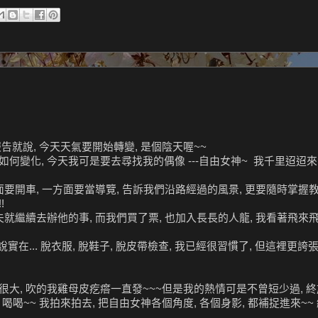
告就說, 今天天氣要開始轉變, 是個陰天喔~~
何變化, 今天我可是要去尋找我的偶像 ---自由女神~ 我千里迢迢來
面要開車, 一方面要當導覽, 告訴我們沿路經過的風景, 更要隨時掌握
!
夫就繼續去辦他的事, 而我們買了票, 也加入長長的人龍, 我看著飛來
 說實在... 脫衣服, 脫鞋子, 脫皮帶檢查, 我已經很習慣了, 但這裡更誇
風也很大, 吹的我雞母皮疙瘩一直發~~~但是我的熱情可是不曾短少過,
喝喝~~ 我拍來拍去, 把自由女神各個角度, 各個身影, 都補捉進來~~ 