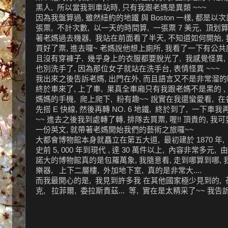
黑人, 所以當我到車站時, 只有我跟老媽是異類 ~~~
因為我盤算過, 雖然紐約的地鐵 與 Boston 一樣, 都是以
張票, 不計次數, 以一天的時間算, 一張票 7 美元, 頂
著老媽過去機器, 我站在前面看了半天, 不知道如何開始, 
買好了票, 進去囉~ 老媽說他想上廁所, 我看了一下有公共
且沒有穿褲子, 幾乎身上的衣服都要脫光了, 我感覺怪異, 
也別洗手了, 因為那位女子就站在洗手台, 表情怪異 ~~~
我出來之後告訴老媽, 出門在外, 而且語言又不是非常溜的
終於車來了, 上了車, 果真全車廂只有我跟老媽不是黑的 ,
媽媽的手機, 爬上爬下, 粉有趣~~ 說實在我還蠻愛看,
先搭 E 快線, 然後再轉 NO. 6 地鐵, 終於到了, 一
~~ 進去之後我到處轉了轉, 排隊去買票, 喔!! 頂貴的, 我可
一份英文, 就帶著老媽開始我們的藝術之旅囉~~
大都會博物館本身就矗立在第五大道, 最初建於 1870 年,
史前 5, 000 年到現代 , 達 30 萬件以上, 內容非常多元
諾大的博物館真的是包羅萬象, 我隨意看, 走到哪算到哪, 
樂器, 上下二層樓, 外加地下室, 真的是非常大....
而我最開心的是, 我見到許多我 在其他國家極少見到的, 荷
克, 拉菲爾, 委拉斯貴茲... 等, 實在是太精采了~~ 我告