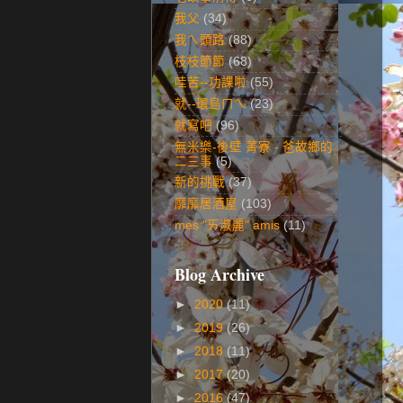
我父
(34)
我ㄟ頭路
(88)
枝枝節節
(68)
哇苦--功課啦
(55)
就--環島ㄇㄟ
(23)
就寫吧
(96)
無米樂-後壁 菁寮 - 爸故鄉的
二三事
(5)
新的挑戰
(37)
靡靡居酒屋
(103)
mes "ㄞ淑麗" amis
(11)
Blog Archive
►
2020
(11)
►
2019
(26)
►
2018
(11)
►
2017
(20)
►
2016
(47)