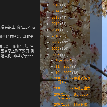
►
2015
(19)
►
2014
(43)
►
2013
(43)
►
2012
(58)
人嘆為觀止, 實在是漂亮
►
2011
(111)
►
2010
(96)
還去找廁所先, 當我們
►
2009
(100)
突然見到一間麵包店, 生
►
2008
(118)
園因為早上剛下過雨, 到
▼
2007
(131)
逛大街, 非常好玩~~~
►
12月 2007
(8)
►
11月 2007
(9)
▼
10月 2007
(12)
20071010 -- 帶著老媽勇
闖 NY
20071009 -- 尋找自由女
20071008 -- Big apple
& belle church
20071007 -- 巴爾第摩