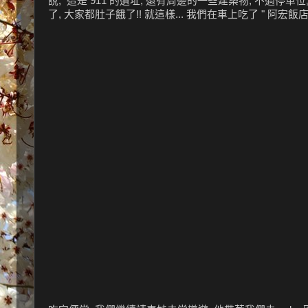
說, 這是 911 的遺址, 還有周邊的一些建築物, 不過停
了, 大家都肚子餓了!! 就這樣... 我們在車上吃了 " 阿宏飯