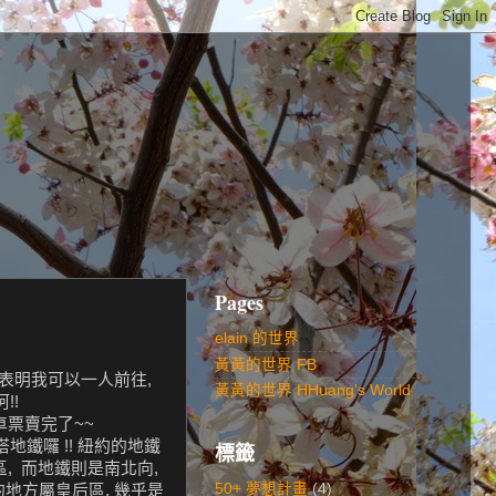
Pages
elain 的世界
黃黃的世界 FB
晚我即表明我可以一人前往,
黃黃的世界 HHuang's World
!!
車票賣完了~~
搭地鐵囉 !! 紐約的地鐵
標籤
區, 而地鐵則是南北向,
50+ 夢想計畫
(4)
的地方屬皇后區, 幾乎是