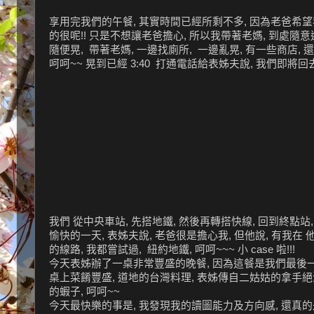
享用完我們的午餐, 其實時間已經所剩不多, 因為老爸希望我
的很呢!! 只是不想讓老爸擔心, 所以我帶著老媽, 到處隨意
隨便晃, 帶著老媽, 一邊找廁所, 一邊亂晃, 有一些商店, 
呵呵~~ 晃到已經 3:40 打通電話給表姊夫說, 我們即將回去
我們 從中央車站, 先搭地鐵, 然後再轉搭快線, 回到終點
愉快的一天, 表姊夫說, 老爸很是擔心我, 但他說, 有我在 
的線路, 我都嘗試過, 紐約地鐵, 呵呵~~~ 小 case 啦!!!
今天表姊辦了一桌非常豐盛的晚餐, 因為這餐是我們最後一
桌上菜餚豐盛, 道地的台灣料理, 表姊傳自二姑姑的拿手絕活,
的蝦子, 呵呵~~
今天最快樂的事是, 我發現我的讀圖能力及方向感, 還真的是