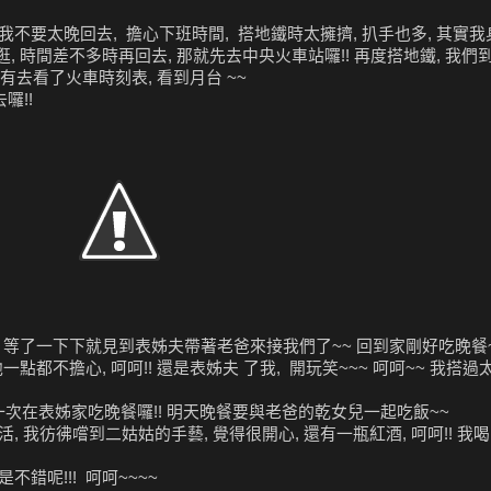
不要太晚回去, 擔心下班時間, 搭地鐵時太擁擠, 扒手也多, 其實我
逛, 時間差不多時再回去, 那就先去中央火車站囉!! 再度搭地鐵, 我們到
還有去看了火車時刻表, 看到月台 ~~
囉!!
站, 等了一下下就見到表姊夫帶著老爸來接我們了~~ 回到家剛好吃晚餐~
他一點都不擔心, 呵呵!! 還是表姊夫 了我, 開玩笑~~~ 呵呵~~ 我搭
次在表姊家吃晚餐囉!! 明天晚餐要與老爸的乾女兒一起吃飯~~
 我彷彿嚐到二姑姑的手藝, 覺得很開心, 還有一瓶紅酒, 呵呵!! 我
不錯呢!!! 呵呵~~~~