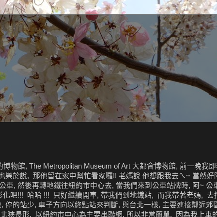
The Metropolitan Museum of Art 大都會博物館, 前一
樂於說, 那他留在家中幫忙看家囉!! 老媽說 他想跟我去ㄟ~ 當然好阿
車, 然後再轉地鐵往紐約市中心去, 當我們來到公車站牌時, 阿~ 公
吧!!! 哈哈 !!! 只好繼續開車, 帶我們到地鐵站, 而我帶著老媽, 去
快, 停的站少, 車子方向以終點站來判斷, 與台北一樣, 主要連接鄰近郊
市是南北狹長形, 以紐約市中心為主要串聯網, 所以非常簡單, 因為我上車