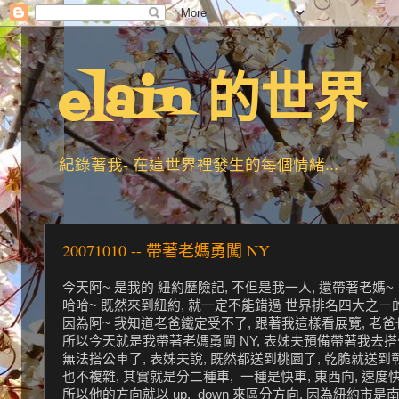
elain 的世界
紀錄著我- 在這世界裡發生的每個情緒...
20071010 -- 帶著老媽勇闖 NY
今天阿~ 是我的 紐約歷險記, 不但是我一人, 還帶著老媽~
哈哈~ 既然來到紐約, 就一定不能錯過 世界排名四大之ㄧ的博物館, 
因為阿~ 我知道老爸鐵定受不了, 跟著我這樣看展覽, 老爸也
所以今天就是我帶著老媽勇闖 NY, 表姊夫預備帶著我去搭公
無法搭公車了, 表姊夫說, 既然都送到桃園了, 乾脆就送到彰化
也不複雜, 其實就是分二種車, 一種是快車, 東西向, 速度
所以他的方向就以 up, down 來區分方向, 因為紐約