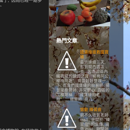
便當了, 因為已經一點多
~
熱門文章
國寶級搶救國寶
級
最近連續三天,
都到關西園區
去, 因為園區內
國寶級的鎮園之寶 "楊梅阿公,
楊梅阿嬷", 需要好好整理一
下, 而我們國寶級的樹醫師, 揚
甘陵樹醫師, 非常關心, 園區的
二棵堪稱.... "國寶級的老
樹"...... 楊醫師, 在八...
憾動 練習曲
前不久收到老師
mail , 是關於 "練
習曲" 的宣傳, 廣
告 mail, 剛開始