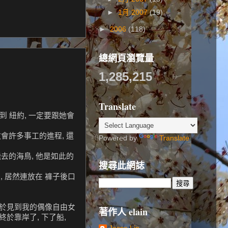
►
1月 2007
(19)
►
2006
(118)
總網頁瀏覽量
1,285,215
Translate
到 紐約, 一定要跟她會
教會許多事工的進程, 還
Powered by
Translate
飛去的海鳥, 他是如此的
搜尋此網誌
張, 居然連放在 褲子後口
 終於見到我的偶像自由女
著作人 elain
終於靠岸了, 下了船,