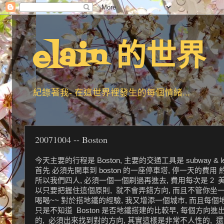
elain 的世界
紀錄著我- 在這世界裡發生的每個情緒...
20071004 -- Boston
今天主要的行程是 Boston, 主要的交通工具是 subway & 
首先 必須先開車到 boston 的一座停車塔, 停一天的費用
所以我們四人, 必須一個一個刷過再進去, 費用每次是 2 美元, B
以只要把握住這個原則, 就不會弄錯方向, 而且不管你坐一站
喝喝~~ 對於搭地鐵的經驗, 我又增添一個城市, 而且每個
只是不知道 Boston 是否地鐵搭建的比較早, 每個方向進出口
的, 必須出來找到對的方向, 其實這樣是非常不人性的, 還好台