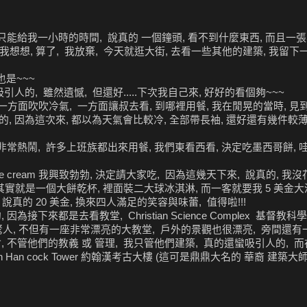
能給我一小時的時間, 說真的 一個鐘頭, 看不到什麼東西, 而且一張票 
我想想, 算了, 我放棄, 今天就逛大街, 去看一些其他的建築, 我留下
也是~~~
人的, 雖然遺憾, 但還好.....下次我自己來, 好好的看個夠~~~
, 一方面吹吹冷氣, 一方面讓叔去看, 到哪裡用餐, 我在閒晃的當時, 
短袖的, 因為這次來, 都以為天氣會比較冷, 全部帶長袖, 還好還有幾件較
非常熱鬧, 許多上班族都出來用餐, 我們東看西看, 決定吃墨西哥餅, 哇~
 cream 我興致勃勃, 決定請大家吃, 因為這幾天下來, 說真的, 我
! 其實就是一個大餅乾杯, 裡面裝二大球冰淇淋, 而一客就要我 5 美金大
~~ 說真的 20 美金, 換來四人滿足的笑容與味蕾, 值得啦!!!
接下來都是去看教堂, Christian Science Complex 基督教
就很驚人, 不但有一座非常漂亮的大教堂, 戶外的景觀也很漂亮, 旁間還有
, 不管他們的教義 或 管理, 我只管他們建築, 真的還蠻吸引人的, 
John Han cock Tower 約翰漢考古大樓 (這可是鼎鼎大名的 華裔 建築