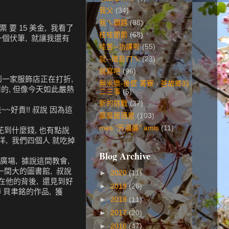
我父
(34)
我ㄟ頭路
(88)
要 15 美金, 我看了
枝枝節節
(68)
一個伏筆, 就讓我還有
哇苦--功課啦
(55)
就--環島ㄇㄟ
(23)
就寫吧
(96)
見到一家服飾店正在打折,
無米樂-後壁 菁寮 - 爸故鄉的
薄的, 但像今天如此嚴熱
二三事
(5)
新的挑戰
(37)
~好貴!! 叔說 因為這
靡靡居酒屋
(103)
mes "ㄞ淑麗" amis
(11)
沒花到什麼錢, 也有點說
洋, 我們四個人 就吃掉
Blog Archive
科學廣場, 據說這間教會,
一間大的圖書館, 叔說
►
2020
(11)
而在他的背後, 還見到好
►
2019
(26)
大師 貝聿銘的作品, 獲
►
2018
(11)
►
2017
(20)
►
2016
(47)