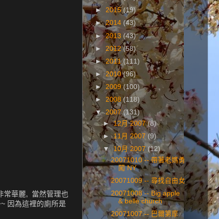
►
2015
(19)
►
2014
(43)
►
2013
(43)
►
2012
(58)
►
2011
(111)
►
2010
(96)
►
2009
(100)
►
2008
(118)
▼
2007
(131)
►
12月 2007
(8)
►
11月 2007
(9)
▼
10月 2007
(12)
20071010 -- 帶著老媽勇
闖 NY
20071009 -- 尋找自由女
20071008 -- Big apple
繪 非常華麗, 當然管理也
& belle church
~~ 因為這裡的廁所是
20071007 -- 巴爾第摩