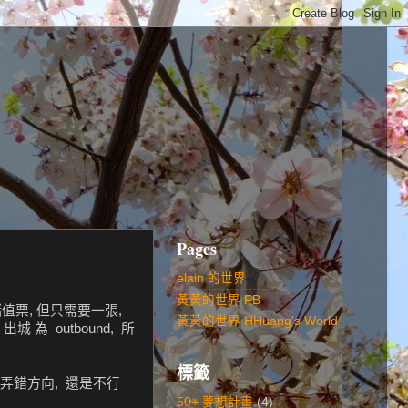
Pages
elain 的世界
黃黃的世界 FB
值票, 但只需要一張,
黃黃的世界 HHuang's World
 為 outbound, 所
標籤
, 弄錯方向, 還是不行
50+ 夢想計畫
(4)