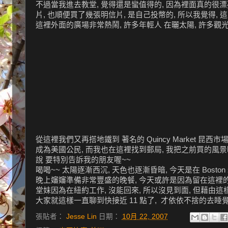
不過當我進去教堂, 覺得還是蠻值得的, 因為裡面真的很漂
片, 也順便買了幾張明信片, 是自己投幣的, 所以我覺得, 這票
這裡外面的廣場非常熱鬧, 許多年輕人 在曬太陽, 許多觀光客
從這裡我們又再搭地鐵到 著名的 Quincy Market 昆西市場
成為美國公民, 而我也在這裡找到郵局, 我把之前買的風景明
說 要特別告訴我的朋友喔~~
喝喝~~ 太陽逐漸西沉, 天色也逐漸昏暗, 今天是在 Bosto
晚上嬸嬸準備非常豐盛的晚餐, 今天或許是因為留在這裡的最
堂妹因為在紐約工作, 沒能回來, 所以沒見到面, 但藉由這樣的
大家就這樣一直聊到快接近 11 點了, 才依依不捨的去睡
張貼者：
Jesse Lin
日期：
10月 22, 2007