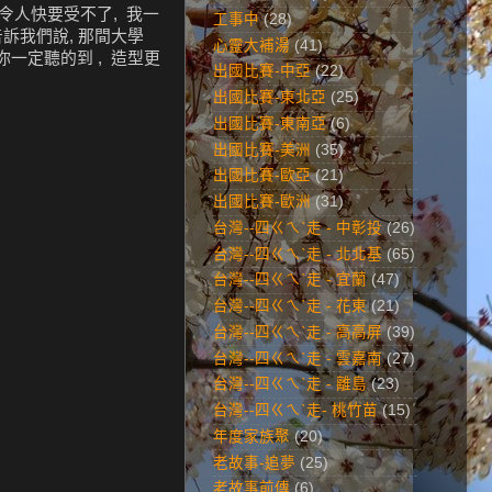
令人快要受不了, 我一
工事中
(28)
告訴我們說, 那間大學
心靈大補湯
(41)
 你一定聽的到 , 造型更
出國比賽-中亞
(22)
出國比賽-東北亞
(25)
出國比賽-東南亞
(6)
出國比賽-美洲
(35)
出國比賽-歐亞
(21)
出國比賽-歐洲
(31)
台灣--四ㄍㄟˋ走 - 中彰投
(26)
台灣--四ㄍㄟˋ走 - 北北基
(65)
台灣--四ㄍㄟˋ走 - 宜蘭
(47)
台灣--四ㄍㄟˋ走 - 花東
(21)
台灣--四ㄍㄟˋ走 - 高高屏
(39)
台灣--四ㄍㄟˋ走 - 雲嘉南
(27)
台灣--四ㄍㄟˋ走 - 離島
(23)
台灣--四ㄍㄟˋ走- 桃竹苗
(15)
年度家族聚
(20)
老故事-追夢
(25)
老故事前傳
(6)