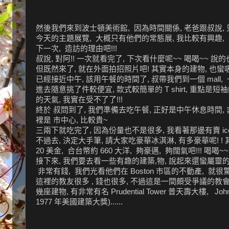
然後我們來到波士頓美術館, 因為時間關係, 老爸跟叔說, 只
今天的主題展覽, 大概只有他們的常態展, 我比較有興趣, 
下一次, 造訪的理由吧!!!
叔說, 對阿!! 一次就看完了, 下次看什麼呢~~ 喝喝~~ 說的
但既然來了, 就在外面拍招照片吧! 其實本身的建物, 也蠻吸引
已經接近中午, 該用午餐的時間了, 叔帶我們到一個 mall
進去隨意挑了件較便宜, 款式較簡單的 T shirt, 重點是
的天氣, 我實在受不了了!!!
終於 叔問到了, 我們準備去吃午餐, 正好是中午休息時間, 
裡是 市中心, 比較貴~
三兩下就吃完了, 因為份量也不是很多, 我看著那邊有賣 ice
不過去, 決定大手筆, 請大家吃豪華冰淇淋, 有多豪華呢! 
20 美金, 合台幣約 660 大洋, 夠豪邁, 夠闊氣吧!!! 喝喝
接下來, 我們要去看一些有趣的建築,物, 說起來還蠻屬靈的, 因為
非常有錢, 我們光看他們在 Boston 市區的不動產, 
這裡的教友很多 , 錢也很多, 不過這是一間頗受爭議的教會
幾座建物, 有非常有名 Prudential Tower 普天壽大樓, 
1977 年美國建築大獎)......