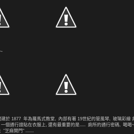
~
, 這間建於 1877 年為羅馬式教堂, 內部有著 19世紀的管風琴, 玻璃彩
 一個通行證貼在衣服上, 還有最重要的是..... 廁所的通行密碼, 喝喝
開門" .......