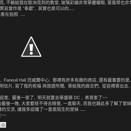
亮, 不輸給我在歐洲見到的教堂, 玻璃彩繪非常華麗耀眼, 管風琴也非
若當作是 "奉獻", 其實也是可以的.....
在拍照 ....
, Faneuil Hall 范威爾中心, 那裡有許多有趣的商店, 還有最重要的
信片, 寫了我的祝福 與旅遊所聞, 寄給我的麻吉們, 從這裡寄出去,
n 叔家, 最後一夜了, 明天就要去華盛頓 DC , 表哥家了~~
後一晚, 大家都捨不得去睡覺, 一直聊天, 而我也藉此多了解了堂妹一
交流, 讓我多認識了一直是陌生的堂妹 .....
覺~~