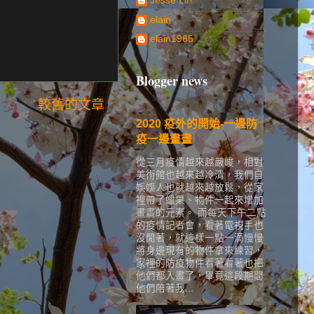
Jesse Lin
elain
elain1965
Blogger news
較舊的文章
2020 疫外的開始-一邊防
疫一邊畫畫
從三月疫情越來越嚴峻，相對
美術館也越來越冷清，我們自
娛娛人也就越來越放鬆，從家
裡帶了蠟果、物件一起來增加
畫畫的元素。 而每天下午二點
的疫情記者會，看著電視手也
沒閒著，就這樣一點一滴慢慢
將身邊現有的物件拿來練習，
家裡的防疫物件看著看著也把
他們都入畫了，畢竟這段期間
他們陪著我...