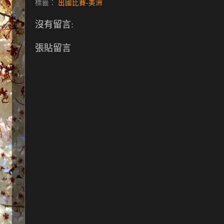
標籤：
出國比賽-美洲
沒有留言:
張貼留言