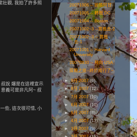
常壯觀, 我拍了許多照
20071006 -- 追隨阿甘
20071005 -- 轉戰 DC
20071004 -- Boston
20071002~3 --賞楓去-2
20071002~3 -- 賞楓
去-1
20071001 -- Harvard
University
20070930 -- 飛向 USA
探親之旅--終於成行了~
►
9月 2007
(6)
是, 叔說 嬸是在這裡宣示
►
8月 2007
(12)
 意義可是非凡阿~ 叔
►
7月 2007
(10)
►
6月 2007
(10)
些, 這次很可惜, 小
►
5月 2007
(8)
►
4月 2007
(13)
►
3月 2007
(9)
►
2月 2007
(15)