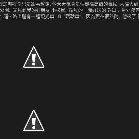
是哪裡 ? 只是跟著叔走, 今天天氣真是個艷陽高照的氣候, 太陽大到
園, 又見到我的好朋友 小松鼠, 還見的一間好玩的 7-11 , 另外叔
士, 喔~ 路上還有一種觀光車, 叫 "聒聒車" , 因為實在很熱鬧, 他來了