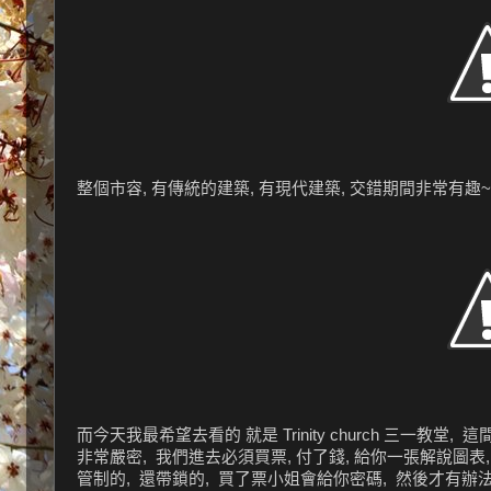
整個市容, 有傳統的建築, 有現代建築, 交錯期間非常有趣~
而今天我最希望去看的 就是 Trinity church 三一教堂
非常嚴密, 我們進去必須買票, 付了錢, 給你一張解說圖表,
管制的, 還帶鎖的, 買了票小姐會給你密碼, 然後才有辦法 "芝麻