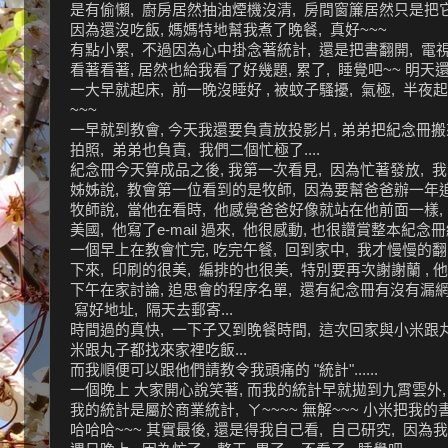
是有偷懶, 廚房居然抽油煙機沒清, 房間窗簾居然只是把它拉
因為還沒吃飯, 媽媽特地幫我煮了晚餐, 真好~~~
有點小累, 不過因為心中掛念著統計, 還是把書翻開, 電視
看著看著, 居然也給我看了好幾題, 累了, 睡覺吧~~ 明
一大早就起床, 前一晚沒睡好 , 被蚊子騷擾, 氣極, 半
~~~
一早就到教會, 今天我還要負責放投影片, 弟弟把紀念冊搬來
拍照, 弟弟也負責, 我們二個忙極了....
紀念冊今天算成品之後, 我第一次看見, 因為忙著發放, 我沒
姊姊說, 教會第一位看到的是牧師, 因為要幫爸爸辦一年追
牧師說, 當他在看時, 他感覺爸爸好像就站在他前面一樣,
美國, 他寫了e-mail 過來, 他很感動, 也很讚賞整本紀
一個早上在教會忙完, 吃完午餐, 回到家中, 我才慢慢的
下來, 印刷的很美, 編排的也很美, 特別要再次謝謝蘭 , 他
下午在家討論, 追思會的程序名單, 還有紀念冊有沒有漏網
寫好地址, 隔天去郵寄...
時間過的真快, 一下子又到晚餐時間, 這次回家與小米跟丸子
米跟丸子都找來家裡吃飯...
而我順便可以跟他們請教令我頭痛的 "統計"......
一個晚上 大家開心說笑著, 而我的統計早就拋到九霄雲外, 
我的統計是屬於商業統計, ㄚ~~~~ 無解~~~ 小米把我的書
哈哈哈~~~ 其實最後, 還是得我自己看, 自己研究, 因為我