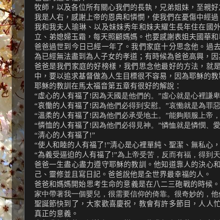
牧師，以及各位所有關心我們的長執，兄弟姐妹，至親好
我是人右，感謝上帝的恩典和憐憫，使我們在憂傷中經過
我和我夫人瑜琳、以及妹妹秀年和妹夫耀生長年住在國
立、弟媳婦玉霜，每天照顧媽媽。也要感謝表姐夫國華和
爸爸過世到今日已經一年了。我們家庭十分思念他。過
為已經無法盡到為人子女的孝道；有時候為爸爸高興，因
爸爸是我們家庭的好榜樣，我們思念他最好的方法，就
中，要以追求基督做為人生目標很不容易，因為耶穌的教
耶穌的教訓在馬太福音第五章有很好的解說：
“虛心的人有福了
!因為天國是他們的。”虛心就是心裡謙
“哀慟的人有福了
!因為他們必得到安慰。”哀慟就是為罪
“溫柔的人有福了
!因為他們必承受地土。”能夠順服上帝
“憐恤的人有福了
!因為他們必得見神。”憐恤就是憐憫、
“清心的人有福了
!”
“使人和睦的人有福了
!”
清心是心裡單純、聖潔、無私心
“為義受逼迫的人有福了
!”為上帝受苦，反而有福，得到
爸爸一生盡心盡力遵守耶穌的教訓。他知道靠人的決心
己、靈修並且寫日記。爸爸說他是全世界最幸福的人。
爸爸和媽媽開始思考生命的意義是在八二三砲戰的時候
家中帶著我一個嬰兒，很需要信仰的倚靠。很奇妙的，他
聖誕節快到了，大家歡喜慶祝，教會有許多節目，人人
真正的意義。