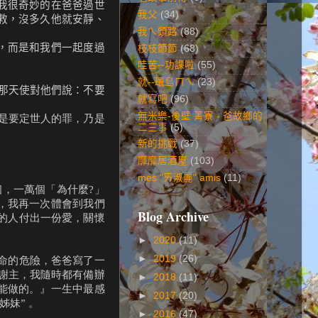
我很奇妙的在爸爸過世
我父
(34)
救，沒多久他就安靜、
我ㄟ頭路
(88)
，而是和我們一起度過
枝枝節節
(68)
哇苦--功課啦
(55)
就--環島ㄇㄟ
(23)
那天使對他們說：不要
就寫吧
(96)
無米樂-後壁 菁寮 - 爸故鄉的
不是要定世人的罪，乃是
二三事
(5)
新的挑戰
(37)
靡靡居酒屋
(103)
mes "ㄞ淑麗" amis
(11)
個，一萬個「為什麼?」
，我再一次體會到我們
Blog Archive
的人付出一份愛，關懷
►
2020
(11)
►
2019
(26)
生命的危險，爸爸寫了一
謝主，我隨時都有備辦
►
2018
(11)
能做的。』一生中最感
►
2017
(20)
妹” 。
►
2016
(47)