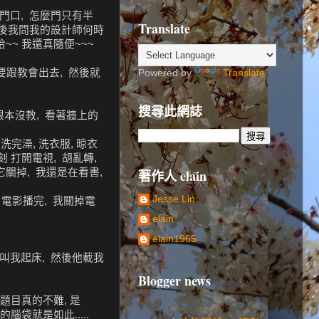
門口, 怎麼門只有半
Translate
 然後我問我的設計師何時
哈~~ 我還真隨便~~~
媽要跟教會出去, 然後就
Powered by
Translate
搜尋此網誌
根本沒教, 看著牆上的
洗完澡, 洗衣服, 晾衣
刻 打開電視, 胡亂轉,
它關掉, 我還是在看書,
著作人 elain
Jesse Lin
 電影播完, 我關掉電
elain
elain1965
叫我起床, 然後他載我
Blogger news
題目真的不難, 是
腦袋就是如此.....