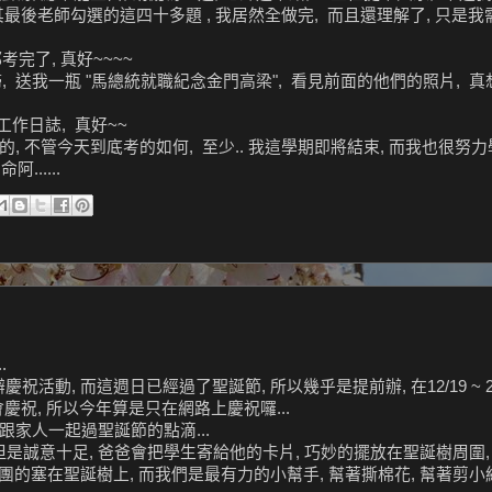
其最後老師勾選的這四十多題 , 我居然全做完, 而且還理解了, 只是我
完了, 真好~~~~
婦, 送我一瓶 "馬總統就職紀念金門高梁", 看見前面的他們的照片, 真
工作日誌, 真好~~
的, 不管今天到底考的如何, 至少.. 我這學期即將結束, 而我也很努力
......
.
, 而這週日已經過了聖誕節, 所以幾乎是提前辦, 在12/19 ~ 20
會慶祝, 所以今年算是只在網路上慶祝囉...
後跟家人一起過聖誕節的點滴...
 但是誠意十足, 爸爸會把學生寄給他的卡片, 巧妙的擺放在聖誕樹周圍,
的塞在聖誕樹上, 而我們是最有力的小幫手, 幫著撕棉花, 幫著剪小紙