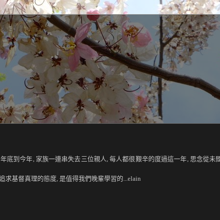
底到今年, 家族一連串失去三位親人, 每人都很艱辛的度過這一年, 思念從未間斷
基督真理的態度, 是值得我們晚輩學習的...elain