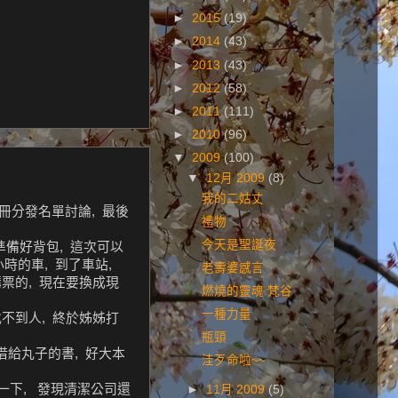
►
2015
(19)
►
2014
(43)
►
2013
(43)
►
2012
(58)
►
2011
(111)
►
2010
(96)
▼
2009
(100)
▼
12月 2009
(8)
我的二姑丈
冊分發名單討論, 最後
禮物
今天是聖誕夜
準備好背包, 這次可以
時的車, 到了車站,
老壽婆感言
購票的, 現在要換成現
燃燒的靈魂 梵谷
一種力量
找不到人, 終於姊姊打
瓶頸
要借給丸子的書, 好大本
洼歹命啦~~
了一下, 發現清潔公司還
►
11月 2009
(5)