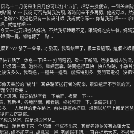
, 因為十二月份是生日月份可以打七五折, 趕緊去撿便宜, 一到美容院
會晚點開 ㄚ~~ 我說 可否先幫我洗頭, 等時間差不多再剪, 他說可以,
~ 怎辦? ? 現場也只有一位設計師, 我說就你囉~~ 你幫我剪吧~~~ 哈
吧, 就這樣吧~~
人, 今天一定要想辦法解決, 不然我都睡眠不足, 跟媽媽吃完午餐, 媽
個午覺, 鬧鐘轉了二點...
麼難??? 發了一會呆, 才發現, 我看錯章了, 根本看過頭, 這個老師
已經快五點了, 休息一下吧~~ 打開電視, 看一下新聞, 然後準備去洗澡, 
, 垃圾清一清, 泡杯茶, 繼續奮戰, 時間過得真快 , 快八點時, 小憩片
之後沒多久, 我看過 , 一邊哭一邊看, 感觸特別多, 我開著電視, 沒把
像天書般的 "統計", 耳朵聽著送行者的配樂, 眼淚還是不爭氣的流,
題全部看完...
天上班時, 還要偷點空看一下前面, 複習一下 ~~
關窗, 瓦斯桶, 各種開關, 都看過, 棉被整理一下, 準備要出門
多, 一人默默的走在路上, 前往捷運站搭車, 想到以前早上都是爸爸
後再去搭高鐵...
想念爸爸, 還是想念爸爸....
試, 題目發下來, 全認識, 但寫不出來, 其實老師並沒有為難大家, 
麼寫, 總不能空白, 胡亂寫一通, 老師還不錯, 一直在提示大家, 不過我的