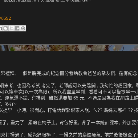
d=8592
追思禮拜, 一個是將完成的紀念冊分發給教會爸爸的摯友們, 還有紀念
考, 也因為考試 考完了, 老師說可以先離開 , 我匆忙的趕回家, 
可以換車次(以一次為限), 所以我盡量早到, 看看可不可以搭提早一小
, 運氣還不錯, 有排到, 雖然還要加 65 元, 不過是因為我在網路上
, 多好~
提早一小時, 很開心, 打電話趕緊跟家人說. ㄟ?? 媽媽去哪裡 ?? 
管了, 盡力了, 累癱在椅子上, 背包好重, 背了一本統計課本, 外加
公司來打掃過了, 感覺舒服極了, 一掃之前的烏煙瘴氣, 前前後後檢查