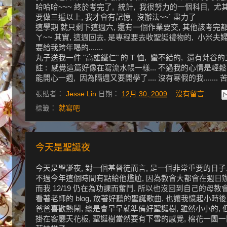
哈哈哈~~~ 終於考完了, 統計, 我很努力的一個科目, 尤
要做三遍以上, 我才會有記憶, 沒辦法~~` 盡力了
這學期 就只剩下這週六, 還有一個作業要交, 其他該考完都考
ㄚ~~ 其實, 這週回去, 是專程要去收聖誕禮物的, 小米夫
要給我跨年喝的.......
丸子送我一件 "高雄鐵仁" 的 T 恤, 蠻不錯的, 還有梵谷的
註 : 感覺這篇好像在寫流水帳一樣... 不過我的心情是輕鬆
能開心一週, 因為隔週又要開學了.... 沒有寒假的我....... 苦命阿
張貼者：
Jesse Lin
日期：
12月 30, 2009
沒有留言:
標籤：
就寫吧
今天是聖誕夜
今天是聖誕夜, 對一個基督徒而言, 是一個非常重要的日子.
不過今年這個時間有點給他尷尬, 因為教會大都會在週日辦慶祝活動
而我 12/19 仍在為功課而奮鬥, 所以也沒回到自己的母教
看著老師的 blog, 放著好聽的聖誕歌曲, 也讓我憶起小時
爸爸喜歡熱鬧, 總是會早早就準備好聖誕樹, 雖然小小的,
掛在客廳天花板, 聖誕樹當然要有下雪的感覺, 棉花一團一團