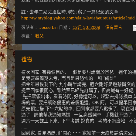
註 : 去年二姑丈過世時, 特別寫了一篇紀念的文章..
http://tw.myblog.yahoo.com/elain-lavieheureuse/article?mi
張貼者：
Jesse Lin
日期：
12月 30, 2009
沒有留言:
標籤：
我父
禮物
這次回家, 有幾個目的, 一個是要討論關於爸爸一週年的
是我要準備期末考, 而且是最恐怖的一科 "統計"
把今年最後剩下的 九小時半請完, 週六剛好是遊憩衝突的期末
提早回家很開心, 雖然票已經先訂購了, 但高鐵有一好處, 
先把票領出來, 看看時間, 好像還可以, 趕緊去排隊換車次
場的票, 要把網路優惠的差價退還, OK 阿, 可以提早回家
原先預定搭 下午六點的車, 回到家都要八點多了, 現在可以
通了, 請他幫我通知媽媽, 一旦高鐵開車, 手機就不通了...
週六一天課上下來, 下午考試 說真的, 考的不怎麼地, 不
......
回到家, 看見媽媽, 好開心 ~~~ 家裡前一天終於請清潔