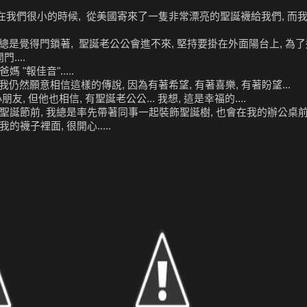
叔 在我們很小的時候, 從美國寄來了一隻非常漂亮的聖誕襪給我們, 而
是覺得門鎖著, 聖誕老公公會進不來, 堅持要掛在外面陽台上, 為了這件
....
"報佳音".....
仍然願意相信這樣的傳說, 因為有著希望, 有著喜樂, 有著盼望...
友, 但他也相信, 有聖誕老公公... 我想, 這是幸福的....
每到聖誕節前, 我總是率先帶著同事一起裝飾聖誕樹, 也會在我的辦公桌
的襪子裡面, 很開心.....