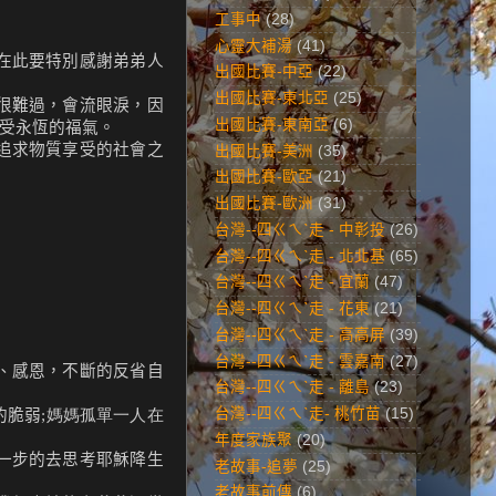
工事中
(28)
心靈大補湯
(41)
在此要特別感謝弟弟人
出國比賽-中亞
(22)
出國比賽-東北亞
(25)
很難過，會流眼淚，因
出國比賽-東南亞
(6)
受永恆的福氣。
追求物質享受的社會之
出國比賽-美洲
(35)
出國比賽-歐亞
(21)
出國比賽-歐洲
(31)
台灣--四ㄍㄟˋ走 - 中彰投
(26)
台灣--四ㄍㄟˋ走 - 北北基
(65)
台灣--四ㄍㄟˋ走 - 宜蘭
(47)
台灣--四ㄍㄟˋ走 - 花東
(21)
台灣--四ㄍㄟˋ走 - 高高屏
(39)
台灣--四ㄍㄟˋ走 - 雲嘉南
(27)
、感恩，不斷的反省自
台灣--四ㄍㄟˋ走 - 離島
(23)
台灣--四ㄍㄟˋ走- 桃竹苗
(15)
的脆弱
;媽媽孤單一人在
年度家族聚
(20)
一步的去思考耶穌降生
老故事-追夢
(25)
老故事前傳
(6)