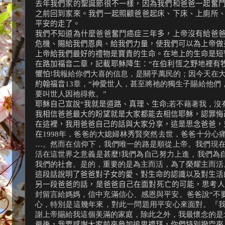
去年我們家的聖誕節很不一樣，因為我們和爸爸一起奮
之前回到家來。我們一起照顧爸爸起床、下床、上廁所
平安的走了。
我們不知道為什麼爸爸奮鬥癌症三年多，上帝沒有給爸
危機、賜給我們恩典、給我們力量，使我們可以為上帝做
上帝給我們最好的禮物是寶貴的生命。在地上的生命是短
在路加福音二章，記載耶穌降生：“在伯利恆之野地裡有
懼怕
!我報給你們大喜的信息，是關乎萬民的；因今天在
約翰福音
13章，“神愛世人，甚至將祂的獨生子賜給他
要叫世人因祂得救。”
耶穌自己宣說“我就是道路、真理、生命
;若不藉著我，沒
我相信爸爸最大的盼望就是大家都能去相信耶穌，認罪悔
在這裡，我用爸爸自己的話與大家分享，這是思念爸爸，
在
1998年，爸爸的大媳婦林秀賢突然去世，爸爸十分心
…。然而在信仰下，我們唯一的路是順從上帝。我們現
活在這世界之意義是甚麼!我們為自己努力上進，我們為
我們的社會。是的，重要的是為主而活，為了榮耀主而活
這段話說明了爸爸對子女的愛、對生命的認識以及對生活
另一段爸爸的話，是爸爸自己在面對死亡的可能，思考人
封留言給媽媽，信中充滿信心、感恩與平安。爸爸說“不
心，特別是這幾年來，對此一問題用平安心來面對。『
謝上帝賜給我這個美滿的家庭，除此之外，我最懷念的是
最後，我要感謝大家前來參加追思禮拜，你們特別撥空來