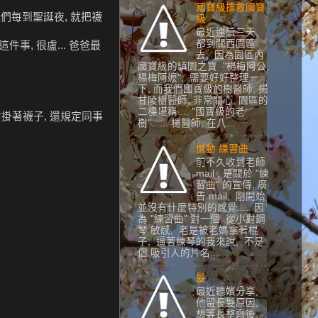
國寶級搶救國寶
我們每到聖誕夜, 就把襪
級
最近連續三天,
都到關西園區
事, 很盧... 爸爸最
去, 因為園區內
國寶級的鎮園之寶 "楊梅阿公,
楊梅阿嬷", 需要好好整理一
下, 而我們國寶級的樹醫師, 揚
甘陵樹醫師, 非常關心, 園區的
二棵堪稱.... "國寶級的老
前掛著襪子, 還規定同事
樹"...... 楊醫師, 在八...
憾動 練習曲
前不久收到老師
mail , 是關於 "練
習曲" 的宣傳, 廣
告 mail, 剛開始
並沒有什麼特別的感覺..... 因
為 "練習曲" 對一個, 從小對鋼
琴 敏感, 老是被老媽拿著棍
子, 逼著練琴的我來說, 不是
個 吸引人的片名....
髮
最近聽嬪分享,
他留長髮原因,
想等長整齊後,