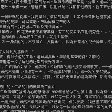
鬥癌症。我們不知道上帝的意思。聖誕節的前三星期，秀年、瑜琳和
、吃飯。最後一天，爸爸在床上說他很喘，我拍拍他的背，醫生來急
爸一個輕鬆的晚年。我們學到了信仰的功課，上帝不是會把危機拿掉
美好的見證，可以幫助、鼓勵同樣受苦的人。
暫軟弱的。我們可以在耶穌找到答案。
牧羊的人，夜間按著更次看守羊群。有主的使者站在他們旁邊，…，
大衛的城裡，為你們生了救主，就是主基督。”
們，叫一切信祂的，不致滅亡，反得永生。因為神差祂的兒子降世，
有人能到父那裡去。”
改，得到永遠的生命、道理與真理，繼續用基督的愛互相關心。
並能進一步了解他的盼望的最好方法。
痛，在哀謝的文章中，他寫說：“我們真的無法接受這個事實，一千
在雖然不知道，但總有一天，上帝會讓我們明白。這一次的突然變故
自己可愛家庭之幸福追求、打拼。但我們更重要的是為我們生活周遭
。”
的目的，生命的目的就是為主而活。
生與信仰時發出內心的感慨
:在1992年爸爸做了心臟手術，因為有
要悲傷，這是人生必須走的路，雖然每一個人對死亡有些害怕，但感
我一無掛慮，雖然不敢說該走的路已走完，但我要說：我已盡了我所
北榮教會的牧師、長執及同工，以及每一位同心敬拜侍奉上帝的兄弟姊
，使我們家庭感到十分溫暖
!願上帝祝福大家!!