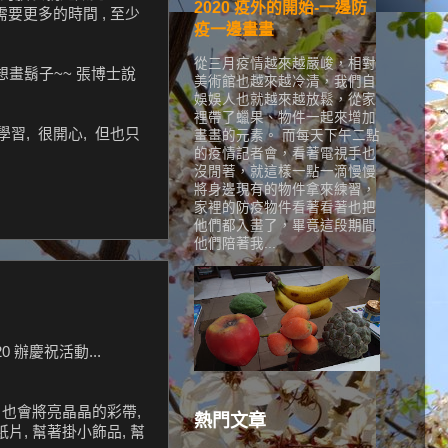
2020 疫外的開始-一邊防
需要更多的時間 , 至少
疫一邊畫畫
從三月疫情越來越嚴峻，相對
想畫鬍子~~ 張博士說
美術館也越來越冷清，我們自
娛娛人也就越來越放鬆，從家
裡帶了蠟果、物件一起來增加
學習, 很開心, 但也只
畫畫的元素。 而每天下午二點
的疫情記者會，看著電視手也
沒閒著，就這樣一點一滴慢慢
將身邊現有的物件拿來練習，
家裡的防疫物件看著看著也把
他們都入畫了，畢竟這段期間
他們陪著我...
 辦慶祝活動...
 也會將亮晶晶的彩帶,
熱門文章
片, 幫著掛小飾品, 幫