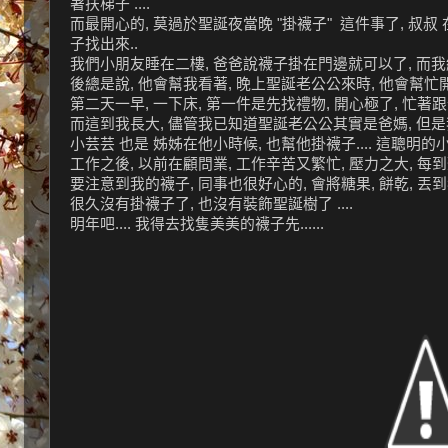
著扶梯子 ....
而最開心的, 莫過於聖誕夜當晚 "掛襪子" 這件事了, 叔
子找出來..
我們小朋友睡在二樓, 爸爸說襪子掛在門邊就可以了, 而我總
後總是說, 他會幫我看著, 晚上聖誕老公公來時, 他會幫忙開門
第二天一早, 一下床, 第一件是先找禮物, 開心極了, 忙著跟爸媽 
而這到我長大, 儘管我已知道聖誕老公公其實是爸媽, 但是我
小芸芸 也是 姊姊在他小時候, 也幫他掛襪子.... 這聰明的小朋
工作之後, 以前在顧問業, 工作辛苦又繁忙, 壓力之大, 
要注意到我的襪子, 同事也很好心的, 會將糖果, 餅乾, 丟到我
很久沒有掛襪子了, 也沒有裝飾聖誕樹了 ....
明年吧.... 我得去找隻美美的襪子先......