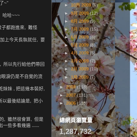
了~"
►
10月 2009
(6)
►
9月 2009
(12)
 哈哈~~~
►
8月 2009
(9)
蚊子都跑進來, 難怪
►
7月 2009
(15)
►
6月 2009
(8)
 加上今天長執就任, 要
►
5月 2009
(8)
►
4月 2009
(5)
►
3月 2009
(7)
, 所以先行給他們帶回
►
2月 2009
(10)
我的眼淚仍是不自覺的流
►
1月 2009
(7)
►
2008
(118)
妹妹 , 把這幾本裝好,
►
2007
(131)
所以最後結論是, 把小
►
2006
(118)
總網頁瀏覽量
, 雖然很會算, 但是
多看幾遍 ......
1,287,732