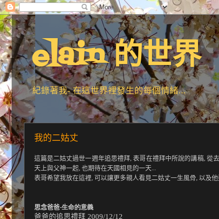
elain 的世界
紀錄著我- 在這世界裡發生的每個情緒...
我的二姑丈
這篇是二姑丈過世一週年追思禮拜, 表哥在禮拜中所說的講稿, 從去年
天上與父神一起, 也期待在天國相見的一天...
表哥希望我放在這裡, 可以讓更多親人看見二姑丈一生風骨, 以及他追求
思念爸爸
-生命的意義
爸爸的追思禮拜
2009/12/12