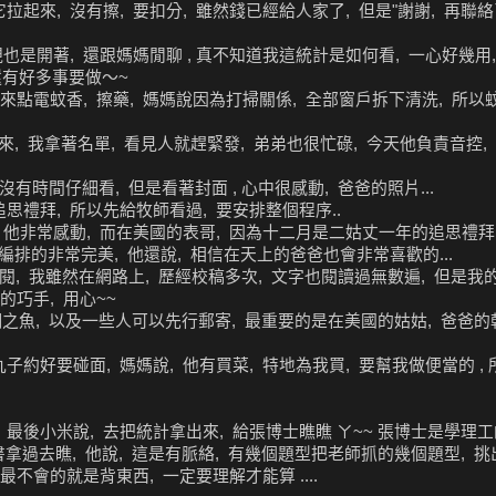
起來, 沒有擦, 要扣分, 雖然錢已經給人家了, 但是"謝謝, 再聯絡
也是開著, 還跟媽媽閒聊 , 真不知道我這統計是如何看, 一心好幾用,
天還有好多事要做～~
夜起來點電蚊香, 擦藥, 媽媽說因為打掃關係, 全部窗戶拆下清洗, 所以
, 我拿著名單, 看見人就趕緊發, 弟弟也很忙碌, 今天他負責音控,
有時間仔細看, 但是看著封面 , 心中很感動, 爸爸的照片...
思禮拜, 所以先給牧師看過, 要安排整個程序..
 他非常感動, 而在美國的表哥, 因為十二月是二姑丈一年的追思禮拜
念冊編排的非常完美, 他還說, 相信在天上的爸爸也會非常喜歡的...
翻閱, 我雖然在網路上, 歷經校稿多次, 文字也閱讀過無數遍, 但是
的巧手, 用心~~
之魚, 以及一些人可以先行郵寄, 最重要的是在美國的姑姑, 爸爸的乾
約好要碰面, 媽媽說, 他有買菜, 特地為我買, 要幫我做便當的 , 
最後小米說, 去把統計拿出來, 給張博士瞧瞧 ㄚ~~ 張博士是學理工的
拿過去瞧, 他說, 這是有脈絡, 有幾個題型把老師抓的幾個題型, 挑出一些
最不會的就是背東西, 一定要理解才能算 ....