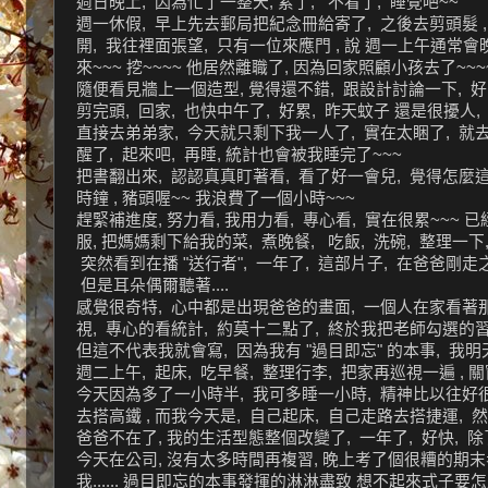
週日晚上, 因為忙了一整天, 累了, 不看了, 睡覺吧~~
週一休假, 早上先去郵局把紀念冊給寄了, 之後去剪頭髮 
開, 我往裡面張望, 只有一位來應門 , 說 週一上午通常
來~~~ 挖~~~~ 他居然離職了, 因為回家照顧小孩去了~~~
隨便看見牆上一個造型, 覺得還不錯, 跟設計討論一下, 好
剪完頭, 回家, 也快中午了, 好累, 昨天蚊子 還是很擾
直接去弟弟家, 今天就只剩下我一人了, 實在太睏了, 就去睡
醒了, 起來吧, 再睡, 統計也會被我睡完了~~~
把書翻出來, 認認真真盯著看, 看了好一會兒, 覺得怎麼這
時鐘 , 豬頭喔~~ 我浪費了一個小時~~~
趕緊補進度, 努力看, 我用力看, 專心看, 實在很累~~~ 
服, 把媽媽剩下給我的菜, 煮晚餐, 吃飯, 洗碗, 整理一下
突然看到在播 "送行者", 一年了, 這部片子, 在爸爸剛走
但是耳朵偶爾聽著....
感覺很奇特, 心中都是出現爸爸的畫面, 一個人在家看著那
視, 專心的看統計, 約莫十二點了, 終於我把老師勾選的習
但這不代表我就會寫, 因為我有 "過目即忘" 的本事, 我明
週二上午, 起床, 吃早餐, 整理行李, 把家再巡視一遍 , 
今天因為多了一小時半, 我可多睡一小時, 精神比以往好很
去搭高鐵 , 而我今天是, 自己起床, 自己走路去搭捷運, 然
爸爸不在了, 我的生活型態整個改變了, 一年了, 好快, 除了
今天在公司, 沒有太多時間再複習, 晚上考了個很糟的期末考
我...... 過目即忘的本事發揮的淋淋盡致 想不起來式子要怎