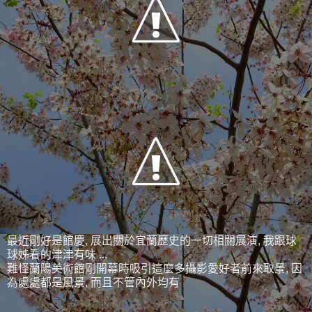
最近剛好是館慶, 展出關於宜蘭歷史的一切相關展演, 我跟球
球姊看的津津有味 ...
難怪蘭陽美術館剛開幕時吸引這麼多攝影愛好者前來取景, 因
為處處都是風景, 而且不管內外均有