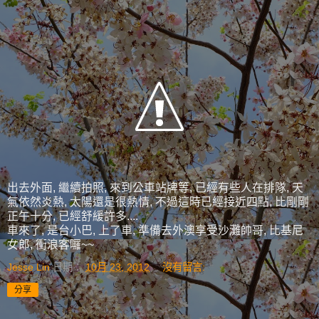
出去外面, 繼續拍照, 來到公車站牌等, 已經有些人在排隊, 天
氣依然炎熱, 太陽還是很熱情, 不過這時已經接近四點, 比剛剛
正午十分, 已經舒緩許多....
車來了, 是台小巴, 上了車, 準備去外澳享受沙灘帥哥, 比基尼
女郎, 衝浪客囉~~
Jesse Lin
日期：
10月 23, 2012
沒有留言:
分享