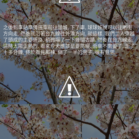
之後到車站準備搭車前往頭城, 下了車, 球球姊說可以往老街
方向走, 然後就沿著台九線往外澳方向, 就這樣, 我們二人穿越
了頭成的主要道路, 稍微喵了一下幾間古蹟, 然後在台九線走,
這時太陽正熱烈, 看來今天應該是要防曬, 雨傘不需要了, 走了
十多分鐘, 終於看見那棟, 倒了一半的房子, 很有意思..