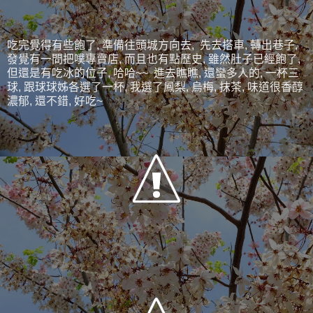
吃完覺得有些飽了, 準備往頭城方向去, 先去搭車, 轉出巷子,
發覺有一間把噗專賣店, 而且也有點歷史, 雖然肚子已經飽了,
但還是有吃冰的位子, 哈哈~~ 進去瞧瞧, 還蠻多人的, 一杯三
球, 跟球球姊各選了一杯, 我選了鳳梨, 烏梅, 抹茶, 味道很香醇
濃郁, 還不錯, 好吃~