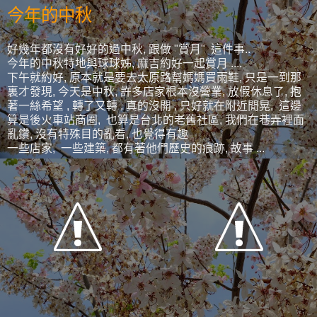
今年的中秋
好幾年都沒有好好的過中秋, 跟做 "賞月" 這件事..
今年的中秋特地與球球姊, 麻吉約好一起賞月 ....
下午就約好, 原本就是要去太原路幫媽媽買雨鞋, 只是一到那
裏才發現, 今天是中秋, 許多店家根本沒營業, 放假休息了, 抱
著一絲希望 , 轉了又轉 , 真的沒開 , 只好就在附近閒晃, 這邊
算是後火車站商圈, 也算是台北的老舊社區, 我們在巷弄裡面
亂鑽, 沒有特殊目的亂看, 也覺得有趣
一些店家, 一些建築, 都有著他們歷史的痕跡, 故事 ...