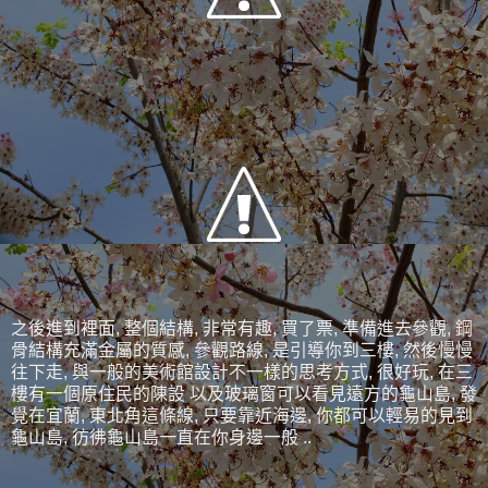
之後進到裡面, 整個結構, 非常有趣, 買了票, 準備進去參觀, 鋼
骨結構充滿金屬的質感, 參觀路線, 是引導你到三樓, 然後慢慢
往下走, 與一般的美術館設計不一樣的思考方式, 很好玩, 在三
樓有一個原住民的陳設 以及玻璃窗可以看見遠方的龜山島, 發
覺在宜蘭, 東北角這條線, 只要靠近海邊, 你都可以輕易的見到
龜山島, 彷彿龜山島一直在你身邊一般 ..