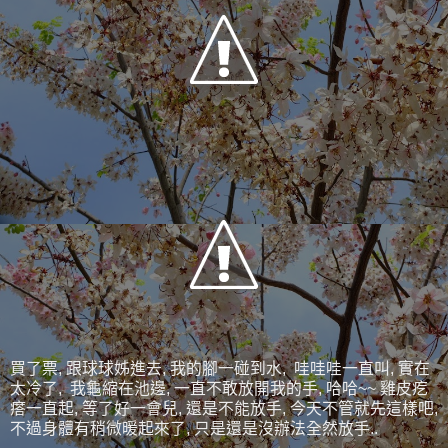
買了票, 跟球球姊進去, 我的腳一碰到水, 哇哇哇一直叫, 實在
太冷了, 我龜縮在池邊, 一直不敢放開我的手, 哈哈~~ 雞皮疙
瘩一直起, 等了好一會兒, 還是不能放手, 今天不管就先這樣吧,
不過身體有稍微暖起來了, 只是還是沒辦法全然放手..