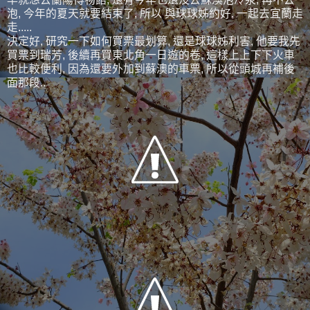
泡, 今年的夏天就要結束了, 所以 與球球姊約好, 一起去宜蘭走
走.....
決定好, 研究一下如何買票最划算, 還是球球姊利害, 他要我先
買票到瑞芳, 後續再買東北角一日遊的卷, 這樣上上下下火車
也比較便利, 因為還要外加到蘇澳的車票, 所以從頭城再補後
面那段..