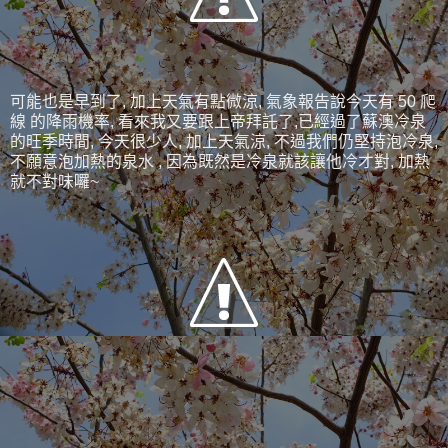
可能也是早到了, 加上天氣有點微涼, 氣象報告說今天有 50 爬
線 的降雨機率, 看來我又要跟上帝拜託了,已經過了蘇澳冷泉
的旺季時間, 今天很少人, 加上天氣涼, 不過我們仍堅持泡冷泉,
不願意泡加熱的泉水 , 因為既然是冷泉就該讓他冷才對, 加熱
就不對味囉~