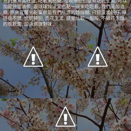
意仍是非常旺盛, 吃著米粉羹, 發現隔壁也還有吃花生湯, 可以
加碰餅或油條, 跟球球姊決定也點一碗來吃吃看, 我們是加油
條, 原來宜蘭米粉羹就是我們所謂的麵線糊, 只是沒加蚵仔, 味
道很不錯, 也很特別, 而花生湯, 感覺比較一般般, 不過花生燉
的很軟燗, 加油條很對味..