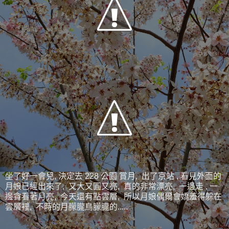
坐了好一會兒, 決定去 228 公園 賞月, 出了京站 , 看見外面的
月娘已經出來了, 又大又圓又亮, 真的非常漂亮, 一邊走 , 一
邊貪看著月亮, 今天還有點雲層, 所以月娘偶爾會嬌羞得躲在
雲層裡, 不時的月朦朧鳥朦朧的.....