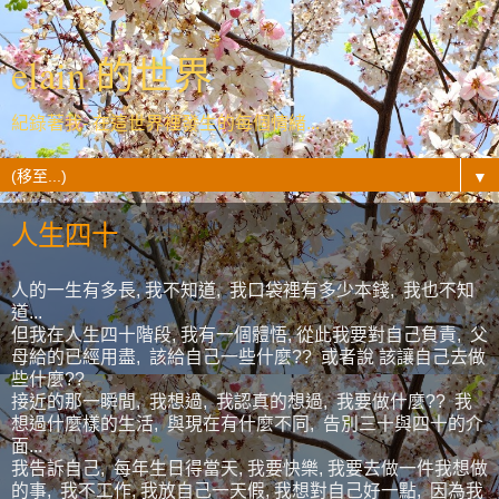
elain 的世界
紀錄著我- 在這世界裡發生的每個情緒...
▼
人生四十
人的一生有多長, 我不知道, 我口袋裡有多少本錢, 我也不知
道...
但我在人生四十階段, 我有一個體悟, 從此我要對自己負責, 父
母給的已經用盡, 該給自己一些什麼?? 或者說 該讓自己去做
些什麼??
接近的那一瞬間, 我想過, 我認真的想過, 我要做什麼?? 我
想過什麼樣的生活, 與現在有什麼不同, 告別三十與四十的介
面...
我告訴自己, 每年生日得當天, 我要快樂, 我要去做一件我想做
的事, 我不工作, 我放自己一天假, 我想對自己好一點, 因為我