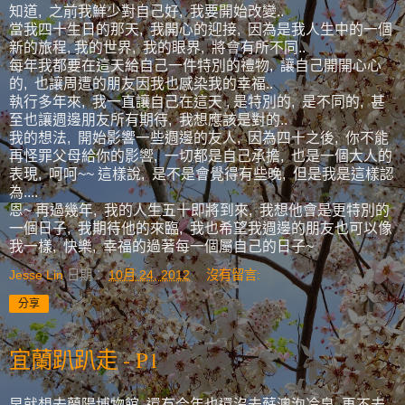
知道, 之前我鮮少對自己好, 我要開始改變..
當我四十生日的那天, 我開心的迎接, 因為是我人生中的一個
新的旅程, 我的世界, 我的眼界, 將會有所不同..
每年我都要在這天給自己一件特別的禮物, 讓自己開開心心
的, 也讓周遭的朋友因我也感染我的幸福..
執行多年來, 我一直讓自己在這天 , 是特別的, 是不同的, 甚
至也讓週邊朋友所有期待, 我想應該是對的..
我的想法, 開始影響一些週邊的友人, 因為四十之後, 你不能
再怪罪父母給你的影響, 一切都是自己承擔, 也是一個大人的
表現, 呵呵~~ 這樣說, 是不是會覺得有些晚, 但是我是這樣認
為....
恩~ 再過幾年, 我的人生五十即將到來, 我想他會是更特別的
一個日子, 我期待他的來臨, 我也希望我週邊的朋友也可以像
我一樣, 快樂, 幸福的過著每一個屬自己的日子~
Jesse Lin
日期：
10月 24, 2012
沒有留言:
分享
宜蘭趴趴走 - P1
早就想去蘭陽博物館, 還有今年也還沒去蘇澳泡冷泉, 再不去