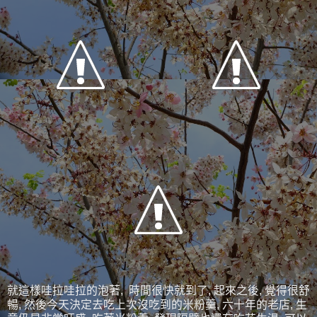
就這樣哇拉哇拉的泡著, 時間很快就到了, 起來之後, 覺得很舒
暢, 然後今天決定去吃上次沒吃到的米粉羹, 六十年的老店, 生