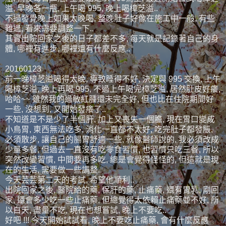
溢, 早晚各一瓶, 上午喝 995, 晚上喝樟芝溢..
不過發覺晚上如果太晚喝, 整晚肚子好像在施工中一般, 有些
難過, 看來需要調整一下..
其實出院回家之後的日子都差不多, 每天就是記錄著自己的身
體, 哪裡有進步, 哪裡還有什麼反應..
20160123
前一晚樟芝溢喝得太晚, 導致睡得不好, 決定與 995 交換, 上午
喝樟芝溢, 晚上再喝 995, 不過上午喝完樟芝溢, 居然肚皮好癢,
哈哈~~ 雖然我的過敏紅腫還未完全好, 但也比在住院期間好
一些, 沒想到, 又開始發癢了..
不知道是不是少了半個肝, 加上又喪失一個膽, 現在胃口變成
小鳥胃, 東西無法吃多, 消化一直都不太好, 吃完肚子都發脹,
必須散步, 讓自己的腸胃舒適一些, 就像醫師說的, 我必須改成
少量多餐, 但過去一直沒有吃零食習慣, 也習慣只吃三餐, 所以
突然改變習慣, 中間要再多吃, 總是會覺得怪怪的, 但這就是現
在的生活, 需要做一些調整..
今天芸芸第二天的考試, 希望他順利..
出院回家之後, 醫院給的藥, 保肝的藥, 止痛藥, 還有胃乳, 剛回
家, 還會多少吃一些止痛藥, 但總覺得太依賴止痛藥並不好, 所
以白天, 盡量不吃, 現在也想嘗試, 晚上不要吃..
好吧 !!! 今天開始試試看, 晚上不要吃止痛藥, 會有什麼反應