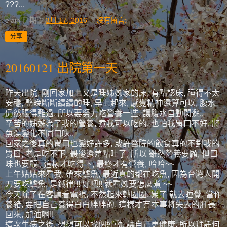
???...
elain
日期：
3月 17, 2016
沒有留言:
分享
20160121 出院第一天
昨天出院, 剛回家加上又是睡姊姊家的床, 有點認床, 睡得不太
安穩, 整晚斷斷續續的睡, 早上起來, 感覺精神還算可以, 腹水
仍然脹得難過, 所以要努力吃營養一些, 讓腹水自動閃避..
辛苦的姊姊為了我的營養, 煮我可以吃的, 也怕我胃口不好, 將
魚湯變化不同口味..
回家之後真的胃口也變好許多, 或許醫院的飲食真的不對我的
胃口, 老是吃不下, 最後還差點吐了, 所以 雖然營養要顧, 但口
味也要顧 , 這樣才吃得下, 最終才有營養, 哈哈~~
上午姑姑來看我, 帶來鱸魚, 最近真的都在吃魚, 因為台灣人開
刀要吃鱸魚, 是鐵律!!! 好吧!! 就看姊要怎麼煮 ~~
今天除了在客廳看電視, 不然起來轉圈圈, 累了 就去睡覺, 當作
養豬, 要把自己養得白白胖胖的, 這樣才有本事將失去的肝長
回來, 加油啊!!
這次生病之後, 想想可以找個運動, 讓自己更健康, 所以拜託何