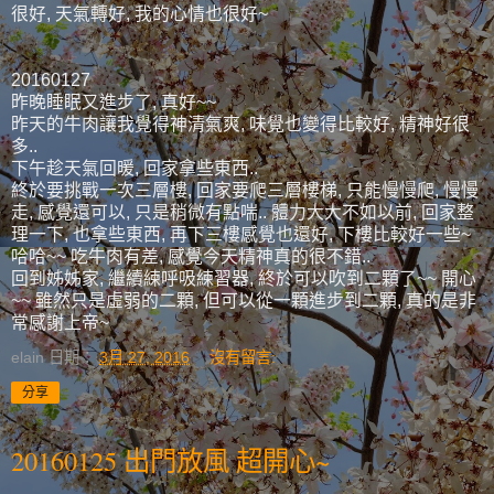
很好, 天氣轉好, 我的心情也很好~
20160127
昨晚睡眠又進步了, 真好~~
昨天的牛肉讓我覺得神清氣爽, 味覺也變得比較好, 精神好很
多..
下午趁天氣回暖, 回家拿些東西..
終於要挑戰一次三層樓, 回家要爬三層樓梯, 只能慢慢爬, 慢慢
走, 感覺還可以, 只是稍微有點喘.. 體力大大不如以前, 回家整
理一下, 也拿些東西, 再下三樓感覺也還好, 下樓比較好一些~
哈哈~~ 吃牛肉有差, 感覺今天精神真的很不錯..
回到姊姊家, 繼續練呼吸練習器, 終於可以吹到二顆了~~ 開心
~~ 雖然只是虛弱的二顆, 但可以從一顆進步到二顆, 真的是非
常感謝上帝~
elain
日期：
3月 27, 2016
沒有留言:
分享
20160125 出門放風 超開心~