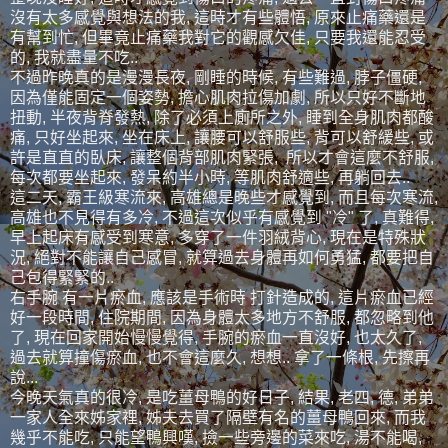
沒有太多感覺與想法的我, 這時才有些體悟, 原來止痛藥還是
有幫到忙, 但畢竟止痛藥我對它的觀感欠佳, 只要我還能忍受
的, 我就盡量不吃..
不過昨晚真的是漫漫長夜, 剛睡的時候, 有些難過, 脖子僵硬,
因為僅能固定一個姿勢, 擔心肌肉拉傷加劇, 所以只好不斷地
扭動, 半夜背脊發熱, 除了必須上廁所之外, 睡到全身肌肉都酸
痛, 只好坐起來, 坐在床上, 讓腰可以舒服些, 背可以舒緩些, 或
許是直直的臥床, 讓整個背部肌肉緊張, 所以才會這麼不舒服,
每次都要坐起來, 發呆約半小時, 等肌肉舒適些, 再躺回去..
這二天, 霸王級寒流來, 高雄總是晚些才感覺到, 而且每次寒流,
高雄也不見得有多冷, 不過這次似乎有感覺到 "冷" 了, 真難得,
早上起床有感受到寒意, 多穿了一件羽絨背心, 現在是特殊狀
況, 絕對不能讓自己感冒, 就算過去身體再如何勇猛, 都要把自
己包得緊緊的..
右手腕 有一片瘀血, 應該是手術時 打針造成的, 這片瘀血已經
好一段時間, 住院期間, 因為身體太多地方不舒服, 都忽略到他
了, 現在回家開始慢慢覺得, 手腕的瘀血一直沒好, 也太久了,
過去就算撞傷瘀血, 也不會這麼久, 想想.. 拿了一條根, 先擦再
說...
今晚天氣真的很冷, 是吃薑母鴨的好日子, 結果, 老四, 德, 弟弟
一家人全來姊家裡, 姊夫去買了隔壁有名的薑母鴨回來, 而我
幾乎不能吃, 只能望鴨興嘆, 撿一些旁邊的菜來吃, 湯不能喝,