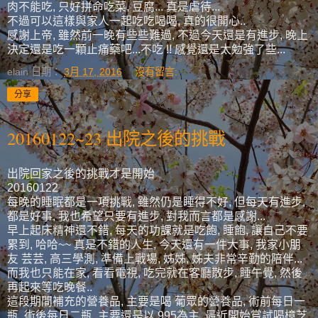
肉不能吃, 只好拼命吃菜, 豆腐... 真是虐待...
不過可以這樣與家人一起吃吃喝喝, 真的很開心..
感謝上帝, 雖然前一晚有些些難過, 不過今天還是有進步, 晚上
決定還是吃一顆止痛藥吧...不吃 !! 感覺還是太勉強了些...
elain
日期：
3月 17, 2016
沒有留言:
分享
20160122~23 出院之後的挑戰
出院回家之後的挑戰才是開始
20160122
每晚的睡眠都是一項挑戰, 雖然仍是睡得不好, 但每天有進步,
都是好事, 我也希望只要有進步, 對我而言都是感謝...
早上起床精神還不錯, 每天的功課就是吃飽, 睡飽, 讓自己不要
累到, 哈哈~~ 真是不錯的人生, 今天還有一件大事, 我家小朋
友 芸芸, 高三學測, 準備上戰場, 姊姊, 姊夫非常辛勤的陪伴...
而我也只能在家, 看看電視, 吃完就在客廳散步, 睡午覺, 然後
再起來等吃晚餐..
這段期間補充的營養品, 主要是喝 葡眾的營養品, 術前每日一
瓶, 術後每日二瓶, 主要還是以 995為主, 最近開始嘗試喝樟芝