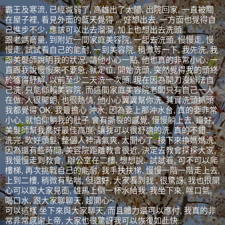
霸王及寒流, 已經減弱了, 高雄出了太陽, 出院回家, 一直被關
在屋子裡, 看見外面的藍天覺得 ... 好想出去, 一方面也覺得自
己進步不少, 應該可以出去溜溜, 加上也想出去洗頭..
跟老媽商量, 到附近一間家庭美容院, 一起去洗頭, 慢慢走, 慢
慢走, 試試看自己的能耐, 一到美容院, 稍微等一下, 我先洗, 我
跟美髮師說明我的狀況, 請他小心一點, 他也真的非常小心, 一
直跟我說慢慢來不要急, 就定位, 開始洗頭, 突然覺得我的頭終
於獲得紓解, 以前至少二天洗一次頭, 現在因為開刀沒辦法自
己洗, 只能仰賴美容院, 而這間家庭美容院老闆只有自己一人
在做, 人很開朗, 也很熱情, 他小心翼翼幫你洗, 其實洗頭抓頭
我都覺得 OK, 我最擔心 沖水, 因為要上那沖水台, 真的要非常
小心, 就怕仰躺我的肚子 會有撕裂的感覺, 慢慢躺上去, 還好,
美髮師幫我喬好最佳高度, 讓我可以很舒適的洗, 真的不錯..
洗完, 吹好頭髮, 整個人神清氣爽, 太開心了, 接下來換媽媽洗,
因為還有些時間, 美容院距離教會很近, 決定去教會探探大家,
我慢慢走到教會, 辦公室在二樓, 想想說.. 試試看, 可不可以爬
樓梯, 再次挑戰自己的能耐, 我手扶扶梯, 慢慢一階一階走上去,
上到二樓, 稍微有點喘, 但還好, 大家看到我 , 很驚訝, 我也很開
心可以跟大家見面, 雄馬上倒一杯水給我, 我坐下來, 喘口氣,
喝口水, 跟大家聊聊天, 超開心~
可以這樣 坐下來與大家聊天, 而且體力還可以應付, 我真的非
常非常感謝上帝, 大家也很驚訝我可以恢復如此快..