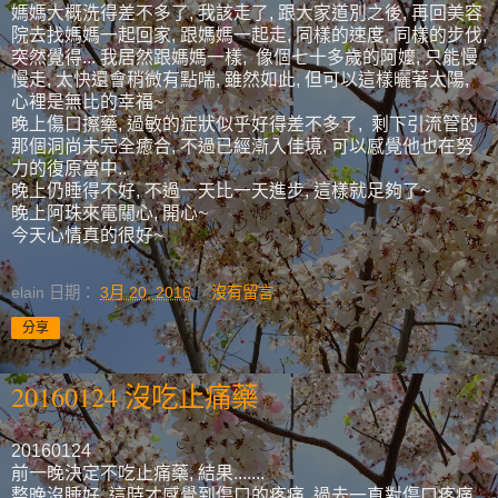
媽媽大概洗得差不多了, 我該走了, 跟大家道別之後, 再回美容
院去找媽媽一起回家, 跟媽媽一起走, 同樣的速度, 同樣的步伐,
突然覺得... 我居然跟媽媽一樣, 像個七十多歲的阿嬤, 只能慢
慢走, 太快還會稍微有點喘, 雖然如此, 但可以這樣曬著太陽,
心裡是無比的幸福~
晚上傷口擦藥, 過敏的症狀似乎好得差不多了, 剩下引流管的
那個洞尚未完全癒合, 不過已經漸入佳境, 可以感覺他也在努
力的復原當中..
晚上仍睡得不好, 不過一天比一天進步, 這樣就足夠了~
晚上阿珠來電關心, 開心~
今天心情真的很好~
elain
日期：
3月 20, 2016
沒有留言:
分享
20160124 沒吃止痛藥
20160124
前一晚決定不吃止痛藥, 結果.......
整晚沒睡好, 這時才感覺到傷口的疼痛, 過去一直對傷口疼痛