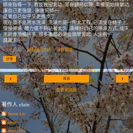
師來指導一下, 教我幾招氣功, 等身體可以時, 準備開始練氣功,
讓自己更強健.. 謝謝何師~~
感覺自己似乎又更進步了..
現在還不能用水洗澡, 洗澡也是一件大工程, 必須坐在椅子上,
慢慢擦澡, 體力還不夠站著太久 ,演練好自己的擦澡方式, 接下
來就會順暢許多, 很多事都必須從頭學習起, 人生啊~~
感謝主~~
elain
日期：
3月 04, 2016
沒有留言:
分享
‹
›
首頁
查看網路版
著作人 elain
Jesse Lin
elain
elain1965