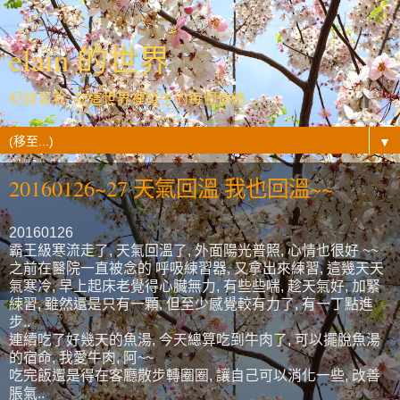
elain 的世界
紀錄著我- 在這世界裡發生的每個情緒...
▼
20160126~27 天氣回溫 我也回溫~~
20160126
霸王級寒流走了, 天氣回溫了, 外面陽光普照, 心情也很好 ~~
之前在醫院一直被念的 呼吸練習器, 又拿出來練習, 這幾天天
氣寒冷, 早上起床老覺得心臟無力, 有些些喘, 趁天氣好, 加緊
練習, 雖然還是只有一顆, 但至少感覺較有力了, 有一丁點進
步..
連續吃了好幾天的魚湯, 今天總算吃到牛肉了, 可以擺脫魚湯
的宿命, 我愛牛肉, 阿~~
吃完飯還是得在客廳散步轉圈圈, 讓自己可以消化一些, 改善
脹氣..