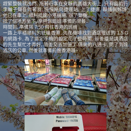
趕緊整裝就出門, 拖著行李在安靜的高雄大街上, 只有我的行
李輪子聲音伴著我, 慢慢拖向捷運站, 上了捷運, 聯絡佩姊姊,
他已在車上, 順利抵達小港機場, 辦了登機..
找了個地方坐下, 享用佩姐姐 準備的早餐..
時間到, 準備搭 7:50 飛往香港的班機 ..
一路上平穩順利的抵達香港, 先在機場找到酒店贈送的 1.5 G
的網路卡, 為了搞定手機的設定花了些時間, 最後還是請酒店
的先生幫忙才弄好, 隨後又去加值了 借來的八通卡, 問了到達
酒店的公車, 然後就準備前進香港囉~