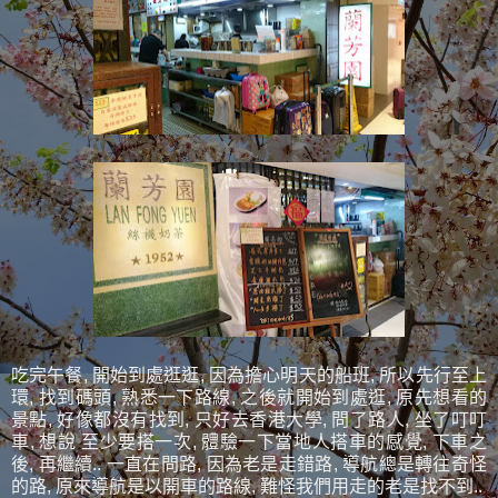
吃完午餐, 開始到處逛逛, 因為擔心明天的船班, 所以先行至上
環, 找到碼頭, 熟悉一下路線, 之後就開始到處逛, 原先想看的
景點, 好像都沒有找到, 只好去香港大學, 問了路人, 坐了叮叮
車, 想說 至少要搭一次, 體驗一下當地人搭車的感覺, 下車之
後, 再繼續.. 一直在問路, 因為老是走錯路, 導航總是轉往奇怪
的路, 原來導航是以開車的路線, 難怪我們用走的老是找不到..