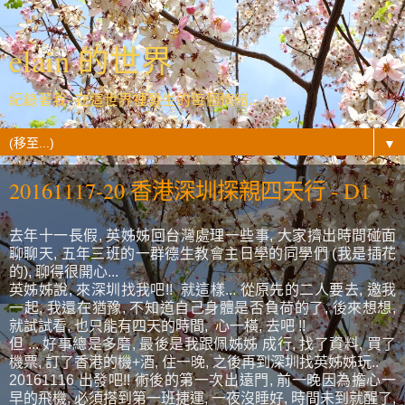
elain 的世界
紀錄著我- 在這世界裡發生的每個情緒...
▼
20161117-20 香港深圳探親四天行 - D1
去年十一長假, 英姊姊回台灣處理一些事, 大家擠出時間碰面
聊聊天, 五年三班的一群德生教會主日學的同學們 (我是插花
的), 聊得很開心...
英姊姊說, 來深圳找我吧!! 就這樣... 從原先的二人要去, 邀我
一起, 我還在猶豫, 不知道自己身體是否負荷的了, 後來想想,
就試試看, 也只能有四天的時間, 心一橫, 去吧 !!
但 ... 好事總是多磨, 最後是我跟佩姊姊 成行, 找了資料, 買了
機票, 訂了香港的機+酒, 住一晚, 之後再到深圳找英姊姊玩..
20161116 出發吧!! 術後的第一次出遠門, 前一晚因為擔心一
早的飛機, 必須搭到第一班捷運, 一夜沒睡好, 時間未到就醒了,