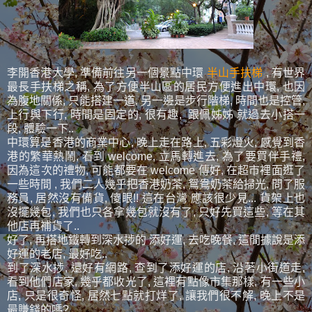
李開香港大學, 準備前往另一個景點中環
半山手扶梯
, 有世界
最長手扶梯之稱, 為了方便半山區的居民方便進出中環, 也因
為腹地關係, 只能搭建一道, 另一邊是步行階梯, 時間也是控管,
上行與下行, 時間是固定的, 很有趣, 跟佩姊姊 就過去小搭一
段, 體驗一下..
中環算是香港的商業中心, 晚上走在路上, 五彩燈火, 感覺到香
港的繁華熱鬧, 看到 welcome, 立馬轉進去, 為了要買伴手禮,
因為這次的禮物, 可能都要在 welcome 傳好, 在超市裡面逛了
一些時間 , 我們二人幾乎把香港奶茶, 鴛鴦奶茶給掃光, 問了服
務員, 居然沒有備貨, 傻眼!! 這在台灣 應該很少見... 貨架上也
沒擺幾包, 我們也只各拿幾包就沒有了, 只好先買這些, 等在其
他店再補貨了..
好了, 再搭地鐵轉到深水捗的 添好運, 去吃晚餐, 這間據說是添
好運的老店, 最好吃..
到了深水捗, 還好有網路, 查到了添好運的店, 沿著小街道走,
看到他們店家, 幾乎都收光了, 這裡有點像市集那樣, 有一些小
店, 只是很奇怪, 居然七點就打烊了, 讓我們很不解, 晚上不是
最賺錢的嗎?