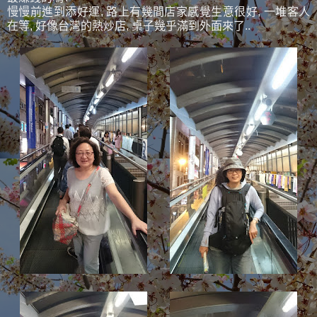
慢慢前進到添好運, 路上有幾間店家感覺生意很好, 一堆客人
在等, 好像台灣的熱炒店, 桌子幾乎滿到外面來了..