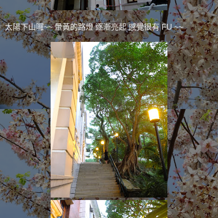
太陽下山囉~~ 暈黃的路燈 逐漸亮起 感覺很有 FU ~~