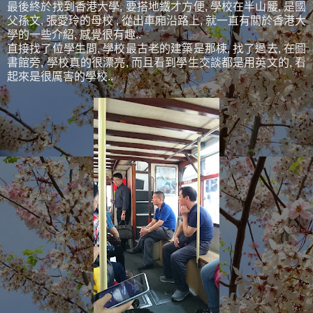
最後終於找到香港大學, 要搭地鐵才方便, 學校在半山腰, 是國
父孫文, 張愛玲的母校 , 從出車廂沿路上, 就一直有關於香港大
學的一些介紹, 感覺很有趣..
直接找了位學生問, 學校最古老的建築是那棟, 找了過去, 在圖
書館旁, 學校真的很漂亮, 而且看到學生交談都是用英文的, 看
起來是很厲害的學校..