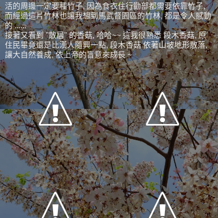
活的周邊一定要種竹子, 因為食衣住行勸部都需要依靠竹子,
而經過這片竹林也讓我想到馬武督園區的竹林, 都是令人感動
的 ......
接著又看到 "散居" 的香菇, 哈哈~~ 這我很熟悉 段木香菇, 原
住民畢竟還是比漢人隨興一點, 段木香菇 依著山坡地形散落,
讓大自然養成, 依上帝的旨意來成長 ~