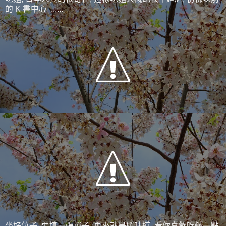
的 K 書中心 ......
坐好位子, 要填一張單子, 再來就是選味道, 看你喜歡吃鹹一點,