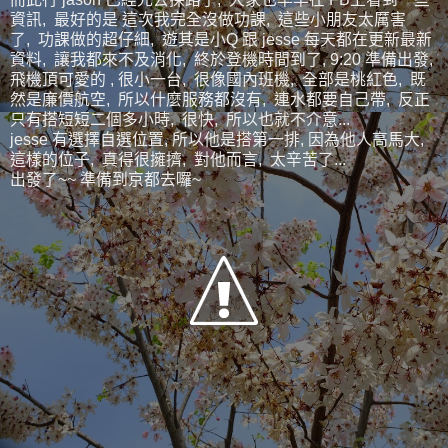
資訊, 最好的是 這次我完全沒做功課, 這些小朋友太厲害
了, 功課做的超仔細, 遊其是小Q 跟 jesse 每天都在更新最新
資料, 讓我都來不及消化, 終於登機時間到了, 9:20 準備出發,
飛機頂可愛的 , 很小一台, 很像國內班機, 全部是桃紅色, 既
然是廉價航空, 所以什麼服務都沒有, 連水都要自己帶, 反正
只有搭短短二個多小時, 很快, 所以也就不介意...
jesse 有選擇自選位置, 所以他是搭第一排, 因為他人高馬大,
這樣的位子, 真得很擁擠, 對他而言, 太辛苦了...
出發了~~ 準備到京都去囉~