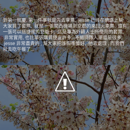
到第一航廈, 第一件事就是先去拿票, jesse 已經在網路上幫
大家買了套票, 就是 一張關西機場到京都的來回火車票, 還有
一張可以搭捷運的悠遊卡, 這是專為外籍人士所使用的套票,
非常實用, 也比單張購買便宜許多, 不過排隊人潮還是很多,
jesse 非常盡責的 , 幫大家把護照準備好, 他去處理 , 而我們
就去吃午餐了...