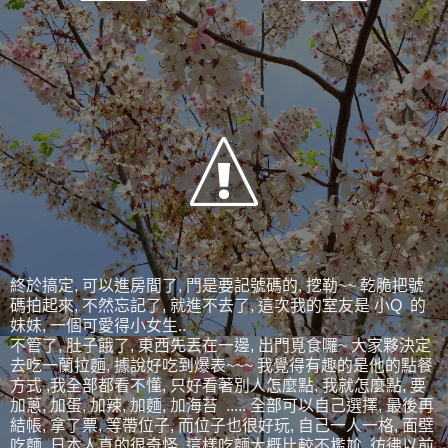
終於搞定, 可以進房間了, 門是要記號碼的, 挖勒~~ 乾脆把號
碼拍起來, 不然忘記了, 就進不去了, 這次我的室友是 小Q 的
妹妹, 一個可愛得小女生..
不管了, 肚子餓了, 東西先丟在一邊, 出門覓食囉~ 大家夥決定
去吃一蘭拉麵, 據說好吃到爆表~~~ 我覺得有趣的是他的點餐
方式 ,我全部都看不懂, 只好看著別人怎麼點, 我就怎麼點, 要
加蔥, 加蛋, 加辣, 加麵, 加海苔 ..... 全部可以自己選擇, 最後再
結帳, 拿了票, 等帶位子, 而位子也很好玩, 自己一人一格, 面壁
吃麵, 日本人真的很奇怪, 這樣吃麵大概比較不尷尬, 彷彿以前