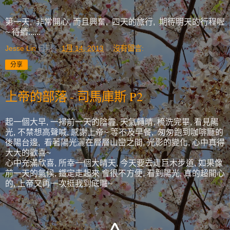
第一天, 非常開心, 而且興奮, 四天的旅行, 期待明天的行程喔
~ 待續......
Jesse Lin
日期：
1月 14, 2013
沒有留言:
分享
上帝的部落 - 司馬庫斯 P2
起一個大早, 一掃前一天的陰霾, 天氣轉晴, 梳洗完畢, 看見陽
光, 不禁想高聲喊, 感謝上帝~ 等不及早餐, 匆匆跑到咖啡廳的
後陽台邊, 看著陽光灑在層層山巒之間, 光影的變化, 心中真得
大大的歡喜~
心中充滿欣喜, 所幸一個大晴天, 今天要去走巨木步道, 如果像
前一天的氣候, 鐵定走起來 會很不方便, 看到陽光, 真的超開心
的, 上帝又再一次挺我到底囉~