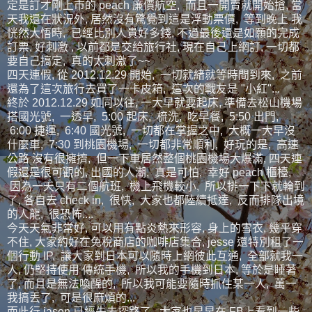
定是訂才剛上市的 peach 廉價航空, 而且一開賣就開始搶, 當
天我還在狀況外, 居然沒有驚覺到這是浮動票價, 等到晚上 我
恍然大悟時, 已經比別人貴好多錢, 不過最後還是如願的完成
訂票, 好刺激 , 以前都是交給旅行社, 現在自己上網訂, 一切都
要自己搞定, 真的太刺激了~~
四天連假, 從 2012.12.29 開始, 一切就緒就等時間到來, 之前
還為了這次旅行去買了一卡皮箱, 這次的戰友是 "小紅"...
終於 2012.12.29 如同以往, 一大早就要起床, 準備去松山機場
搭國光號, 一透早, 5:00 起床, 梳洗, 吃早餐, 5:50 出門,
6:00 捷運, 6:40 國光號, 一切都在掌握之中, 大概一大早沒
什麼車, 7:30 到桃園機場, 一切都非常順利, 好玩的是, 高速
公路 沒有很擁擠, 但一下車居然整個桃園機場大爆滿, 四天連
假還是很可觀的, 出國的人潮, 真是可怕, 幸好 peach 櫃檯,
因為一天只有二個航班, 機上飛機較小, 所以排一下下就輪到
了, 各自去 check in, 很快, 大家也都陸續抵達, 反而排隊出境
的人龍, 很恐怖....
今天天氣非常好, 可以用有點炎熱來形容, 身上的雪衣, 幾乎穿
不住, 大家約好在免稅商店的咖啡店集合, jesse 還特別租了一
個行動 IP, 讓大家到日本可以隨時上網彼此互通, 全部就我一
人, 仍堅持使用 傳統手機, 所以我的手機到日本, 等於是睡著
了, 而且是無法喚醒的, 所以我可能要隨時抓住某一人, 萬一
我搞丟了, 可是很麻煩的...
而此行 jason 已經先去探路了, 大家也早早在 FB上看到一些