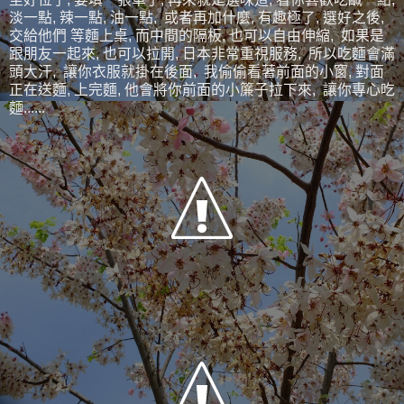
淡一點, 辣一點, 油一點, 或者再加什麼, 有趣極了, 選好之後,
交給他們 等麵上桌, 而中間的隔板, 也可以自由伸縮, 如果是
跟朋友一起來, 也可以拉開, 日本非常重視服務, 所以吃麵會滿
頭大汗, 讓你衣服就掛在後面, 我偷偷看著前面的小窗, 對面
正在送麵, 上完麵, 他會將你前面的小簾子拉下來, 讓你專心吃
麵......