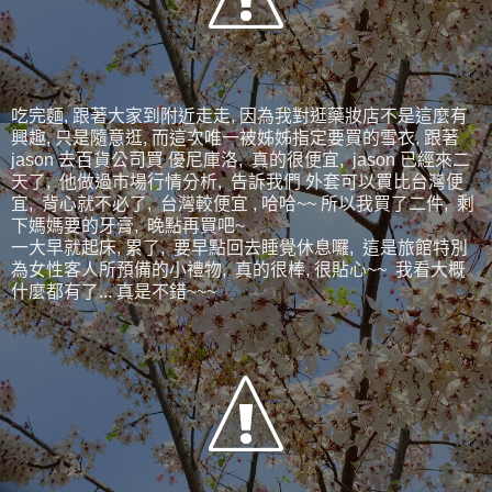
吃完麵, 跟著大家到附近走走, 因為我對逛藥妝店不是這麼有
興趣, 只是隨意逛, 而這次唯一被姊姊指定要買的雪衣, 跟著
jason 去百貨公司買 優尼庫洛, 真的很便宜, jason 已經來二
天了, 他做過市場行情分析, 告訴我們 外套可以買比台灣便
宜, 背心就不必了, 台灣較便宜 , 哈哈~~ 所以我買了二件, 剩
下媽媽要的牙膏, 晚點再買吧~
一大早就起床, 累了, 要早點回去睡覺休息囉, 這是旅館特別
為女性客人所預備的小禮物, 真的很棒, 很貼心~~ 我看大概
什麼都有了... 真是不錯~~~