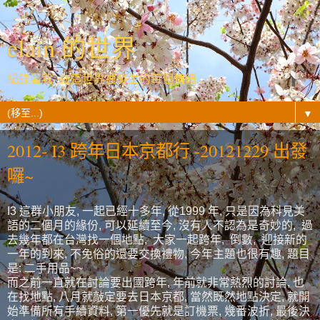
elain 的世界
紀錄著我- 在這世界裡發生的每個情緒...
▼
2012- I3 跨年日本京都行 -20121229 出發
囉~
I3 這群小朋友, 一起已經十多年, 從1999 年, 只是因為科見美
語的二個月的緣份, 可以延續至今, 沒有人不認為是奇妙的, 過
去幾年都在台灣找一個地點, 大家一起跨年, 倒數, 迎接新的
一年的到來, 不免俗的還要交換禮物, 今年主題也很有趣, 題目
是: 二手用品~~
而之前一直就在討論要出國跨年, 年前就非常熱烈的討論, 也
在找地點, 八月就敲定要去日本京都, 當然既然地點決定, 就開
始準備所有手續資料, 第一優先就是訂機票, 幾番波折, 最後決