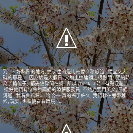
到了~ 好熱鬧的地方, 這次住的是比較像商務旅館, 便宜又大
碗的那種..... 因為這是大假日, 又加上這連鎖店很熱門, 預約時
為了搶位子, 都先佔房間在說, 所以 check in 時, 有點混亂,
還好他們有位會說國語的陸籍服務員, 不然光要用英文, 日語
溝通, 我看會抓狂.... 哈哈~~ 真的搞了許久, 我們就在旁邊等
候, 玩耍, 也順便看看環境......