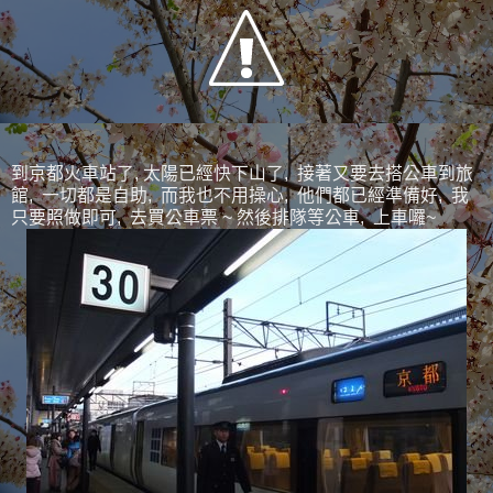
到京都火車站了, 太陽已經快下山了, 接著又要去搭公車到旅
館, 一切都是自助, 而我也不用操心, 他們都已經準備好, 我
只要照做即可, 去買公車票 ~ 然後排隊等公車, 上車囉~