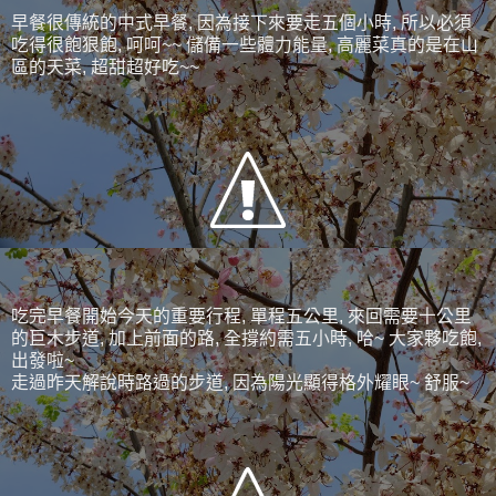
早餐很傳統的中式早餐, 因為接下來要走五個小時, 所以必須
吃得很飽狠飽, 呵呵~~ 儲備一些體力能量, 高麗菜真的是在山
區的天菜, 超甜超好吃~~
吃完早餐開始今天的重要行程, 單程五公里, 來回需要十公里
的巨木步道, 加上前面的路, 全撐約需五小時, 哈~ 大家夥吃飽,
出發啦~
走過昨天解說時路過的步道, 因為陽光顯得格外耀眼~ 舒服~