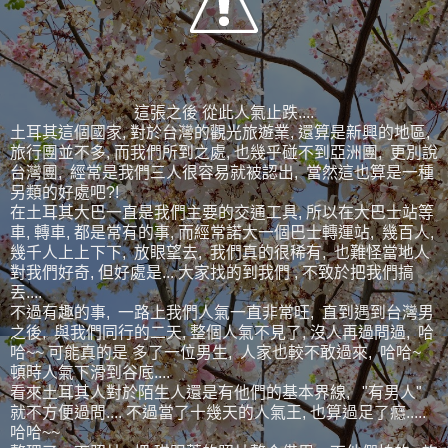
這張之後 從此人氣止跌....
土耳其這個國家, 對於台灣的觀光旅遊業, 還算是新興的地區,
旅行團並不多, 而我們所到之處, 也幾乎碰不到亞洲團, 更別說
台灣團, 經常是我們三人很容易就被認出, 當然這也算是一種
另類的好處吧?!
在土耳其大巴一直是我們主要的交通工具, 所以在大巴士站等
車, 轉車, 都是常有的事, 而經常諾大一個巴士轉運站, 幾百人,
幾千人上上下下, 放眼望去, 我們真的很稀有, 也難怪當地人
對我們好奇, 但好處是... 大家找的到我們 , 不致於把我們搞
丟....
不過有趣的事, 一路上我們人氣一直非常旺, 直到遇到台灣男
之後, 與我們同行的二天, 整個人氣不見了, 沒人再過問過, 哈
哈~~ 可能真的是 多了一位男生, 人家也較不敢過來, 哈哈~
頓時人氣下滑到谷底....
看來土耳其人對於陌生人還是有他們的基本界線, "有男人"
就不方便過問.... 不過當了十幾天的人氣王, 也算過足了癮.....
哈哈~~