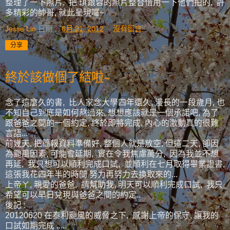
整理了一下照片, 把 琪跟蓉的照片整合借用一下他們拍的, 許
多精彩的帥哥, 就此呈現囉~
Jesse Lin
日期：
6月 21, 2012
沒有留言:
分享
終於該做個了結啦~
念了這麼久的書, 比人家念大學四年還久, 漫長的一段歲月, 也
不知自己到底是如何熬過來, 想想應該就是一個承諾吧, 為了
跟爸爸之間的一個約定, 終於即將完成, 內心的激動真的很難
言語...
前幾天, 把簡報資料準備好, 整個人就是放空, 但這二天, 卻因
為颱風因素, 可能會延期, 實在令我焦慮萬分, 因為我並不想
再延, 我只想可以順利完成口試, 並順利在七月取得畢業證書,
這張我花四年半的時間 努力再努力去換取來的...
上帝ㄚ, 親愛的爸爸, 請幫助我, 明天可以順利完成口試, 我只
希望可以早日兌現與爸爸之間的約定..
後記 :
20120620 在泰利颱風的威脅之下, 感謝上帝的保守, 讓我的
口試如期完成 .....