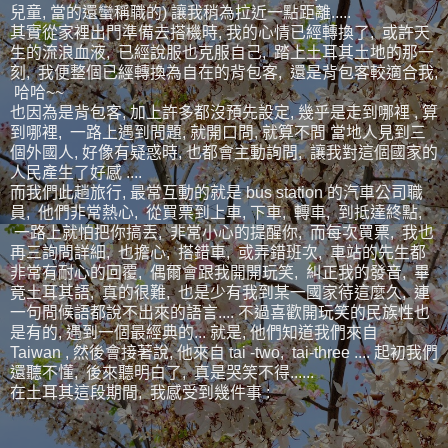
兒童, 當的還蠻稱職的) 讓我稍為拉近一點距離.....
其實從家裡出門準備去搭機時, 我的心情已經轉換了, 或許天
生的流浪血液, 已經說服也克服自己, 踏上土耳其土地的那一
刻, 我便整個已經轉換為自在的背包客, 還是背包客較適合我,
哈哈~~
也因為是背包客, 加上許多都沒預先設定, 幾乎是走到哪裡 , 算
到哪裡, 一路上遇到問題, 就開口問, 就算不問 當地人見到三
個外國人, 好像有疑惑時, 也都會主動詢問, 讓我對這個國家的
人民產生了好感 ....
而我們此趟旅行, 最常互動的就是 bus station 的汽車公司職
員, 他們非常熱心, 從買票到上車, 下車, 轉車, 到抵達終點,
一路上就怕把你搞丟, 非常小心的提醒你, 而每次買票, 我也
再三詢問詳細, 也擔心, 搭錯車, 或弄錯班次, 車站的先生都
非常有耐心的回覆, 偶爾會跟我開開玩笑, 糾正我的發音, 畢
竟土耳其語, 真的很難, 也是少有我到某一國家待這麼久, 連
一句問候語都說不出來的語言.... 不過喜歡開玩笑的民族性也
是有的, 遇到一個最經典的... 就是, 他們知道我們來自
Taiwan , 然後會接著說, 他來自 tai -two, tai-three .... 起初我們
還聽不懂, 後來聽明白了, 真是哭笑不得......
在土耳其這段期間, 我感受到幾件事 :