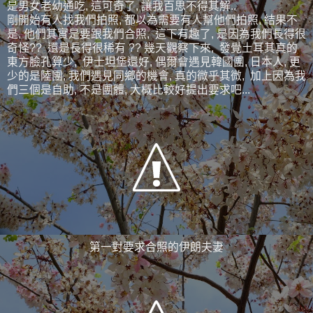
是男女老幼通吃, 這可奇了, 讓我百思不得其解..
剛開始有人找我們拍照, 都以為需要有人幫他們拍照, 結果不
是, 他們其實是要跟我們合照, 這下有趣了, 是因為我們長得很
奇怪?? 還是長得很稀有 ?? 幾天觀察下來, 發覺土耳其真的
東方臉孔算少, 伊士坦堡還好, 偶爾會遇見韓國團, 日本人, 更
少的是陸團, 我們遇見同鄉的機會, 真的微乎其微, 加上因為我
們三個是自助, 不是團體, 大概比較好提出要求吧...
第一對要求合照的伊朗夫妻