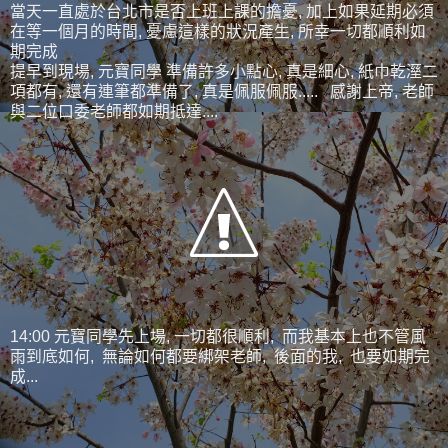
當天一直處於台北市是否上班上課的擔憂, 加上如果延期必須
在等一個月的時間, 憂慮這樣的狀況產生, 所幸一切都順利如
期完成
提早到現場, 元寶同學 準備許多小點心, 真是細心, 紙巾乾溼二
項都有, 還有連筆都準備了, 真是佩服佩服..... 感謝上帝, 老師
與二位口委老師都如期抵達....
14:00 元寶同學先上場, 一切都很順利, 而我基本上也不管風
雨到底如何, 無論如何都要綁架老師, 後面的我, 也要如期完
成...