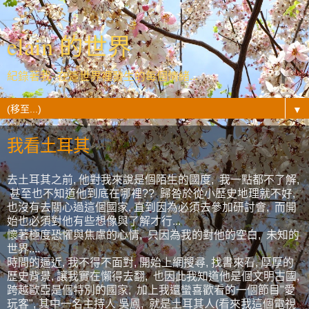
elain 的世界
紀錄著我- 在這世界裡發生的每個情緒...
▼
我看土耳其
去土耳其之前, 他對我來說是個陌生的國度, 我一點都不了解,
甚至也不知道他到底在哪裡?? 歸咎於從小歷史地理就不好,
也沒有去關心過這個國家, 直到因為必須去參加研討會, 而開
始也必須對他有些想像與了解才行...
懷著極度恐懼與焦慮的心情, 只因為我的對他的空白, 未知的
世界....
時間的逼近, 我不得不面對, 開始上網搜尋, 找書來看, 厚厚的
歷史背景, 讓我實在懶得去翻, 也因此我知道他是個文明古國,
跨越歐亞是個特別的國家, 加上我還蠻喜歡看的一個節目"愛
玩客", 其中一名主持人 吳鳳, 就是土耳其人(看來我這個電視