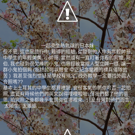
一起乘坐熱氣球的日本妹
但不管, 這也是旅行中, 難得的經驗, 從碰到的人中有年輕帥哥,
中學生的年輕美美, 小帥哥, 當然還有一直盯著你看的阿嬤, 阿
伯, 我也碰到很欠揍的小鬼, 也曾經被當成人型立牌一樣, 讓一
群小鬼拍個夠 (我終於可以體會 中正紀念堂裡的標兵儀隊的
苦 ) 我甚至強烈懷疑是學校有規定, 校外教學一定要找外國人
合照嗎??
基本上土耳其的中學生都算禮貌, 會很客氣的問你可否一起拍
照, 盡管有時候他們的英文說得哩哩啦啦, 但我們都了他的意
思, 拍完照之後都幾乎會問你從哪裡來, 只是台灣對他們而言,
太陌生, 太遙遠 .....