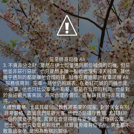
這是帥哥司機 Ali
3. 不貪非分之財, 雖然在伊士坦堡遇到那位喊價的司機, 但是
他並非惡行惡狀, 也只是想多賺一點也也沒有漫天喊價, 其他
幾乎遇到的都是賺他合理的錢, 就像在費迪耶計程車司機 Ali,
服務很周到, 空車一趟他仍照跳表, 在番紅花城的司機也是,
一趟車, 他也只比公車多一點點, 都是在合理的利潤, 也是對
於我這觀光客來說, 非常合理的價位, 這點讓我覺得非常難
得....
4.禮教嚴格, 土耳其是個回教教規甚嚴的國家, 對於男女有別,
非常嚴格, 盡管我們是觀光客, 他們仍是謹守教規, 尤其對於
一個外國女子而言, 其實我會覺得很有安全感, 就像搭公車,
巴士, 他們只要是見到我們, 就算我旁邊有位子坐, 男士都不
敢靠過來坐, 是因為教規的關係