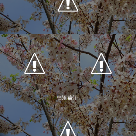
恩師 華仔~