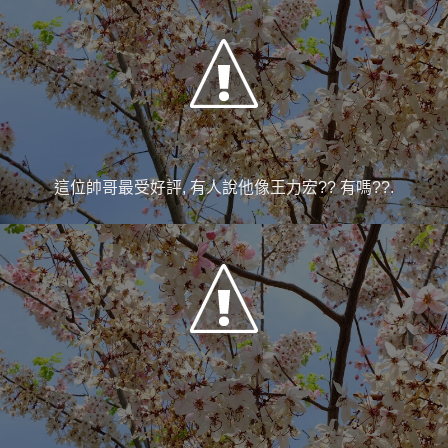
這位帥哥最受好評, 有人說他像王力宏?? 有嗎??.