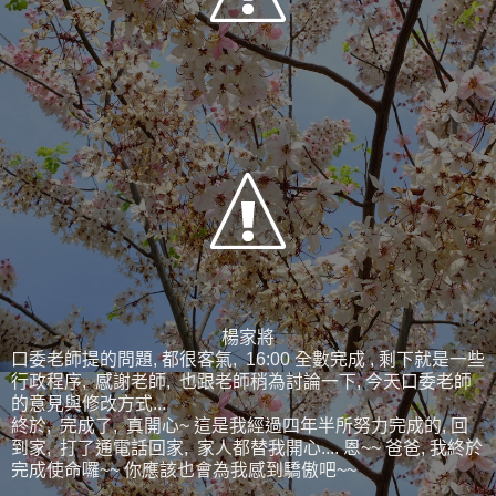
楊家將
口委老師提的問題, 都很客氣, 16:00 全數完成 , 剩下就是一些
行政程序, 感謝老師, 也跟老師稍為討論一下, 今天口委老師
的意見與修改方式...
終於, 完成了, 真開心~ 這是我經過四年半所努力完成的, 回
到家, 打了通電話回家, 家人都替我開心.... 恩~~ 爸爸, 我終於
完成使命囉~~ 你應該也會為我感到驕傲吧~~