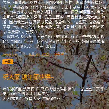
很多小事情都可以見到一個國家的民族性, 也讓我對於這個民
族, 有些許瞭解, 雖然出門前網路上, 書上諸多叮嚀, 要小心謹
慎, 也有許多人或許真的遇到一些事端, 但是綜觀而言, 我對
土耳其這個國家的評價, 仍是正面的, 而且我也推薦大家去旅
遊, 因為他是讓我感覺很安全, 很舒服的一個國家, 當然要人
家尊重你, 自己的舉止也是要得宜, 這都是互相的, 出門旅遊,
就是要開心, 要放心...
一趟旅程, 讓我對一個完全陌生的國度, 有了一些些認識, 視
野又再開闊了一些, 我的腳程又再踏出了一些, 版圖又再擴張
了一些, 是開心的, 是豐富的....
Jesse Lin
日期：
6月 26, 2012
沒有留言:
分享
祝大家 端午節快樂~
端午節將至 沒有粽子, 只好找個長得很像的.... 配上土耳其咖
啡, 蘋果茶, 外加土耳其美女...
大大的誠意, 祝福大家 佳節愉快~~