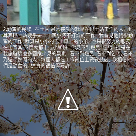
2.勤奮的民族, 在土國 最常接觸的就是在巴士站工作的人, 土
耳其巴士站幾乎是二十四小時不打烊的工作, 我看見他們很勤
奮的工作, 就算是小小的巴士車上的小弟, 也是很努力的服務,
在土耳其 不管大都市或小鄉鎮, 你見不到遊民, 乞丐, 這是在
我旅遊這麼多國家少見的景象, 看不到遊民, 看不到乞丐, 看不
到遊手好閒的人, 每個人都在工作崗位上戰戰兢兢, 我相信他
們是勤奮的, 這真的很值得嘉許....