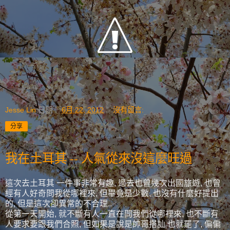
Jesse Lin
日期：
6月 22, 2012
沒有留言:
分享
我在土耳其 -- 人氣從來沒這麼旺過
這次去土耳其 一件事非常有趣, 過去也曾幾次出國旅遊, 也曾
經有人好奇問我從哪裡來, 但畢竟是少數, 也沒有什麼好提出
的, 但是這次卻異常的不合理..
從第一天開始, 就不斷有人一直在問我們從哪裡來, 也不斷有
人要求要跟我們合照, 但如果是說是帥哥搭訕 也就罷了, 偏偏