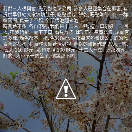
我們三人很興奮, 先到熱氣球公司, 許多人已經集合在那裏, 有
提供早餐給大家填填肚子, 吃點麵包, 餅乾, 喝點咖啡, 茶, 一群
韓國團, 真是了不起, 全部帶泡麵來泡......
時間差不多, 各自帶開, 我們是十二人一籃, 這一車剛好十二個
人, 帶我們到一處下了車, 看見許多"球", 正在準備充氣, 遠處有
許多球, 顏色都不一樣, 色彩繽紛, 原來每家熱氣球公司的的代
表圖案都不同, 而昨天聽台灣男說, 他搭的熱氣球是 八人一籃,
每人 110 歐元, 我們是搭 100 歐元, 十二人一籃, 這都還算
好的, 大小不一的籃子, 價錢都不同..