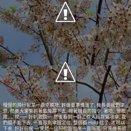
慢慢的飛行到某一處空曠地, 好像要準備落了, 機長要我們注
意, 然後大家緊抓著籃邊蹲下去, 按著機長的指令, 著地, 蹬蹬
蹬..... 挖~~~ 好刺激歐~~ 然後看到一群工作人員趕緊收傘, 我
們還不能下去, 一直等到傘固定住, 整個都 Hold 住了, 才可以
下來, 好好玩喔~~ 突然一位阿伯跑出來一直叫罵, 只見機長過