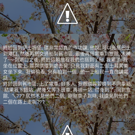
終於回到伊士坦堡, 琪非常認真的作功課, 他說, 可以先搭巴士
到港口, 然後再搭交通船到舊市區, 最後再搭電車到旅館, 太棒
了~~ 到港口之後, 終於這躺旅程我們也搭到了船, 我累了, 我
坐在位置上, 蓉與琪還到處去晃, 只見我對面有二個土耳其美
女坐下來, 我偷偷看, 只有拍到一個, 他一上船就一直在講電
話.....
終於回到舊市區, 上了電車, 好多人, 我跟琪與蓉擠到不同車箱,
結果我下錯站, 然後又等下班車, 再搭一站, 然後到了, 回到旅
館, ㄟ??? 居然不見他們二個, 剛剛車子到時, 我還見到他們
二個在路上走呢???