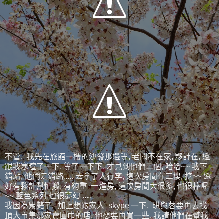
不管, 我先在旅館一樓的沙發那邊等, 老闆不在家, 夥計在, 還
跟我寒暄了一下, 等了一下下, 才見到他們二個, 哈哈~~ 我下
錯站, 他們走錯路..... 去拿了大行李, 這次房間在三樓, 挖~~ 還
好有夥計幫忙搬, 有夠重, 一進房, 這次房間大很多, 也很棒喔
~~ 藍色系列 也很夢幻 .....
我因為累斃了, 加上想跟家人 skype 一下, 琪與蓉要再去找
頂大市集那家賣圍巾的店, 他想要再買一些, 我請他們在幫我