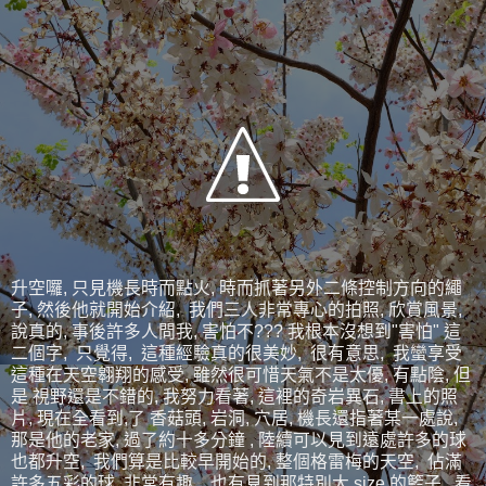
升空囉, 只見機長時而點火, 時而抓著另外二條控制方向的繩
子, 然後他就開始介紹, 我們三人非常專心的拍照, 欣賞風景,
說真的, 事後許多人問我, 害怕不??? 我根本沒想到"害怕" 這
二個字, 只覺得, 這種經驗真的很美妙, 很有意思, 我蠻享受
這種在天空翱翔的感受, 雖然很可惜天氣不是太優, 有點陰, 但
是 視野還是不錯的, 我努力看著, 這裡的奇岩異石, 書上的照
片, 現在全看到,了 香菇頭, 岩洞, 穴居, 機長還指著某一處說,
那是他的老家, 過了約十多分鐘 , 陸續可以見到遠處許多的球
也都升空, 我們算是比較早開始的, 整個格雷梅的天空, 佔滿
許多五彩的球, 非常有趣, 也有見到那特別大 size 的籃子, 看