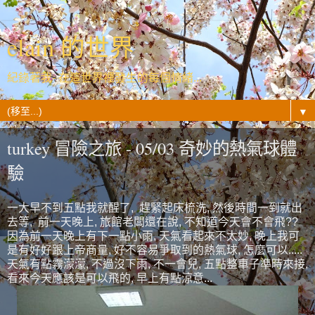
elain 的世界
紀錄著我- 在這世界裡發生的每個情緒...
▼
turkey 冒險之旅 - 05/03 奇妙的熱氣球體
驗
一大早不到五點我就醒了, 趕緊起床梳洗, 然後時間一到就出
去等, 前一天晚上, 旅館老闆還在說, 不知道今天會不會飛??
因為前一天晚上有下一點小雨, 天氣看起來不太妙, 晚上我可
是有好好跟上帝商量, 好不容易爭取到的熱氣球, 怎麼可以.....
天氣有點霧濛濛, 不過沒下雨, 不一會兒, 五點整車子準時來接,
看來今天應該是可以飛的, 早上有點涼意...