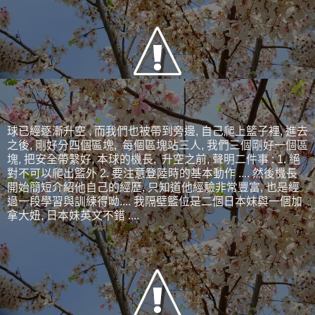
球已經逐漸升空 , 而我們也被帶到旁邊, 自己爬上籃子裡, 進去
之後, 剛好分四個區塊, 每個區塊站三人, 我們三個剛好一個區
塊, 把安全帶繫好, 本球的機長, 升空之前, 聲明二件事 : 1. 絕
對不可以爬出籃外 2. 要注意登陸時的基本動作 .... 然後機長
開始簡短介紹他自己的經歷, 只知道他經驗非常豐富, 也是經
過一段學習與訓練得呦.... 我隔壁籃位是二個日本妹與一個加
拿大妞, 日本妹英文不錯 ....