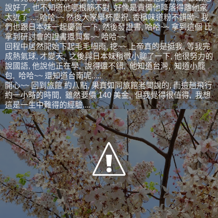
說好了, 也不知道他哪根筋不對, 好像是責備他降落得離他家
太近了 .... 哈哈~~ 然後大家舉杯慶祝, 香檳味道粉不錯呦~ 我
們也跟日本妹一起慶賀一下, 然後發證書, 哈哈~~ 拿到這個 比
拿到研討會的證書還興奮~~ 哈哈~~
回程中居然開始下起毛毛細雨, 挖~~ 上帝真的是挺我, 等我完
成熱氣球, 才變天, 之後與日本妹稍微小聊了一下, 他很努力的
說國語, 他說他正在學, 說得還不錯, 他知道台灣, 知道小籠
包, 哈哈~~ 還知道台南呢.....
開心~~ 回到旅館 約八點, 果真如同旅館老闆說的, 而這趟飛行
約一小時的時間, 雖然要價 140 美金, 但我覺得很值得, 我想
這是一生中難得的經驗....