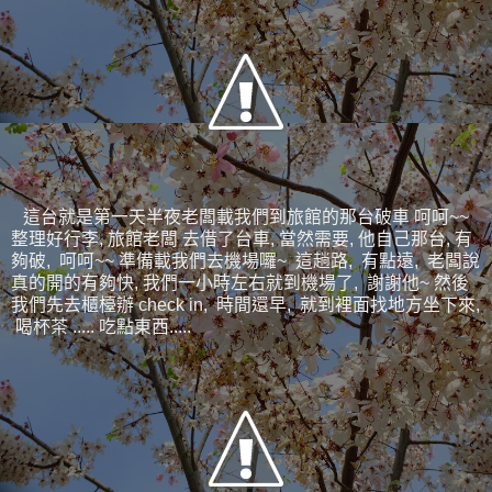
這台就是第一天半夜老闆載我們到旅館的那台破車 呵呵~~
整理好行李, 旅館老闆 去借了台車, 當然需要, 他自己那台, 有
夠破, 呵呵~~ 準備載我們去機場囉~ 這趟路, 有點遠, 老闆說
真的開的有夠快, 我們一小時左右就到機場了, 謝謝他~ 然後
我們先去櫃檯辦 check in, 時間還早, 就到裡面找地方坐下來,
喝杯茶 ..... 吃點東西.....