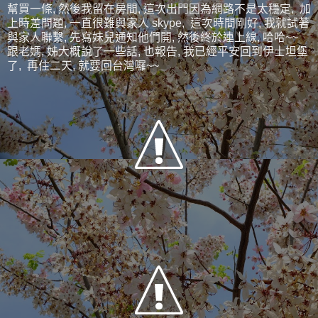
幫買一條, 然後我留在房間, 這次出門因為網路不是太穩定, 加
上時差問題, 一直很難與家人 skype, 這次時間剛好, 我就試著
與家人聯繫, 先寫妹兒通知他們開, 然後終於連上線, 哈哈~~
跟老媽, 姊大概說了一些話, 也報告, 我已經平安回到伊士坦堡
了, 再住二天, 就要回台灣囉~~