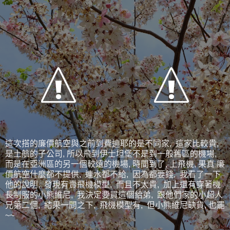
這次搭的廉價航空與之前到費迪耶的是不同家, 這家比較貴,
是土航的子公司, 所以飛到伊士坦堡不是到一般舊區的機場,
而是在亞洲區的另一個較遠的機場, 時間到了, 上飛機, 果真 廉
價航空什麼都不提供, 連水都不給, 因為都要錢, 我看了一下
他的說明, 發現有賣飛機模型, 而且不太貴, 加上還有穿著機
長制服的小熊維尼, 我決定要買這個給弟, 跟他們家的小超人
兄第二個, 結果一問之下, 飛機模型有, 但小熊維尼缺貨, 也罷
~~