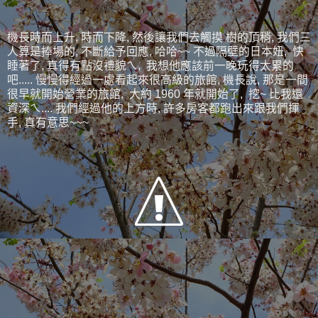
機長時而上升, 時而下降, 然後讓我們去觸摸 樹的頂稍, 我們三
人算是捧場的, 不斷給予回應, 哈哈~~ 不過隔壁的日本妞, 快
睡著了, 真得有點沒禮貌ㄟ, 我想他應該前一晚玩得太累的
吧..... 慢慢得經過一處看起來很高級的旅館, 機長說, 那是一間
很早就開始營業的旅館, 大約 1960 年就開始了, 挖~ 比我還
資深ㄟ.... 我們經過他的上方時, 許多房客都跑出來跟我們揮
手, 真有意思~~~