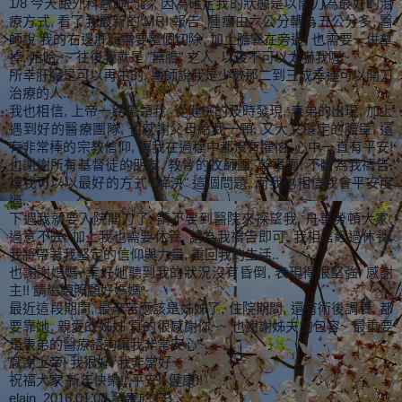
1/8 今天跟外科醫師門診, 因為確定我的狀態是以開刀為最好的治
療方式, 看了我最新的 MRI 報告, 腫瘤由六公分轉為五公分多, 醫
師說 我的右邊肝臟需要整個切除, 加上膽囊在旁邊, 也需要一併拿
掉, 哈哈~~ 往後我就是 "無膽" 之人, 以後不可以太嚇我喔~
所幸肝臟是可以再生的, 醫師說我是少數那二到三成幸運可以開刀
治療的人..
我也相信, 上帝一路帶領我, 從健檢的及時發現, 表弟的出現, 加上
遇到好的醫療團隊, 也感謝父母給我一顆, 又大又穩定的膽量, 還
有非常棒的宗教信仰, 讓我在過程中都沒有懼怕, 心中一直有平安!
也謝謝所有基督徒的朋友, 教會的牧師團, 幹事團, 不斷為我禱告,
讓我可以以最好的方式 "解決" 這個問題, 而我也相信我會平安度
過..
下週我就要入院開刀了, 請不要到醫院來探望我, 舟車勞頓大家,
過意不去, 加上我也需要休養, 請為我禱告即可, 我相信經過休養,
我將帶著我堅定的信仰與力量, 重回我的生活..
也謝謝媽媽, 幸好她聽到我的狀況沒有昏倒, 表現得很堅強, 感謝
主!! 請繼續照顧好媽媽~
最近這段期間, 最辛苦應該是姊姊了, 住院期間, 還有術後調養, 都
要靠她, 親愛的姊姊 真的很感謝你~~ 也謝謝姊夫的包容~ 最重要
是表弟的醫療諮詢讓我非常安心~
感謝上帝! 我很好, 我非常好~
祝福大家 新年快樂!! 平安!! 健康!!
elain 2016.01.08 發表於 FB