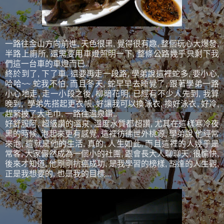
一路往金山方向前進, 天色很黑, 覺得很有趣, 整個玩心大爆發,
半路上廁所, 還需要用車燈照明一下, 整條公路幾乎只剩下我
們這一台車的車燈而已..
終於到了, 下了車, 還要再走一段路, 學弟說這裡蛇多, 要小心,
哈哈~~ 蛇我不怕, 而且冬天, 蛇早早去睡覺了, 跟著學弟一路
小心地走, 走一小段之後, 柳暗花明, 已經有不少人先到, 我算
晚到, 學弟先搭起更衣帳, 好讓我可以換泳衣, 換好泳衣, 好冷,
趕緊披了大毛巾, 一路往溫泉鑽..
好舒服阿, 超級讚的溫泉, 溫度水質都超讚, 尤其在這樣寒冷夜
黑的時候, 泡起來更有感覺, 這裡彷彿世外桃源, 學弟說 他經常
來泡, 這就是他的生活, 真的, 人生如此, 而且這裡的人幾乎是
常客, 大家儼然成為一個小的社團, 跟會長大人聊聊天, 很愉快,
後來才知道, 他剛剛抗癌成功, 是我學習的榜樣, 豁達的人生觀,
正是我想要的, 也是我的目標...