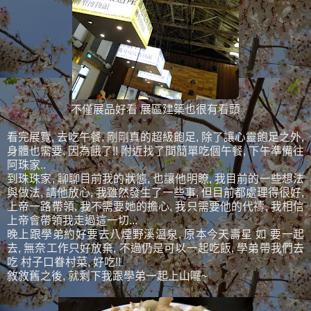
不僅展品好看 展區建築也很有看頭
看完展覽, 去吃午餐, 剛剛真的超級飽足, 除了讓心靈飽足之外,
身體也需要, 因為餓了!! 附近找了間簡單吃個午餐, 下午準備往
阿珠家..
到珠珠家, 聊聊目前我的狀態, 也讓他明瞭, 我目前的一些想法
與做法, 請他放心, 我雖然發生了一些事, 但目前都處理得很好,
上帝一路帶領, 我不需要她的擔心, 我只需要他的代禱, 我相信
上帝會帶領我走過這一切...
晚上跟學弟約好要去八煙野溪溫泉, 原本今天壽星 如 要一起
去, 無奈工作只好放棄, 不過仍是可以一起吃飯, 學弟帶我們去
吃 村子口眷村菜, 好吃!!
敘敘舊之後, 就剩下我跟學弟一起上山囉~