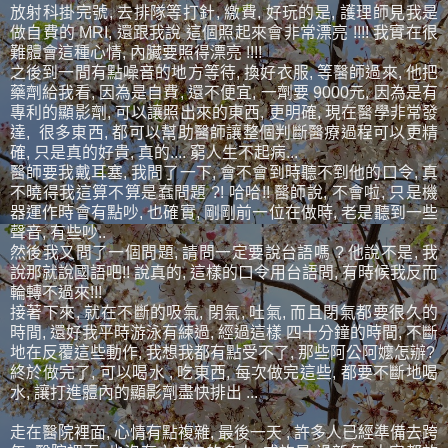
放射科掛完號, 去排隊等打針, 繳費, 好玩的是, 護理師見我是
做自費的 MRI, 還跟我說 這個照起來會非常漂亮 !!!! 我實在很
難體會這種心情, 內臟要照得漂亮 !!!!
之後到一間有點噪音的地方等待, 換好衣服, 等醫師過來, 他把
藥劑給我看, 因為是自費, 還不便宜, 一劑要 9000元, 因為是有
專利的顯影劑, 可以讓照出來的東西, 更明確, 現在醫學非常發
達, 很多東西, 都可以幫助醫師讓整個判斷醫療過程可以更精
確, 只是真的好貴, 真的.... 窮人生不起病...
醫師要我戴耳塞, 我問了一下, 會不會到時聽不到他的口令, 真
不曉得我這算不算是蠢問題 ?! 哈哈!! 醫師說, 不會啦, 只是機
器運作時會有點吵, 也確實, 剛剛前一位在做時, 老是聽到一些
聲音, 有些吵..
然後我又問了一個問題, 請問一定要說台語嗎 ? 他說不是, 我
說那就說國語吧!! 說真的, 這樣的口令用台語問, 有時候我反而
輪轉不過來!!!
接著下來, 就在不斷的吸氣, 閉氣, 吐氣, 而且閉氣都要很久的
時間, 還好我平時游泳有練過, 經過這樣 四十分鐘的時間, 不斷
地在反覆這些動作, 我想我都有點受不了, 那些阿公阿嬤怎辦?
終於做完了, 可以喝水 , 吃東西, 每次做完這些, 都要不斷地喝
水, 讓打進體內的顯影劑盡快排出 ...
走在醫院裡面, 心情有點複雜, 最後一天 , 許多人已經準備去跨