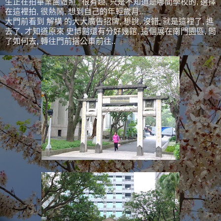
生正在拍畢業團體照 , 很有趣, 只是不知道是哪間學校的, 選擇
在這裡拍, 很熱鬧, 想到自己的年輕歲月..
大門前看到 解構 的大大廣告招牌, 想說, 沒錯, 就是這裡了, 進
去了, 才知道原來 史博館還有分好幾館, 這個展在南門園區, 問
了如何去, 轉往門前搭公車前往..