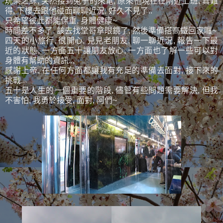
玩樂之餘, 突然接到兔子的來電, 原來他現在在附近上班, 真難
得, 下樓去跟他碰面聊聊近況, 好久不見了..
只希望彼此都能保重, 身體健康~
時間差不多了, 該去找堂哥拿眼鏡了, 然後準備搭高鐵回家囉~
四天的小旅行, 很開心, 見見老朋友, 聊一聊近況, 報告一下最
近的狀態, 一方面五十讓朋友放心, 一方面也了解一些可以對
身體有幫助的資訊..,
感謝上帝, 在任何方面都讓我有充足的準備去面對, 接下來的
挑戰..
五十是人生的一個重要的階段, 儘管有些問題需要解決, 但我
不害怕, 我勇於接受, 面對, 阿們~