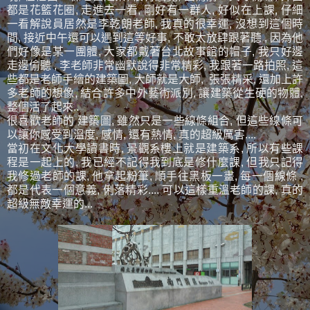
都是花籃花圈, 走進去一看, 剛好有一群人, 好似在上課, 仔細
一看解說員居然是李乾朗老師, 我真的很幸運, 沒想到這個時
間, 接近中午還可以遇到這等好事, 不敢太放肆跟著聽 , 因為他
們好像是某一團體, 大家都戴著台北故事館的帽子, 我只好邊
走邊偷聽 , 李老師非常幽默說得非常精彩, 我跟著一路拍照, 這
些都是老師手繪的建築圖, 大師就是大師, 張張精采, 還加上許
多老師的想像, 結合許多中外藝術派別, 讓建築從生硬的物體,
整個活了起來..
很喜歡老師的 建築圖, 雖然只是一些線條組合, 但這些線條可
以讓你感受到溫度, 感情, 還有熱情, 真的超級厲害....
當初在文化大學讀書時, 景觀系樓上就是建築系, 所以有些課
程是一起上的, 我已經不記得我到底是修什麼課, 但我只記得
我修過老師的課, 他拿起粉筆, 順手往黑板一畫, 每一個線條 ,
都是代表一個意義, 俐落精彩.... 可以這樣重溫老師的課, 真的
超級無敵幸運的...