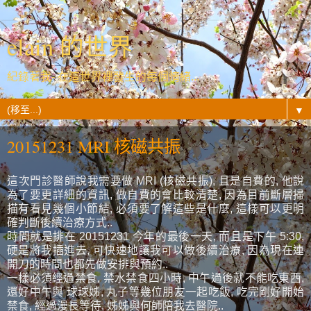
elain 的世界
紀錄著我- 在這世界裡發生的每個情緒...
▼
20151231 MRI 核磁共振
這次門診醫師說我需要做 MRI (核磁共振), 且是自費的, 他說
為了要更詳細的資訊, 做自費的會比較清楚, 因為目前斷層掃
描有看見幾個小節結, 必須要了解這些是什麼, 這樣可以更明
確判斷後續治療方式..
時間就是排在 20151231 今年的最後一天, 而且是下午 5:30,
硬是將我插進去, 可快速地讓我可以做後續治療, 因為現在連
開刀的時間也都先做安排與預約..
一樣必須經過禁食, 禁水禁食四小時, 中午過後就不能吃東西,
還好中午與 球球姊, 丸子等幾位朋友一起吃飯, 吃完剛好開始
禁食, 經過漫長等待, 姊姊與何師陪我去醫院..