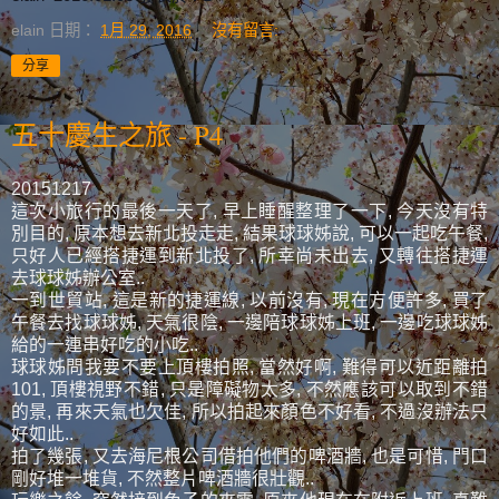
elain
日期：
1月 29, 2016
沒有留言:
分享
五十慶生之旅 - P4
20151217
這次小旅行的最後一天了, 早上睡醒整理了一下, 今天沒有特
別目的, 原本想去新北投走走, 結果球球姊說, 可以一起吃午餐,
只好人已經搭捷運到新北投了, 所幸尚未出去, 又轉往搭捷運
去球球姊辦公室..
一到世貿站, 這是新的捷運線, 以前沒有, 現在方便許多, 買了
午餐去找球球姊, 天氣很陰, 一邊陪球球姊上班, 一邊吃球球姊
給的一連串好吃的小吃..
球球姊問我要不要上頂樓拍照, 當然好啊, 難得可以近距離拍
101, 頂樓視野不錯, 只是障礙物太多, 不然應該可以取到不錯
的景, 再來天氣也欠佳, 所以拍起來顏色不好看, 不過沒辦法只
好如此..
拍了幾張, 又去海尼根公司借拍他們的啤酒牆, 也是可惜, 門口
剛好堆一堆貨, 不然整片啤酒牆很壯觀..