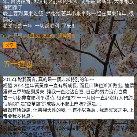
年, 醫院裡面, 也沒有之前來的多人, 或許是 過新年, 大家都放
假回家了
晚上要到屏東吃飯, 然後接著與小米車隊一起在屏東跨年, 很
開心....
希望新的一年, 一切都順利, 平安!!
elain
日期：
1月 31, 2016
沒有留言:
分享
五十這關
2015年對我而言, 真的是一個非常特別的年~~
經過 2014 這年黃黃家一直有所成長, 而且口碑也漸漸做出, 連續
獲得三季的超讚房東, 讓我一直沾沾自喜, 自己的努力沒有白費..
當一切都非常順利平穩時, 很奇怪?? 十一月份一直都沒有人預約,
很納悶? 是"登革熱"造成客人不願上門嗎? 還是....
雖然有所疑慮, 但樂觀天性的我, 一直不以為意.. 我想冥冥之中, 上
帝要我多休息~
每年例行的健康檢查, 今年排在十二月份, 往年都是十月, 去年因
為過去身體狀況都不錯, 所以沒有做很仔細的檢查, 僅做簡單的抽
血驗尿, 而且身體也都正常..