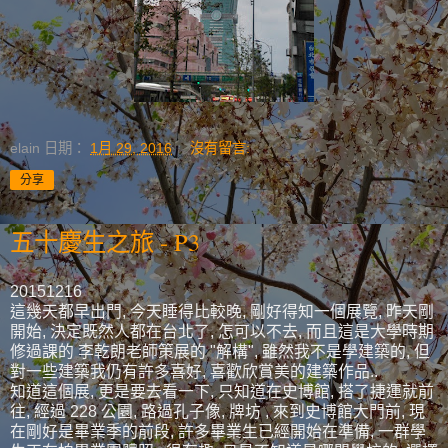
elain
日期：
1月 29, 2016
沒有留言:
分享
五十慶生之旅 - P3
20151216
這幾天都早出門, 今天睡得比較晚, 剛好得知一個展覽, 昨天剛
開始, 決定既然人都在台北了, 怎可以不去, 而且這是大學時期
修過課的 李乾朗老師策展的 "解構", 雖然我不是學建築的, 但
對一些建築我仍有許多喜好, 喜歡欣賞美的建築作品..
知道這個展, 更是要去看一下, 只知道在史博館, 搭了捷運就前
往, 經過 228 公園, 路過孔子像, 牌坊 , 來到史博館大門前, 現
在剛好是畢業季的前段, 許多畢業生已經開始在準備, 一群學