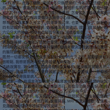
12/11 那天, 去做了健檢, 想說去年只做簡單的, 今年該做仔細一些
的, 沒想到.. 做腹部超音波時, 醫師說 我的肝有點問題, 發現一顆
約六公分大的腫瘤, 當下, 我心情只是覺得, 怎會如此? 繼續將其他
檢查做完, 醫生叮囑我要儘快去醫學中心做確診..
想想週日我就要上台北了, 如果等我回來, 也要一週後了, 剛好老
四有認識的肝膽專科醫師, 直接過去再做確認, 證實, 我是有一顆
六公分大的腫瘤, 順便抽血驗胎兒蛋白, 隔週看報告..
當晚, 表弟在前二週因為要來高雄上一個課, 早就約好要一起吃飯,
表弟是醫師, 心想剛好問問他意見, 經過諮詢, 也同時知道有位他
的同梯弟兄在高雄是肝膽專科醫師, 經過考慮決定就前往這位醫師
的醫院做進一步檢查..
既然一切都安排好, 而我原先就計畫好的台北之行, 就如期進行,
放輕鬆, 我想是我的本性也是我最大的優點..
不過說實在, 第一時間, 我還是有稍微驚嚇到, 說沒嚇到是騙人的,
但還好, 我還算冷靜, 只覺得我並沒有不舒服, 身體狀況一直都很
好, 也不覺得我是病人..
得知第一晚, 我還是有點失眠了, 我思索很多狀況, 連最壞的狀況
都想了一輪, 我最擔心的還是媽媽而已, 而我自己倒是還好, 想完
了, 一切都交給上帝吧!! 所以我就安心了, 心中有平安!
之後的日子照樣過, 每天開開心心的過, 時間到了, 就去醫院做檢
查, 看報告, 一樣一樣進行著, 斷層掃描, MRI 都是初體驗, 也讓我
見識到在醫院排隊等候是何等滋味..