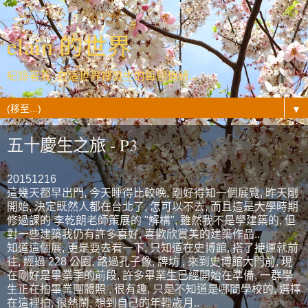
elain 的世界
紀錄著我- 在這世界裡發生的每個情緒...
▼
五十慶生之旅 - P3
20151216
這幾天都早出門, 今天睡得比較晚, 剛好得知一個展覽, 昨天剛
開始, 決定既然人都在台北了, 怎可以不去, 而且這是大學時期
修過課的 李乾朗老師策展的 "解構", 雖然我不是學建築的, 但
對一些建築我仍有許多喜好, 喜歡欣賞美的建築作品..
知道這個展, 更是要去看一下, 只知道在史博館, 搭了捷運就前
往, 經過 228 公園, 路過孔子像, 牌坊 , 來到史博館大門前, 現
在剛好是畢業季的前段, 許多畢業生已經開始在準備, 一群學
生正在拍畢業團體照 , 很有趣, 只是不知道是哪間學校的, 選擇
在這裡拍, 很熱鬧, 想到自己的年輕歲月..