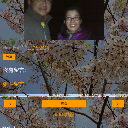
elain
日期：
1月 28, 2016
分享
沒有留言:
張貼留言
‹
›
首頁
查看網路版