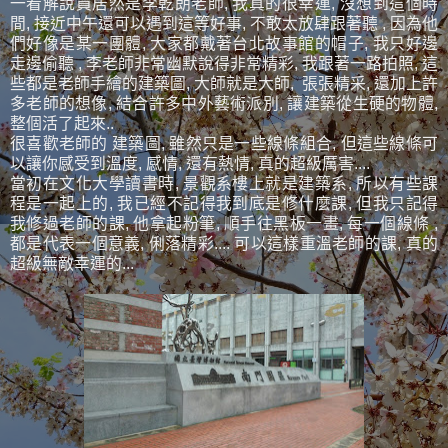
一看解說員居然是李乾朗老師, 我真的很幸運, 沒想到這個時
間, 接近中午還可以遇到這等好事, 不敢太放肆跟著聽 , 因為他
們好像是某一團體, 大家都戴著台北故事館的帽子, 我只好邊
走邊偷聽 , 李老師非常幽默說得非常精彩, 我跟著一路拍照, 這
些都是老師手繪的建築圖, 大師就是大師, 張張精采, 還加上許
多老師的想像, 結合許多中外藝術派別, 讓建築從生硬的物體,
整個活了起來..
很喜歡老師的 建築圖, 雖然只是一些線條組合, 但這些線條可
以讓你感受到溫度, 感情, 還有熱情, 真的超級厲害....
當初在文化大學讀書時, 景觀系樓上就是建築系, 所以有些課
程是一起上的, 我已經不記得我到底是修什麼課, 但我只記得
我修過老師的課, 他拿起粉筆, 順手往黑板一畫, 每一個線條 ,
都是代表一個意義, 俐落精彩.... 可以這樣重溫老師的課, 真的
超級無敵幸運的...