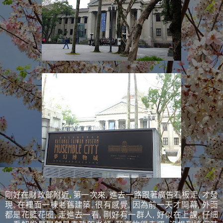
剛好在財政部附近, 第一次來, 進去一路跟著廣告看板走, 才發
現, 在裡面一棟老舊建築, 很有感覺, 因為前一天才開幕, 外面
都是花籃花圈, 走進去一看, 剛好有一群人, 好似在上課, 仔細