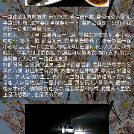
一路往金山方向前進, 天色很黑, 覺得很有趣, 整個玩心大爆發,
半路上廁所, 還需要用車燈照明一下, 整條公路幾乎只剩下我
們這一台車的車燈而已..
終於到了, 下了車, 還要再走一段路, 學弟說這裡蛇多, 要小心,
哈哈~~ 蛇我不怕, 而且冬天, 蛇早早去睡覺了, 跟著學弟一路
小心地走, 走一小段之後, 柳暗花明, 已經有不少人先到, 我算
晚到, 學弟先搭起更衣帳, 好讓我可以換泳衣, 換好泳衣, 好冷,
趕緊披了大毛巾, 一路往溫泉鑽..
好舒服阿, 超級讚的溫泉, 溫度水質都超讚, 尤其在這樣寒冷夜
黑的時候, 泡起來更有感覺, 這裡彷彿世外桃源, 學弟說 他經常
來泡, 這就是他的生活, 真的, 人生如此, 而且這裡的人幾乎是
常客, 大家儼然成為一個小的社團, 跟會長大人聊聊天, 很愉快,
後來才知道, 他剛剛抗癌成功, 是我學習的榜樣, 豁達的人生觀,
正是我想要的, 也是我的目標...