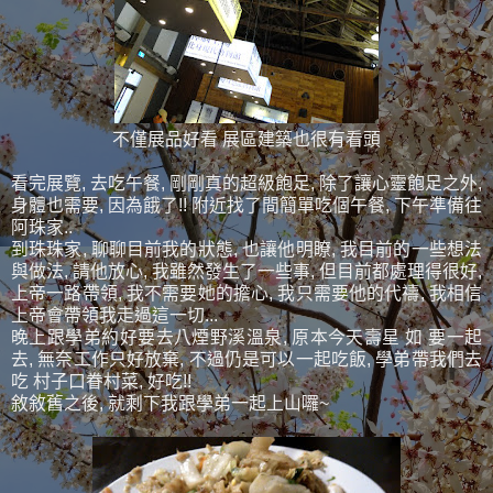
不僅展品好看 展區建築也很有看頭
看完展覽, 去吃午餐, 剛剛真的超級飽足, 除了讓心靈飽足之外,
身體也需要, 因為餓了!! 附近找了間簡單吃個午餐, 下午準備往
阿珠家..
到珠珠家, 聊聊目前我的狀態, 也讓他明瞭, 我目前的一些想法
與做法, 請他放心, 我雖然發生了一些事, 但目前都處理得很好,
上帝一路帶領, 我不需要她的擔心, 我只需要他的代禱, 我相信
上帝會帶領我走過這一切...
晚上跟學弟約好要去八煙野溪溫泉, 原本今天壽星 如 要一起
去, 無奈工作只好放棄, 不過仍是可以一起吃飯, 學弟帶我們去
吃 村子口眷村菜, 好吃!!
敘敘舊之後, 就剩下我跟學弟一起上山囉~