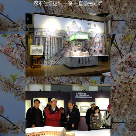
忍不住像迷妹一般 一直
偷拍老師