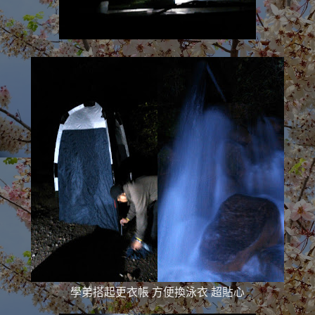
學弟搭起更衣帳 方便換泳衣 超貼心