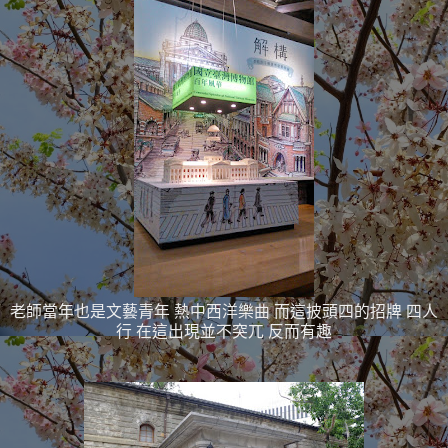
老師當年也是文藝青年 熱中西洋樂曲 而這披頭四的招牌 四人
行 在這出現並不突兀 反而有趣