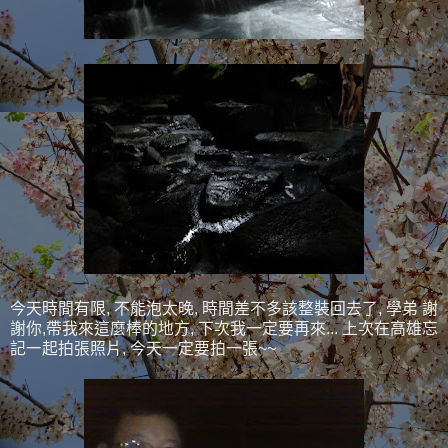
今天時間有限, 不能泡太晚, 時間差不多該整裝回去了, 學弟 謝
謝你,帶我來這麼棒的地方, 下次我一定要再來... 上次在高雄忘
記一起拍張照片, 今天一定要拍一張~~