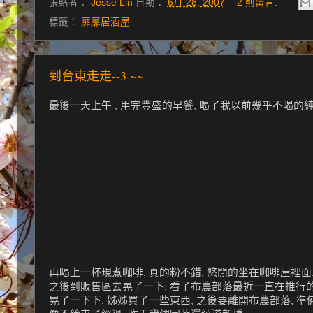
張貼者：
Jesse Lin
日期：
6月 28, 2007
2 則留言:
標籤：
靡靡居酒屋
到台東走走--3 ~~
最後一天上午 , 用完豐盛的早餐, 喝了我以前幾乎不喝的純豆
再喝上一杯現煮咖啡, 真的粉不錯, 悠閒的坐在咖啡屋裡面..
之後到販售區去晃了一下, 看了布農部落最近一直在推行的精油香
晃了一下下, 姊姊買了一些東西, 之後要離開布農部落, 準備