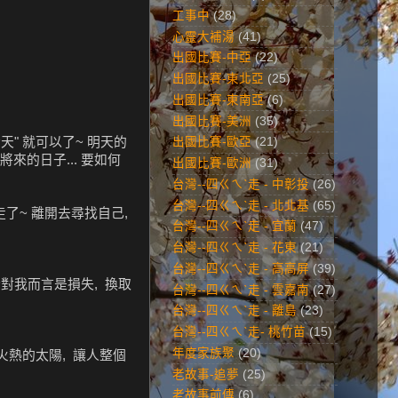
工事中
(28)
心靈大補湯
(41)
出國比賽-中亞
(22)
出國比賽-東北亞
(25)
出國比賽-東南亞
(6)
出國比賽-美洲
(35)
天" 就可以了~ 明天的
出國比賽-歐亞
(21)
將來的日子... 要如何
出國比賽-歐洲
(31)
台灣--四ㄍㄟˋ走 - 中彰投
(26)
台灣--四ㄍㄟˋ走 - 北北基
(65)
 走了~ 離開去尋找自己,
台灣--四ㄍㄟˋ走 - 宜蘭
(47)
台灣--四ㄍㄟˋ走 - 花東
(21)
台灣--四ㄍㄟˋ走 - 高高屏
(39)
些對我而言是損失, 換取
台灣--四ㄍㄟˋ走 - 雲嘉南
(27)
台灣--四ㄍㄟˋ走 - 離島
(23)
台灣--四ㄍㄟˋ走- 桃竹苗
(15)
年度家族聚
(20)
火熱的太陽, 讓人整個
老故事-追夢
(25)
老故事前傳
(6)