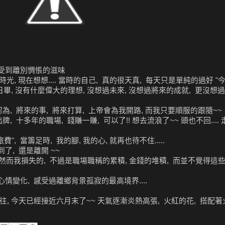
 感受到離別惆悵的滋味
, 現在想想.... 當時的自己, 真的很天真, 每天只是單純的過好 "今
今日畢, 沒有什麼偉大的理想, 沒想過未來, 沒想過將來的成就, 更沒想過
我總認為, 將來的事, 將來打算, 上帝會為我開路, 而我只要順服的跟隨~~
, 十多年的職場, 錢賺一賺, 可以了!! 想去流浪了~~ 頭也不回....
", 當籌足時, 我的腳, 我的心, 就再也待不住.....
到了, 還是離開 ~~
教訓, 然而我損失的, 不過是職場職稱的累積, 金錢的堆積, 而並不覺得這
心情變化, 感受過離鄉背景孤寂的最高境界....
往, 今天已經接近六月末了~~ 天氣逐漸炎熱高張, 火紅的花, 搭配著