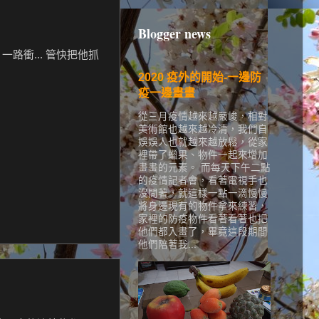
Blogger news
一路衝... 管快把他抓
2020 疫外的開始-一邊防
疫一邊畫畫
從三月疫情越來越嚴峻，相對
美術館也越來越冷清，我們自
娛娛人也就越來越放鬆，從家
裡帶了蠟果、物件一起來增加
畫畫的元素。 而每天下午二點
的疫情記者會，看著電視手也
沒閒著，就這樣一點一滴慢慢
將身邊現有的物件拿來練習，
家裡的防疫物件看著看著也把
他們都入畫了，畢竟這段期間
他們陪著我...