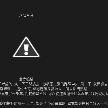
八部合音
舊鹿鳴橋
的, 就一下子閃過去, 從橋頭二邊的路障中央, 刷一下, 就開過去, 然後
..... 這位大哥, 想必應該是當地人 , 所以熟門熟路 .....
又來了一部車, 問我們是不是, 可以從這裡過去紅葉溫泉, 我們說可以 !
 我們拍好照囉~~ 上車, 姊夫也 小心翼翼的, 畢竟姊夫這台車較大一些,