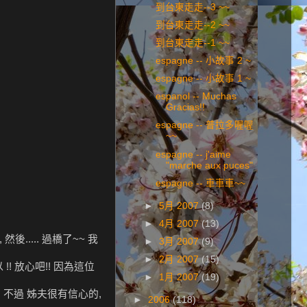
到台東走走--3 ~~
到台東走走--2 ~~
到台東走走--1 ~~
espagne -- 小故事 2 ~
espagne -- 小故事 1 ~
espanol -- Muchas
Gracias!!
espagne -- 普拉多喔喔
~~
espagne -- j'aime
"marche aux puces"
espagne -- 車車車~~
►
5月 2007
(8)
►
4月 2007
(13)
..... 過橋了~~ 我
►
3月 2007
(9)
►
2月 2007
(15)
! 放心吧!! 因為這位
►
1月 2007
(19)
 不過 姊夫很有信心的,
►
2006
(118)