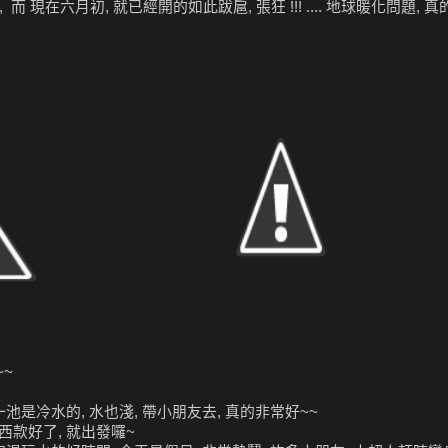
現在六月初, 就已經開的如此跋扈, 張狂 !!! .... 地球暖化問題, 真的.
~~
池是冷水的, 水也淺, 帶小朋友去, 真的非常好~~
西款好了, 就出發囉~