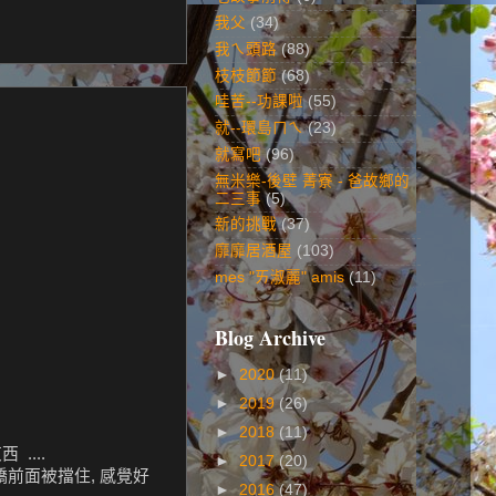
我父
(34)
我ㄟ頭路
(88)
枝枝節節
(68)
哇苦--功課啦
(55)
就--環島ㄇㄟ
(23)
就寫吧
(96)
無米樂-後壁 菁寮 - 爸故鄉的
二三事
(5)
新的挑戰
(37)
靡靡居酒屋
(103)
mes "ㄞ淑麗" amis
(11)
Blog Archive
►
2020
(11)
►
2019
(26)
►
2018
(11)
....
►
2017
(20)
橋前面被擋住, 感覺好
►
2016
(47)