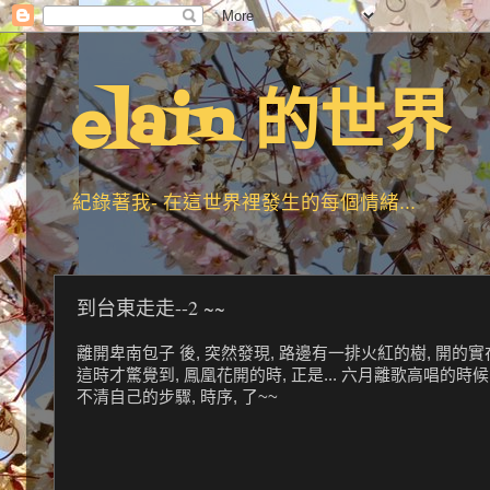
elain 的世界
紀錄著我- 在這世界裡發生的每個情緒...
到台東走走--2 ~~
離開卑南包子 後, 突然發現, 路邊有一排火紅的樹, 開的
這時才驚覺到, 鳳凰花開的時, 正是... 六月離歌高唱的時候, 而 
不清自己的步驟, 時序, 了~~