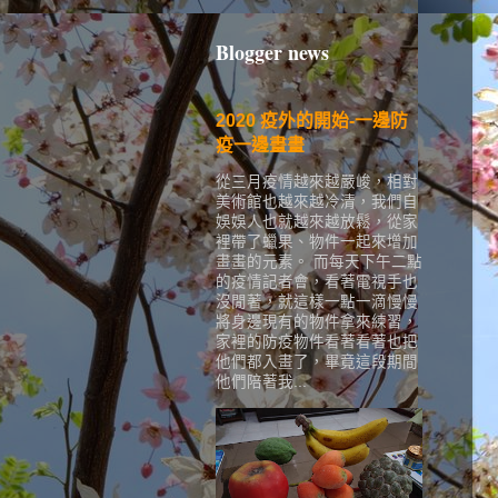
Blogger news
2020 疫外的開始-一邊防
疫一邊畫畫
從三月疫情越來越嚴峻，相對
美術館也越來越冷清，我們自
娛娛人也就越來越放鬆，從家
裡帶了蠟果、物件一起來增加
畫畫的元素。 而每天下午二點
的疫情記者會，看著電視手也
沒閒著，就這樣一點一滴慢慢
將身邊現有的物件拿來練習，
家裡的防疫物件看著看著也把
他們都入畫了，畢竟這段期間
他們陪著我...