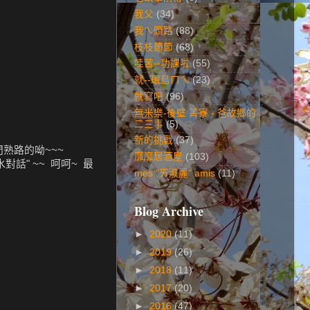
我父
(34)
我ㄟ頭路
(88)
枝枝節節
(68)
哇苦--功課啦
(55)
就--環島ㄇㄟ
(23)
就寫吧
(96)
無米樂-後壁 菁寮 - 爸故鄉的
二三事
(5)
新的挑戰
(37)
門熟路的呦~~~
靡靡居酒屋
(103)
對話" ~~ 呵呵~ 最
mes "ㄞ淑麗" amis
(11)
Blog Archive
►
2020
(11)
►
2019
(26)
►
2018
(11)
►
2017
(20)
►
2016
(47)