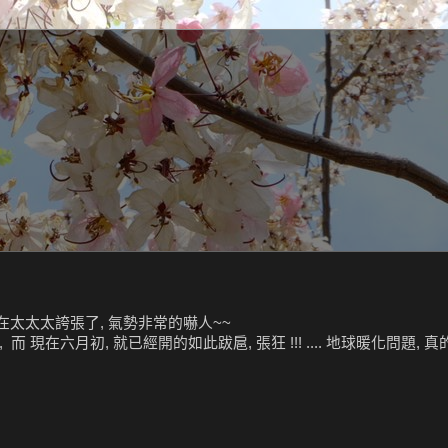
實在太太太誇張了, 氣勢非常的嚇人~~
現在六月初, 就已經開的如此跋扈, 張狂 !!! .... 地球暖化問題, 真的.