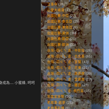
工事中
(28)
心靈大補湯
(41)
出國比賽-中亞
(22)
出國比賽-東北亞
(25)
出國比賽-東南亞
(6)
出國比賽-美洲
(35)
出國比賽-歐亞
(21)
出國比賽-歐洲
(31)
台灣--四ㄍㄟˋ走 - 中彰投
(26)
台灣--四ㄍㄟˋ走 - 北北基
(65)
台灣--四ㄍㄟˋ走 - 宜蘭
(47)
台灣--四ㄍㄟˋ走 - 花東
(21)
台灣--四ㄍㄟˋ走 - 高高屏
(39)
台灣--四ㄍㄟˋ走 - 雲嘉南
(27)
.... 小蜜蜂, 呵呵
台灣--四ㄍㄟˋ走 - 離島
(23)
台灣--四ㄍㄟˋ走- 桃竹苗
(15)
年度家族聚
(20)
老故事-追夢
(25)
老故事前傳
(6)