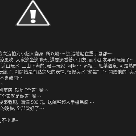
 這次沒拍到小超人變身, 所以囉~~ 這張地點在墾丁夏都~~
有涼風吹, 大家邊坐邊聊天, 還要邊看著小朋友, 而小朋友早就玩瘋了~
山玩水, 上山下海的, 老手玩家, 呵呵~~ 這裡 ....紅葉溫泉, 可是熟
瘋了, 剛開始是有點驚恐的表情, 慢慢與水 "熟識" 了~ 開始他的 "與水
 不肯離開~~
~
店, 就是 "全家" 囉~~
"全家就是你家" 囉~~
後來發現, 購滿 500 元, 送鹹蛋超人手機吊飾~~
的晚餐, 全部款好了~~
的不少呢~