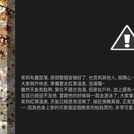
來到布農部落, 房間整個安頓好了, 也見到其他人, 很開心 
大家稍作休息, 準備要去紅葉溫泉, 泡湯囉~
雖然天氣有點熱, 實在不適合泡湯, 但是在戶外, 加上還有一
芸芸已經迫不及待, 要跟他的好姊妹一起去游泳了, 大家東
來到紅葉溫泉, 天氣已經逐漸涼爽了, 接近傍晚黃昏, 正是泡湯
~~ 因為他身上穿的可是我這個敗家的姑姑買的, 非常可愛, 