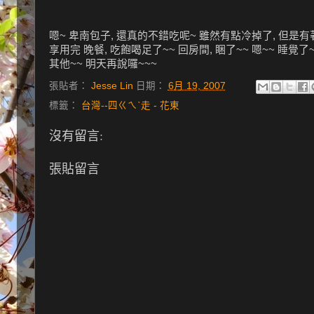
嗯~ 卑南包子, 還真的不錯吃呢~ 雖然有點冷掉了, 但是有
享用完 晚餐, 吃飽喝足了~~ 回房間, 睏了~~ 嗯~~ 睡覺了~
其他~~ 明天再說囉~~~
張貼者：
Jesse Lin
日期：
6月 19, 2007
標籤：
台灣--四ㄍㄟˋ走 - 花東
沒有留言:
張貼留言