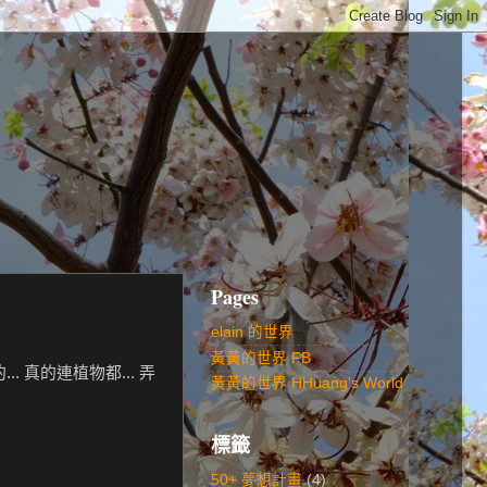
Pages
elain 的世界
黃黃的世界 FB
.. 真的連植物都... 弄
黃黃的世界 HHuang's World
標籤
50+ 夢想計畫
(4)