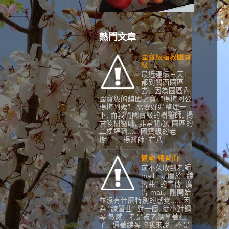
熱門文章
國寶級搶救國寶
級
最近連續三天,
都到關西園區
去, 因為園區內
國寶級的鎮園之寶 "楊梅阿公,
楊梅阿嬷", 需要好好整理一
下, 而我們國寶級的樹醫師, 揚
甘陵樹醫師, 非常關心, 園區的
二棵堪稱.... "國寶級的老
樹"...... 楊醫師, 在八...
憾動 練習曲
前不久收到老師
mail , 是關於 "練
習曲" 的宣傳, 廣
告 mail, 剛開始
並沒有什麼特別的感覺..... 因
為 "練習曲" 對一個, 從小對鋼
琴 敏感, 老是被老媽拿著棍
子, 逼著練琴的我來說, 不是