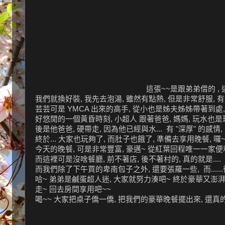
這張~~是跟弟弟借的 ,
我們就換好裝, 我先去泡湯, 雖然有點熱, 但是非常舒服, 
芸芸可是 YMCA 出來的高手, 從小也是姊夫姊姊帶著到處, 遊
好悠閒的一個黃昏時刻, 小超人 跟著爸爸, 媽媽, 玩水也是玩
後是他爸爸, 硬帶走, 因為他已經與水... 有 "深厚" 的感情,
終於... 大家也玩夠了, 而肚子也餓了, 準備去享用晚餐, 囉~
今天的晚餐, 可是非常豐富, 豪邁~ 從紅葉回程唯一一家便利商
而這裡可是沒啥餐廳, 前不著店, 後不著村的, 真的就是.... 
而我們除了下午買的卑南包子之外, 還要張羅一些, 而......
哈~ 弟弟是鹹蛋超人迷, 大家就努力湊吧~ 終於豪華又澎湃
走~ 回去房間享用吧~~
喝~~ 大家把桌子僑一僑, 把我們的豪華晚餐擺出來, 還真