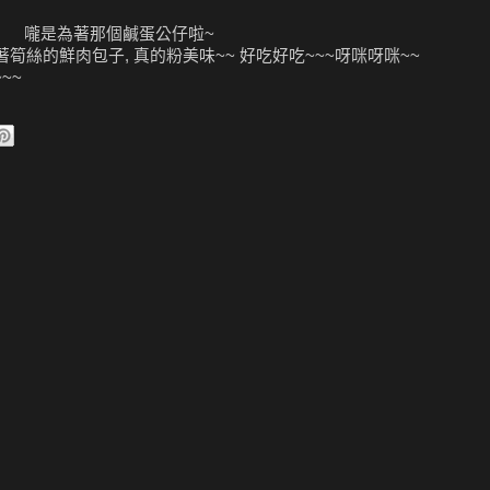
嚨是為著那個鹹蛋公仔啦~
著筍絲的鮮肉包子, 真的粉美味~~ 好吃好吃~~~呀咪呀咪~~
~~