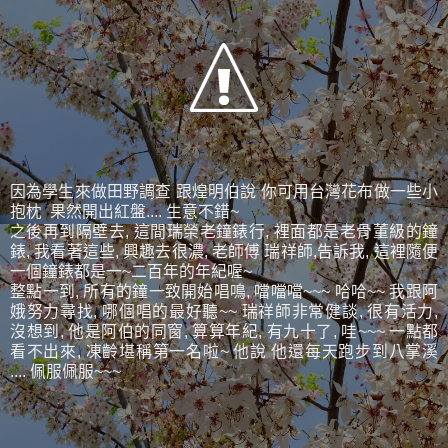
因為學生來做田野調查 跟煌明伯說 你可用台灣花布做一些小
抱枕 果然開出紅盤.... 生意不錯~
之後再到隔壁去, 這間瑞榮老鐘錶行, 裡面都是老骨董級的鐘
錶, 我看著這些, 興趣去很濃, 老師傅 瑞祥師,告訴我, 這裡隨便
一個鐘錶都是一~二百年的年紀喔~
整點一到, 所有的鐘一致開始唱鳴, 噹噹噹~~~ 哈哈~~ 我跟阿
娥努力尋找, 哪個唱的最好聽~~ 瑞祥師非常健談, 很有活力,
沒想到, 他是阿伯的同窗, 算算年紀, 有九十了, 哇~~~ 一點都
看不出來, 凍齡堪稱第一名啦~ 他說 他還每天跑步到八掌溪
.... 佩服佩服~~~