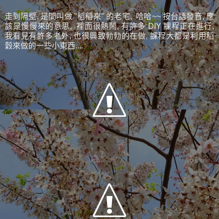
走到隔壁, 是間叫做 "稻稻來" 的老宅, 哈哈~~ 按台語發音, 應
該是慢慢來的意思, 裡面很熱鬧, 有許多 DIY 課程正在進行,
我看見有許多老外, 也很興致勃勃的在做, 課程大都是利用稻
穀來做的一些小東西....