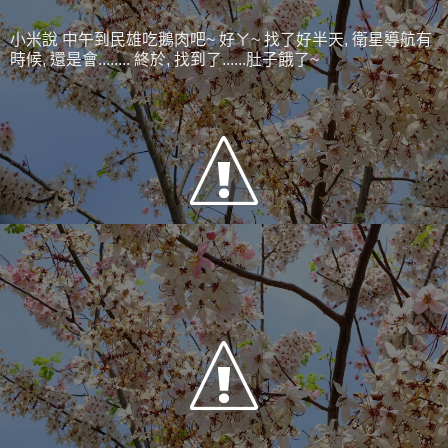
小米說 中午到民雄吃鵝肉吧~ 好ㄚ~ 找了好半天, 衛星導航有
時候, 還是會........ 終於, 找到了......肚子餓了~