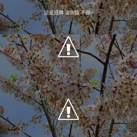
這是招牌 滷肉飯 不錯~