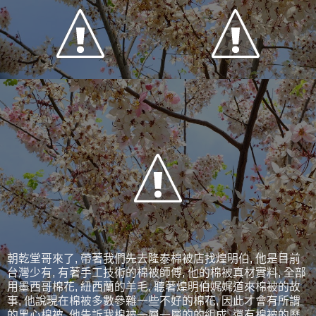
朝乾堂哥來了, 帶著我們先去隆泰棉被店找煌明伯, 他是目前
台灣少有, 有著手工技術的棉被師傅, 他的棉被真材實料, 全部
用墨西哥棉花, 紐西蘭的羊毛, 聽著煌明伯娓娓道來棉被的故
事, 他說現在棉被多數參雜一些不好的棉花, 因此才會有所謂
的黑心棉被, 他告訴我棉被一層一層的的組成, 還有棉被的歷