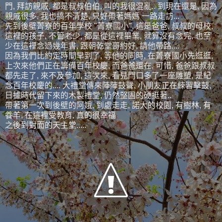
門, 拜訪親戚, 都是叔叔伯伯, 叫的我很混亂.. 到現在還是, 因為
親戚很多, 我也搞不清楚, 只好帶著媽媽 一路走訪...
先到後壁菁寮的百年學校 "菁寮國小", 這是爸爸, 叔叔的母校,
這裡的孩子, 不管老少, 都是從這裡畢業, 就算沒有念完, 也至
少在這裡念過幾年書, 跟朝乾堂哥約好, 請他帶路....
因為我們比約定時間早到了, 等他的同時, 在菁寮國小先逛逛,
上次來他們正在籌備百年校慶, 而爸爸還在, 可惜, 爸爸跟叔叔
都先走了, 來不及參加, 這次來, 看見門口多了一座雕塑, 是紀
念百年校慶的.... 大禮堂傳來陣陣鼓聲, 小朋友正在練習擊鼓,
日據時代留下來的木製禮堂, 仍然堅固的硬挺著..
帶著第一次到後壁的阿娥, 到處走走, 諾大的校園, 有樹林, 有
養羊, 在這裡受教育, 真的很幸福
之後到對面的天主堂.....