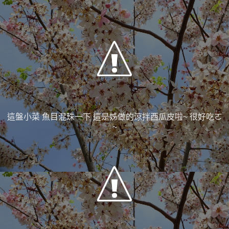
這盤小菜 魚目混珠一下 這是姊做的涼拌西瓜皮啦~ 很好吃ㄛ
~