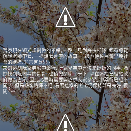
菁寮現在觀光規劃做的不錯, 一路上見到許多梯隊, 都有導覽
解說老師帶著, 一邊說著菁寮的故事, 一邊也傳達台灣早期社
會的結構, 非常有意思~
來到這間阮家老宅中藥行, 阮家兄弟中有位是媽媽的同事, 媽
媽找到阮同事的哥哥, 也稍微閒聊了一下, 現在這裡已經給政
府做為古蹟, 因此必要時需要開放供大家參觀, 中藥行已經不
開了, 但是遊客絡繹不絕, 看著這樣的老宅仍保持算是完好, 很
開心~