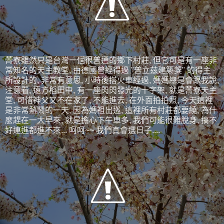
菁寮雖然只是台灣一個很普通的鄉下村莊, 但它可是有一座非
常知名的天主教堂, 由德國曾經得過 "普立茲建築獎" 的得主
所設計的, 非常有意思, 小時後搭火車經過, 媽媽總是會跟我說,
注意看, 遠方稻田中, 有一座閃閃發光的十字架, 就是菁寮天主
堂, 可惜神父又不在家了, 不能進去, 在外面拍拍照, 今天這裡
是非常熱鬧的一天, 因為媽祖出巡, 這裡所有村莊都要繞, 為什
麼趕在一大早來, 就是擔心下午車多, 我們可能很難脫身, 搞不
好連進都進不來... 呵呵~~ 我們真會選日子....