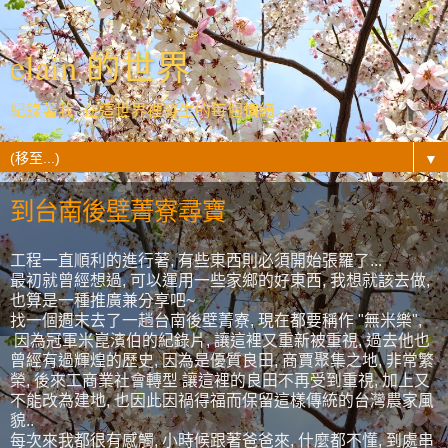
elain 的世界
紀錄著我- 在這世界裡發生的每個情緒...
▼
到台南後壁菁寮尋寶
工程一直順利的進行著, 有些東西則必須開始張羅了...
最初就曾經想過, 可以運用一些家鄉的好東西, 我想就該去做,
也算是一種推廣兼分享吧~
找一個週末去了一趟台南後壁菁寮, 現在都要稱作 "無米樂",
因為冠軍米崑濱伯的紀錄片, 讓這裡又重新被重視, 過去他也
曾經有過輝煌的歷史, 因為是優質良田, 商賈聚集之地, 非常繁
榮, 後來工商業社會轉型 讓這裡的良田不再受到重視, 加上又
不能改為建地, 也因此因禍得福而保留這樣傳統的台灣農家風
貌..
每次來我都很有感觸, 小時候跟著爸爸來, 什麼都不懂, 到處串