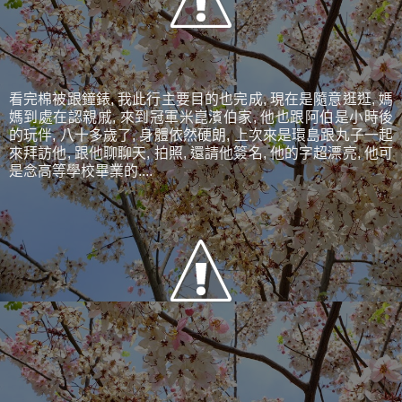
看完棉被跟鐘錶, 我此行主要目的也完成, 現在是隨意逛逛, 媽
媽到處在認親戚, 來到冠軍米崑濱伯家, 他也跟阿伯是小時後
的玩伴, 八十多歲了, 身體依然硬朗, 上次來是環島跟丸子一起
來拜訪他, 跟他聊聊天, 拍照, 還請他簽名, 他的字超漂亮, 他可
是念高等學校畢業的....