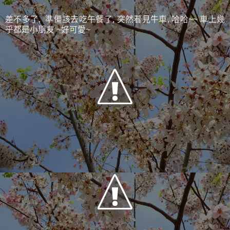
差不多了, 準備該去吃午餐了, 突然看見牛車, 哈哈~~ 車上幾
乎都是小朋友 ~好可愛~