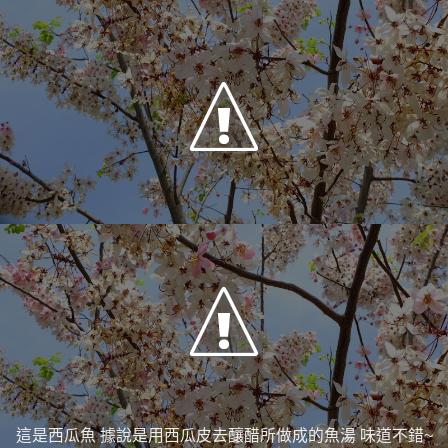
這是西瓜魚 據說是用西瓜皮去釀醋所做成的魚湯 味道不錯~