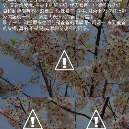
史, 又告訴我說, 棉被上的紅棉線, 代表著每一位師傅的標記,
每位師傅都有不同的標誌, 就像養羊, 養牛, 耳朵上 都會打上哪
家的記號一樣 ..... 這是代表這家的商譽與信用.....
聊了一下, 知道原來煌明伯是爸爸的同學喔~ 呵呵~~ 來到爸爸
的故鄉, 真的 不是親戚, 就是前後輩的同學....