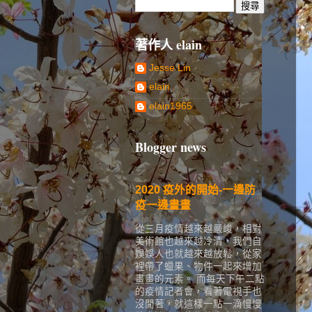
著作人 elain
Jesse Lin
elain
elain1965
Blogger news
2020 疫外的開始-一邊防
疫一邊畫畫
從三月疫情越來越嚴峻，相對
美術館也越來越冷清，我們自
娛娛人也就越來越放鬆，從家
裡帶了蠟果、物件一起來增加
畫畫的元素。 而每天下午二點
的疫情記者會，看著電視手也
沒閒著，就這樣一點一滴慢慢