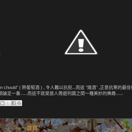
chould" ( 熱葡萄酒 ) , 令人難以抗拒...而這 "燒酒" ,正昰抗寒的最佳伴侶
頭論足一番......而這不就是旅人周遊列國之間一種美妙的樂趣......
首頁