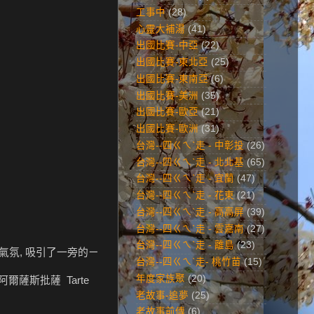
工事中
(28)
心靈大補湯
(41)
出國比賽-中亞
(22)
出國比賽-東北亞
(25)
出國比賽-東南亞
(6)
出國比賽-美洲
(35)
出國比賽-歐亞
(21)
出國比賽-歐洲
(31)
台灣--四ㄍㄟˋ走 - 中彰投
(26)
台灣--四ㄍㄟˋ走 - 北北基
(65)
台灣--四ㄍㄟˋ走 - 宜蘭
(47)
台灣--四ㄍㄟˋ走 - 花東
(21)
台灣--四ㄍㄟˋ走 - 高高屏
(39)
台灣--四ㄍㄟˋ走 - 雲嘉南
(27)
台灣--四ㄍㄟˋ走 - 離島
(23)
氣氛, 吸引了一旁的ㄧ
台灣--四ㄍㄟˋ走- 桃竹苗
(15)
年度家族聚
(20)
了阿爾薩斯批薩 Tarte
老故事-追夢
(25)
老故事前傳
(6)