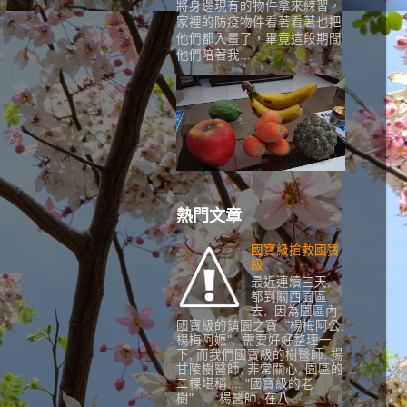
將身邊現有的物件拿來練習，
家裡的防疫物件看著看著也把
他們都入畫了，畢竟這段期間
他們陪著我...
熱門文章
國寶級搶救國寶
級
最近連續三天,
都到關西園區
去, 因為園區內
國寶級的鎮園之寶 "楊梅阿公,
楊梅阿嬷", 需要好好整理一
下, 而我們國寶級的樹醫師, 揚
甘陵樹醫師, 非常關心, 園區的
二棵堪稱.... "國寶級的老
樹"...... 楊醫師, 在八...