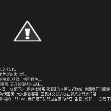
香腸的料理..
 為阿爾薩斯的家常菜..
豬腳, 這裡ㄧ樣不遜色....
白酒燉煮, 更具其獨特的滋味...
餐中酒.一樣都不少..道道地地規規矩矩的享用法式晚餐, 也因我們的歡樂
回應, 大家歡歡喜喜, 國民外交就這樣在餐桌之間進行著. .....
g 最熱鬧的ㄧ間 Bar , 我們喝了這間最自豪的啤酒, 香'醇, 新鮮, .....還點