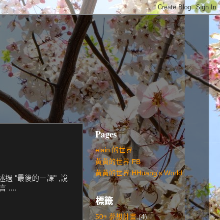
Pages
elain 的世界
黃黃的世界 FB
黃黃的世界 HHuang's World
過 "最後的ㄧ課" ,說
...
標籤
50+ 夢想計畫
(4)