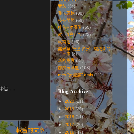
我父
(34)
我ㄟ頭路
(88)
枝枝節節
(68)
哇苦--功課啦
(55)
就--環島ㄇㄟ
(23)
就寫吧
(96)
無米樂-後壁 菁寮 - 爸故鄉的
二三事
(5)
新的挑戰
(37)
靡靡居酒屋
(103)
mes "ㄞ淑麗" amis
(11)
. ....
Blog Archive
►
2020
(11)
►
2019
(26)
►
2018
(11)
►
2017
(20)
較舊的文章
►
2016
(47)