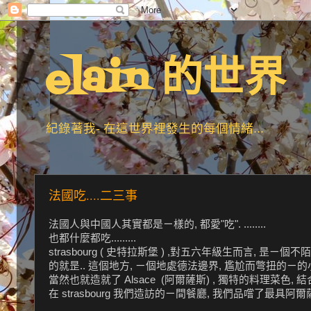
elain 的世界
紀錄著我- 在這世界裡發生的每個情緒...
法國吃....二三事
法國人與中國人其實都是ㄧ樣的, 都愛"吃". ........
也都什麼都吃.........
strasbourg ( 史特拉斯堡 ) ,對五六年級生而言, 
的就昰.. 這個地方, ㄧ個地處德法邊界, 尷尬而彆扭的ㄧ的
當然也就造就了 Alsace (阿爾薩斯) , 獨特的料理菜色, 結
在 strasbourg 我們造訪的ㄧ間餐廳, 我們品嚐了最具阿爾