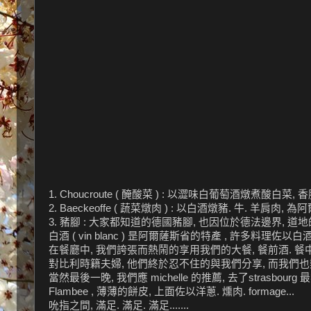
1. Choucroute ( 醃酸菜 ) : 以澀味白葡萄酒燉煮酸白菜, 
2. Baeckeoffe ( 蔬菜燉肉 ) : 以白酒燉豬. 牛. 羊肩肉,
3. 豬腳 : 大家都知道的德國豬腳, 也因位於德法邊界, 道地的
白酒 ( vin blanc ) 昰阿爾薩斯省的特產 , 許多料理佐以
在餐廳中, 我們誇張而熱鬧的享用我們的大餐, 餐前酒. 
對比利時籍夫婦, 他們終於忍不住的與我們分享, 而我們也熱情
當然最後一晚, 我們應 michelle 的推薦, 去了strasbour
Flambee , 薄薄的餅皮, 上面佐以洋蔥. 燻肉. formage...
吮指之間, 滿足. 滿足. 滿足.......