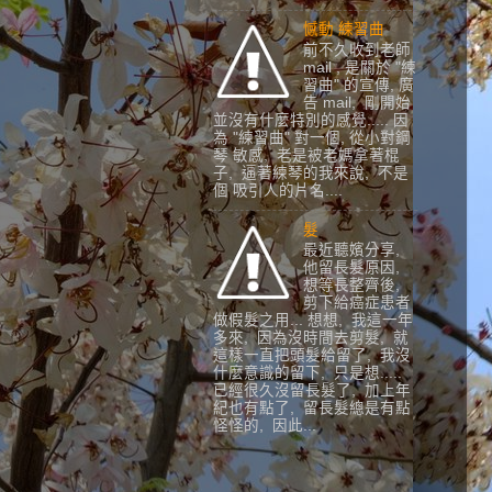
憾動 練習曲
前不久收到老師
mail , 是關於 "練
習曲" 的宣傳, 廣
告 mail, 剛開始
並沒有什麼特別的感覺..... 因
為 "練習曲" 對一個, 從小對鋼
琴 敏感, 老是被老媽拿著棍
子, 逼著練琴的我來說, 不是
個 吸引人的片名....
髮
最近聽嬪分享,
他留長髮原因,
想等長整齊後,
剪下給癌症患者
做假髮之用... 想想, 我這一年
多來, 因為沒時間去剪髮, 就
這樣一直把頭髮給留了, 我沒
什麼意識的留下, 只是想.....
已經很久沒留長髮了, 加上年
紀也有點了, 留長髮總是有點
怪怪的, 因此...