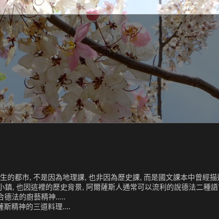
昰ㄧ個不陌生的都市, 不是因為地理課, 也非因為歷史課, 而是國文課本中曾經描述
小鎮, 也因這裡的歷史背景, 阿爾薩斯人通常可以流利的說德法二種語言 .
合德法的廚藝精神.....
薩斯精神的三道料理....