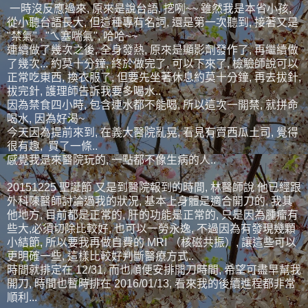
一時沒反應過來, 原來是說台語, 挖咧~~ 雖然我是本省小孩,
從小聽台語長大, 但這種專有名詞, 還是第一次聽到, 接著又是
"禁氣" , "ㄟ塞喘氣", 哈哈~~
連續做了幾次之後, 全身發熱, 原來是顯影劑發作了, 再繼續做
了幾次... 約莫十分鐘, 終於做完了, 可以下來了, 檢驗師說可以
正常吃東西, 換衣服了, 但要先坐著休息約莫十分鐘, 再去拔針,
拔完針, 護理師告訴我要多喝水..
因為禁食四小時, 包含連水都不能喝, 所以這次一開禁, 就拼命
喝水, 因為好渴~
今天因為提前來到, 在義大醫院亂晃, 看見有賣西瓜土司, 覺得
很有趣, 買了一條..
感覺我是來醫院玩的, 一點都不像生病的人..
20151225 聖誕節 又是到醫院報到的時間, 林醫師說 他已經跟
外科陳醫師討論過我的狀況, 基本上身體是適合開刀的, 我其
他地方, 目前都是正常的, 肝的功能是正常的, 只是因為腫瘤有
些大,必須切除比較好, 也可以一勞永逸, 不過因為有發現幾顆
小結節, 所以要我再做自費的 MRI （核磁共振）, 讓這些可以
更明確一些, 這樣比較好判斷醫療方式..
時間就排定在 12/31, 而也順便安排開刀時間, 希望可盡早幫我
開刀, 時間也暫時排在 2016/01/13, 看來我的後續進程都非常
順利...