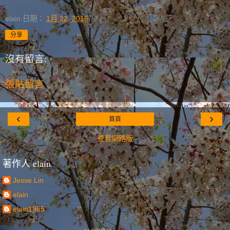
elain
日期：
1月 22, 2016
分享
沒有留言:
張貼留言
‹
›
首頁
查看網路版
著作人 elain
Jesse Lin
elain
elain1965