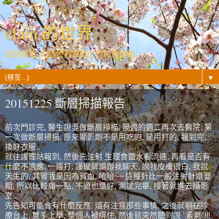
elain 的世界
紀錄著我- 在這世界裡發生的每個情緒...
▼
20151225 斷層掃描報告
前次門診完, 醫生說要做斷層掃描, 隔週的週二再次去醫院, 第
一次做斷層掃描, 原來顯影劑不是用吃的, 是用打的, 報到完,
換好衣服..
就往護理站報到, 然後先注射 生理食鹽水看流速, 再看是否有
什麼不適應, 一邊打, 護理師還跟我聊天, 說我皮膚很白, 我說
天生的, 其實我是因為貧血, 哈哈~~ 這種針比一般注射針還要
粗, 所以比較痛一點, 不過也還好, 測試完畢, 接著就進去攝影
室..
先告知可能會有什麼反應, 還有注意那些事情, 之後就躺在診
療台上, 雙手上舉, 整個人被綁住, 然後就突然聽到說 "素氣"!!!