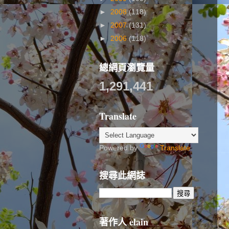
►
2008
(118)
►
2007
(131)
►
2006
(118)
總網頁瀏覽量
1,291,441
Translate
Powered by
Translate
搜尋此網誌
著作人 elain