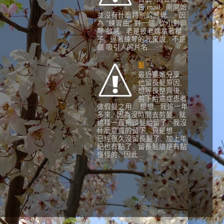
告 mail, 剛開始
並沒有什麼特別的感覺..... 因
為 "練習曲" 對一個, 從小對鋼
琴 敏感, 老是被老媽拿著棍
子, 逼著練琴的我來說, 不是
個 吸引人的片名....
髮
最近聽嬪分享,
他留長髮原因,
想等長整齊後,
剪下給癌症患者
做假髮之用... 想想, 我這一年
多來, 因為沒時間去剪髮, 就
這樣一直把頭髮給留了, 我沒
什麼意識的留下, 只是想.....
已經很久沒留長髮了, 加上年
紀也有點了, 留長髮總是有點
怪怪的, 因此...