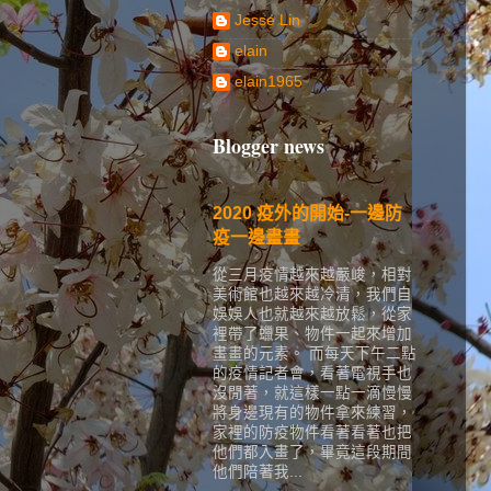
Jesse Lin
elain
elain1965
Blogger news
2020 疫外的開始-一邊防
疫一邊畫畫
從三月疫情越來越嚴峻，相對
美術館也越來越冷清，我們自
娛娛人也就越來越放鬆，從家
裡帶了蠟果、物件一起來增加
畫畫的元素。 而每天下午二點
的疫情記者會，看著電視手也
沒閒著，就這樣一點一滴慢慢
將身邊現有的物件拿來練習，
家裡的防疫物件看著看著也把
他們都入畫了，畢竟這段期間
他們陪著我...