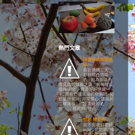
熱門文章
國寶級搶救國寶
級
最近連續三天,
都到關西園區
去, 因為園區內
國寶級的鎮園之寶 "楊梅阿公,
楊梅阿嬷", 需要好好整理一
下, 而我們國寶級的樹醫師, 揚
甘陵樹醫師, 非常關心, 園區的
二棵堪稱.... "國寶級的老
樹"...... 楊醫師, 在八...
憾動 練習曲
前不久收到老師
mail , 是關於 "練
習曲" 的宣傳, 廣