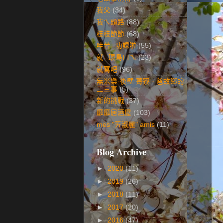
我父
(34)
我ㄟ頭路
(88)
枝枝節節
(68)
哇苦--功課啦
(55)
就--環島ㄇㄟ
(23)
就寫吧
(96)
無米樂-後壁 菁寮 - 爸故鄉的
二三事
(5)
新的挑戰
(37)
靡靡居酒屋
(103)
mes "ㄞ淑麗" amis
(11)
Blog Archive
►
2020
(11)
►
2019
(26)
►
2018
(11)
►
2017
(20)
►
2016
(47)