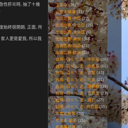
 急性肝炎時, 抽了十幾
工事中
(28)
.
心靈大補湯
(41)
出國比賽-中亞
(22)
出國比賽-東北亞
(25)
始終很開朗, 正面, 所
出國比賽-東南亞
(6)
 家人更是愛我, 所以我
出國比賽-美洲
(35)
出國比賽-歐亞
(21)
出國比賽-歐洲
(31)
台灣--四ㄍㄟˋ走 - 中彰投
(26)
台灣--四ㄍㄟˋ走 - 北北基
(65)
台灣--四ㄍㄟˋ走 - 宜蘭
(47)
台灣--四ㄍㄟˋ走 - 花東
(21)
台灣--四ㄍㄟˋ走 - 高高屏
(39)
台灣--四ㄍㄟˋ走 - 雲嘉南
(27)
台灣--四ㄍㄟˋ走 - 離島
(23)
台灣--四ㄍㄟˋ走- 桃竹苗
(15)
年度家族聚
(20)
老故事-追夢
(25)
老故事前傳
(6)