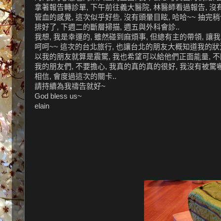
拿著報告轉診單, 下午前往義大醫院, 林醫師看過報告, 沒有
管血的感覺, 這次似乎好些, 沒有頭暈目眩, 哈哈~~ 抽完
排好了, 下週二的斷層掃描, 週五與外科會診..
我想, 我是幸運的, 雖然碰到麻煩事, 但總有主的帶領, 讓
呵呵~~ 這次的台北旅行, 也讓台北的朋友大概知道我的狀況
以我的朋友就算是震驚, 我也希望可以給他們正面能量, 不
我的朋友們, 不要擔心, 我真的真的真的很好, 我沒有被驚嚇
相信, 會度過這次的關卡..
請持續為我禱告就好~
God bless us~
elain