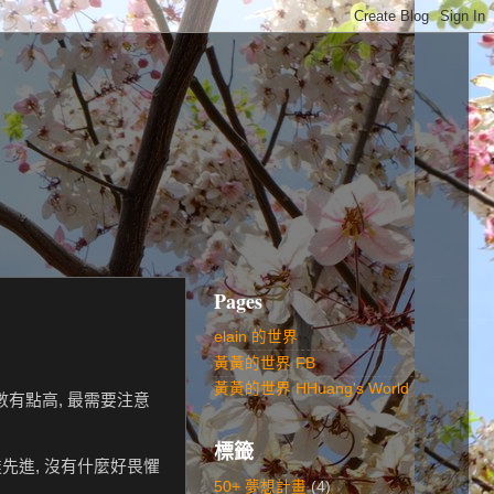
Pages
elain 的世界
黃黃的世界 FB
黃黃的世界 HHuang's World
數有點高, 最需要注意
標籤
達先進, 沒有什麼好畏懼
50+ 夢想計畫
(4)