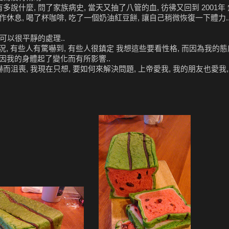
多說什麼, 問了家族病史, 當天又抽了八管的血, 彷彿又回到 2001年
稍作休息, 喝了杯咖啡, 吃了一個奶油紅豆餅, 讓自己稍微恢復一下體力.
我可以很平靜的處理..
, 有些人有驚嚇到, 有些人很鎮定 我想這些要看性格, 而因為我的態度
因我的身體起了變化而有所影響..
而沮喪, 我現在只想, 要如何來解決問題, 上帝愛我, 我的朋友也愛我,