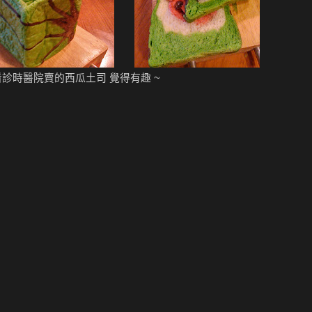
看診時醫院賣的西瓜土司 覺得有趣 ~