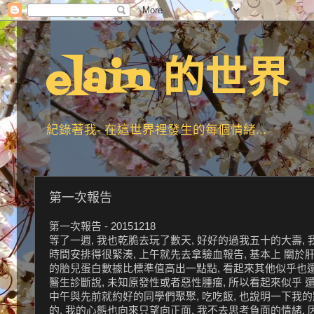
elain 的世界
紀錄著我- 在這世界裡發生的每個情緒...
第一次報告
第一次報告 - 20151218
等了一週, 我也乾脆去玩了數天, 好好的過我五十的大壽, 我
時間安排得很緊湊, 上午就先去拿驗血報告, 基本上 關於肝的
的胎兒蛋白數據比標準值高出一點點, 看起來其他似乎也還
醫生診斷說, 未知原發性或者惡性腫瘤, 所以看起來似乎 還算 
中午與先前就約好的同學們聚聚, 吃吃飯, 也說明一下我的狀
的, 我的心態也向來只望向正面, 我不去思考負面的情緒, 