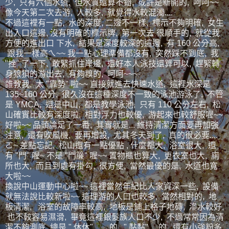
少, 只有六個水道, 但水質還算不錯, 或許是新開的, 呵呵~~
像今天第二次去游, 人較多, 就覺得水較混濁....
不過這裡有一點, 水的深度, 二邊不一樣, 標示不夠明確, 女生
出入口這邊, 沒有明確的標示牌, 第一次去 很順手的, 就從我
方便的進出口 下水, 結果是深度較深的這邊, 有 160 公分高,
跟我一樣高ㄟ~~ 我一點心理準備都沒有, 突然踩不到底, 我
"挫" 了一下, 敢緊抓住岸邊, 還好本人泳技還算可以, 趕緊轉
身狼狽的游出去, 有夠糗的, 呵呵~~~
誰教我, 太 "靠勢" 啦~~ 直接就進去快速水道, 這裡水深是
135~160 公分, 很久沒在這種深度不一致的泳池游泳了, 不管
是 YMCA, 還是中山, 都是教學泳池, 只有 110 公分左右, 松
山確實比較有深度啦, 相對浮力也較優, 游起來也較舒服喔~~
好啦~~ 品頭論足了一番, 其實就是... 維持清潔方面要再加強
注意, 還有吹風機, 要再增設, 尤其冬天到了, 真的很必要....
ㄛ~ 差點忘記, 松山還有一點優點 , 什麼都大, 浴室很大, 還
有 "門" 喔~ 不是 "門簾" 喔~~ 置物櫃也算大, 更衣室也大, 廁
所也大, 而且到處有掛勾, 很方便, 當然最優的是, 水道也寬
大啦~~
換說中山運動中心啦~~ 這裡當然年紀比人家資深一些, 設備
就無法說比較新啦~~ 這理游的人口也較多, 當然相對的, 地
板清潔, 浴室的故障率較高, 地板是鋪上格子地磚, 滲水較好,
也不較容易濕滑, 畢竟這裡銀髮族人口不少, 不過常常因為清
潔不夠測底, 總是 " 休休" .......的, " 黏黏".....的, 還有小強粉多,