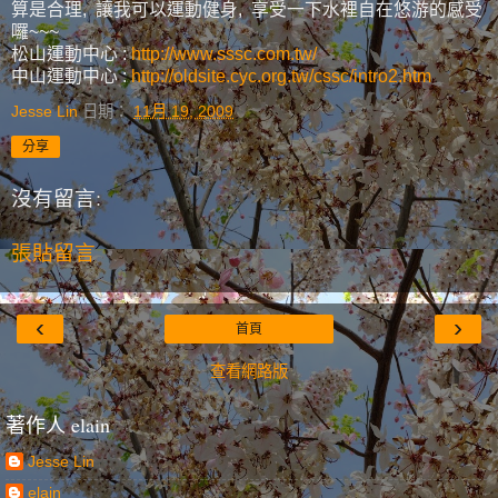
算是合理, 讓我可以運動健身, 享受一下水裡自在悠游的感受
囉~~~
松山運動中心 :
http://www.sssc.com.tw/
中山運動中心 :
http://oldsite.cyc.org.tw/cssc/intro2.htm
Jesse Lin
日期：
11月 19, 2009
分享
沒有留言:
張貼留言
‹
›
首頁
查看網路版
著作人 elain
Jesse Lin
elain