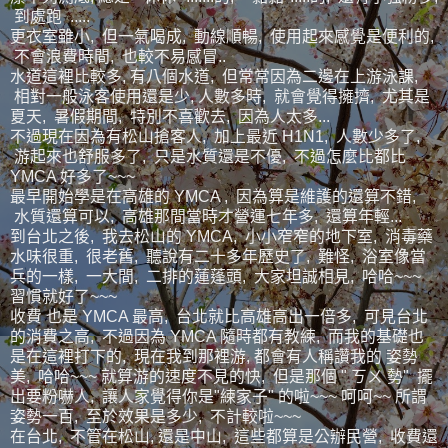
到處跑 .....
更衣室雖小, 但一氣喝成, 動線順暢, 使用起來感覺是便利的,
不會浪費時間, 也較不易感冒..
水道這裡比較多, 有八個水道, 但常常因為二邊在上游泳課,
相對一般泳客使用還是少, 人數多時, 就會覺得擁擠, 尤其是
夏天, 暑假期間, 特別不喜歡去, 因為人太多...
不過現在因為有松山搶客人, 加上最近 H1N1, 人數少多了,
游起來也舒服多了, 只是水質還是不優, 不過怎麼比都比
YMCA 好多了~~~
最早開始學是在高雄的 YMCA , 因為算是維護的還算不錯,
水質還算可以, 高雄那間當時才營運七年多, 還算年輕...
到台北之後, 我去松山的 YMCA, 小小窄窄的地下室, 消毒藥
水味很重, 很老舊, 聽說有二十多年歷史了, 難怪, 浴室像當
兵的一樣, 一大間, 二排的蓮蓬頭, 大家坦誠相見, 哈哈~~~
習慣就好了~~~
收費 也是 YMCA 最高, 台北就比高雄高出一倍多, 可見台北
的消費之高, 不過因為 YMCA 隨時都有教練, 而我的基礎也
是在這裡打下的, 現在我到那裡游, 都會有人稱讚我的 姿勢
美, 哈哈~~~ 就算游的速度不見的快, 但是那個 " ㄎㄨ 勢" 擺
出要粉嚇人, 讓人家覺得你是"練家子" 的啦~~~ 呵呵~~ 所謂
姿勢一百, 至於效果是多少, 不計較啦~~~
在台北, 不管在松山, 還是中山, 這些都算是公辦民營, 收費還