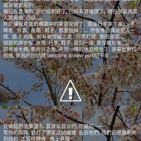
還是蠻管用的 .....
機位在香港時, 就已經劃好了, 已經有登機證了, 現在就是再度
入關安檢, 而這......
終於讓我見識到傳聞中的美國安檢了, 隨身行李拿下來..... 不
稀奇, 外套, 皮帶, 鞋子, 都要脫掉 ...... 然後像個嫌疑犯人一
樣, 過 X 光機, 稍有被懷疑之處, 行李打開, 翻個徹底.....
狼狽的將衣服, 皮帶, 行李, 鞋子, 提到一邊, 再穿戴起來......
跟老爸老媽, 都弄好之後, 來到一邊的休息椅坐下, 我拿出數位
相機, 狠狠的回頭將 welcome to new york拍下來 .....
我總是相信美國人, 其實是善良的, 可親的 ~~~
等待的同時, 我打了通電話給嬸嬸, 告訴他們, 我們已經順利來
到紐約, 正等待轉機, 晚上見囉~