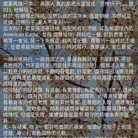
還要再填一次 .... 美國人 真的都把大家當成 " 恐怖份子" .... 被
911 給嚇壞了~
終於, 在辦理出境時, 沒想到我的礦泉水, 還要倒掉, 不然就是
丟掉, 恐怖份子, 害人不淺 阿~~~
這次飛行, 都是搭國泰班機, 搭配短程的港龍, 以及美國境內的
American Eagle, 首段 還算愉快, 輕鬆吃ㄧ餐, 就到香港了,
稍等一會兒, 晃一下免稅店, 就再度上機, 艱難的一段終於上場
了, 從香港直飛紐約, 約 16 小時的飛行, 真是讓人"坐立難安"
......
一趟長途飛行, 一趟跨國之旅, 最讓我難熬的, 不是飲食, 不是
長途飛行, 也不是時差, 而是我撘再遠的飛行, 都無法入眠, 所
以我充分利用時間, 不斷的看電影, 打電動, 還可以因為無法睡
覺, 將時差也順便搞亂, 到達目的地時, 也可以順理成章的完
成時差的調整......
飛往紐約的這段路, 有喜劇, 有驚悚劇, 有勵志片, 包含了 國片,
日片, 韓片, 還有西洋片, 航空公司設想周到, 內容非常豐富 .....
看著身邊的老爸老媽, 還有其他乘客, 正香甜的入睡 , 我逐漸紅
著的眼睛, 開始痠麻, 胡亂的調整身軀姿勢, 企圖矇過理性, 騙
過神經, 但還是失敗, 繼續當我最盡忠 職守的飛機乘客守護
員.....
黑~ 有蘋果, 吃了一顆好吃香甜的蘋果, 繼續研究我手上的遙
控器, 專心打電動與時間抗戰 .....