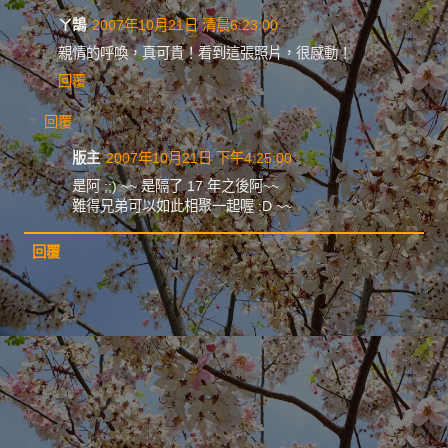
ㄚ鵠
2007年10月21日 清晨6:23:00
親情的呼喚，真可貴！看到這張照片，很感動！
回覆
回覆
版主
2007年10月21日 下午4:25:00
是阿 ;;) ~~ 是隔了 17 年之後阿~~
難得兄弟可以如此相聚一起喔 :D ~~
回覆