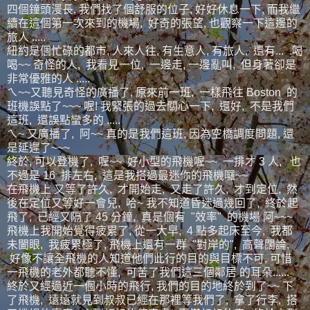
四個鐘頭漫長, 我們找了個舒服的位子, 好好休息一下, 而我繼
續在這個第一次來到的機場, 好奇的張望, 也觀察一下這邊的
旅人 .....
紐約是個忙碌的都市, 人來人往, 有生意人, 有旅人, 還有... .喝
喝~~ 奇怪的人, 我看見一位, 一邊走, 一邊亂叫, 但身著卻是
非常優雅的人 .....
ㄟ~~又聽見奇怪的廣播了, 原來前一班, 一樣飛往 Boston 的
班機誤點了~~~ 喔! 我緊張的過去關心一下, 還好, 不是我們
這班, 還誤點蠻多的 .....
ㄟ~ 又廣播了, 阿~~ 真的是我們這班, 因為空橋調度問題, 還
是延遲了~~~
終於, 可以登機了, 喔~~ 好小型的飛機喔~~ 一排才 3 人, 也
不過是 16 排左右, 這是我搭過最迷你的飛機囉~~
在飛機上 又等了許久, 才開始走, 又走了許久, 才到定位, 然
後在定位又等好一會兒, 哈~ 我不知道昏迷過幾回了, 終於起
飛了, 已經又隔了 45 分鐘, 真是個有 "效率" 的機場 阿~~~
飛機上我開始覺得疲累了, 從一大早, 4 點多起床至今, 我都
未闔眼, 我疲累極了, 飛機上還有一群 "對岸的", 高聲闊論,
好像不讓全飛機的人知道他們此行的目的與目標不可, 可惜
一飛機的老外都聽不懂, 可苦了我們這三個鄰居 的耳朵......
終於又經過近一個小時的飛行, 我們的目的地終於到了~~ 下
了飛機, 遠遠就見到叔叔已經在那裡等我們了, 拿了行李, 搭