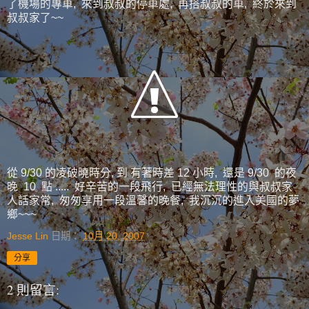
了機場的專車, 來到叔叔的停車處, 再搭叔叔的車, 終於來到
叔叔家了~~
從 9/30 的凌破曉時分, 到 有著時差 12 小時, 還是 9/30 的夜
晚 10 點 ..... 好辛苦的一段飛行, 已經無法理性的與叔叔家
人話家常, 匆匆享用一段溫馨的晚餐, 我沉沉的進入美國的夢
鄉~~~
Jesse Lin
日期：
10月 20, 2007
分享
2 則留言: