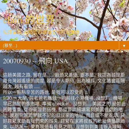
elain 的世界
紀錄著我- 在這世界裡發生的每個情緒...
▼
20070930 -- 飛向 USA
這趟美國之路, 實在是...... 麻煩又遙遠, 要不是.. 我認為越是距
離台灣越遙遠的國度, 越是令人期待, 因為種族, 文化將會區隔
越大, 越有看頭 .....
所以一點點辛苦的路途, 是我可以忍受的 ...
9/30 一大早, 與老爸老媽就一同前往小港機場, 沒想到.. 機場
早已熱鬧的像市場, 準備 check in, 沒想到.... 美國之門 是如此
困難重重, 從辦簽證到搭機, 都還要詳細填寫到美國住處的地
址, 我辦完簽證早就不記的叔叔家的地址, 而且還不能亂填, 只
好趕緊求助載我們來的姊夫, 趕緊在家將叔叔的地址傳簡訊過
來, 以防萬一, 果真我是有先見之明, 沒想到到美國辦入境時,