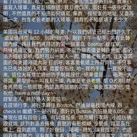
看了四部電影, 吃了二餐, 終於... 美國領土即將到來, 我專心
填寫入境單, 真是巨細靡遺, 我目瞪口呆, 還好有一張中文說
明 , 不然還真的不知道如何填寫, 果真... 叔叔家的地址, 又要再
填一次, 包含老爸老媽的入境單, 我真的不知道填了多少次
......
美國與台灣有 12 小時的時差, 所以我們儘管已經出門許久了,
還是維持在 9/30 , 到達紐約時, 剛好下午一點多, 將在此轉
國內線, 轉往我們將拜訪的第一個家庭 Boston 叔叔家....
飛機抵達之後, 我們努力前進, 不管你是否還要轉往他處, 都必
須先經過安檢, 還好可以一家人一起, 帶著老爸老媽, 我笑容滿
面的與美國海關大哥 打招呼, 客客氣氣遞上所有資料, 不只事
先已先填好的入境單, 還要按指紋, 哈~ 我的手指, 一直按不出
來, 這位大哥連忙將他的手幫我按住, 絕果還是...... 喝喝~ 大
哥說, 算啦!!!~~~ 叫我到一邊, 再來是老爸老媽, 都 O.K.啦! 然
後再問我ㄧ些問題, 我認真而誠懇的回答....最後還謝謝他, 並
祝他 have a nice day ~~
趕緊走人, 終於進入美國啦 !!!
去提領行李, 將行李轉往 Boston, 然後就是找國內線, 辦
check in 繼續下一趟行程, 還好到 Boston 的班機是 6:05 , 距
離現在還有四個小時, 可以慢慢來, 剛剛轉行李時 , 小姐彷彿
跟我說, 該到對面去搭機, 我聽的有點模糊, 沒關係, 路是長在
嘴上, 我到處問, 問了好幾個 , 喝喝~ 終於, 讓我找到了, 也證
明我先前聽的, 沒有差別太多, 喝喝～我這三腳貓英文, 沒想到