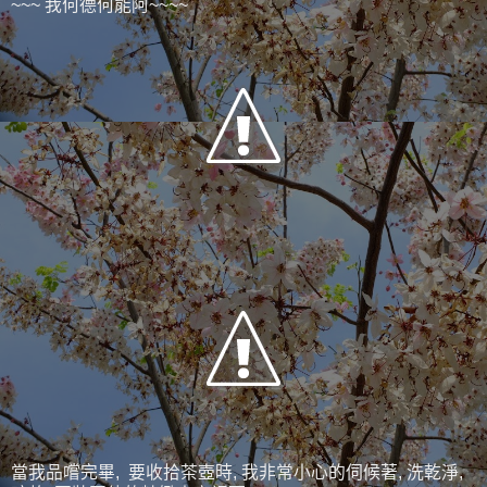
~~~ 我何德何能阿~~~~
當我品嚐完畢, 要收拾茶壺時, 我非常小心的伺候著, 洗乾淨,