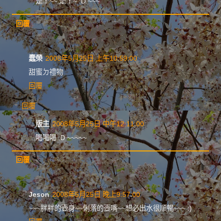
是ㄚ~~ 是ㄚ~ :D ~~~
回覆
蠢榮
2008年5月25日 上午10:59:00
甜蜜ㄉ禮物
回覆
回覆
版主
2008年5月25日 中午12:11:00
喝喝喝 :D ~~~~~
回覆
Jeson
2008年5月25日 晚上9:57:00
~~~胖胖的壺身~~俐落的壺嘴~~想必出水很順暢~~~ :)