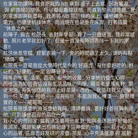
在家寫功課時, 我會把我的 NB 拿到 桌子上去寫, 因為電源,
與 網路線的關係, 所以都是離線狀態, 而直到警示燈亮起, 我
的電源即將耗盡時, 我再將 NB 挪回我的床上, 讓他補充一下
電力, 也順便稍作休息, 而我現在也是坐在床邊, 打著這篇
"休息之作"......
前陣子, 麻吉 松院長, 去對岸學習, 買了一只壺送我, 我非常感
動, 照片老早就拍好了, 但是一直沒有時間表達一下我的謝
意!!
趁這休息空檔, 趕緊表達一下, 免的時間過了太久, 變的有點
"矯情" 囉~~
松院長一直是我從大學時代至今的 好麻吉, 有什麼好吃的, 好
玩的, 好康的, 一定 即時分享~~~
時常到他家 品茶, 品酒, 看他的收藏, 分享他的養生心得~~
而他因為知道我這沒有生活品味的同學, 喝茶老是馬克杯, 隨
便泡泡, 有失他送給我的上好茶葉~ 西西~~ 就這樣我又拐騙
到一只 茶壺~~ 哈哈~~~ 沒有啦!!! 不能說我心機重 ~~ 這是確
實的ㄚ~~~ 喝喝喝~~~~
松院長很慎重的將茶壺給我時, 譐譐教誨, 要好好善待與利用
他, 可別讓他孤寂的窩在一角~~~
我小心的帶回家, 當我決定要用他來泡, 松院長送我的 好喝的
普洱茶, 我趕緊拿出相機記錄下這神聖的一刻 ~~~ 我小心 細
心的品嘗, 這麻吉好友送的茶壺, 茶葉, 心中充滿感激 與 感動