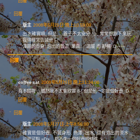
回覆
回覆
版主
2008年5月25日 晚上10:59:00
出水確實順, 但是... 蓋子不太安分 /:) , 常常想跑下來玩,
我得經常告誡他 [-( ......
渾圓的壺身, 泡出的普洱, 果真... 溫暖 而 舒暢 :D ~~~
回覆
coffee cat
2008年5月26日 晚上11:34:00
真不錯喔 ;) 雖然我不太會欣賞 8-| 但是他一定是個好壺 :D
回覆
回覆
版主
2008年5月27日 上午8:56:00
確實是個好壺, 不管身形, 色澤, 出水, 還有泡出的茶水...
可圈可點 =D> , 都不失一個好壺的條件 :x ...