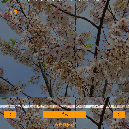
回覆
‹
›
首頁
查看網路版