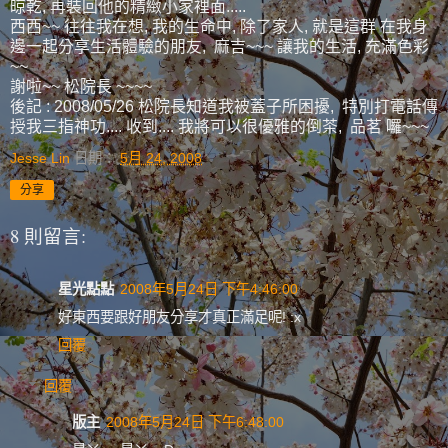
晾乾, 再裝回他的精緻小家裡面.....
西西~~ 往往我在想, 我的生命中, 除了家人, 就是這群 在我身
邊一起分享生活體驗的朋友, 麻吉~~~ 讓我的生活, 充滿色彩
~~
謝啦~~ 松院長 ~~~~
後記 : 2008/05/26 松院長知道我被蓋子所困擾, 特別打電話傳
授我三指神功.... 收到.... 我將可以很優雅的倒茶, 品茗 囉~~~
Jesse Lin
日期：
5月 24, 2008
分享
8 則留言:
星光點點
2008年5月24日 下午4:46:00
好東西要跟好朋友分享才真正滿足呢! :x
回覆
回覆
版主
2008年5月24日 下午6:48:00