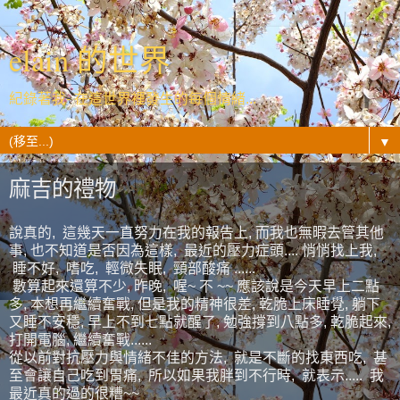
elain 的世界
紀錄著我- 在這世界裡發生的每個情緒...
▼
麻吉的禮物
說真的, 這幾天一直努力在我的報告上, 而我也無暇去管其他
事, 也不知道是否因為這樣, 最近的壓力症頭.... 悄悄找上我,
睡不好, 嗜吃, 輕微失眠, 頸部酸痛 ......
數算起來還算不少, 昨晚, 喔~ 不 ~~ 應該說是今天早上二點
多, 本想再繼續奮戰, 但是我的精神很差, 乾脆上床睡覺, 躺下
又睡不安穩, 早上不到七點就醒了, 勉強撐到八點多, 乾脆起來,
打開電腦, 繼續奮戰......
從以前對抗壓力與情緒不佳的方法, 就是不斷的找東西吃, 甚
至會讓自己吃到胃痛, 所以如果我胖到不行時, 就表示..... 我
最近真的過的很糟~~