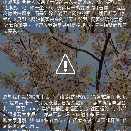
小邱老師帶著大家選了一間頗富人氣的麵店, 招牌應該就是
"老板娘" 吧!! 你一坐下來, 彷彿有千萬雙眼睛盯著你, 不是因
為你做啥壞事, 而是到除充滿著老闆娘的照片, 觸目所及, 你
都可以見到老闆娘梳著高高的半屏山髮型, 擺著妖嬌的姿態,
對著你微笑~~ 坐定位我轉身見到樓梯, 哇~~ 連階梯背面都無
法倖免~~
終於我們點的晚餐上桌了, 有招牌的乾麵, 粽合各式魚丸湯, 嗯
~~ 還算美味~~ 享用完晚餐, 已經八點多了, 該準備搭車回台
北了, 跟著 sandy 準備搭基隆客運回台北, 往回程路口, 小邱
老師推薦大家品嘗 "烤臭豆腐" 嗯~~ 味道不錯喔~~
跟大家道別, 與 sandy 在九點左右搭著最後一班基隆客運, 回
到俗世.. 台北市....