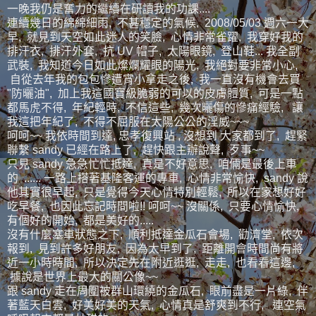
一晚我仍是奮力的繼續在研讀我的功課....
連續幾日的綿綿細雨, 不甚穩定的氣候, 2008/05/03 週六一大
早, 就見到天空如此迷人的笑臉, 心情非常雀躍, 我穿好我的
排汗衣, 排汗外套, 抗 UV 帽子, 太陽眼鏡, 登山鞋... 我全副
武裝, 我知道今日如此燦爛耀眼的陽光, 我絕對要非常小心,
自從去年我的包包慘遭宵小拿走之後, 我一直沒有機會去買
"防曬油", 加上我這國寶級脆弱的可以的皮膚體質, 可是一點
都馬虎不得, 年紀輕時, 不信這些, 幾次曬傷的慘痛經驗, 讓
我這把年紀了, 不得不屈服在太陽公公的淫威~~~
呵呵~~ 我依時間到達, 忠孝復興站 , 沒想到 大家都到了, 趕緊
聯繫 sandy 已經在路上了, 趕快跟主辦說聲, 歹事~~
只見 sandy 急急忙忙抵達, 真是不好意思, 咱倆是最後上車
的 ...... 一路上搭著基隆客運的專車, 心情非常愉快, sandy 說
他其實很早起, 只是覺得今天心情特別輕鬆, 所以在家想好好
吃早餐, 也因此忘記時間啦!! 呵呵~~ 沒關係, 只要心情愉快,
有個好的開始, 都是美好的.....
沒有什麼塞車狀態之下, 順利抵達金瓜石會場, 勸濟堂, 依次
報到, 見到許多好朋友, 因為太早到了, 距離開會時間尚有將
近一小時時間, 所以決定先在附近逛逛, 走走, 也看看這邊,
據說是世界上最大的關公像~~
跟 sandy 走在周圍被群山環繞的金瓜石, 眼前盡是一片綠, 伴
著藍天白雲, 好美好美的天氣, 心情真是舒爽到不行, 連空氣