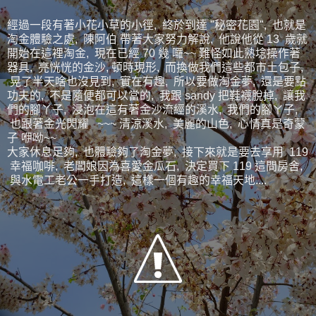
經過一段有著小花小草的小徑, 終於到達 "秘密花園", 也就是
淘金體驗之處, 陳阿伯 帶著大家努力解說, 他說他從 13 歲就
開始在這裡淘金, 現在已經 70 幾 囉~~ 難怪如此熟埝操作著
器具, 亮恍恍的金沙, 頓時現形, 而換做我們這些都市土包子,
晃了半天啥也沒見到, 實在有趣, 所以要做淘金夢, 還是要點
功夫的, 不是隨便都可以當的, 我跟 sandy 把鞋襪脫掉, 讓我
們的腳丫子, 浸泡在這有著金沙流經的溪水, 我們的腳ㄚ子,
也跟著金光閃耀 ~~~ 清涼溪水, 美麗的山色, 心情真是奇蒙
子 咿呦~~
大家休息足夠, 也體驗夠了淘金夢, 接下來就是要去享用 119
幸福咖啡, 老闆娘因為喜愛金瓜石, 決定買下 119 這間房舍,
與水電工老公一手打造, 這樣一個有趣的幸福天地....