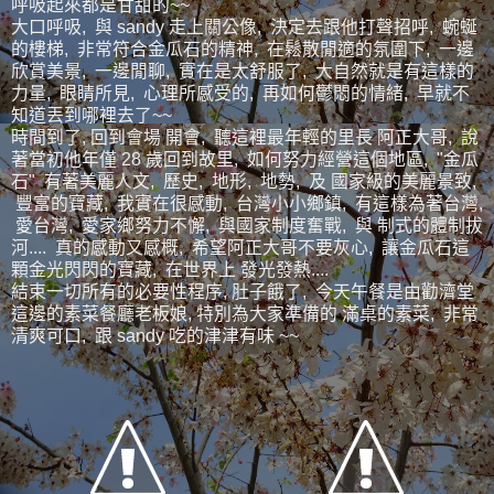
呼吸起來都是甘甜的~~
大口呼吸, 與 sandy 走上關公像, 決定去跟他打聲招呼, 蜿蜒
的樓梯, 非常符合金瓜石的精神, 在鬆散閒適的氛圍下, 一邊
欣賞美景, 一邊閒聊, 實在是太舒服了, 大自然就是有這樣的
力量, 眼睛所見, 心理所感受的, 再如何鬱悶的情緒, 早就不
知道丟到哪裡去了~~
時間到了, 回到會場 開會, 聽這裡最年輕的里長 阿正大哥, 說
著當初他年僅 28 歲回到故里, 如何努力經營這個地區, "金瓜
石" 有著美麗人文, 歷史, 地形, 地勢, 及 國家級的美麗景致,
豐富的寶藏, 我實在很感動, 台灣小小鄉鎮, 有這樣為著台灣,
愛台灣, 愛家鄉努力不懈, 與國家制度奮戰, 與 制式的體制拔
河.... 真的感動又感概, 希望阿正大哥不要灰心, 讓金瓜石這
顆金光閃閃的寶藏, 在世界上 發光發熱....
結束一切所有的必要性程序, 肚子餓了, 今天午餐是由勸濟堂
這邊的素菜餐廳老板娘, 特別為大家準備的 滿桌的素菜, 非常
清爽可口, 跟 sandy 吃的津津有味 ~~