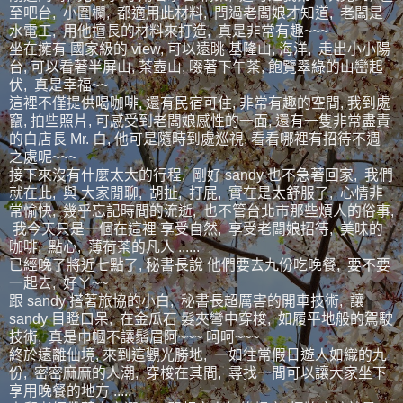
至吧台, 小圍欄, 都適用此材料, 問過老闆娘才知道, 老闆是
水電工, 用他擅長的材料來打造, 真是非常有趣~~~
坐在擁有 國家級的 view, 可以遠眺 基隆山, 海洋, 走出小小陽
台, 可以看著半屏山, 茶壺山, 啜著下午茶, 飽覽翠綠的山巒起
伏, 真是幸福~~
這裡不僅提供喝咖啡, 還有民宿可住, 非常有趣的空間, 我到處
竄, 拍些照片, 可感受到老闆娘感性的一面, 還有一隻非常盡責
的白店長 Mr. 白, 他可是隨時到處巡視, 看看哪裡有招待不週
之處呢~~~
接下來沒有什麼太大的行程, 剛好 sandy 也不急著回家, 我們
就在此, 與 大家閒聊, 胡扯, 打屁, 實在是太舒服了, 心情非
常愉快, 幾乎忘記時間的流逝, 也不管台北市那些煩人的俗事,
我今天只是一個在這裡 享受自然, 享受老闆娘招待, 美味的
咖啡, 點心, 薄荷茶的凡人 ......
已經晚了將近七點了, 秘書長說 他們要去九份吃晚餐, 要不要
一起去, 好ㄚ~~
跟 sandy 搭著旅協的小白, 秘書長超厲害的開車技術, 讓
sandy 目瞪口呆, 在金瓜石 髮夾彎中穿梭, 如履平地般的駕駛
技術, 真是巾幗不讓鬚眉阿~~~ 呵呵~~~
終於遠離仙境, 來到這觀光勝地, 一如往常假日遊人如織的九
份, 密密麻麻的人潮, 穿梭在其間, 尋找一間可以讓大家坐下
享用晚餐的地方 .....