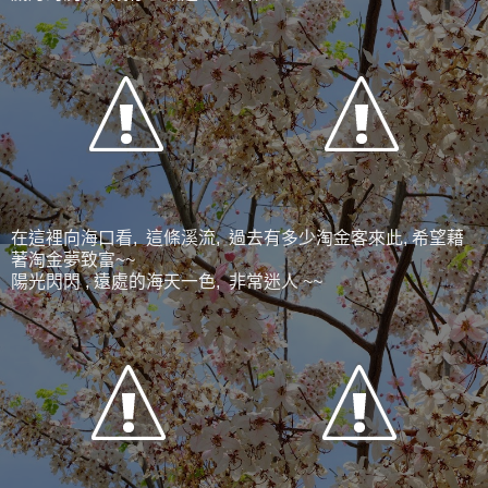
在這裡向海口看, 這條溪流, 過去有多少淘金客來此, 希望藉
著淘金夢致富~~
陽光閃閃 , 遠處的海天一色, 非常迷人 ~~