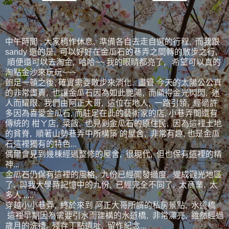
中午時間 , 大家稍作休息, 準備各自去走自選的行程, 而我跟
sandy 選的是, 可以好好在金瓜石的巷弄之間轉的散步之行,
順便還可以去淘金, 哈哈~~ 我的眼睛都亮了, 希望可以真的
淘點金沙來玩玩~~~
飽足一頓之後, 確實需要散步來消化, 盡管 今天的太陽公公真
的非常盡責, 也讓金瓜石因為如此艷陽, 而顯得金光閃閃, 迷
人而耀眼, 我們由阿正大哥, 這位在地人, 一路引領, 經過許
多因為喜愛金瓜石, 而駐足在此的藝術家的店, 小巷弄間還有
傳統的 柑ㄚ店, 菜飯, 也見到金瓜石的原住民, 因為這裡土地
的貧脊, 順著山勢巷弄中所構築 的屋舍, 非常有趣, 也是金瓜
石這裡獨有的特色...
偶爾會見到幾棟經過整修的屋舍, 很現代, 但也保有這裡的精
神...
金瓜石仍保有這裡的風格, 九份已經開發過度, 變成觀光地區
了, 與我大學時記憶中的九份, 已經完全不同了, 太商業, 太
多人 .....
穿越小小巷弄, 終於來到 阿正大哥所謂的私房景點, 水道橋
這裡早期因為需要引水而建構的水道橋, 非常漂亮, 雖然經過
歲月的洗禮, 殘存丁點遺址, 留作紀念...