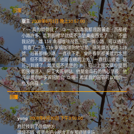
回覆
版主
2008年6月3日 晚上10:57:00
ㄚ~~ 真的問倒我了 :-O ~~~ 因為我都是跟著走, 而那裡
小路許多, 走到那裡早就搞不清楚東南西北了 :-/ , 不過
我記的, 離 119 幸福咖啡很近, 同一條小路, 可以通到,
我查了一下 119 幸福咖啡的地址是, 瑞芳鎮五號路 119
號, 沿著那條小路, 一直往下走, 會先看到那美麗的水道
橋, 但不需要過橋, 他是在橋的上方, 一直往山邊走, 就
可以到達了, 如果還不清楚的 :P , 可以上我文章中提到
的民宿達人, 阿正大哥網站, 他是金瓜石的熱心里長, 他
可以提供許多資訊給你 :D 喔~ 希望我的回答可以給你一
些方向囉 :x ~~
回覆
yung
2008年6月30日 下午3:50:00
終於找到了這個地方
環境不錯 很適合把小朋友丟在那邊隨意玩