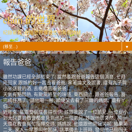
elain 的世界
紀錄著我- 在這世界裡發生的每個情緒...
▼
報告爸爸
雖然功課已經全部結束了, 當然要跟爸爸報告這個消息, 七月
底回家 跟姊約好一起去看爸爸, 拿著論文及證書, 還有丸子與
小米送我的酒, 去橄欖園看爸爸...
天氣有點悶熱, 有颱風將至的味道, 東西擺上, 跟爸爸報告, 我
完成任務了, 請他喝一杯, 順便又去看了三嬸的媽媽, 還有ㄚ
伯..
近年來, 墓園整個成長得很快, 姊跟我說了一位弟兄, 一位從小
到大只要到教會都會見到他的一位弟兄, 姊說他很突然, 前一
天還在教會幫忙指揮交通, 媽媽說, 他還跟他開玩笑呢, 結果第
二天, 家人一早要叫他起床, 該準備去上班時, 發覺他已經回天