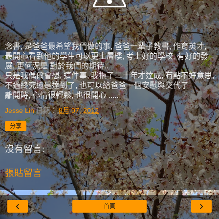
念書, 是爸爸最希望我們做的事, 爸爸一輩子教書, 作育英才,
最開心看到他的學生可以更上層樓, 考上好的學校, 有好的發
展, 更何況是 對於我們的期待..
只是我偶爾會想, 這件事, 我拖了二十年才達成, 有點不好意思,
不過終究還是達到了, 也可以給爸爸一個安慰與交代了
離開時, 心情很輕鬆, 也很開心 .....
Jesse Lin
日期：
8月 07, 2012
分享
沒有留言:
張貼留言
‹
›
首頁