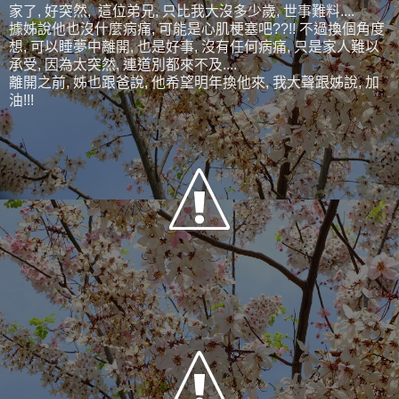
家了, 好突然, 這位弟兄, 只比我大沒多少歲, 世事難料....
據姊說他也沒什麼病痛, 可能是心肌梗塞吧??!! 不過換個角度
想, 可以睡夢中離開, 也是好事, 沒有任何病痛, 只是家人難以
承受, 因為太突然, 連道別都來不及....
離開之前, 姊也跟爸說, 他希望明年換他來, 我大聲跟姊說, 加
油!!!