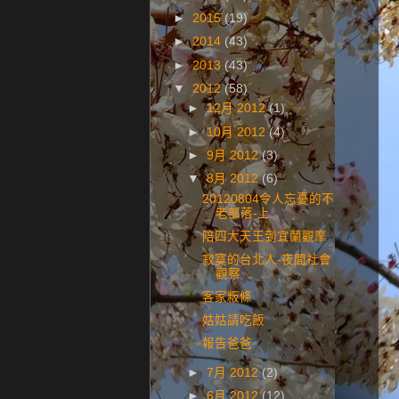
►
2015
(19)
►
2014
(43)
►
2013
(43)
▼
2012
(58)
►
12月 2012
(1)
►
10月 2012
(4)
►
9月 2012
(3)
▼
8月 2012
(6)
20120804令人忘憂的不
老部落-上
陪四大天王到宜蘭觀摩
寂寞的台北人-夜間社會
觀察
客家粄條
姑姑請吃飯
報告爸爸
►
7月 2012
(2)
►
6月 2012
(12)