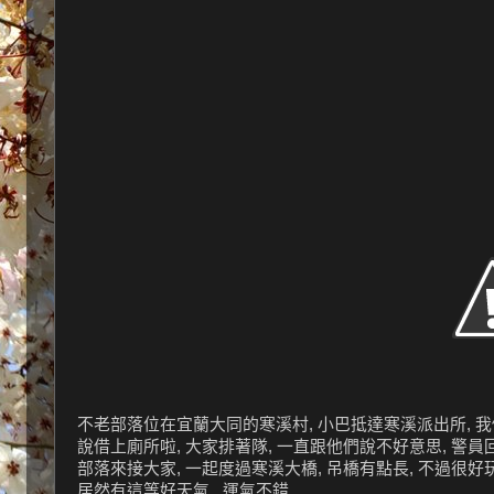
不老部落位在宜蘭大同的寒溪村, 小巴抵達寒溪派出所, 我們
說借上廁所啦, 大家排著隊, 一直跟他們說不好意思, 警員回說你們
部落來接大家, 一起度過寒溪大橋, 吊橋有點長, 不過很好玩
居然有這等好天氣, 運氣不錯