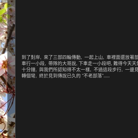
到了對岸, 來了三部四輪傳動, 一起上山, 車裡面還放著部落
車行一小段, 帶隊的大哥說, 下車走一小段吧, 難得今天天氣
十分鐘, 與我們所認知得不太一樣, 不過這段步行, 一邊
轉個彎, 終於見到傳說已久的 "不老部落".....