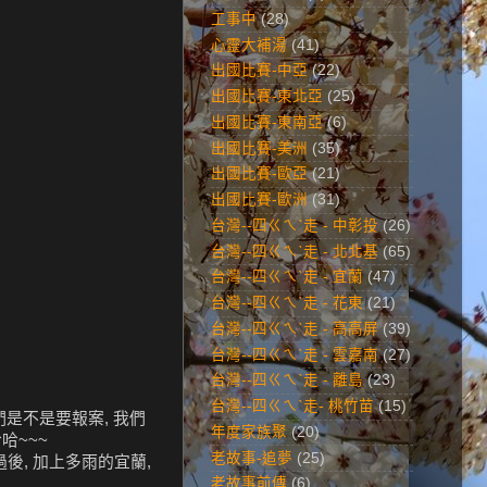
工事中
(28)
心靈大補湯
(41)
出國比賽-中亞
(22)
出國比賽-東北亞
(25)
出國比賽-東南亞
(6)
出國比賽-美洲
(35)
出國比賽-歐亞
(21)
出國比賽-歐洲
(31)
台灣--四ㄍㄟˋ走 - 中彰投
(26)
台灣--四ㄍㄟˋ走 - 北北基
(65)
台灣--四ㄍㄟˋ走 - 宜蘭
(47)
台灣--四ㄍㄟˋ走 - 花東
(21)
台灣--四ㄍㄟˋ走 - 高高屏
(39)
台灣--四ㄍㄟˋ走 - 雲嘉南
(27)
台灣--四ㄍㄟˋ走 - 離島
(23)
台灣--四ㄍㄟˋ走- 桃竹苗
(15)
們是不是要報案, 我們
年度家族聚
(20)
哈~~~
老故事-追夢
(25)
過後, 加上多雨的宜蘭,
老故事前傳
(6)