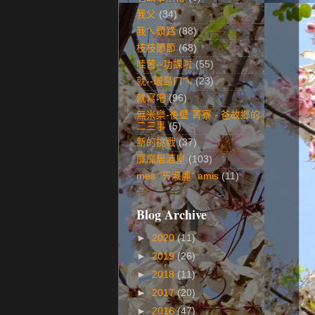
我父
(34)
我ㄟ頭路
(88)
枝枝節節
(68)
哇苦--功課啦
(55)
就--環島ㄇㄟ
(23)
就寫吧
(96)
無米樂-後壁 菁寮 - 爸故鄉的
二三事
(5)
新的挑戰
(37)
靡靡居酒屋
(103)
mes "ㄞ淑麗" amis
(11)
Blog Archive
►
2020
(11)
►
2019
(26)
►
2018
(11)
►
2017
(20)
►
2016
(47)