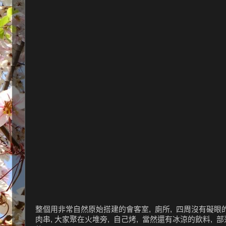
整個用非常自然原始搭建的會客室, 廁所, 四周沒有礙眼的
肉串, 大家聚在火堆旁, 自己烤, 當然還有冰涼的飲料, 