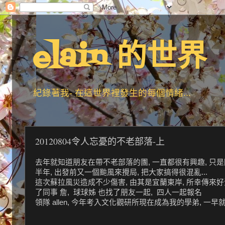
elain 的世界
紀錄著我- 在這世界裡發生的每個情緒...
20120804令人忘憂的不老部落-上
去年就知道朋友在帶不老部落的團, 一直都很有興趣, 只是因為
半年, 出發前又一個颱風來攪局, 把大家搞得很混亂...
這次蘇拉風災造成不少傷害, 由其是宜蘭東岸, 所幸傳來好消
了同事 詹, 球球姊 也找了朋友一起, 四人一起報名
領隊 allen, 今年考入文化觀研所現在成為我的學弟, 一早就