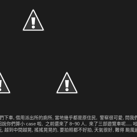
下車, 借用派出所的廁所, 當地幾乎都是原住民, 警察很可愛, 問我
算小 case 啦, 之前還來了 8~90 人, 來了三部遊覽車呢..... 哈
, 越到中間越晃, 搖搖晃晃的, 要拍照都不好拍, 天氣很好, 難得 颱風