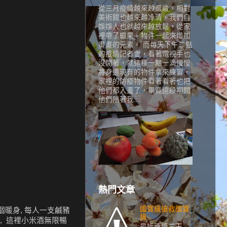
從三月疫情越來越嚴峻，相對
美術館也越來越冷清，我們自
娛娛人也就越來越放鬆，從家
裡帶了蠟果、物件一起來增加
畫畫的元素。 而每天下午二點
的疫情記者會，看著電視手也
沒閒著，就這樣一點一滴慢慢
將身邊現有的物件拿來練習，
家裡的防疫物件看著看著也把
他們都入畫了，畢竟這段期間
他們陪著我...
熱門文章
國寶級搶救國寶
個暖身, 每人一支鹹豬
級
酒, 這裡小米酒無限暢
最近連續三天,