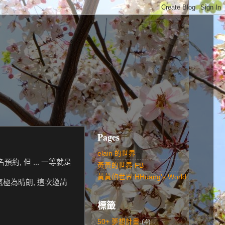
Pages
elain 的世界
, 但 ... 一等就是
黃黃的世界 FB
黃黃的世界 HHuang's World
氣極為晴朗, 這次邀請
標籤
50+ 夢想計畫
(4)