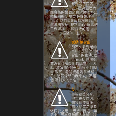
都到關西園區
去, 因為園區內
國寶級的鎮園之寶 "楊梅阿公,
楊梅阿嬷", 需要好好整理一
下, 而我們國寶級的樹醫師, 揚
甘陵樹醫師, 非常關心, 園區的
二棵堪稱.... "國寶級的老
樹"...... 楊醫師, 在八...
憾動 練習曲
前不久收到老師
mail , 是關於 "練
習曲" 的宣傳, 廣
告 mail, 剛開始
並沒有什麼特別的感覺..... 因
為 "練習曲" 對一個, 從小對鋼
琴 敏感, 老是被老媽拿著棍
子, 逼著練琴的我來說, 不是
個 吸引人的片名....
髮
最近聽嬪分享,
他留長髮原因,
想等長整齊後,
剪下給癌症患者
做假髮之用... 想想, 我這一年
多來, 因為沒時間去剪髮, 就