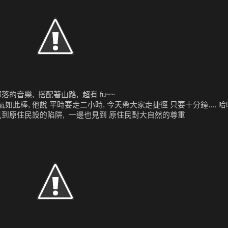
的音樂, 搭配著山路, 超有 fu~~
如此棒, 他說 平時要走二小時, 今天帶大家走捷徑 只要十分鐘.... 
見到原住民設的陷阱, 一邊也見到 原住民對大自然的尊重