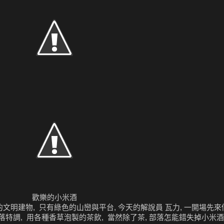
歡樂的小米酒
文明建物, 只有綠色的山巒與平台, 今天的解說員 瓦力, 一開場先來
部落特調, 用各種香草泡製的茶飲, 當然除了茶, 部落怎能錯失掉小米