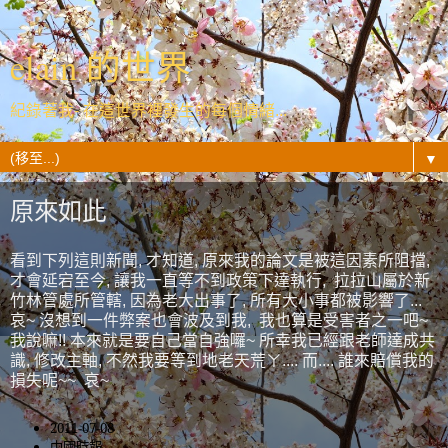
elain 的世界
紀錄著我- 在這世界裡發生的每個情緒...
▼
原來如此
看到下列這則新聞, 才知道, 原來我的論文是被這因素所阻擋,
才會延宕至今, 讓我一直等不到政策下達執行, 拉拉山屬於新
竹林管處所管轄, 因為老大出事了, 所有大小事都被影響了...
哀~ 沒想到一件弊案也會波及到我, 我也算是受害者之一吧~
我說嘛!! 本來就是要自己當自強囉~ 所幸我已經跟老師達成共
識, 修改主軸, 不然我要等到地老天荒ㄚ.... 而.... 誰來賠償我的
損失呢~~ 哀~
2011-07-08
中國時報