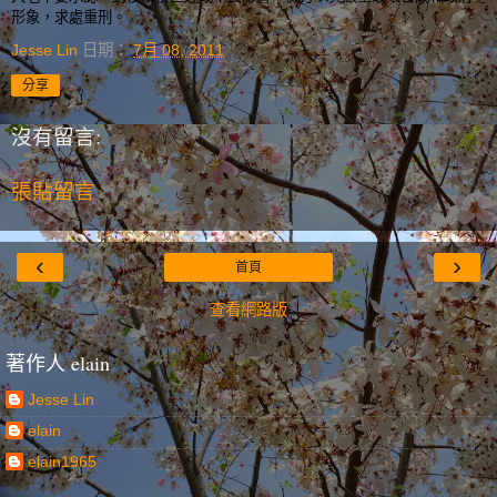
形象，求處重刑。
Jesse Lin
日期：
7月 08, 2011
分享
沒有留言:
張貼留言
‹
›
首頁
查看網路版
著作人 elain
Jesse Lin
elain
elain1965