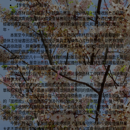
【李金生
╱
金門報導】
離島造林官商勾結貪汙十餘億元弊案，部分偵結。涉嫌收賄七百餘萬
元，還要求廠商性招待的農委會林務局造林科技
正董章治，昨日遭金門地
檢署檢察官起訴，具體求刑卅年，併科罰金兩千萬元和宣告褫奪公權八
年。
本案至今共羈押官商被告十六人，目前仍有林務局主任祕書賴聰明、已
退休主任祕書田志城、簡任技正兼員工訓練中心主任簡益章、新竹林管處
處長徐政競、屏東林管處祕書李幸春等五人在押，扣得不法所得兩千餘萬
元，相關犯罪事實仍在偵查中。
該案起因於八十一年起，林務局推動離島造林，每年招標金額數千萬至
近三億元不等。董章治則自八十六年年起擔任林務局造林生產組離島造林
業務承辦，長年與全台各造林廠商相熟。
檢調發現至少自九十八年起，董某連同澎湖造林工作隊官員，與涉案的
造林業大老勾結。
由大老將董某指使洩漏的查定金額及底價轉告廠商，各廠商據以填寫標
單和相互陪、圍標，最後以極接近或與底標相同的價格得標。
九十八年至一百年間，每一標案的得標廠商，均需繳付得標金額近三成
的「圍標款」，做為搓圓仔湯及行賄公務員之用，三年間高達一億七千萬
餘元。涉收賄的林務局官員有副局長、主任祕書、處長、組長等；而董章
治近三年即收賄六九六萬元。董某在凡那比颱風復舊標案中，還收賄五十
萬元，遭另行起訴。
今年三月十日，董某遭裁定收押禁見，送往看守所途中，還唆使造林業
大老不要承認，對後續偵查造成不良影響。檢方以其嚴重破壞官箴和政府