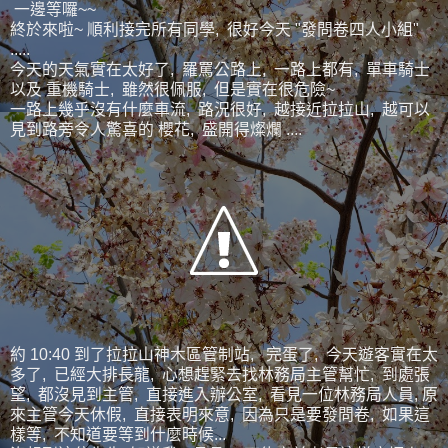
一邊等囉~~
終於來啦~ 順利接完所有同學, 很好今天 "發問卷四人小組"
.....
今天的天氣實在太好了, 羅罵公路上, 一路上都有, 單車騎士
以及 重機騎士, 雖然很佩服, 但是實在很危險~
一路上幾乎沒有什麼車流, 路況很好, 越接近拉拉山, 越可以
見到路旁令人驚喜的 櫻花, 盛開得燦爛 ....
約 10:40 到了拉拉山神木區管制站, 完蛋了, 今天遊客實在太
多了, 已經大排長龍, 心想趕緊去找林務局主管幫忙, 到處張
望, 都沒見到主管, 直接進入辦公室, 看見一位林務局人員, 原
來主管今天休假, 直接表明來意, 因為只是要發問卷, 如果這
樣等, 不知道要等到什麼時候...