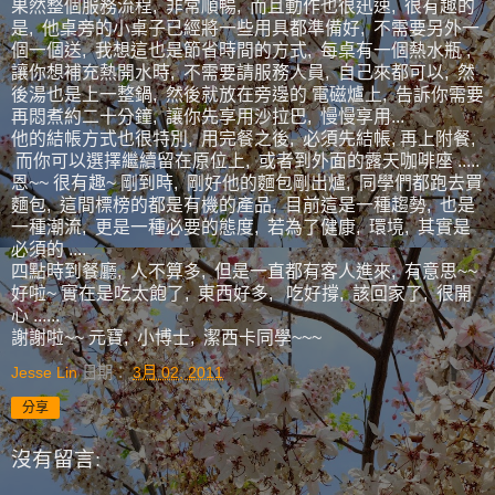
果然整個服務流程, 非常順暢, 而且動作也很迅速, 很有趣的
是, 他桌旁的小桌子已經將一些用具都準備好, 不需要另外一
個一個送, 我想這也是節省時間的方式, 每桌有一個熱水瓶 ,
讓你想補充熱開水時, 不需要請服務人員, 自己來都可以, 然
後湯也是上一整鍋, 然後就放在旁邊的 電磁爐上, 告訴你需要
再悶煮約二十分鐘, 讓你先享用沙拉巴, 慢慢享用...
他的結帳方式也很特別, 用完餐之後, 必須先結帳, 再上附餐,
而你可以選擇繼續留在原位上, 或者到外面的露天咖啡座 .....
恩~~ 很有趣~ 剛到時, 剛好他的麵包剛出爐, 同學們都跑去買
麵包, 這間標榜的都是有機的產品, 目前這是一種趨勢, 也是
一種潮流, 更是一種必要的態度, 若為了健康, 環境, 其實是
必須的 ....
四點時到餐廳, 人不算多, 但是一直都有客人進來, 有意思~~
好啦~ 實在是吃太飽了, 東西好多, 吃好撐, 該回家了, 很開
心 ......
謝謝啦~~ 元寶, 小博士, 潔西卡同學~~~
Jesse Lin
日期：
3月 02, 2011
分享
沒有留言: