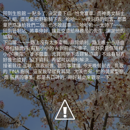
回到生態館 一點多了, 決定要下山, 怕會塞車, 而神勇女騎士
二人組, 還是要把野狼騎下去, 哈哈~~ 一樣沿路的遊客, 都盡
量把路讓給我們二個, 也不敢超車 ..... 哈哈哈~~ 太帥了~~~
回到管制站, 將車停好, 鑰匙交還給林務局的先生, 謝謝他的
協助
下山囉~~~ 一路上沒有太多車輛, 非常順利, 路上唯一小插曲
, 停紅綠燈時, 有點小小的 A 到前面的車子, 還好只是保險桿
小小"擦傷" , 並不嚴重, 元寶同學下去趕緊協調 , 不過看對方
好像也還好, 留下資料, 希望可以順利解決....
接著就往 三峽, 鶯歌前進, 聽同事建議, 今天晚餐就去, 鶯歌
的 TINA 廚房, 這家我早就有耳聞, 大溪也有, 他的營業型態,
跟 服務的專業, 都是有口碑的, 剛好藉此來觀摩一下