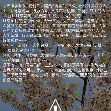
今天遊客超多, 我們二人開始 "攬客" , 不久, 已經許多好心人
士, 坐滿導覽桌, 努力填答, 真是超級感動, 畢竟喜歡山的人,
心胸都非常開闊, 只要開口, 幾乎沒有拒絕的 .....
非常順利的進行著, 過了好一會兒, 另二位同學也進來了, 加
入發放問卷的行列, 就這樣, 看到空白問卷急速的消減, 而填
完的問卷陸續增加中, 整個休息室, 到處是填答問卷的人, 有
人坐著填, 有人站著填, 還有人靠在扶手上填, 真的超級超級
超級感動~~~~
呵呵~ 非常順利 , 大約只發了一個多小時, 居然發完了, 捷克
!!!! 這真的是太神奇了~~
好啦, 最後一份發完, 居然還有人跑來問, 還有沒有 .... 呵呵
~~ 拍謝!!! 下次請早啦~~~
桌子收一收, 因為已經十二點多了, 開始野餐囉~~ 把帶來的
東西攤開來享用..... 休息一下, 吃的好飽, 該去散散步, 其他三
位同學都是第一次來, 走吧~ 我可以當嚮導.... 而且現在正是櫻
花盛開時節~