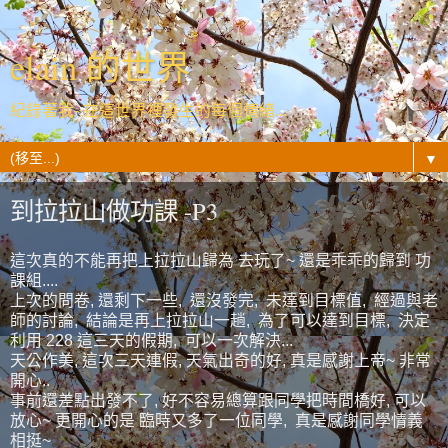
elain 的世界
紀錄著我- 在這世界裡發生的每個情緒...
▼
到拉拉山做功課 -P3
這次真的不能再把上拉拉山歸為 去玩了~ 還是乖乖的歸到 功
課組....
上次的問卷, 還剩下一些, 還沒發完, 未達到目標值, 經過與老
師的討論, 結論是再上拉拉山一趟, 為了可以達到目標, 決定
利用 228 這三天的假期, 可以一次解決...
天公作美, 這次三天連假, 天氣出奇的好, 真是感謝上帝~ 非常
開心..
事前還差點出發不了, 好不容易總算跟同學把時間橋好, 可以
放心~ 更開心的是 臨時又多了一位同學, 真是感謝同學情義
相挺~