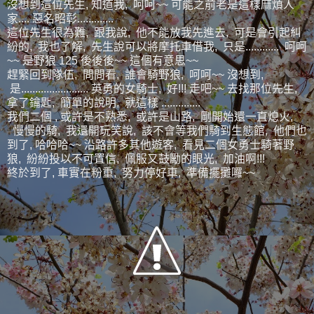
沒想到這位先生, 知道我, 呵呵~~ 可能之前老是這樣麻煩人
家.... 惡名昭彰.............
這位先生很為難, 跟我說, 他不能放我先進去, 可是會引起糾
紛的, 我也了解, 先生說可以將摩托車借我, 只是............ 呵呵
~~ 是野狼 125 後後後~~ 這個有意思~~
趕緊回到隊伍, 問問看, 誰會騎野狼, 呵呵~~ 沒想到,
是........................ 英勇的女騎士, 好!!! 走吧~~ 去找那位先生,
拿了鑰匙, 簡單的說明, 就這樣 ..............
我們二個 , 或許是不熟悉, 或許是山路, 剛開始還一直熄火,
慢慢的騎, 我還開玩笑說, 該不會等我們騎到生態館, 他們也
到了, 哈哈哈~~ 沿路許多其他遊客, 看見二個女勇士騎著野
狼, 紛紛投以不可置信, 佩服又鼓勵的眼光, 加油啊!!!
終於到了, 車實在粉重, 努力停好車, 準備擺攤囉~~