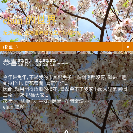
elain 的世界
紀錄著我- 在這世界裡發生的每個情緒...
▼
恭喜發財, 發發發~~~
今年是兔年, 不過我的卡片跟兔子一點關係都沒有, 倒是上週
到拉拉山, 櫻花盛開, 喜氣洋洋...
因此, 就用開得燦爛的櫻花, 當然免不了我家小超人兄弟 帥哥
二枚, 一起 祝福大家...
來年, 一切順心, 平安, 健康 , 花開燦爛~~
elain 敬賀