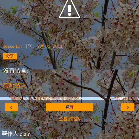
Jesse Lin
日期：
2月 01, 2011
分享
沒有留言:
張貼留言
‹
›
首頁
查看網路版
著作人 elain