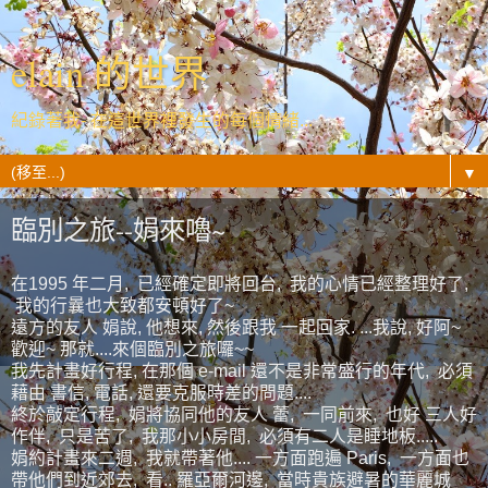
elain 的世界
紀錄著我- 在這世界裡發生的每個情緒...
▼
臨別之旅--娟來嚕~
在1995 年二月, 已經確定即將回台, 我的心情已經整理好了,
我的行曩也大致都安頓好了~
遠方的友人 娟說, 他想來, 然後跟我 一起回家. ...我說, 好阿~
歡迎~ 那就....來個臨別之旅囉~~
我先計畫好行程, 在那個 e-mail 還不是非常盛行的年代, 必須
藉由 書信, 電話, 還要克服時差的問題....
終於敲定行程, 娟將協同他的友人 蕾, 一同前來, 也好 三人好
作伴, 只是苦了, 我那小小房間, 必須有二人是睡地板.....
娟約計畫來二週, 我就帶著他.... 一方面跑遍 Paris, 一方面也
帶他們到近郊去, 看.. 羅亞爾河邊, 當時貴族避暑的華麗城