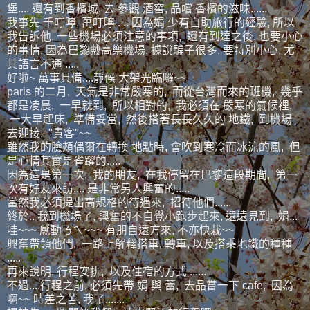
堡.... 還有到香檳城, 去 參觀 酒窖, 品嚐 香檳的滋味......
我事先 千叮嚀, 萬叮嚀 . .. 因為娟 少有自助旅行的經驗, 所以
我告訴他, 一些機場必須注意的事項, 還有到達之後, 也要小心
的事情, 因為巴黎戴高樂機場, 據說騙子很多, 要特別小心, 尤
其語言不通 .....
好啦~ 萬事具備....靜候 大架光臨囉~~
paris 的二月, 天氣是非常嚴寒的, 而從台灣而來的班機, 幾乎
都是凌晨, 一早就到, 所以相對的, 我必須在 嚴寒的氣候裡,
一大早起床, 準備妥當, 然後搭著長長久久的 地鐵, 到機場
去迎接, "貴客"~~
雖然我的臉頰偶爾在轉換 地點時, 會吹到寒冷而冰涼的風, 但
是心情其實是雀躍的.....
因為這是第一次, 我的朋友, 在我停留在巴黎這段期間, 第一
次有好友來訪.... 是非常另人興奮的.....
當然我必須提出高規格的待遇來, 招待他們......
終於.. 我到機場了, 興奮的不自覺小跑步起來, 遠遠見到, 娟...
哇~~~ 感動ㄋㄟ~~~ 有朋自遠方來, 不亦快栽~~
興奮帶領他們, 一路上解釋搭車, 轉車, 以及搭乘地鐵的種種
.....
再來說明, 行程安排, 以及住宿的方式 ......
不過....行程之前, 必須先帶 娟 與 蕾, 去品嘗一下 cafe, 因為
啊~~ 時差之苦, 我了.......