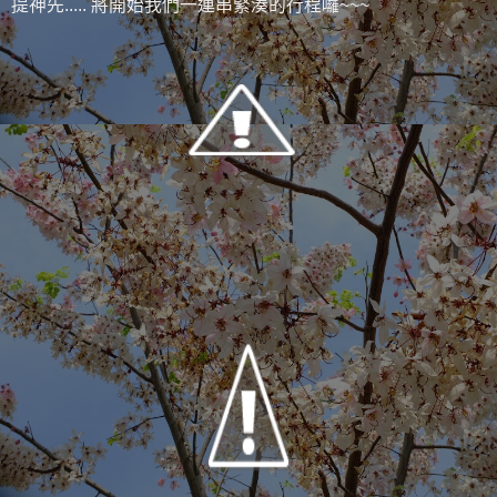
提神先..... 將開始我們一連串緊湊的行程囉~~~