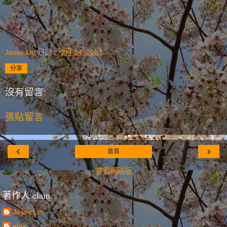
Jesse Lin
日期：
2月 14, 2007
分享
沒有留言:
張貼留言
‹
›
首頁
查看網路版
著作人 elain
Jesse Lin
elain