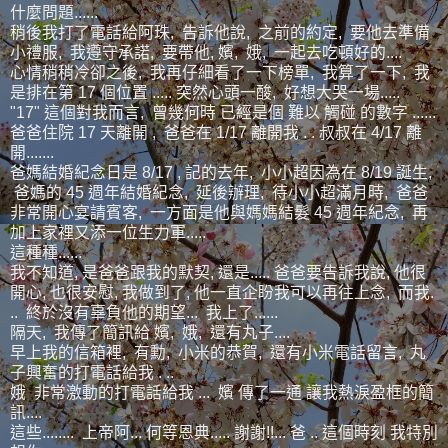
什麼問題......
稍後我打了電話給阿珠, 告訴他說, 之前的約定, 要他去準備
小禮服, 我遵守承諾, 要帶他, 嬪, 娥, 一起去吃頓好的....
心情稍稍冷卻之後, 我再仔細看了一下榜單, 我算了一下, 我
是排在第 17 個位置 ..... 突然心頭一酸, 好想大哭一場.....
"17" 這個對我而言, 曾幾何時 已經是個 難以 觸碰 的數字 ......
爸爸住院 17 天離開 , 爸爸在 1/17 離開我 . . 叔叔在 4/17 離
開.......
爸媽結婚紀念日是 8/17 , 記的去年, 小小超因為在 8/19 誕生,
爸媽的 45 週年結婚紀念, 延後辦理, 待小小超滿月時, 爸爸
非常開心宴請賓客, 一方面是他與媽媽結髮 45 週年紀念, 再
加上家裡又添一位生力軍.....
這種種......
我不知道, 是爸爸跟我的默契, 還是..... 爸爸要告訴我說, 他很
開心, 也很安慰, 我做到了, 他一直企盼我可以再往上念, 而我.
.. 終於沒有辜負他的期望... 我上了......
隔天, 我傳了簡訊給 嬪, 娥, 還有丸子....
早上我的信箱裡, 有勳, 小米的恭賀, 還有小米電話留言, 丸
子興奮的打電話給我 . ..
娥 非常激動的打電話給我 ... 嬪 傳了一通 讓我熱淚盈框的簡
訊....
這些........ 上帝阿... 何等恩典..... 謝謝!!... 爸 .. 這個時刻 我特別