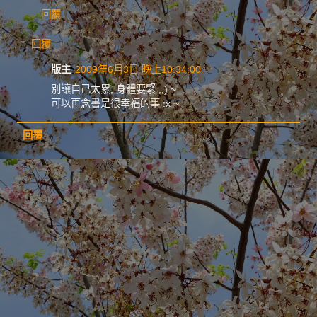
回覆
回覆
版主
2009年6月3日 晚上10:34:00
別讓自己太累, 身體要緊 ;;) ~
可以再念書是很幸福的事 :x ~
回覆