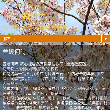
elain 的世界
紀錄著我- 在這世界裡發生的每個情緒...
▼
曾幾何時
曾幾何時, 我心裡居然有對某個數字, 開始敏感起來....
前天晚上是個心情很複雜的 夜晚......
晚間約莫十點多, 我還在力拼隔天要上台的報告的準備, 突然
接到同學電話, 說 .... " 出來了! ! 出來了 !!! .... 榜單出來了....."
大家都考上了"....
興奮之情, 趕緊上網查詢, 看見自己的名字, 列在那讓我非常
在乎的位置上. ... 除了開心, 還是開心....
先打電話給姊姊, 告訴他, 我上了, 我考上了..... 之後再打電話
給媽媽, 媽媽也替我非常開心... 也順便跟媽媽說... 唸書很花錢
的ㄟ..... 我需要跟您.. 助學貸款ㄌㄟ .... 媽媽呵呵笑說.... 那有