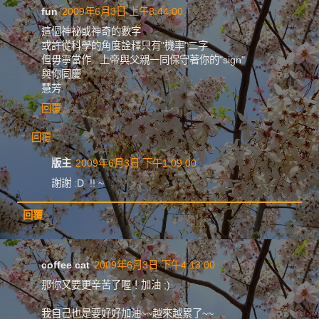
fun
2009年6月3日 上午8:44:00
這個神祕或神奇的數字
或許從科學的角度詮釋只有"機率"二字
但毋寧當作 上帝與父親一同保守著你的"sign"
與你同慶
慧芳
回覆
回覆
版主
2009年6月3日 下午1:09:00
謝謝 :D !! ~
回覆
coffee cat
2009年6月3日 下午4:13:00
那你又要更辛苦了喔！加油 ;)
我自己也是要好好加油~~越來越累了~~