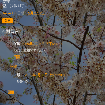
想你 ~~
爸, 我做到了.....
Jesse Lin
日期：
5月 27, 2009
分享
6 則留言:
ㄚ鵠
2009年5月28日 下午5:33:00
恭喜！繼續努力以赴。
回覆
回覆
版主
2009年5月30日 上午9:20:00
謝謝 :D !!!
回覆