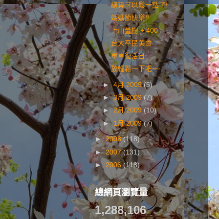
總算可以鬆一點了!
媽媽節快樂!!
上山量樹 + 400
台大平民美食
單車復活日
放輕鬆一下吧~~
►
4月 2009
(5)
►
3月 2009
(7)
►
2月 2009
(10)
►
1月 2009
(7)
►
2008
(118)
►
2007
(131)
►
2006
(118)
總網頁瀏覽量
1,288,106