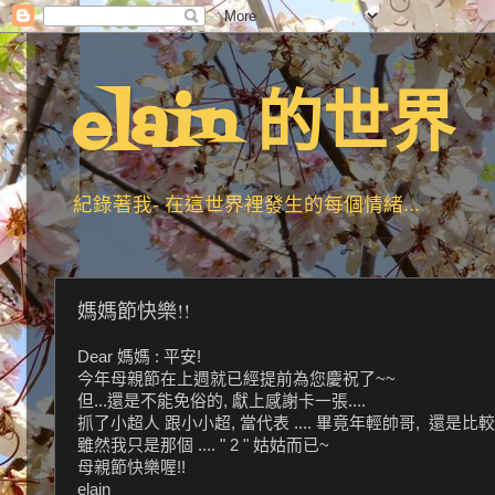
elain 的世界
紀錄著我- 在這世界裡發生的每個情緒...
媽媽節快樂!!
Dear 媽媽 : 平安!
今年母親節在上週就已經提前為您慶祝了~~
但...還是不能免俗的, 獻上感謝卡一張....
抓了小超人 跟小小超, 當代表 .... 畢竟年輕帥哥, 還是比較吸引
雖然我只是那個 .... " 2 " 姑姑而已~
母親節快樂喔!!
elain