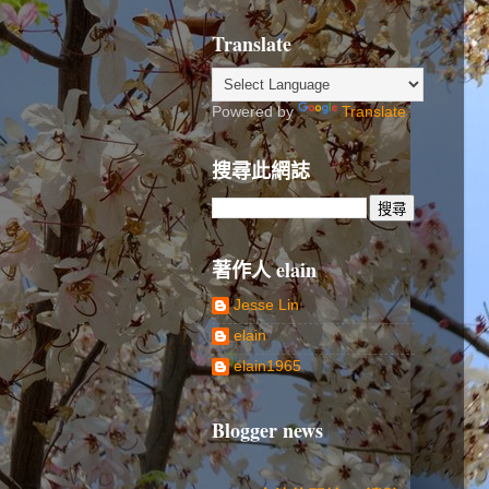
Translate
Powered by
Translate
搜尋此網誌
著作人 elain
Jesse Lin
elain
elain1965
Blogger news