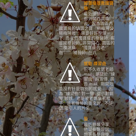
國寶級搶救國寶
級
最近連續三天,
都到關西園區
去, 因為園區內
國寶級的鎮園之寶 "楊梅阿公,
楊梅阿嬷", 需要好好整理一
下, 而我們國寶級的樹醫師, 揚
甘陵樹醫師, 非常關心, 園區的
二棵堪稱.... "國寶級的老
樹"...... 楊醫師, 在八...
憾動 練習曲
前不久收到老師
mail , 是關於 "練
習曲" 的宣傳, 廣
告 mail, 剛開始
並沒有什麼特別的感覺..... 因
為 "練習曲" 對一個, 從小對鋼
琴 敏感, 老是被老媽拿著棍
子, 逼著練琴的我來說, 不是
個 吸引人的片名....
髮
最近聽嬪分享,
他留長髮原因,
想等長整齊後,