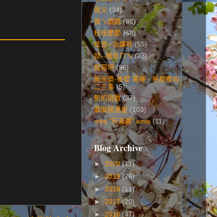
我父
(34)
我ㄟ頭路
(88)
枝枝節節
(68)
哇苦--功課啦
(55)
就--環島ㄇㄟ
(23)
就寫吧
(96)
無米樂-後壁 菁寮 - 爸故鄉的
二三事
(5)
新的挑戰
(37)
靡靡居酒屋
(103)
mes "ㄞ淑麗" amis
(11)
Blog Archive
►
2020
(11)
►
2019
(26)
►
2018
(11)
►
2017
(20)
►
2016
(47)