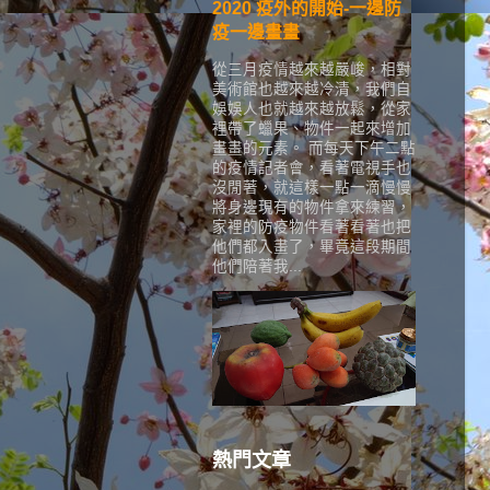
2020 疫外的開始-一邊防
疫一邊畫畫
從三月疫情越來越嚴峻，相對
美術館也越來越冷清，我們自
娛娛人也就越來越放鬆，從家
裡帶了蠟果、物件一起來增加
畫畫的元素。 而每天下午二點
的疫情記者會，看著電視手也
沒閒著，就這樣一點一滴慢慢
將身邊現有的物件拿來練習，
家裡的防疫物件看著看著也把
他們都入畫了，畢竟這段期間
他們陪著我...
熱門文章