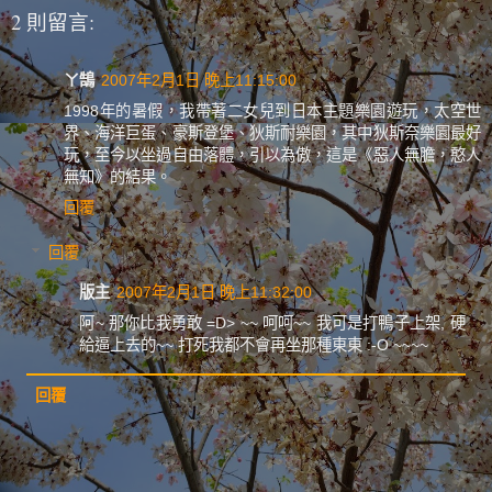
2 則留言:
ㄚ鵠
2007年2月1日 晚上11:15:00
1998年的暑假，我帶著二女兒到日本主題樂園遊玩，太空世
界、海洋巨蛋、豪斯登堡、狄斯耐樂園，其中狄斯奈樂園最好
玩，至今以坐過自由落體，引以為傲，這是《惡人無膽，憨人
無知》的結果。
回覆
回覆
版主
2007年2月1日 晚上11:32:00
阿~ 那你比我勇敢 =D> ~~ 呵呵~~ 我可是打鴨子上架, 硬
給逼上去的~~ 打死我都不會再坐那種東東 :-O ~~~~
回覆