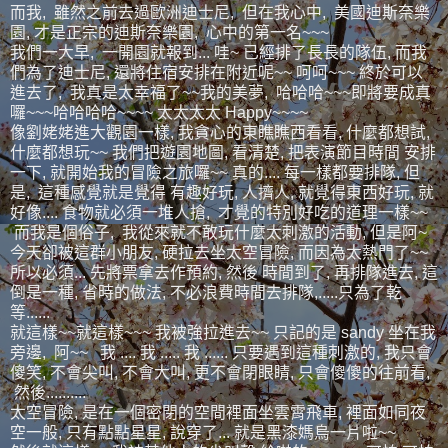
而我, 雖然之前去過歐洲迪士尼, 但在我心中, 美國迪斯奈樂
園, 才是正宗的迪斯奈樂園, 心中的第一名~~~
我們一大早, 一開園就報到... 哇~ 已經排了長長的隊伍, 而我
們為了迪士尼, 還將住宿安排在附近呢~~ 呵呵~~~ 終於可以
進去了, 我真是太幸福了~~我的美夢, 哈哈哈~~~即將要成真
囉~~~哈哈哈哈~~~~ 太太太太 Happy~~~~
像劉姥姥進大觀園一樣, 我貪心的東瞧瞧西看看, 什麼都想試,
什麼都想玩~~ 我們把遊園地圖, 看清楚, 把表演節目時間 安排
一下, 就開始我的冒險之旅囉~~ 真的.... 每一樣都要排隊, 但
是, 這種感覺就是覺得 有趣好玩, 人擠人, 就覺得東西好玩, 就
好像.... 食物就必須一堆人搶, 才覺的特別好吃的道理一樣~~
而我是個俗子, 我從來就不敢玩什麼太刺激的活動, 但是阿~
今天卻被這群小朋友, 硬拉去坐太空冒險, 而因為太熱門了~~
所以必須... 先將票拿去作預約, 然後 時間到了, 再排隊進去, 這
倒是一種, 省時的做法, 不必浪費時間去排隊,.....只為了乾
等......
就這樣~~就這樣~~~ 我被強拉進去~~ 只記的是 sandy 坐在我
旁邊, 阿~~ 我 .... 我 ..... 我 ...... 只要遇到這種刺激的, 我只會
傻笑, 不會尖叫, 不會大叫, 更不會閉眼睛, 只會傻傻的往前看,
然後..........
太空冒險, 是在一個密閉的空間裡面坐雲霄飛車, 裡面如同夜
空一般, 只有點點星星, 說穿了... 就是黑漆媽烏一片啦~~