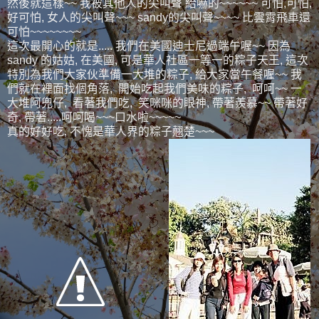
然後就這樣~~ 我被其他人的尖叫聲 給嚇的~~~~~~ 可怕,可怕,
好可怕, 女人的尖叫聲~~~ sandy的尖叫聲~~~~ 比雲霄飛車還
可怕~~~~~~~~
這次最開心的就是..... 我們在美國迪士尼過端午喔~~ 因為
sandy 的姑姑, 在美國, 可是華人社區一等一的粽子天王, 這次
特別為我們大家伙準備一大堆的粽子, 給大家當午餐喔~~ 我
們就在裡面找個角落, 開始吃起我們美味的粽子, 呵呵~~ 一
大堆阿兜仔, 看著我們吃, 笑咪咪的眼神, 帶著羨慕~~ 帶著好
奇, 帶著.....呵呵喝~~~口水啦~~~~~
真的好好吃, 不愧是華人界的粽子翹楚~~~