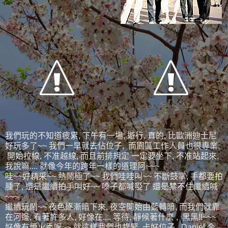
我們玩的不知道疲累, 下午有一場, 遊行, 真的, 比歐洲迪士尼
好玩多了~~ 我們一早就去佔位子, 而園區工作人員也很專業,
開始拉線, 不准越線, 而且前排規定 一定要坐下, 不准站起來,
我說嘛.... 就像今年的跨年一樣的道理阿~~~
哇~~好精采~~ 熱鬧極了~~ 我們哇哇叫~~ 不斷鼓掌, 手都要拍
腫了, 還是繼續拍手叫好~~ 嗓子都喊啞了 還是禁不住繼續喊
~~~
繼續玩鬧~~ 夜色逐漸暗下來, 夜空開始由藍轉暗, 而我們就靠
在河邊, 看著許多人, 好像在.... 等待, 靜候著什麼 , 黑黑!!~~~
好像有煙火秀喔~~ 就這樣我們也趕緊, 卡好位子, Daniel 今