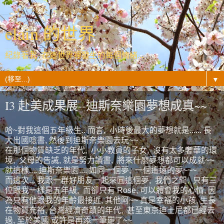
elain 的世界
紀錄著我- 在這世界裡發生的每個情緒...
▼
I3 赴美成果展--迪斯奈樂園夢想成真~~
哈~對我這個五年級生.. 而言, 小時後最大的夢想就是...... 長
大出國唸書, 然後到迪斯奈樂園去玩~~
在那個物質缺乏的年代, 小小教員的子女, 沒有太多奢華的環
境, 父母的告誡, 就是努力讀書, 將來什麼夢想都可以成就~~
就這樣.... 迪斯奈樂園.... 如同一個夢, 一個遙遠的夢~~~
而這次... 我跟一群好朋友一起來圓這個夢, 我們之間, 只有三
位跟我一樣是五年級, 而卻只有 Rose, 可以體會我的心情, 因
為只有他跟我的年齡最接近, 其他阿~~ 真是幸福的小孩, 生長
在物質充裕, 台灣經濟奇蹟的年代, 甚至東京迪士尼都已經去
過, 至於美國 或許是再添一筆罷了~~