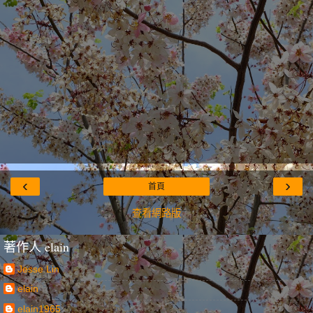
‹
›
首頁
查看網路版
著作人 elain
Jesse Lin
elain
elain1965