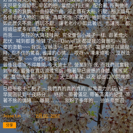
天可是全程錄影, 辛苦的拍 , 當煙火打上來, 配合著, 所有迪市
尼卡通的音樂, 一曲接著一曲, 河上還有大船, 行駛, 船上還有
各個卡通人物的, 表演, 真是不愧, 不敗的, 迪斯奈王國, 可以
如此歷久不衰, 百玩不厭, 讓老老小小如此著迷, 也讓我.... 都
經過這麼多年還念念不忘~~~
而我...... 失控的大聲哇哇叫, 完全像個小孩子一樣, 跟著煙火
起伏, 喊到都要 燒聲 了~~~ Daniel 說 都是我的聲音啦~~ 那
麼的激動~~~ 我說, 沒辦法~~ 這是一個孩子, 當夢想可以實現
時, 忍不住的驚喜, 雀躍的心情...... 哎呀~~ 凍未條啦~~ 沒辦法
啦~~~ 厚 ~~~ 你們不懂啦~~~~
最後我還捨不得離開, 今天迪士尼, 營業到午夜, 而我們就奮戰
到午夜, 最後在賣店流連忘返, 拖著早已疲憊的身體, 搖搖晃
晃, 整個迪士尼, 只剩下..... 天上的星星, 以及 往出口的閃爍燈
光~~
已經午夜十二點了~~ 我們真的真的真的, 非常盡力的玩, 從一
早開園玩到午夜時分..... 終於... 帶著滿足, 帶著滿滿的記憶, 帶
著不捨的情緒.......離開.... ........我盼了多年的.... 迪斯奈樂園
~~~
Jesse Lin
日期：
2月 01, 2007
分享