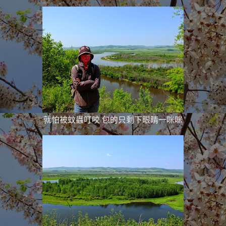
就怕被蚊蟲叮咬 包的只剩下眼睛一咪咪