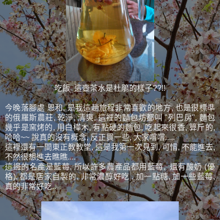
吃飯 這壺茶水是杜鵑的樣子??!!
今晚落腳處 恩和, 是我這趟旅程非常喜歡的地方, 也是很標準
的俄羅斯農莊, 乾淨, 清爽, 這裡的麵包坊都叫 "列巴房", 麵包
幾乎是窯烤的, 用白樺木, 有點硬的麵包, 吃起來很香, 算斤的,
哈哈~~ 說真的沒有概念, 反正買一些, 大家嚐嚐.....
這裡還有一間東正教教堂, 這是我第一次見到, 可惜, 不能進去,
不然很想進去瞧瞧....
這邊的名產是藍莓, 所以許多農產品都用藍莓, 還有酸奶 (優
格), 都是店家自製的, 非常濃醇好吃 , 加一點糖, 加一些藍莓,
真的非常好吃..