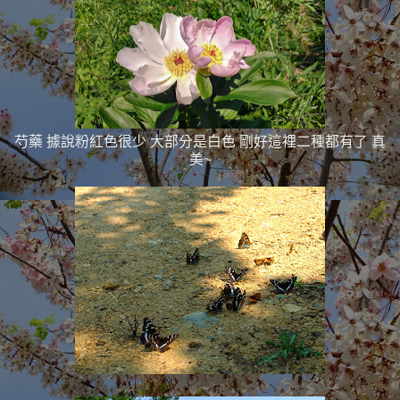
芍藥 據說粉紅色很少 大部分是白色 剛好這裡二種都有了 真
美~