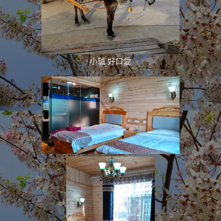
小驢 好口愛