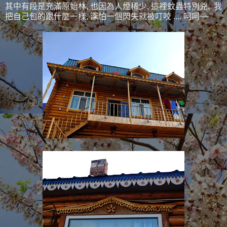
其中有段是充滿原始林, 也因為人煙稀少, 這裡蚊蟲特別兇, 我
把自己包的跟什麼一樣, 深怕一個閃失就被叮咬 .... 呵呵~~