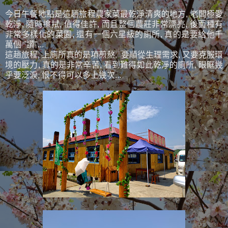
今日午餐地點是這趟旅程農家菜最乾淨清爽的地方, 老闆極愛
乾淨, 隨時擦拭, 值得佳許, 而且整個農莊非常漂亮, 後面種有
非常多樣化的菜園, 還有一個六星級的廁所, 真的是要給他千
萬個 "讚"...
這趟旅程, 上廁所真的是項煎熬, 要順從生理需求, 又要克服環
境的壓力, 真的是非常辛苦, 看到難得如此乾淨的廁所, 眼眶幾
乎要泛淚, 恨不得可以多上幾次...