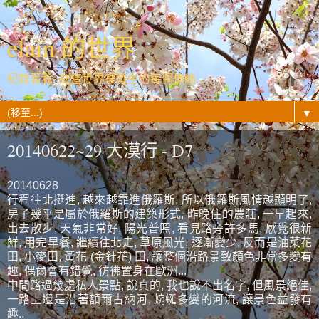
elain 的世界
紀錄著我- 在這世界裡發生的每個情緒...
▼
20140622~29 大漠行 - D7
20140628
行程往北挺進, 越來越靠進俄羅斯, 所以俄羅斯風情越顯明了,
房子幾乎是屬於俄羅斯的建築形式, 昨晚住的農莊, 一早起來,
出去散步, 天氣非常好, 陽光普照, 看見路旁許多馬, 感覺很新
鮮, 用完早餐, 繼續往北走, 草原風光, 逐漸變少, 反而是油菜花
田, 小麥田, 黃花 (金針花) 田, 讓整個沿路景致顏色非常多變有
趣, 偶爾會有錯覺, 彷彿置身在歐洲...
中間路過幾處私人景點, 說真的, 我也說不出名字, 但風景絕佳,
一路上還是沿著額爾古納河, 蜿蜒多變的河流, 讓景色益發有
趣..