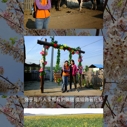
幾乎每戶人家都有的鞦韆 還綴飾著花兒