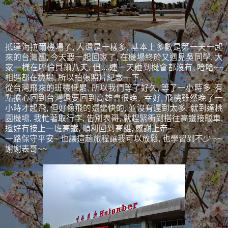
抵達海拉爾機場了, 人還是一樣多, 基本上多數是第一天一起
來的台灣團, 今天要一起回家了, 在機場終於又遇見吳同學, 大
家一樣在呼倫貝爾八天, 但....連一天碰到機會都沒有, 哈哈~~
相遇都在機場, 所以拍張照片紀念一下..
從台灣飛來的班機低累, 所以我們等了好久, 等了一小時多, 有
點擔心回到台灣還要回到高雄會很晚, 幸好, 飛機雖然晚了一
小時才起飛, 但好像飛的還蠻快的, 並沒有遲到太多, 就到達桃
園機場, 我忙著取行李, 告別表哥, 就趕緊衝到搭往高鐵接駁車,
還好有接上一班高鐵, 順利回到高雄, 感謝上帝~
一路保守平安~ 也讓這趟旅程讓我可以放鬆, 也學習到不少 ~~
謝謝表哥~~