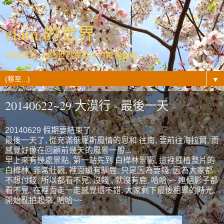
elain 的世界
紀錄著我- 在這世界裡發生的每個情緒...
▼
20140622~29 大漠行 - 最後一天
20140629 假期要結束了
最後一天了, 從充滿俄羅斯風情的恩和 往南, 要前往海拉爾, 而
感覺好像在回顧前幾天的風景一般...
早上來有幾處景點, 第一站先到 白樺林景區, 這裡種植整片的
白樺林, 非常壯觀, 裡面還有馴鹿, 只是因為要錢, 因為大家都
不想付錢, 所以都看不見, 沒錢 , 就沒有鹿, 哈哈~~ 連個影子都
看不見, 在裡面走一走感覺還不錯, 大家剩下最後相聚的時光,
開始亂拍起來, 哈哈~~