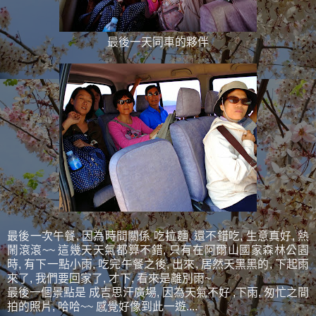
最後一天同車的夥伴
最後一次午餐, 因為時間關係 吃拉麵, 還不錯吃, 生意真好, 熱
鬧滾滾~~ 這幾天天氣都算不錯, 只有在阿爾山國家森林公園
時, 有下一點小雨, 吃完午餐之後, 出來, 居然天黑黑的, 下起雨
來了, 我們要回家了, 才下, 看來是離別雨~
最後一個景點是 成吉思汗廣場, 因為天氣不好 ,下雨, 匆忙之間
拍的照片, 哈哈~~ 感覺好像到此一遊....