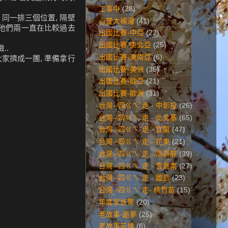
工事中
(28)
同一排三個位置, 隔壁
心靈大補湯
(41)
, 他們兩一直在比較過去
出國比賽-中亞
(22)
出國比賽-東北亞
(25)
..
出國比賽-東南亞
(6)
大家擠成一團, 準備拿行
出國比賽-美洲
(35)
出國比賽-歐亞
(21)
出國比賽-歐洲
(31)
台灣--四ㄍㄟˋ走 - 中彰投
(26)
台灣--四ㄍㄟˋ走 - 北北基
(65)
台灣--四ㄍㄟˋ走 - 宜蘭
(47)
台灣--四ㄍㄟˋ走 - 花東
(21)
台灣--四ㄍㄟˋ走 - 高高屏
(39)
台灣--四ㄍㄟˋ走 - 雲嘉南
(27)
台灣--四ㄍㄟˋ走 - 離島
(23)
台灣--四ㄍㄟˋ走- 桃竹苗
(15)
年度家族聚
(20)
老故事-追夢
(25)
老故事前傳
(6)