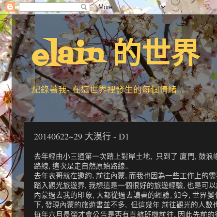
elain 的世界
紀錄著我- 在這世界裡發生的每個情緒...
20140622~29 大漠行 - D1
去年經由小三通第一次踏上對岸土地, 只到了 廈門, 鼓浪
路線, 這次是走自然原始路線..
去年表哥就在邀約, 前往內蒙, 而我也因為一些工作上的需要
踏入觀光旅遊界, 我想這是一個很好的旅遊經驗, 也是可以
內蒙過去我的印象, 大都從過去讀書的經驗, 如今, 世界
下, 發現內蒙的旅遊書並不多, 但這幾年 前往觀光的人數
每年六月長榮才會公告是否有直航班機前往, 因此先前的行