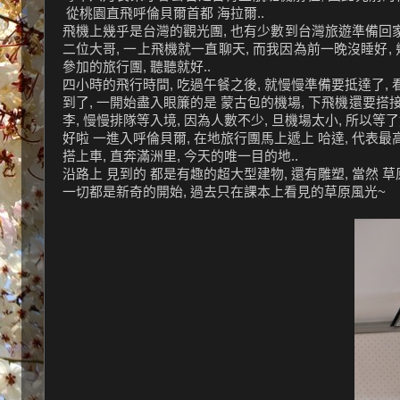
從桃園直飛呼倫貝爾首都 海拉爾..
飛機上幾乎是台灣的觀光團, 也有少數到台灣旅遊準備回家
二位大哥, 一上飛機就一直聊天, 而我因為前一晚沒睡好,
參加的旅行團, 聽聽就好..
四小時的飛行時間, 吃過午餐之後, 就慢慢準備要抵達了, 
到了, 一開始盡入眼簾的是 蒙古包的機場, 下飛機還要搭接
李, 慢慢排隊等入境, 因為人數不少, 旦機場太小, 所以等
好啦 一進入呼倫貝爾, 在地旅行團馬上遞上 哈達, 代表最
搭上車, 直奔滿洲里, 今天的唯一目的地..
沿路上 見到的 都是有趣的超大型建物, 還有雕塑, 當然 草
一切都是新奇的開始, 過去只在課本上看見的草原風光~