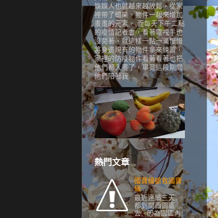
娛娛人也就越來越放鬆，從家
裡帶了蠟果、物件一起來增加
畫畫的元素。 而每天下午二點
的疫情記者會，看著電視手也
沒閒著，就這樣一點一滴慢慢
將身邊現有的物件拿來練習，
家裡的防疫物件看著看著也把
他們都入畫了，畢竟這段期間
他們陪著我...
熱門文章
國寶級搶救國寶
級
最近連續三天,
都到關西園區
去, 因為園區內