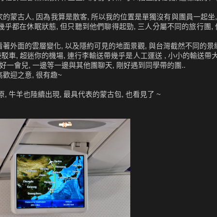
的蒙古人, 因為我算是散客, 所以我的位置是單獨沒有與團員一起坐, 
 幾乎都在休眠狀態, 但只聽到他們聊得起勁, 三人分屬不同的旅行團
看著外面的雲層變化, 以及隱約可見的地面景觀, 與台灣截然不同的景緻
駁車, 超迷你的機場, 連行李輸送帶幾乎是人工運送 , 小小的輸送帶
了好一會兒, 一邊等一邊與其他團聊天, 剛好遇到同學帶的團..
高歡迎之意, 很有趣~
原, 牛羊也陸續出現, 最具代表的蒙古包, 也看見了 ~