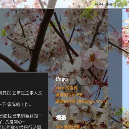
Pages
elain 的世界
 與其說 去年是主走人文
黃黃的世界 FB
黃黃的世界 HHuang's World
下 領隊的工作..
去圖書館找書來稍為翻閱一
標籤
, 真是開心~
50+ 夢想計畫
(4)
可以節省交通飛行時間,