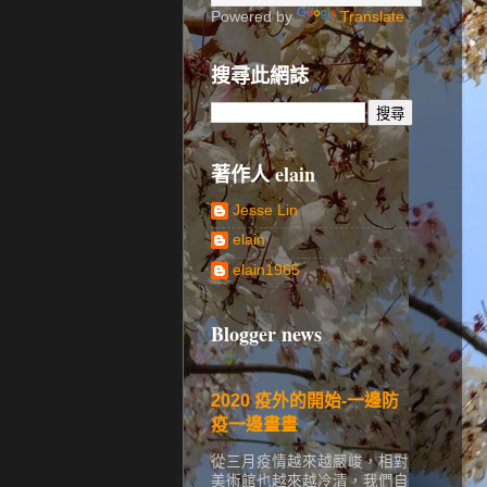
Powered by
Translate
搜尋此網誌
著作人 elain
Jesse Lin
elain
elain1965
Blogger news
2020 疫外的開始-一邊防
疫一邊畫畫
從三月疫情越來越嚴峻，相對
美術館也越來越冷清，我們自