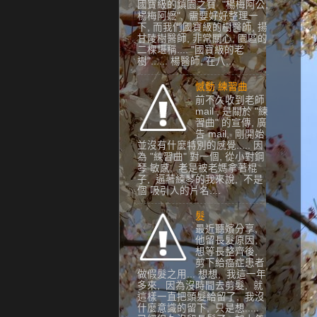
國寶級的鎮園之寶 "楊梅阿公,
楊梅阿嬷", 需要好好整理一
下, 而我們國寶級的樹醫師, 揚
甘陵樹醫師, 非常關心, 園區的
二棵堪稱.... "國寶級的老
樹"...... 楊醫師, 在八...
憾動 練習曲
前不久收到老師
mail , 是關於 "練
習曲" 的宣傳, 廣
告 mail, 剛開始
並沒有什麼特別的感覺..... 因
為 "練習曲" 對一個, 從小對鋼
琴 敏感, 老是被老媽拿著棍
子, 逼著練琴的我來說, 不是
個 吸引人的片名....
髮
最近聽嬪分享,
他留長髮原因,
想等長整齊後,
剪下給癌症患者
做假髮之用... 想想, 我這一年
多來, 因為沒時間去剪髮, 就
這樣一直把頭髮給留了, 我沒
什麼意識的留下, 只是想.....