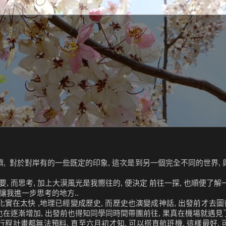
嶼, 對於對岸有的一些既定的印象, 這次是到另一個完全不同的世界,
, 而思考, 加上大漠風光是我嚮往的, 便決定 前往一探, 也順便了解一
讓我進一步思考的地方..
變化實在太快 ,地理已經變成歷史, 而歷史也演變成神話, 出發前才
也在逐漸增加, 出發前也得知同學同時間帶團前往, 果真在機場就遇見了
程計畫都無法預料, 直至六月初才知, 可以搭直航班機, 這樣最好, 