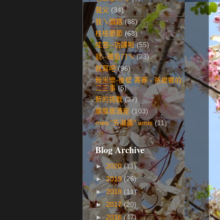
我父
(34)
我ㄟ頭路
(88)
枝枝節節
(68)
哇苦--功課啦
(55)
就--環島ㄇㄟ
(23)
就寫吧
(96)
無米樂-後壁 菁寮 - 爸故鄉的
二三事
(5)
新的挑戰
(37)
靡靡居酒屋
(103)
mes "ㄞ淑麗" amis
(11)
Blog Archive
►
2020
(11)
►
2019
(26)
►
2018
(11)
►
2017
(20)
►
2016
(47)