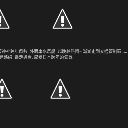
神社跨年倒數, 外面車水馬龍, 越晚越熱鬧~ 漸漸走到交通管制區.....
進路線, 邊走邊看, 感受日本跨年的氣氛