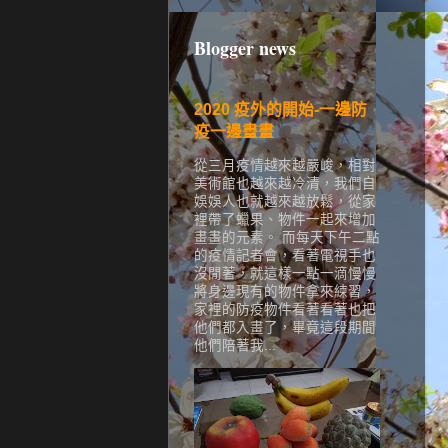
Blogger news
2020 疫外的開始-一邊防
疫一邊畫畫
從三月疫情越來越嚴峻，相對
美術館也越來越冷清，我們自
娛娛人也就越來越放鬆，從家
裡帶了蠟果、物件一起來增加
畫畫的元素。 而每天下午二點
的疫情記者會，看著電視手也
沒閒著，就這樣一點一滴慢慢
將身邊現有的物件拿來練習，
家裡的防疫物件看著看著也把
他們都入畫了，畢竟這段期間
他們陪著我...