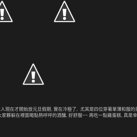
本人現在才開始放元旦假期, 實在冷極了, 尤其是四位穿著單薄和服的
大家夥躲在裡面喝點熱呼呼的酒釀, 好舒服~~ 再吃一點雞蛋糕, 真是