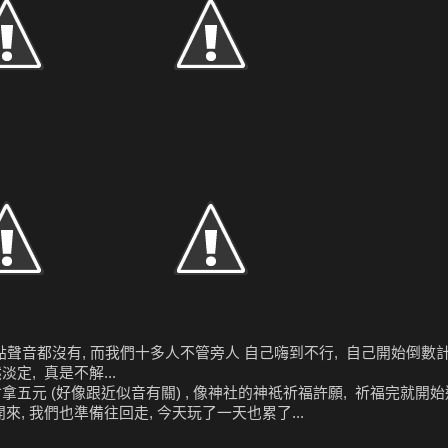
點聲音都沒有, 而我們十多人不管旁人 自己嗨到不行, 自己開始倒數計時
淡定, 真是不解...
拿五元 (好像跟近似音有關) , 像神社的神祗祈福許願, 祈福完就開始逛
來, 我們也準備往回走, 今天玩了一天也累了...