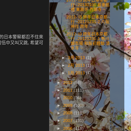
2012- I3 跨年日本京都
行 -20130101 最後巡
禮 東願寺 西願寺 ~
2012- I3 跨年日本京都
行 -20121231-2 八坂
神社 跨年 ~
2012- I3 跨年日本京都
秩序的日本警察都忍不住來
行 -20121231-1 鴨川
在對伍中又叫又跳, 希望可
錦市場 和服初體驗 清
水寺 ~
►
3月 2013
(1)
►
2月 2013
(1)
►
1月 2013
(4)
►
2012
(58)
►
2011
(111)
►
2010
(96)
►
2009
(100)
►
2008
(118)
►
2007
(131)
►
2006
(118)