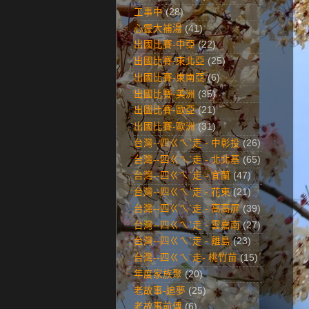
工事中
(28)
心靈大補湯
(41)
出國比賽-中亞
(22)
出國比賽-東北亞
(25)
出國比賽-東南亞
(6)
出國比賽-美洲
(35)
出國比賽-歐亞
(21)
出國比賽-歐洲
(31)
台灣--四ㄍㄟˋ走 - 中彰投
(26)
台灣--四ㄍㄟˋ走 - 北北基
(65)
台灣--四ㄍㄟˋ走 - 宜蘭
(47)
台灣--四ㄍㄟˋ走 - 花東
(21)
台灣--四ㄍㄟˋ走 - 高高屏
(39)
台灣--四ㄍㄟˋ走 - 雲嘉南
(27)
台灣--四ㄍㄟˋ走 - 離島
(23)
台灣--四ㄍㄟˋ走- 桃竹苗
(15)
年度家族聚
(20)
老故事-追夢
(25)
老故事前傳
(6)