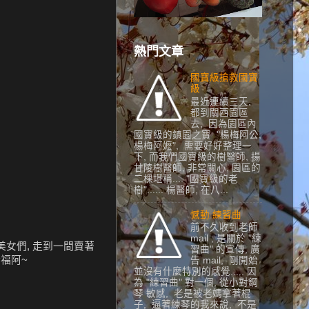
熱門文章
國寶級搶救國寶
級
最近連續三天,
都到關西園區
去, 因為園區內
國寶級的鎮園之寶 "楊梅阿公,
楊梅阿嬷", 需要好好整理一
下, 而我們國寶級的樹醫師, 揚
甘陵樹醫師, 非常關心, 園區的
二棵堪稱.... "國寶級的老
樹"...... 楊醫師, 在八...
憾動 練習曲
前不久收到老師
mail , 是關於 "練
美女們, 走到一間賣著
習曲" 的宣傳, 廣
幸福阿~
告 mail, 剛開始
並沒有什麼特別的感覺..... 因
為 "練習曲" 對一個, 從小對鋼
琴 敏感, 老是被老媽拿著棍
子, 逼著練琴的我來說, 不是