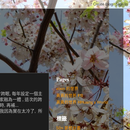
Pages
elain 的世界
會跨眠, 每年設定一個主
黃黃的世界 FB
大家融為一體 , 這次的跨
黃黃的世界 HHuang's World
 再補...
 我因為實在太冷了, 所
標籤
50+ 夢想計畫
(4)