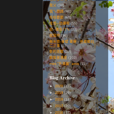
我父
(34)
我ㄟ頭路
(88)
枝枝節節
(68)
哇苦--功課啦
(55)
就--環島ㄇㄟ
(23)
就寫吧
(96)
無米樂-後壁 菁寮 - 爸故鄉的
二三事
(5)
新的挑戰
(37)
靡靡居酒屋
(103)
mes "ㄞ淑麗" amis
(11)
Blog Archive
►
2020
(11)
►
2019
(26)
►
2018
(11)
►
2017
(20)
►
2016
(47)