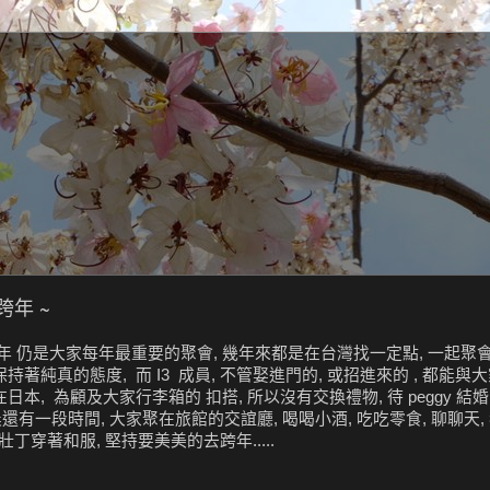
 跨年 ~
但 跨年 仍是大家每年最重要的聚會, 幾年來都是在台灣找一定點, 一起聚
持著純真的態度, 而 I3 成員, 不管娶進門的, 或招進來的 , 都能與
本, 為顧及大家行李箱的 扣搭, 所以沒有交換禮物, 待 peggy 結婚時,
還有一段時間, 大家聚在旅館的交誼廳, 喝喝小酒, 吃吃零食, 聊聊天,
穿著和服, 堅持要美美的去跨年.....