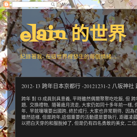
elain 的世界
紀錄著我- 在這世界裡發生的每個情緒...
2012- I3 跨年日本京都行 -20121231-2 八坂神社
跨年 對 I3 成員別具意義, 平時雖然偶爾聚聚吃吃飯, 
題, 交換禮物, 隨著歲月流走, 大家仍如同十多年前一樣, 保
年, 早就嚷嚷要出國跨, 終於成行, 大家也非常期待, 因為在日
雖然這樣, 但是跨年,這個重要的活動還是要執行, 距離凌晨
以把白天穿的和服脫掉了, 但是仍有四名勇敢的美女, 二位壯丁