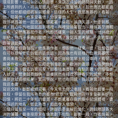
環境影響，也可以依心情影響，來決定停留的時間與天數，一路
上所遇到的人，可以是旅人，也可以是當地人，對他而言都是過
客，但他都細細觀察與體會，這樣的人生，我是羨慕的，看著
他、陪著他，也享受著他、分享著他。
我彷彿跟著他一起流浪，頭戴著一朵花，浪跡天涯，他走到那
裡，我心中的地圖就跟到哪裡，嘴裡變換著語言、種族甚至邏輯
思考，突然羨慕起作者，也想這樣來一趟人生的經驗，他
歲的
26
年紀，我四十多歲的軀體，可以嗎？我認真思考著
不安的靈魂
….
跟著跳動著。
寶同學曾經跟我說，他羨慕作者，想跟他一樣來一遭，我想我現
在可以理解他告訴我的這些話，因為我也有這樣的血液與基因
…..
書尚未看完，但已接近尾聲，最近我經常早上搭公車時，看著
…
跟著作者一路旅行，已經走到里斯本，歐洲的盡頭，心情開始有
些兒沈重，我告訴寶同學，初看這本書時，有點困難，但慢慢進
入狀況，爾後越看越快，最後居然有種捨不得看完的感覺，不想
讓旅途就這樣結束。寶同學說，他也有同感，我感謝寶同學借給
我這本書。
寫這文時，斷斷續續寫著，今天早上搭公車時，看著他最後一段
旅程，停留在我所熟悉的都市“巴黎”，我與他同時享受著美好的
回憶，將近二十年前的畫面，不斷重複在我的腦中記憶體裡，書
中描述的地名，如此熟悉，如此令人依戀。
三個月延長至一年的旅程，跨越四季氣候的變化，跨越地球各大
洲的藩籬，最後按原意在倫敦劃下句點。最後一段，作者說著，