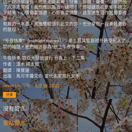
這一段路很漫長，他邊走邊寫著，分著三部曲，最後一部居然拖
了六年才完成，我想應該跟我一樣吧！？旅程總是在依依不捨之
下結束，心情需要調適，心態需要調整，甚至連生活作息都要改
變。
有趣的一本書，我推薦給讀到此文的你，也分享你一段美好奇妙
的旅程。
“午夜快車”（
）：是土耳其監獄裡外籍受刑人之
midnight express
間的暗語。他們稱逃獄為“搭上午夜快車”。
午夜快車
歐亞大陸放浪行
分為上、下二集
-
作者：澤木
耕太郎
翻譯：陳寶蓮
出版：馬可孛羅文化
當代名家旅行文學
Jesse Lin
日期：
8月 19, 2011
分享
沒有留言:
張貼留言