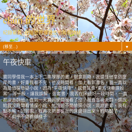
elain 的世界
紀錄著我- 在這世界裡發生的每個情緒...
▼
午夜快車
寶同學借我一本上下二集厚厚的書，剛拿到時，我還怪他拿這麼
厚的書，好重我看不完，也沒時間看，加上看到書名，我一直以
為是偵探懸疑小說，因為“午夜快車”，感覺就像“東方快車謀殺
案”
等一般，讓我誤解，這套書，我丟在床邊好一段時間，一直
…
都沒去翻他，直到一天寶同學問我看了沒？我直言尚未翻，還說
給我沒時間看偵探小說，他說這不是偵探小說，是旅遊書，我有
點不解，回到家，我再次把書從我的床邊撈出來，約略翻了一
下，似乎不錯看得樣子。