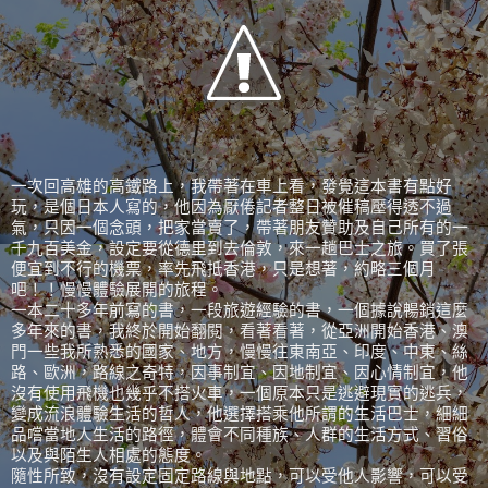
一次回高雄的高鐵路上，我帶著在車上看，發覺這本書有點好
玩，是個日本人寫的，他因為厭倦記者整日被催稿壓得透不過
氣，只因一個念頭，把家當賣了，帶著朋友贊助及自己所有的一
千九百美金，設定要從德里到去倫敦，來一趟巴士之旅。買了張
便宜到不行的機票，率先飛抵香港，只是想著，約略三個月
吧！！慢慢體驗展開的旅程。
一本二十多年前寫的書，一段旅遊經驗的書，一個據說暢銷這麼
多年來的書，我終於開始翻閱，看著看著，從亞洲開始香港、澳
門一些我所熟悉的國家、地方，慢慢往東南亞、印度、中東、絲
路、歐洲，路線之奇特，因事制宜、因地制宜、因心情制宜，他
沒有使用飛機也幾乎不搭火車，一個原本只是逃避現實的逃兵，
變成流浪體驗生活的哲人，他選擇搭乘他所謂的生活巴士，細細
品嚐當地人生活的路徑，體會不同種族、人群的生活方式、習俗
以及與陌生人相處的態度。
隨性所致，沒有設定固定路線與地點，可以受他人影響，可以受