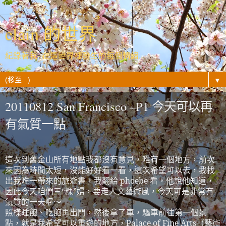
elain 的世界
紀錄著我- 在這世界裡發生的每個情緒...
▼
20110812 San Francisco –P1 今天可以再
有氣質一點
這次到舊金山所有地點我都沒有意見，唯有一個地方，前次
來因為時間太短，沒能好好看一看，這次希望可以去，我找
出我唯一帶來的旅遊書，我翻給
phoebe
看，他說他知道，
因此今天咱們三“粿”婦，要走人文藝術風，今天可是非常有
氣質的一天喔～
照樣睡飽、吃飽再出門，然後拿了車，驅車前往第一個景
點，就是我希望可以重遊的地方，
Palace of Fine Arts
（藝術