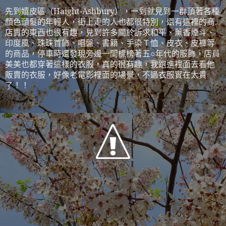
先到嬉皮區（
Haight-Ashbury
），一到就見到一群頂著各種
顏色頭髮的年輕人，街上走的人也都很特別，還有這裡的商
店賣的東西也很有趣，見到許多關於訴求和平、薰香煙斗、
印度風、珠珠首飾、唱盤、書籍、手染Ｔ恤、皮衣、皮褲等
的商品，停車時還發現旁邊一間標榜著五○年代的服飾，店員
美美也都穿著這樣的衣服，真的很有趣，我跑進裡面去看他
販賣的衣服，好像老電影裡面的場景，不過衣服實在太貴
了！！