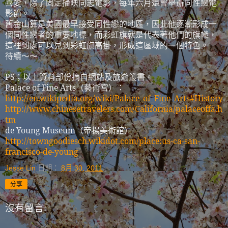
喜愛，除了固定播映同志電影，每年六月還會舉辦同性戀電
影節
。
舊金山算是美國最早接受同性戀的地區，因此他逐漸形成一
個同性戀者的重要地標，而彩虹旗就是代表著他們的旗幟，
這裡到處可以見到彩虹旗高掛，形成這區域的一個特色。
待續～～
PS
；以上資料部份摘自網站及旅遊叢書。
Palace of Fine Arts
（藝術宮）：
http://en.wikipedia.org/wiki/Palace_of_Fine_Arts#History
http://www.chinesetravelers.com/California/palaceoffa.h
tm
de Young Museum
（帝揚美術館）
http://towngoodiesch.wikidot.com/place:us-ca-san-
francisco-de-young
Jesse Lin
日期：
8月 30, 2011
分享
沒有留言: