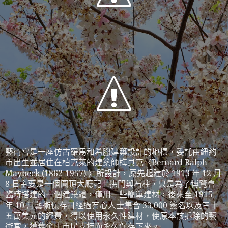
藝術宮是一座仿古羅馬和希臘建築設計的地標，委託由紐約
市出生並居住在柏克萊的建築師梅貝克〈
Bernard Ralph
Maybeck (1862-1957)
〉所設計，
原先起建於
1913
年
12
月
8
日主要是一個圓頂大廳配上拱門與石柱，只是為了博覽會
臨時搭建的一個建築體，僅用一些簡單建材，後來至
1915
年
10
月藝術保存日經過有心人士集合
33,000
簽名以及三十
五萬美元的經費，得以使用永久性建材，使原本該拆除的藝
術宮，獲舊金山市民支持而永久保存下來。