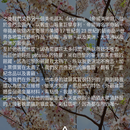
之後我們又到另一個美術館叫
de young
（帝揚美術館）位
於金門公園內，以舊金山報業巨擘亨利．帝揚的名字命名。
帝揚美術館內主要展示美國
17
世紀到
21
世紀的藝術品，世
界各地當代藝術作品、紡織、服飾、以及美洲、大洋洲以及
非洲的藝術品。
至於他收藏什麼，因為需要花太多時間，所以我就不進去，
而且他剛好在
picasso
的特展，來自巴黎的畢卡索美術館的
館藏，因為巴黎的館藏我太熟了，所以我更決定不進去，加
上票價實在太貴了，我們反而進去他的販售區，翻看了一些
紀念品以及書籍。
之後我們在外面晃，他本身的建築其實很特別的，剛到時我
還以為他正在維修，後來才知道，那是他的特色，外觀建築
體整個用金屬材料，有點怪，我是不太
……
呵呵～反正就在他的園區走走，天氣很好，晒晒太陽頂舒服
的，接著我建議到嬉皮區、彩虹區吧！因為都在附近喔～