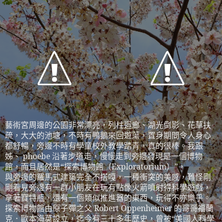
藝術宮周邊的公園非常漂亮，列柱迴廊、湖光倒影、花草扶
疏，大大的池塘，不時有鴨鵝來回遊蕩，置身期間令人身心
都舒暢，旁邊不時有學童校外教學踏青，真的很棒。
我跟
姊、
phoebe
沿著步道走，慢慢走到旁邊發現是一個博物
館，而且居然是“探索博物館（
Exploratorium
）”，
與旁邊的羅馬式建築完全不搭嘎，一種衝突的美感，難怪剛
剛看見旁邊有一群小朋友在玩有點像火箭噴射得科學遊戲，
拿著寶特瓶，還有一個類似推進器的東西，玩得不亦樂乎。
探索博物館由原子彈之父
Robert Oppenheimer
的哥哥福蘭
克．歐本海莫設立，迄今有三十多年歷史，曾被“美國人科學