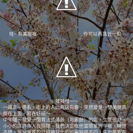
哇~ 有美腿喔~ 你可以再靠近一點~
哇哇哇~~~
一邊走一邊看，街上的人比商店有趣，突然發覺一雙美腿高
掛在上面，實在好玩～
中午囉～發覺一間賣法式薄餅（可麗餅）的店，生意很好，
小小的店許多人在排隊，我們決定吃他當簡單的午餐，味道
不錯，與台灣賣的已經被日化的可麗餅很不同，這也是我在