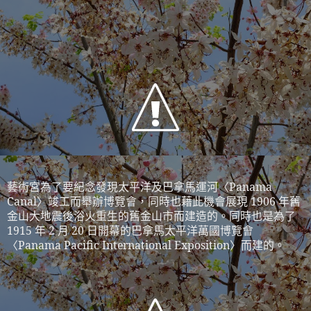
藝術宮為了要紀念發現太平洋及巴拿馬運河〈
Panama
Canal
〉竣工而舉辦博覽會，同時也藉此機會展現
1906
年舊
金山大地震後浴火重生的舊金山市而建造的。同時也是為了
1915
年
2
月
20
日開幕的巴拿馬太平洋萬國博覽會
〈
Panama Pacific International Exposition
〉而建的。