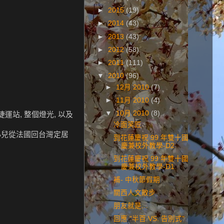
►
2015
(19)
►
2014
(43)
►
2013
(43)
►
2012
(58)
►
2011
(111)
▼
2010
(96)
►
12月 2010
(7)
►
11月 2010
(4)
▼
10月 2010
(8)
運站, 整個燈光, 以及
冷面笑匠
的小兒從法國回台灣定居
到花蓮慶祝 99 年雙十國
慶兼校外教學-D2
到花蓮慶祝 99 年雙十國
慶兼校外教學-D1
補- 中秋節假期
關西人文散步
朋友就是...
回應 "半百 VS. 告別式"