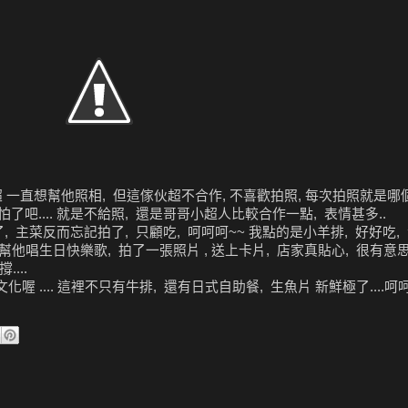
 一直想幫他照相, 但這傢伙超不合作, 不喜歡拍照, 每次拍照就是哪個 "
怕了吧.... 就是不給照, 還是哥哥小超人比較合作一點, 表情甚多..
都拍了, 主菜反而忘記拍了, 只顧吃, 呵呵呵~~ 我點的是小羊排, 好好吃
幫他唱生日快樂歌, 拍了一張照片 , 送上卡片, 店家真貼心, 很有意思
...
.... 這裡不只有牛排, 還有日式自助餐, 生魚片 新鮮極了....呵