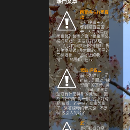
熱門文章
國寶級搶救國寶
級
最近連續三天,
都到關西園區
去, 因為園區內
國寶級的鎮園之寶 "楊梅阿公,
楊梅阿嬷", 需要好好整理一
下, 而我們國寶級的樹醫師, 揚
甘陵樹醫師, 非常關心, 園區的
二棵堪稱.... "國寶級的老
樹"...... 楊醫師, 在八...
憾動 練習曲
前不久收到老師
mail , 是關於 "練
習曲" 的宣傳, 廣
告 mail, 剛開始
並沒有什麼特別的感覺..... 因
為 "練習曲" 對一個, 從小對鋼
琴 敏感, 老是被老媽拿著棍
子, 逼著練琴的我來說, 不是
個 吸引人的片名....
髮
最近聽嬪分享,