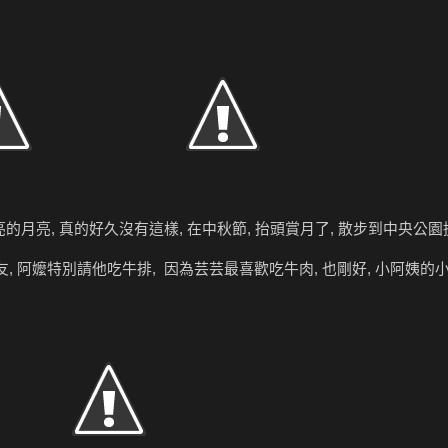
的月亮, 真的好久沒有這樣, 在中秋節, 抬頭賞月了, 散步到中央公園捷
, 阿嬤特別請他吃牛排, 因為芸芸最喜歡吃牛肉, 也剛好, 小阿姨