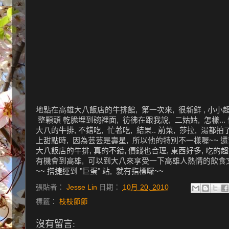
地點在高雄大八飯店的牛排館, 第一次來, 很新鮮 , 小小超
整顆頭 乾脆埋到碗裡面, 彷彿在跟我說, 二姑姑, 怎樣... 
大八的牛排, 不錯吃, 忙著吃, 結果.. 前菜, 莎拉, 湯
上甜點時, 因為芸芸是壽星, 所以他的特別不一樣喔~~ 還
大八飯店的牛排, 真的不錯, 價錢也合理, 東西好多, 吃的超撐.
有機會到高雄, 可以到大八來享受一下高雄人熱情的飲食文化喔 
~~ 搭捷運到 "巨蛋" 站, 就有指標囉~~
張貼者：
Jesse Lin
日期：
10月 20, 2010
標籤：
枝枝節節
沒有留言: