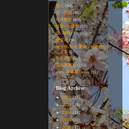
我父
(34)
我ㄟ頭路
(88)
枝枝節節
(68)
哇苦--功課啦
(55)
就--環島ㄇㄟ
(23)
就寫吧
(96)
無米樂-後壁 菁寮 - 爸故鄉的
二三事
(5)
新的挑戰
(37)
靡靡居酒屋
(103)
mes "ㄞ淑麗" amis
(11)
Blog Archive
►
2020
(11)
►
2019
(26)
►
2018
(11)
►
2017
(20)
►
2016
(47)