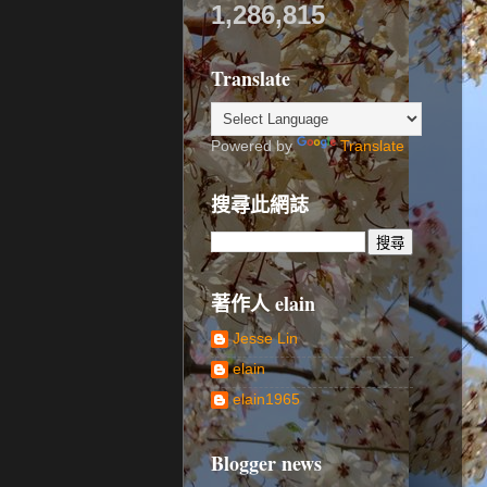
1,286,815
Translate
Powered by
Translate
搜尋此網誌
著作人 elain
Jesse Lin
elain
elain1965
Blogger news