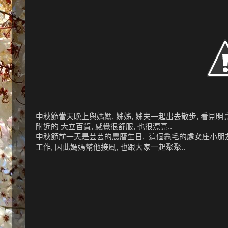
中秋節當天晚上與媽媽, 姊姊, 姊夫一起出去散步, 看見明亮
附近的 大立百貨, 感覺很舒服, 也很漂亮..
中秋節前一天是芸芸的農曆生日, 這個龜毛的處女座小朋友
工作, 因此媽媽幫他接風, 也跟大家一起聚聚..