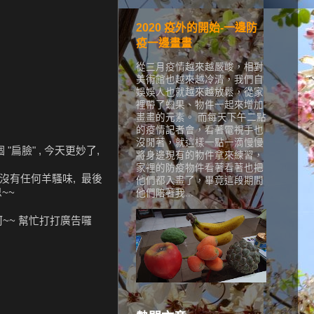
2020 疫外的開始-一邊防
疫一邊畫畫
從三月疫情越來越嚴峻，相對
美術館也越來越冷清，我們自
娛娛人也就越來越放鬆，從家
裡帶了蠟果、物件一起來增加
畫畫的元素。 而每天下午二點
的疫情記者會，看著電視手也
沒閒著，就這樣一點一滴慢慢
扁臉" , 今天更妙了,
將身邊現有的物件拿來練習，
家裡的防疫物件看著看著也把
, 沒有任何羊騷味, 最後
他們都入畫了，畢竟這段期間
~~
他們陪著我...
呵~~ 幫忙打打廣告囉