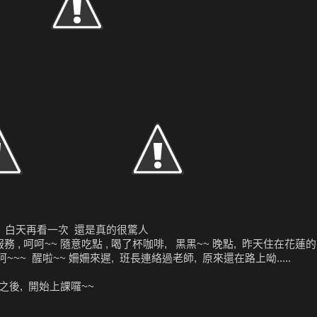
白天再看一次 還是真的很驚人
 呵呵~~ 隨意吃點 , 喝了杯咖啡, 黑黑~~ 晚點, 昨天住在花蓮的同
. 呵呵~~~ 醒啦~~ 姍姍來遲, 班長連絡過老師, 原來還在路上呦.....
之後, 開始上課囉~~