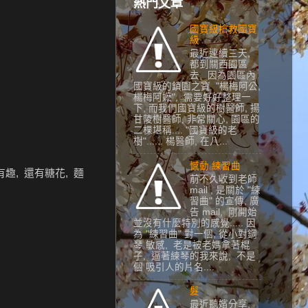
熱門文章
國寶級搶救國寶
級
最近連續三天,
都到關西園區
去, 因為園區內
國寶級的鎮園之寶 "楊梅阿公,
楊梅阿嬷", 需要好好整理一
下, 而我們國寶級的樹醫師, 揚
甘陵樹醫師, 非常關心, 園區的
二棵堪稱.... "國寶級的老
樹"...... 楊醫師, 在八...
憾動 練習曲
趣, 還有糖花, 麵
前不久收到老師
mail , 是關於 "練
習曲" 的宣傳, 廣
告 mail, 剛開始
並沒有什麼特別的感覺..... 因
為 "練習曲" 對一個, 從小對鋼
琴 敏感, 老是被老媽拿著棍
子, 逼著練琴的我來說, 不是
個 吸引人的片名....
髮
最近聽嬪分享,