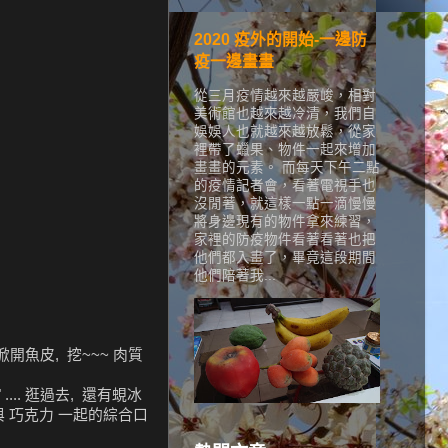
2020 疫外的開始-一邊防
疫一邊畫畫
從三月疫情越來越嚴峻，相對
美術館也越來越冷清，我們自
娛娛人也就越來越放鬆，從家
裡帶了蠟果、物件一起來增加
畫畫的元素。 而每天下午二點
的疫情記者會，看著電視手也
沒閒著，就這樣一點一滴慢慢
將身邊現有的物件拿來練習，
家裡的防疫物件看著看著也把
他們都入畫了，畢竟這段期間
他們陪著我...
開魚皮, 挖~~~ 肉質
.. 逛過去, 還有蜆冰
 與 巧克力 一起的綜合口