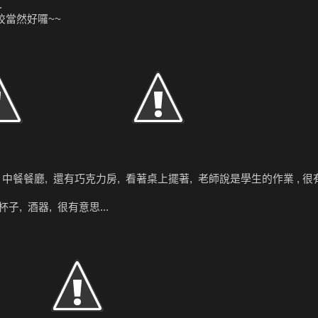
.
校當然好囉~~
中餐餐廳, 還有巧克力房, 看著桌上擺著, 老師說是學生的作業 , 很有
子, 酒器, 很有意思...