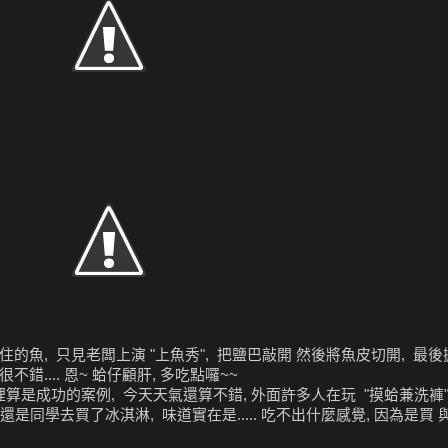
住的魚, 只見老闆上演 "上魚秀", 把鹽巴敲開 然後將魚皮切開, 最後掀
不錯.... 恩~ 蛤仔顧肝, 多吃點囉~~
是成功的案例, 今天天氣還算不錯, 外面許多人在玩 "摸蛤兼洗褲" ..
還是同學去買了冰淇淋, 味道實在是..... 吃不出什麼感覺, 因為是買