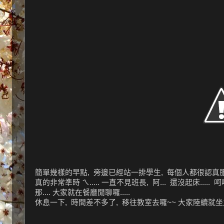
簡單幾樣的早點, 旁邊已經站一排學生, 每個人都很認真服務 ,
真的非常準時 ㄟ..... 一直不見班長, 阿... 還沒起床....
那.... 大家就在餐廳閒聊囉.....
休息一下, 時間差不多了, 移往教室去囉~~ 大家陸續就坐