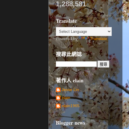
1,288,581
Translate
Powered by
Translate
搜尋此網誌
著作人 elain
Jesse Lin
elain
elain1965
Blogger news