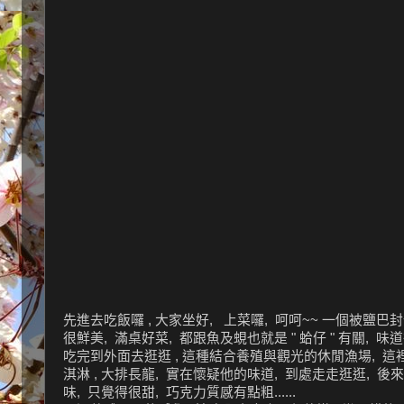
先進去吃飯囉 , 大家坐好, 上菜囉, 呵呵~~ 一個被鹽巴封
很鮮美, 滿桌好菜, 都跟魚及蜆也就是 " 蛤仔 " 有關, 味道很
吃完到外面去逛逛 , 這種結合養殖與觀光的休閒漁場, 這裡算
淇淋 , 大排長龍, 實在懷疑他的味道, 到處走走逛逛, 後來
味, 只覺得很甜, 巧克力質感有點粗......