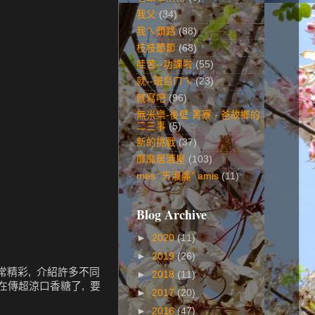
我父
(34)
我ㄟ頭路
(88)
枝枝節節
(68)
哇苦--功課啦
(55)
就--環島ㄇㄟ
(23)
就寫吧
(96)
無米樂-後壁 菁寮 - 爸故鄉的
二三事
(5)
新的挑戰
(37)
靡靡居酒屋
(103)
mes "ㄞ淑麗" amis
(11)
Blog Archive
►
2020
(11)
►
2019
(26)
課非常精彩, 介紹許多不同
►
2018
(11)
在傳超涼口香糖了, 要
►
2017
(20)
►
2016
(47)