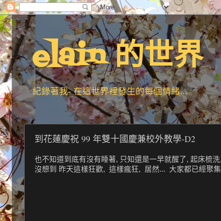
elain 的世界
紀錄著我- 在這世界裡發生的每個情緒...
到花蓮慶祝 99 年雙十國慶兼校外教學-D2
也不知道到底有沒有睡著, 只知還是一早就醒了, 起床梳洗
沒想到 昨天這樣狂歡, 這樣瘋狂, 居然... 大家都已經聚集在餐