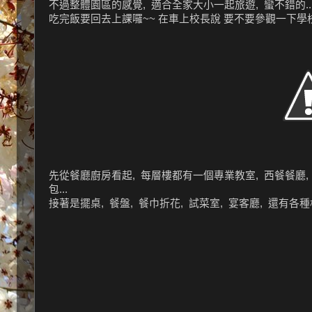
不過整體園區的感覺, 適合全家大小一起旅遊, 蠻不錯的..
吃完飯要回去上課囉~~ 在車上校長說 要不要參觀一下學
先從餐廳廚房看起, 每層樓都有一個專業教室, 西餐餐廳, 
包...
接著是擺桌, 餐盤, 餐巾折花, 試菜室, 宴客廳, 還有各種杯