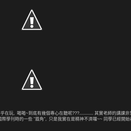
乎在玩, 喝喝~到底有幾個專心在聽呢???............ 其實老師的講
際學刊時的一些 "眉角", 只是我實在是精神不濟囉~~ 同學已經開始
..