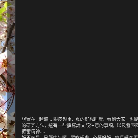
說實在, 越聽... 眼皮越重, 真的好想睡覺, 看到大家, 也幾
的研究方法, 還有一些撰寫論文該注意的事項, 以及發表國
振奮精神....
好不容易, 已經中午囉 , 要吃飯啦, 心情好好, 校長請客喔.