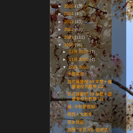
►
2015
(19)
►
2014
(43)
►
2013
(43)
►
2012
(58)
►
2011
(111)
▼
2010
(96)
►
12月 2010
(7)
►
11月 2010
(4)
▼
10月 2010
(8)
冷面笑匠
到花蓮慶祝 99 年雙十國
慶兼校外教學-D2
到花蓮慶祝 99 年雙十國
慶兼校外教學-D1
補- 中秋節假期
關西人文散步
朋友就是...
回應 "半百 VS. 告別式"