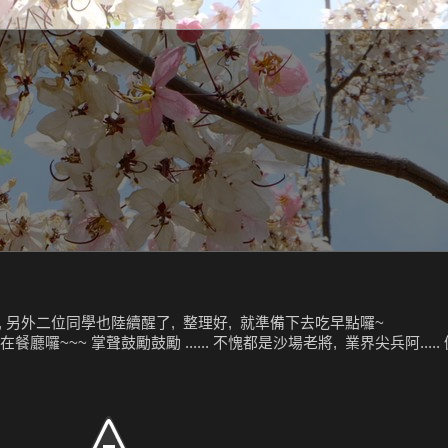
, 另外二位同學也陸續醒了, 整理好, 就準備下去吃早點囉~
廳囉~~~ 掌聲鼓勵鼓勵 ...... 不愧都是沙場老將, 業界尖兵阿..... 