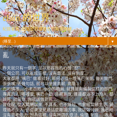
elain 的世界
紀錄著我- 在這世界裡發生的每個情緒...
▼
亂
昨天就只有一個字, 足以形容我的心情 "怒".....
一個公司, 可以亂成這樣, 沒有章法, 沒有制度...
大家都用 "嘴巴" 做事就好, 那何必找一堆嘴巴來呢, 每天開門,
張張嘴, 丟幾句話, 就可以坐擁高薪, 高階...
而可憐哪.... 小老百姓, 小小的職員, 就算是有編製這樣的部門,
專責的人, 哪裡管, 嘴巴一動, 非親非故, 連邊都沾不上的人, 都
該死, 就是你, 你就該做到死....
實在是, 從入職場以來, 不算長, 也不算短, 也曾經當過主管, 管
理過不少人, 但從來沒見過這麼離譜的事, 我該如何做, 我已經
沒有思考能力, 因為這裡, 沒有所謂的章法, 倫理, 制度.... 亂亂