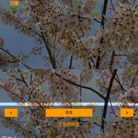
回覆
‹
›
首頁
查看網路版