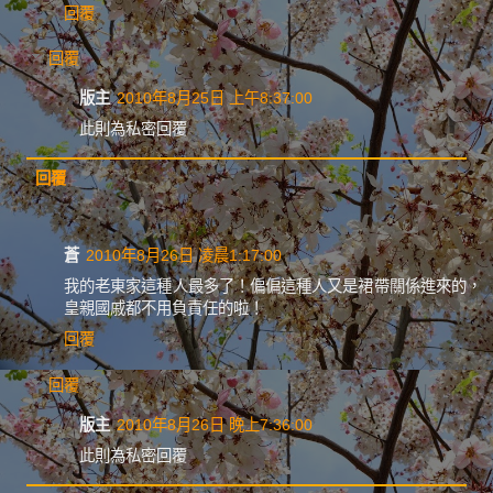
回覆
回覆
版主
2010年8月25日 上午8:37:00
此則為私密回覆
回覆
蒼
2010年8月26日 凌晨1:17:00
我的老東家這種人最多了！偏偏這種人又是裙帶關係進來的，
皇親國戚都不用負責任的啦！
回覆
回覆
版主
2010年8月26日 晚上7:36:00
此則為私密回覆