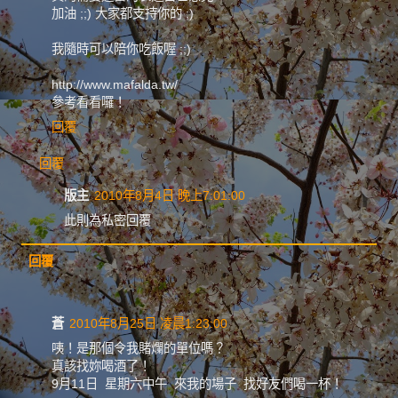
加油 ;;) 大家都支持你的 ;)
我隨時可以陪你吃飯喔 ;;)
http://www.mafalda.tw/
參考看看囉！
回覆
回覆
版主
2010年8月4日 晚上7:01:00
此則為私密回覆
回覆
蒼
2010年8月25日 凌晨1:23:00
咦！是那個令我賭爛的單位嗎？
真該找妳喝酒了！
9月11日 星期六中午 來我的場子 找好友們喝一杯！