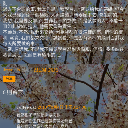
亂....
過去不合理的事, 我當作是一種學習, 上帝要給我的磨練, 但今
天我已經到達一個極限, 人再繼續這樣委屈下去, 會生病的....
我想, 我需要反擊了, 並非我不願意做, 而是該做的人 , 不能一
直如此放縱, 這人, 他需要負點責任 ...
不願意, 不然, 我們來交換, 因為我都在做這樣的事, 把你的權
利, 薪資, 我們都來交換... 試試看, 你是否有這樣的能耐面對我
每天所要做的事........
上帝, 原諒我, 不是我不願意學習忍耐與順服, 但請, 多多站在
我這邊 .... 忍耐是有極限的.....
Jesse Lin
日期：
8月 04, 2010
分享
6 則留言:
coffee cat
2010年8月4日 下午3:17:00
雖然很多時候是需要忍耐
但是這份工作已經讓你開始痛苦
真的需要適當的表達自己意見