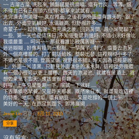
~~ 古溜古溜, 洗起來, 頭髮感覺很滑順, 還有竹炭... 等等, 恨
不得自己有三個頭六個臂, 都拿來試試看....
洗完澡去泡湯囉~~ 先在裡面, 之後看到外面還有露天的, 跟了
出去, 外面空氣較好, 水溫雖高, 但舒服許多....
奇蒙子~~~ 超舒服喔~ 泡完澡之後, 回到房間, 跟小米閒聊了
一些, 第一天也是認床日, 不知道要認到幾時, 不過小米好像比
我還嚴重 .... 呵呵~~~ 那就看誰比較厲害囉~~~
迷迷糊糊 , 好像有睡到一點點, 一早醒了, 對了, 還要去泡另
外一個高樓層的, 打了電話給姊, 整裝出發 ,這裡規模小多了,
不過也是很不錯, 登高望遠, 視野很不錯!! 昨天因為已經是晚
上, 外面一片漆黑, 只聽見外面湍急的溪水聲, 這裡從旁邊還
有一個小徑可以更上層樓, 露天的泡湯池, 就建在屋頂上, 我
想如果是下雪天, 應該會很有趣....
好啦, 上午只是要涮一下, 嚐試一下就好 ....
下去準備吃早餐, 又是昨天那裏, 既然來日本, 就盡量吃這裡
的特產, 地瓜, 南瓜, 還有納豆 ..... 又是吃撐的一個上午........
美好的一天, 在飽足氛圍下, 即將展開 ....
Jesse Lin
日期：
8月 11, 2010
分享
沒有留言: