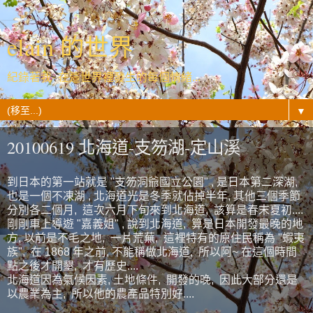
elain 的世界
紀錄著我- 在這世界裡發生的每個情緒...
▼
20100619 北海道-支笏湖-定山溪
到日本的第一站就是 "支笏洞爺國立公園" , 是日本第二深湖,
也是一個不凍湖 , 北海道光是冬季就佔掉半年, 其他三個季節
分別各二個月, 這次六月下旬來到北海道, 該算是春末夏初....
剛剛車上導遊 "嘉義姐" , 說到北海道, 算是日本開發最晚的地
方, 以前是不毛之地, 一片荒蕪, 這裡特有的原住民稱為 "蝦夷
族", 在 1868 年之前, 不能稱做北海道, 所以阿~ 在這個時間
點之後才開墾, 才有歷史....
北海道因為氣候因素, 土地條件, 開發的晚, 因此大部分還是
以農業為主, 所以他的農產品特別好....