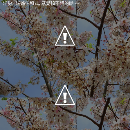
洋房, 姊姊住和式, 感覺頂不錯的呦~~