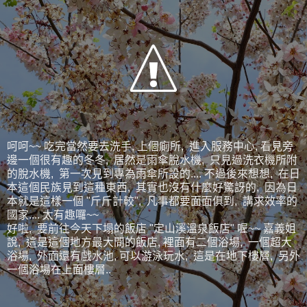
呵呵~~ 吃完當然要去洗手, 上個廁所, 進入服務中心, 看見旁
邊一個很有趣的冬冬, 居然是雨傘脫水機, 只見過洗衣機所附
的脫水機, 第一次見到專為雨傘所設的.... 不過後來想想, 在日
本這個民族見到這種東西, 其實也沒有什麼好驚訝的, 因為日
本就是這樣一個 "斤斤計較", 凡事都要面面俱到, 講求效率的
國家.... 太有趣囉~~
好啦, 要前往今天下塌的飯店 "定山溪溫泉飯店" 喔~~ 嘉義姐
說, 這是這個地方最大間的飯店, 裡面有二個浴場, 一個超大
浴場, 外面還有戲水池, 可以游泳玩水, 這是在地下樓層, 另外
一個浴場在上面樓層..