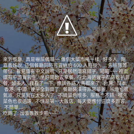
來到餐廳, 真是嚇屎偶囉~~ 像個大菜市場一樣, 好多人, 剛
嘉義姊說, 這個餐廳同時可容納約 600 人用餐ㄟ.... 先排隊等
帶位, 看見還有中文說明, 只是居然還寫錯字, 喝喝~~~ 裡面
還有中國實習生, 坐好開始去拿餐, 在北海道幾乎都是吃扒非
餐, 超多人, 我看了一下, 應該各路人馬都來了, 台灣, 日本,
香港, 中國, 幾乎全到齊了, 餐廳裝潢得非常華麗, 吊燈也很
氣派, 只是實在太多人了, 不過菜色很多, 服務也不錯, 補充
菜色也很迅速, 不愧是第一大飯店, 每天要應付這麼多遊客,
不簡單....
吃飽了, 出去散散步吧~~~