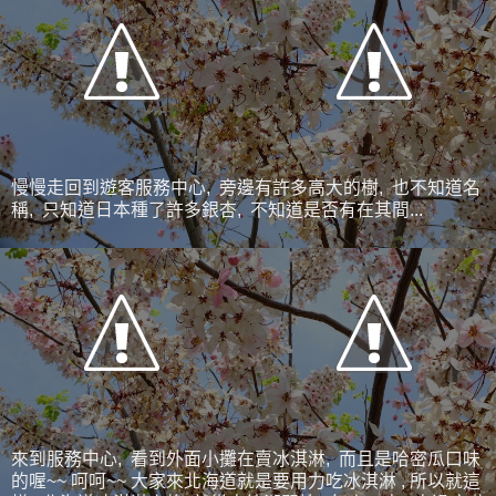
慢慢走回到遊客服務中心, 旁邊有許多高大的樹, 也不知道名
稱, 只知道日本種了許多銀杏, 不知道是否有在其間...
來到服務中心, 看到外面小攤在賣冰淇淋, 而且是哈密瓜口味
的喔~~ 呵呵~~ 大家來北海道就是要用力吃冰淇淋 , 所以就這