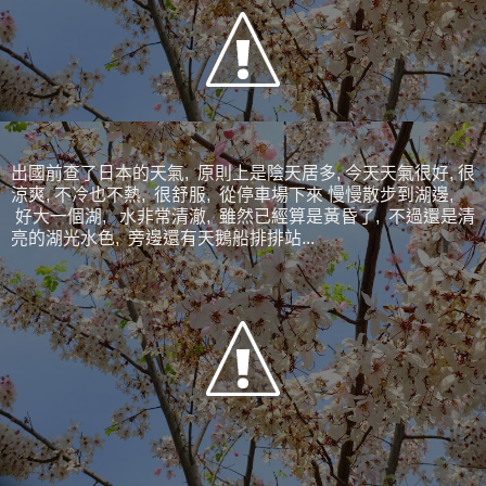
出國前查了日本的天氣, 原則上是陰天居多, 今天天氣很好, 很
涼爽, 不冷也不熱, 很舒服, 從停車場下來 慢慢散步到湖邊,
好大一個湖, 水非常清澈, 雖然已經算是黃昏了, 不過還是清
亮的湖光水色, 旁邊還有天鵝船排排站...