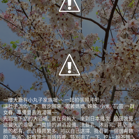
一樓大廳有小丸子家族喔~~ 一起拍張照片吧~~
讓肚子消化一下, 散步回來, 跟著媽媽, 姊姊, 小米, 芸芸 一群
女眷, 準備要去泡湯囉~~
先到地下室的大浴場, 實在有夠大, 來到日本幾次, 這是我見
過最大的浴場, 一整排的淋浴設備, 洗髮乳, 沐浴乳, 甚至洗
臉的都有, 而且種類繁多, 可以自己選擇, 我看到一個很有趣
的 "馬油", 好像是北海道特產, 特別用了一下, 挖~~ 粉不錯ㄟ