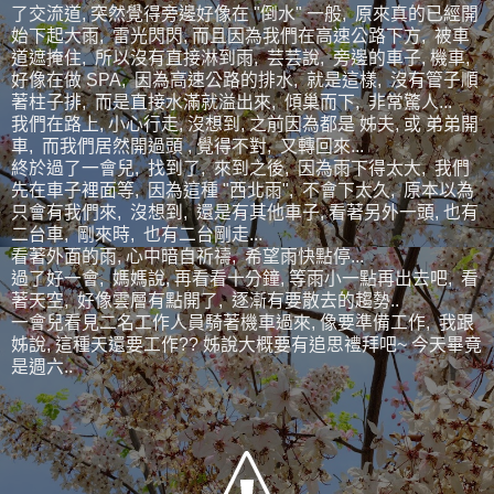
了交流道, 突然覺得旁邊好像在 "倒水" 一般, 原來真的已經開
始下起大雨, 雷光閃閃, 而且因為我們在高速公路下方, 被車
道遮掩住, 所以沒有直接淋到雨, 芸芸說, 旁邊的車子, 機車,
好像在做 SPA, 因為高速公路的排水, 就是這樣, 沒有管子順
著柱子排, 而是直接水滿就溢出來, 傾巢而下, 非常驚人...
我們在路上, 小心行走, 沒想到, 之前因為都是 姊夫, 或 弟弟開
車, 而我們居然開過頭 , 覺得不對, 又轉回來...
終於過了一會兒, 找到了, 來到之後, 因為雨下得太大, 我們
先在車子裡面等, 因為這種 "西北雨", 不會下太久, 原本以為
只會有我們來, 沒想到, 還是有其他車子, 看著另外一頭, 也有
二台車, 剛來時, 也有二台剛走...
看著外面的雨, 心中暗自祈禱, 希望雨快點停...
過了好一會, 媽媽說, 再看看十分鐘, 等雨小一點再出去吧, 看
著天空, 好像雲層有點開了, 逐漸有要散去的趨勢..
一會兒看見二名工作人員騎著機車過來, 像要準備工作, 我跟
姊說, 這種天還要工作?? 姊說大概要有追思禮拜吧~ 今天畢竟
是週六..