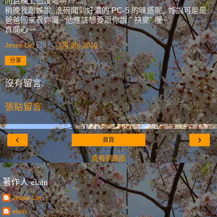
而且晚上也沒喝啊??....
稍晚我跟姊說, 洗碗聞到好濃的 PC-5 的味道呢, 姊說可能是
爸爸回來看妳囉~ 他應該想要跟你說 " 袂麥" 喔~
真開心~~
Jesse Lin
日期：
7月 20, 2010
分享
沒有留言:
張貼留言
‹
›
首頁
查看網路版
著作人 elain
Jesse Lin
elain