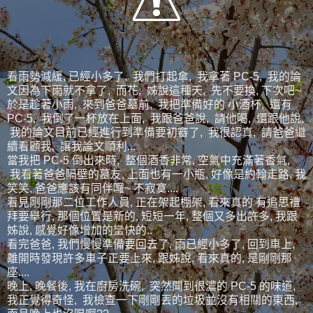
看雨勢減緩, 已經小多了, 我們打起傘, 我拿著 PC-5, 我的論
文因為下雨就不拿了, 而花, 姊說這種天, 先不要換, 下次吧~
於是趁著小雨, 來到爸爸墓前, 我把準備好的 小酒杯, 還有
PC-5, 我倒了一杯放在上面, 我跟爸爸說, 請他喝, 還跟他說,
我的論文目前已經進行到準備要初審了, 我很認真, 請爸爸繼
續看顧我, 讓我論文順利...
當我把 PC-5 倒出來時, 整個酒香非常, 空氣中充滿著香氣,
我看著爸爸隔壁的墓友, 上面也有一小瓶, 好像是約翰走路, 我
笑笑, 爸爸應該有同伴囉~ 不寂寞....
看見剛剛那二位工作人員, 正在架起棚架, 看來真的 有追思禮
拜要舉行, 那個位置是新的, 短短一年, 整個又多出許多, 我跟
姊說, 感覺好像增加的蠻快的..
看完爸爸, 我們慢慢準備要回去了, 雨已經小多了, 回到車上,
離開時發現許多車子正要上來, 跟姊說, 看來真的, 是剛剛那
座....
晚上, 晚餐後, 我在廚房洗碗, 突然聞到很濃的 PC-5 的味道,
我正覺得奇怪, 我檢查一下剛剛丟的垃圾並沒有相關的東西,