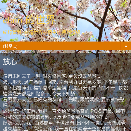
elain 的世界
紀錄著我- 在這世界裡發生的每個情緒...
▼
放心
這週末回去了一趟, 很久沒回家, 更久沒去爸爸...
週六那天, 過午媽媽才回來, 南台灣近日天氣多變, 下午幾乎都
會下起雷陣雨, 標準夏季型氣候, 只是每天下的時間不一, 姊說
連續幾天都是四點多下, 今天不知道...
看著窗外天空, 已經有點灰暗, 二點囉, 跟媽媽說, 要去就快點
吧~
於是整理好東西, 我把一直要給爸爸品嘗的 PC-5 帶著, 還帶
著我的論文初審的資料, 以及準備要幫爸爸換的花...
媽媽, 芸芸, 我 , 由姊開車, 準備出門, 出門不一會兒, 天空感覺
越來越黑, 上了高速公路, 我一直在觀察著天空雲層的變化, 下