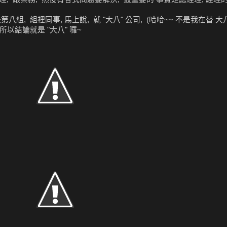
組, 組裡同事, 馬上說, 就 "大八" 公司, (哈哈~~ 不是我在替 大
所以結論就是 "大八" 囉~