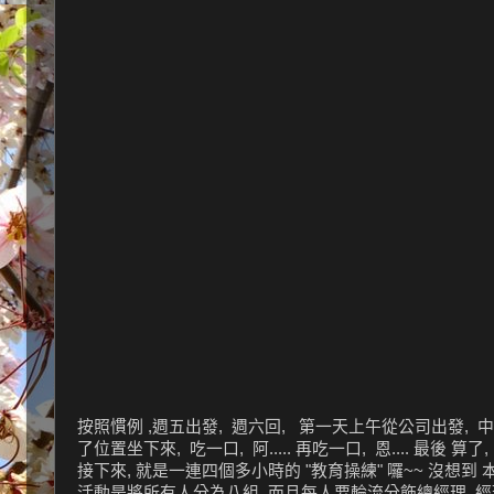
按照慣例 ,週五出發, 週六回, 第一天上午從公司出發, 中午
了位置坐下來, 吃一口, 阿..... 再吃一口, 恩.... 最後 算了,
接下來, 就是一連四個多小時的 "教育操練" 囉~~ 沒想到 本小
活動是將所有人分為八組, 而且每人要輪流分飾總經理, 經理