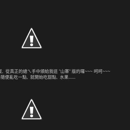
 從真正的總ㄟ手中頒給我這 "山寨" 版的囉~~~ 呵呵~~~
正餐隨便亂吃一點, 就開始吃甜點, 水果......