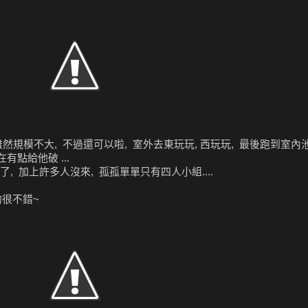
規模不大, 不過還可以啦, 室外去東玩玩, 西玩玩, 最後跑到室內池,
有點給他破 ...
, 加上許多人沒來, 孤孤單單只有四人小組....
的很不錯~