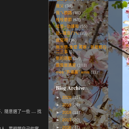
我父
(34)
我ㄟ頭路
(88)
枝枝節節
(68)
哇苦--功課啦
(55)
就--環島ㄇㄟ
(23)
就寫吧
(96)
無米樂-後壁 菁寮 - 爸故鄉的
二三事
(5)
新的挑戰
(37)
靡靡居酒屋
(103)
mes "ㄞ淑麗" amis
(11)
Blog Archive
►
2020
(11)
►
2019
(26)
意選了一些 .... 找
►
2018
(11)
►
2017
(20)
►
2016
(47)
的人, 要避開自己的實