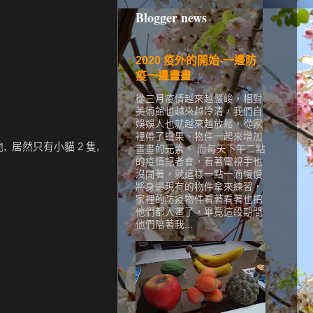
Blogger news
2020 疫外的開始-一邊防
疫一邊畫畫
從三月疫情越來越嚴峻，相對
美術館也越來越冷清，我們自
娛娛人也就越來越放鬆，從家
裡帶了蠟果、物件一起來增加
 居然只有小貓 2 隻,
畫畫的元素。 而每天下午二點
的疫情記者會，看著電視手也
沒閒著，就這樣一點一滴慢慢
將身邊現有的物件拿來練習，
家裡的防疫物件看著看著也把
他們都入畫了，畢竟這段期間
他們陪著我...