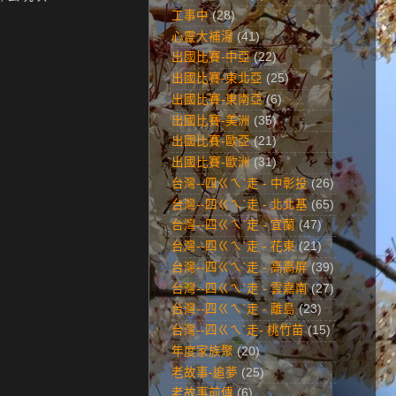
工事中
(28)
心靈大補湯
(41)
出國比賽-中亞
(22)
出國比賽-東北亞
(25)
出國比賽-東南亞
(6)
出國比賽-美洲
(35)
出國比賽-歐亞
(21)
出國比賽-歐洲
(31)
台灣--四ㄍㄟˋ走 - 中彰投
(26)
台灣--四ㄍㄟˋ走 - 北北基
(65)
台灣--四ㄍㄟˋ走 - 宜蘭
(47)
台灣--四ㄍㄟˋ走 - 花東
(21)
台灣--四ㄍㄟˋ走 - 高高屏
(39)
台灣--四ㄍㄟˋ走 - 雲嘉南
(27)
台灣--四ㄍㄟˋ走 - 離島
(23)
台灣--四ㄍㄟˋ走- 桃竹苗
(15)
年度家族聚
(20)
老故事-追夢
(25)
老故事前傳
(6)