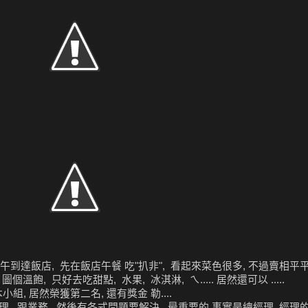
到達飯店, 先在飯店午餐 吃"扒非", 看起來菜色很多, 不過賣相平平, 隨
 圖個溫飽, 只好去吃甜點, 水果, 冰淇淋, ㄟ..... 居然還可以 .....
組, 居然榮獲第二名, 還有獎金 勒....
, 跟業務, 然後有各式問題要解決, 最重要的 事實是總經理, 經理