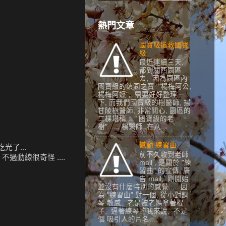
熱門文章
國寶級搶救國寶
級
最近連續三天,
都到關西園區
去, 因為園區內
國寶級的鎮園之寶 "楊梅阿公,
楊梅阿嬷", 需要好好整理一
下, 而我們國寶級的樹醫師, 揚
甘陵樹醫師, 非常關心, 園區的
二棵堪稱.... "國寶級的老
樹"...... 楊醫師, 在八...
憾動 練習曲
光了...
前不久收到老師
不過動線很奇怪 ....
mail , 是關於 "練
習曲" 的宣傳, 廣
告 mail, 剛開始
並沒有什麼特別的感覺..... 因
為 "練習曲" 對一個, 從小對鋼
琴 敏感, 老是被老媽拿著棍
子, 逼著練琴的我來說, 不是
個 吸引人的片名....