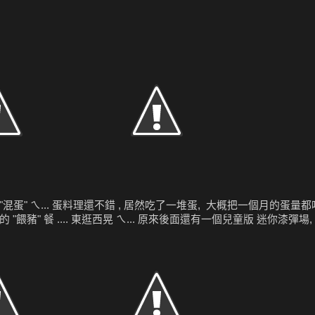
"混蛋" ㄟ... 蛋料理還不錯 , 居然吃了一堆蛋, 大概把一個月的蛋量都吃
豬" 餐 .... 東逛西晃 ㄟ... 原來後面還有一個兒童版 迷你漆彈場, 