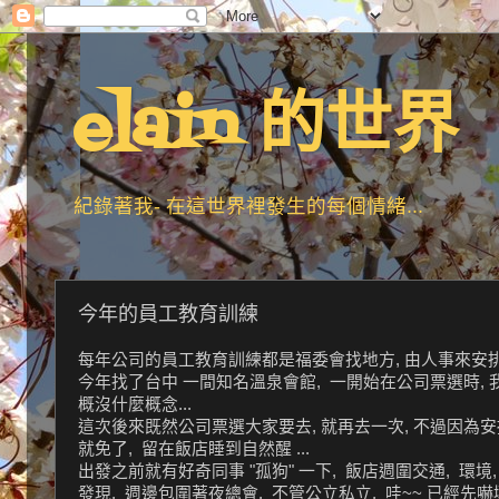
elain 的世界
紀錄著我- 在這世界裡發生的每個情緒...
今年的員工教育訓練
每年公司的員工教育訓練都是福委會找地方, 由人事來安排課
今年找了台中 一間知名溫泉會館, 一開始在公司票選時, 我
概沒什麼概念...
這次後來既然公司票選大家要去, 就再去一次, 不過因為安排
就免了, 留在飯店睡到自然醒 ...
出發之前就有好奇同事 "孤狗" 一下, 飯店週圍交通, 環境,
發現, 週邊包圍著夜總會, 不管公立私立, 哇~~ 已經先