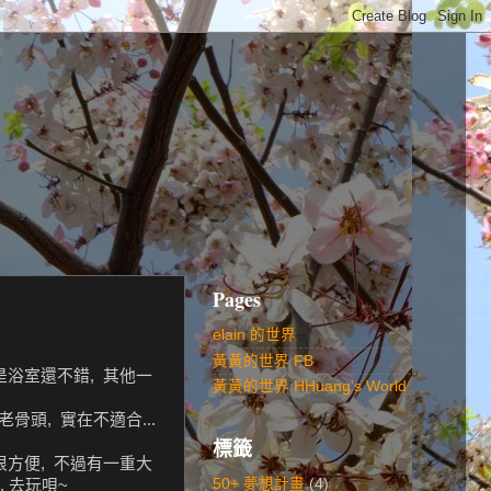
Pages
elain 的世界
黃黃的世界 FB
是浴室還不錯, 其他一
黃黃的世界 HHuang's World
頭, 實在不適合...
標籤
 很方便, 不過有一重大
50+ 夢想計畫
(4)
, 去玩唄~