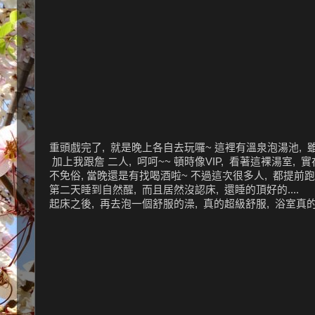
重頭戲完了, 就是晚上各自去玩囉~ 這裡有溫泉泡湯池, 雖然
加上我跟詹 二人, 呵呵~~ 頓時像VIP, 看著這裸湯室, 實在
不免俗, 當晚還是有找喝酒啦~ 不過這次很多人, 都提前跑了
第二天睡到自然醒, 而且居然沒認床, 還睡的頂好的....
起床之後, 再去泡一個舒服的澡, 真的超級舒服, 浴室真