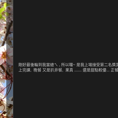
剛好最後輪到我當總ㄟ , 所以囉~ 是我上場接受第二名獎賞,
上完課, 晚餐 又是扒非餐, 果真 ....... 還是甜點較優... 