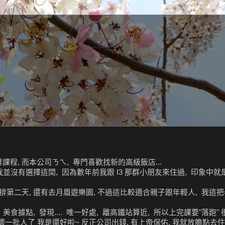
程, 而本公司ㄋㄟ, 專門喜歡找新的高級飯店...
並沒有選擇這間, 因為數年前我跟 I3 那群小朋友來住過, 印象中就
第二天, 還有去月眉遊樂園, 不過這比較適合親子跟年輕人, 我這把老骨
 美食據點, 發現.... 唯一好處, 離高鐵站算近, 所以上完課要"落跑"
嚇壞一批人了 我是還好啦~ 反正公司出錢, 有上帝保佑, 我就放膽點去住