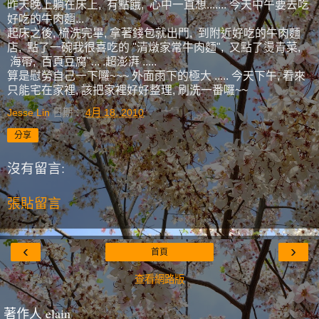
昨天晚上躺在床上, 有點餓, 心中一直想....... 今天中午要去吃
好吃的牛肉麵...
起床之後, 梳洗完畢, 拿著錢包就出門, 到附近好吃的牛肉麵
店, 點了一碗我很喜吃的 "清燉家常牛肉麵", 又點了燙青菜,
海帶, 百頁豆腐"... .超澎湃 .....
算是慰勞自己一下囉~~~ 外面雨下的極大 ..... 今天下午, 看來
只能宅在家裡, 該把家裡好好整理, 刷洗一番囉~~
Jesse Lin
日期：
4月 18, 2010
分享
沒有留言:
張貼留言
‹
›
首頁
查看網路版
著作人 elain