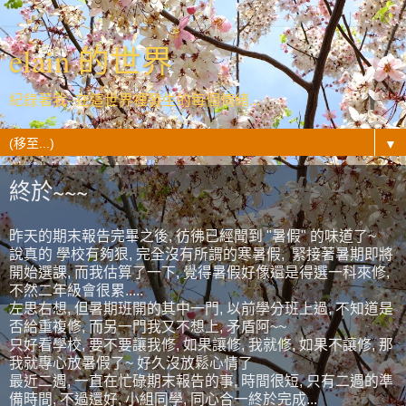
elain 的世界
紀錄著我- 在這世界裡發生的每個情緒...
▼
終於~~~
昨天的期末報告完畢之後, 彷彿已經聞到 "暑假" 的味道了~
說真的 學校有夠狠, 完全沒有所謂的寒暑假, 緊接著暑期即將
開始選課, 而我估算了一下, 覺得暑假好像還是得選一科來修,
不然二年級會很累.....
左思右想, 但暑期班開的其中一門, 以前學分班上過, 不知道是
否給重複修, 而另一門我又不想上, 矛盾阿~~
只好看學校, 要不要讓我修, 如果讓修, 我就修, 如果不讓修, 那
我就專心放暑假了~ 好久沒放鬆心情了
最近二週, 一直在忙碌期末報告的事, 時間很短, 只有二週的準
備時間, 不過還好, 小組同學, 同心合一終於完成...