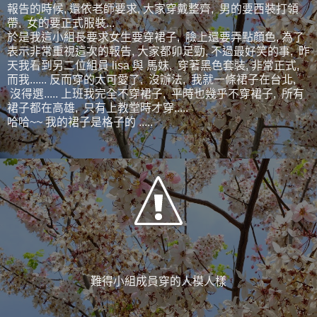
報告的時候, 還依老師要求, 大家穿戴整齊, 男的要西裝打領
帶, 女的要正式服裝...
於是我這小組長要求女生要穿裙子, 臉上還要弄點顏色, 為了
表示非常重視這次的報告, 大家都卯足勁, 不過最好笑的事, 昨
天我看到另二位組員 lisa 與 馬妹, 穿著黑色套裝, 非常正式,
而我...... 反而穿的太可愛了, 沒辦法, 我就一條裙子在台北,
沒得選..... 上班我完全不穿裙子, 平時也幾乎不穿裙子, 所有
裙子都在高雄, 只有上教堂時才穿.....
哈哈~~ 我的裙子是格子的 .....
難得小組成員穿的人模人樣