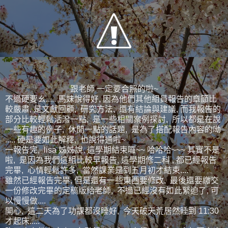
跟老師 一定要合照的啦~
不過硬要ㄠ..... 馬妹說得好, 因為他們其他組員報告的章節比
較嚴肅, 是文獻回顧, 研究方法, 還有結論與建議, 而我報告的
部分比較輕鬆活潑一點, 是一些相關案例探討, 所以都是在說
一些有趣的例子, 休閒一點的話題, 是為了搭配報告內容的呦
..... 硬是要如此解釋, 也說得通啦~
一報告完, lisa 姊姊說, 這學期結束囉~~ 哈哈哈~~~ 其實不是
啦, 是因為我們這組比較早報告, 這學期修二科 , 都已經報告
完畢, 心情輕鬆許多, 當然課業是到五月初才結束....
雖然已經報告完畢, 但是還有一些東西要修改, 最後還要繳交
一份修改完畢的定稿版給老師, 不過已經沒有如此緊迫了, 可
以慢慢做....
開心, 這二天為了功課都沒睡好, 今天破天荒居然睡到 11:30
才起床.....