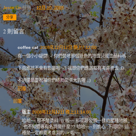
Jesse Lin
日期：
12月 10, 2008
分享
2 則留言:
coffee cat
2008年12月12日 晚上7:12:00
有一個小小疑問 :-/ 你們營地那個綠色的地面只是塗顏料嗎 :-/
下雨應該不會有影響吧 :-? 我想你們應該都有考慮進去 :D
不過還是要祝福你們終於開張大吉喔 ;;)
回覆
回覆
版主
2008年12月12日 晚上11:14:00
哈哈~~ 那不是塗料 :)) 啦~~ 那是跟公園一樣的那種地舖,
也不知道專有名詞是什麼?? 哈哈~~~別擔心, 下雨啦!! 這
種是一定都要考慮到的 :> 啦~~