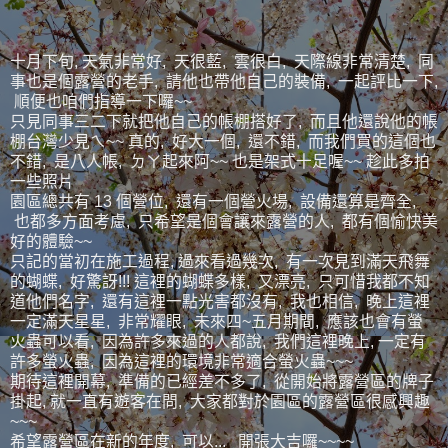
十月下旬, 天氣非常好, 天很藍, 雲很白, 天際線非常清楚, 同
事也是個露營的老手, 請他也帶他自己的裝備, 一起評比一下,
順便也咱們指導一下囉~~
只見同事三二下就把他自己的帳棚搭好了, 而且他還說他的帳
棚台灣少見ㄟ~~ 真的, 好大一個, 還不錯, 而我們買的這個也
不錯, 是八人帳, ㄉㄚ起來阿~~ 也是架式十足喔~~ 趁此多拍
一些照片
園區總共有 13 個營位, 還有一個營火場, 設備還算是齊全,
也都多方面考慮, 只希望是個會讓來露營的人, 都有個愉快美
好的體驗~~
只記的當初在施工過程, 過來看過幾次, 有一次見到滿天飛舞
的蝴蝶, 好驚訝!!! 這裡的蝴蝶多樣, 又漂亮, 只可惜我都不知
道他們名字, 還有這裡一點光害都沒有, 我也相信, 晚上這裡
一定滿天星星, 非常耀眼, 未來四~五月期間, 應該也會有螢
火蟲可以看, 因為許多來過的人都說, 我們這裡晚上, 一定有
許多螢火蟲, 因為這裡的環境非常適合螢火蟲~~~
期待這裡開幕, 準備的已經差不多了, 從開始將露營區的牌子
掛起, 就一直有遊客在問, 大家都對於園區的露營區很感興趣
~~~
希望露營區在新的年度, 可以... 開張大吉囉~~~~