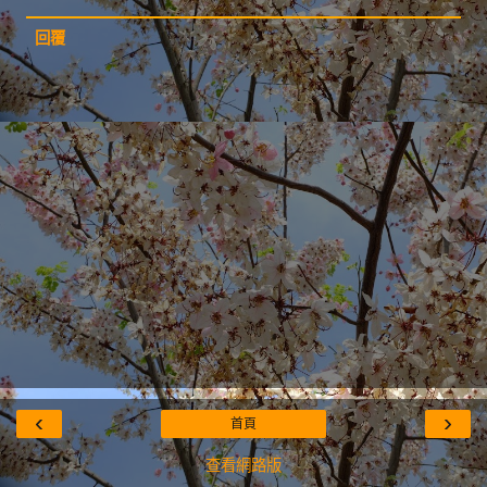
回覆
‹
›
首頁
查看網路版