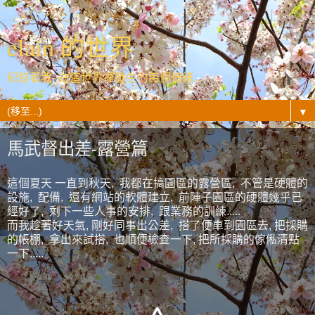
elain 的世界
紀錄著我- 在這世界裡發生的每個情緒...
▼
馬武督出差-露營篇
這個夏天 一直到秋天, 我都在搞園區的露營區, 不管是硬體的
設施, 配備, 還有網站的軟體建立, 前陣子園區的硬體幾乎已
經好了, 剩下一些人事的安排, 跟業務的訓練.....
而我趁著好天氣, 剛好同事出公差, 搭了便車到園區去, 把採購
的帳棚, 拿出來試搭, 也順便檢查一下, 把所採購的傢俬清點
一下.....