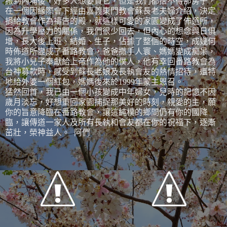
搬到內埔後，好多人想要買它，但是我們都捨不得那房子，
在一個因緣際會下經由嘉義東門教會蘇長老夫婦介紹，決定
捐給教會作為禱告的殿，就這樣可愛的家園變成了佈道所，
因為升學壓力的關係，我們很少回去，但內心的想念與日俱
增，長大後上班、結婚、生子，佔據了整個的時空，成幾何
時佈道所變成了番路教會，爸爸撒手人寰、媽媽變成痴呆，
我將小兒子奉獻給上帝作為他的僕人，他有幸回番路教會為
台神募款時，感受到蘇長老娘及長執會友的熱情招待，還特
地給外婆一個紅包，媽媽後來於
1999
年蒙主恩召。
猛然回首，我已由一個小孩變成中年婦女，兒時的記憶不因
歲月淡忘，好想重回家園捕捉那美好的時刻，親愛的主，願
你的旨意降臨在番路教會，讓這純樸的鄉間仍有你的國降
臨，讓傳道一家人及所有長執和會友都在你的祝福下，逐漸
茁壯，榮神益人。
阿們