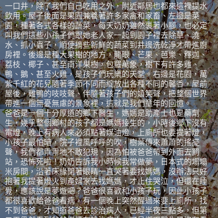
一口井，除了我們自己吃用之外，附近鄰居也都來這裡提水
飲用。屋子後面是果園兼養著許多家禽和家畜、左邊是菜
園，種著各式各樣的蔬菜，每天奶奶雖然裹著小腳，也必定
叫我們這些小孫子們跟她老人家一起到園子裡去除草、澆
水、抓小蟲子，順便摘些新鮮的蔬菜到井邊洗乾淨才帶進廚
房裡。後邊是種大果樹的地方，龍眼、芒果、芭樂、釋迦、
荔枝、椰子、甚至南洋果樹，包羅萬象，樹下有許多雞、
鴨、鵝、甚至火雞，是孩子們玩樂的天堂。右邊是花園，萬
紫千紅的花兒隨著季節不同而綻放出各種不同的馨香，屋前
屋後，雞鴨的吱吱聲、伴隨著孩子們的嬉笑聲，把整個世界
帶進一個無憂無慮的景象裡，這就是我們童年的回憶。
爸爸是一個十分厚道的鄉下醫生，媽媽是助產士也是藥劑
生，幾乎整個鄉村的孩子都是媽媽接生的，小時後鄉下沒有
電燈，晚上有病人來必須點著煤油燈，上廁所也要提著燈，
小孩子最怕暗，院子裡風呼呼的吹，樹葉傳來蕭蕭的搖擺
聲，我們都乖乖地不敢犯規，因為怕被爸爸帶到外面去罰
站，恐怖死啦！奶奶告訴我小時候我常做夢，日本式的塌塌
米房間，沿著床緣閉著眼睛一直哭著要找媽媽，沒辦法只好
抱著我提著燈火到產婦家去找媽媽，才止住哭泣，但還在睡
覺，應該說是夢遊吧？爸爸很喜歡和小孩子玩，因此小孩子
都很喜歡給爸爸看病，有一個晚上突然醒過來要上廁所，找
不到爸爸，才知道爸爸去診治病人，已經半夜三點多，但第