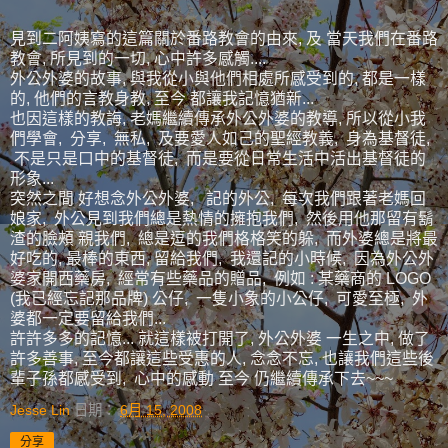
見到二阿姨寫的這篇關於番路教會的由來, 及 當天我們在番路
教會, 所見到的一切, 心中許多感觸....
外公外婆的故事, 與我從小與他們相處所感受到的, 都是一樣
的, 他們的言教身教, 至今 都讓我記憶猶新...
也因這樣的教誨, 老媽繼續傳承外公外婆的教導, 所以從小我
們學會, 分享, 無私, 及要愛人如己的聖經教義, 身為基督徒,
不是只是口中的基督徒, 而是要從日常生活中活出基督徒的
形象...
突然之間 好想念外公外婆, 記的外公, 每次我們跟著老媽回
娘家, 外公見到我們總是熱情的擁抱我們, 然後用他那留有鬍
渣的臉頰 親我們, 總是逗的我們格格笑的躲, 而外婆總是將最
好吃的, 最棒的東西, 留給我們, 我還記的小時候, 因為外公外
婆家開西藥房, 經常有些藥品的贈品, 例如 : 某藥商的 LOGO
(我已經忘記那品牌) 公仔, 一隻小象的小公仔, 可愛至極, 外
婆都一定要留給我們...
許許多多的記憶... 就這樣被打開了, 外公外婆 一生之中, 做了
許多善事, 至今都讓這些受惠的人, 念念不忘, 也讓我們這些後
輩子孫都感受到, 心中的感動 至今 仍繼續傳承下去~~~
Jesse Lin
日期：
6月 15, 2008
分享