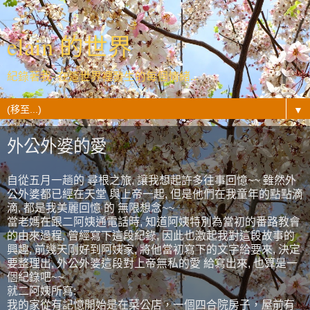
elain 的世界
紀錄著我- 在這世界裡發生的每個情緒...
▼
外公外婆的愛
自從五月一趟的 尋根之旅, 讓我想起許多往事回憶~~ 雖然外
公外婆都已經在天堂 與上帝一起, 但是他們在我童年的點點滴
滴, 都是我美麗回憶 的 無限想念~~
當老媽在跟二阿姨通電話時, 知道阿姨特別為當初的番路教會
的由來過程, 曾經寫下這段紀錄, 因此也激起我對這段故事的
興趣, 前幾天剛好到阿姨家, 將他當初寫下的文字給要來, 決定
要整理出, 外公外婆這段對上帝無私的愛 給寫出來, 也算是一
個紀錄吧~~
就二阿姨所寫:
我的家從有記憶開始是在菜公店，一個四合院房子，屋前有