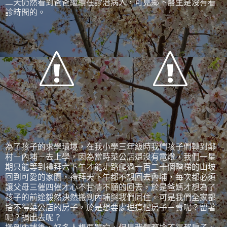
二天仍然看到爸爸繼續在診治病人，可見鄉下醫生是沒有看
診時間的。
為了孩子的求學環境，在我小學三年級時我們孩子們轉到鄰
村－內埔－去上學，因為當時菜公店還沒有電燈，我們一星
期只能等到禮拜六下午才能走路爬過一百二十個階梯的山坡
回到可愛的家園，禮拜天下午都不想回去內埔，每次都必須
讓父母三催四催才心不甘情不願的回去，於是爸媽才想為了
孩子的前途毅然決然搬到內埔與我們同住。可是我們全家都
捨不得菜公店的房子，於是想要處理這個房子－賣呢？留著
呢？捐出去呢？