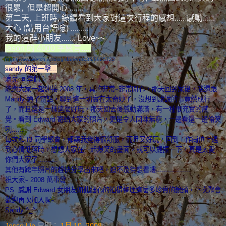
很累, 但是超開心 .......
第二天, 上班時, 綠續看到大家對這次行程的感想..... 感動......
大心 (請用台語唸) .........
我的這群小朋友....... Love~~
jason 的 4000 字感言.....
http://www.wretch.cc/blog/darren0435/8925722
sandy 的第一擊...
滴兒 同學們：
能與大家一起迎接 2008 年，真的非常∼非常開心，那天回到家後，我還跟
Mandy 通了電話，聊到這一切實在太奇妙了，
沒想到說說的事竟然成行
了，而且還是一樣這麼好玩，那天回去後感動滿滿，有一種很充實的感
覺。看到 Edward 寄給大家的照片，更是令人回味無窮，一邊看還一邊偷笑
咧......
每次和 I3 同學聚會，都讓我覺得很舒服，而且又好玩，回到工作崗位上遇
到心情低落時，想想大家在一起爆笑的畫面，
就可以提振一下，真是太愛
你們大家了..........
其他有跨年照片的趕快分享出來吧，迫不及待想看嘍.................
祝大家∼ 2008 萬事發
PS.
感謝 Edward 女朋友如此細心的拍攝整理這麼多珍貴的鏡頭，下次聚會
歡迎再次加入喔∼
Sandy ^_^
Jesse Lin
日期：
1月 10, 2008