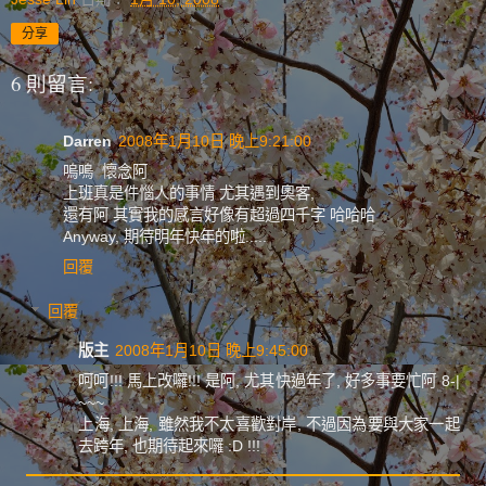
分享
6 則留言:
Darren
2008年1月10日 晚上9:21:00
嗚嗚 懷念阿
上班真是件惱人的事情 尤其遇到奧客,
還有阿 其實我的感言好像有超過四千字 哈哈哈
Anyway, 期待明年快年的啦.....
回覆
回覆
版主
2008年1月10日 晚上9:45:00
呵呵!!! 馬上改囉!!! 是阿, 尤其快過年了, 好多事要忙阿 8-|
~~~
上海, 上海, 雖然我不太喜歡對岸, 不過因為要與大家一起
去跨年, 也期待起來囉 :D !!!