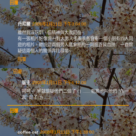
回覆
丹尼爾
2008年1月11日 下午3:04:00
雖然我沒玩到，但精神與大家同在~
有一張相片好像是一對大男人手牽手各自牽一個小朋有四人同
遊的相片，聽說這兩個男人還會相約一同逛百貨血拼....一直懷
疑這兩個人的關係非比尋常~
回覆
回覆
版主
2008年1月11日 下午6:12:00
呵呵~~ 早就懷疑他們二個了 /:) ...... 乾脆也叫他們 "在一
起" 好了 :)) .....
回覆
coffee cat
2008年1月13日 下午1:38:00