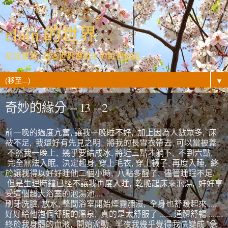
elain 的世界
紀錄著我- 在這世界裡發生的每個情緒...
▼
奇妙的緣分 -- I3 --2
前一晚的過度亢奮, 讓我一晚睡不好, 加上因為人數眾多, 床
被不足, 我還好有先見之明, 將我的長雪衣帶去, 可以當被蓋,
不然我一晚上, 幾乎要結成冰, 將近三點才躺下, 不到六點,
完全無法入眠, 決定起身, 穿上毛衣, 穿上襪子, 再度入睡, 終
於讓我得以好好睡他二個小時, 八點多醒了, 儘管睡眠不足,
但是生理時鐘已經不讓我再度入睡, 乾脆起床來泡湯, 好好享
受這個超大浴室的泡湯池....
刷牙洗臉, 放水, 整間浴室開始煙霧瀰漫, 全身也舒暖起來 ....
好好給他泡個舒服的溫泉, 真的是太舒服了 ...... 通體舒暢 .......
終於我身體的血液, 開始流動, 半夜我幾乎覺得我快變成 "急