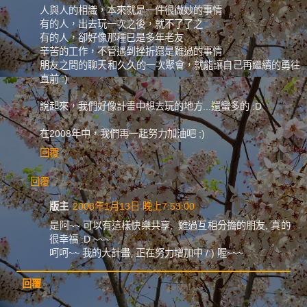
人與人的相識，本來就是一件很微妙的事情
有的人，出去玩一次之後，就不了了之
有的人，卻好像那種已是多年老友
辛苦的工作，不管遇到挫折還是難過的事情
朋友之間的聊天和久久的一次聚會，就能讓自己再繼續的勇往
直前 :)
說起來，我們好像計畫中想去玩的地方...還蠻多的 :D
在2008年中，我們再一起努力加油吧 ;)
回覆
回覆
版主
2008年1月13日 晚上7:53:00
是阿~~ 可以有這樣快樂共享, 難過互相分擔的朋友, 真的
很幸福 :D ~~~
呵呵~~ 我的大計畫, 正在努力增加中 /:) 喔~~~
回覆