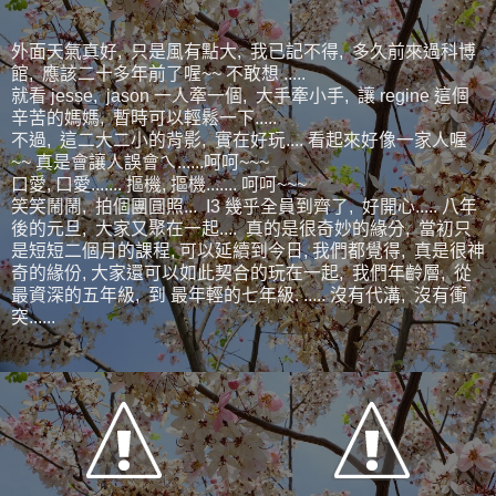
外面天氣真好, 只是風有點大, 我已記不得, 多久前來過科博
館, 應該二十多年前了喔~~ 不敢想 .....
就看 jesse, jason 一人牽一個, 大手牽小手, 讓 regine 這個
辛苦的媽媽, 暫時可以輕鬆一下.....
不過, 這二大二小的背影, 實在好玩.... 看起來好像一家人喔
~~ 真是會讓人誤會ㄟ......呵呵~~~
口愛, 口愛....... 摳機, 摳機....... 呵呵~~~
笑笑鬧鬧, 拍個團圓照... I3 幾乎全員到齊了, 好開心..... 八年
後的元旦, 大家又聚在一起.... 真的是很奇妙的緣分, 當初只
是短短二個月的課程, 可以延續到今日, 我們都覺得, 真是很神
奇的緣份, 大家還可以如此契合的玩在一起, 我們年齡層, 從
最資深的五年級, 到 最年輕的七年級. ..... 沒有代溝, 沒有衝
突......