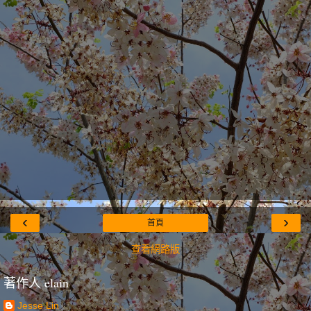
‹
›
首頁
查看網路版
著作人 elain
Jesse Lin