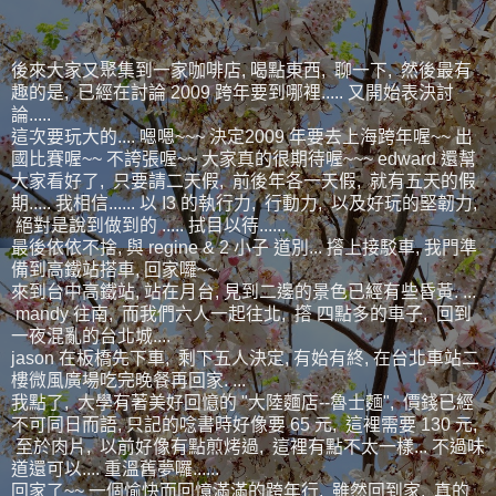
後來大家又聚集到一家咖啡店, 喝點東西, 聊一下, 然後最有
趣的是, 已經在討論 2009 跨年要到哪裡..... 又開始表決討
論.....
這次要玩大的.... 嗯嗯~~~ 決定2009 年要去上海跨年喔~~ 出
國比賽喔~~ 不誇張喔~~ 大家真的很期待喔~~~ edward 還幫
大家看好了, 只要請二天假, 前後年各一天假, 就有五天的假
期..... 我相信...... 以 I3 的執行力, 行動力, 以及好玩的堅韌力,
絕對是說到做到的 ..... 拭目以待......
最後依依不捨, 與 regine & 2 小子 道別... 撘上接駁車, 我門準
備到高鐵站搭車, 回家囉~~
來到台中高鐵站, 站在月台, 見到二邊的景色已經有些昏黃. ...
mandy 往南, 而我們六人一起往北, 撘 四點多的車子, 回到
一夜混亂的台北城....
jason 在板橋先下車, 剩下五人決定, 有始有終, 在台北車站二
樓微風廣場吃完晚餐再回家. ...
我點了, 大學有著美好回憶的 "大陸麵店--魯士麵", 價錢已經
不可同日而語, 只記的唸書時好像要 65 元, 這裡需要 130 元,
至於肉片, 以前好像有點煎烤過, 這裡有點不太一樣... 不過味
道還可以.... 重溫舊夢囉......
回家了~~ 一個愉快而回憶滿滿的跨年行, 雖然回到家, 真的