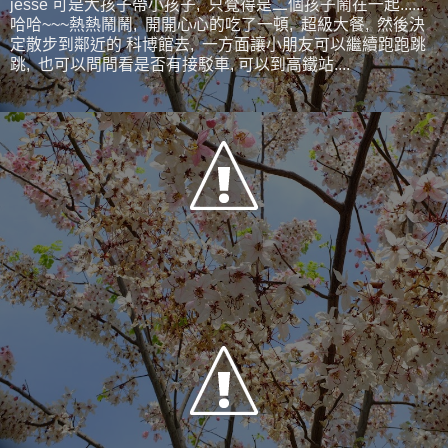
jesse 可是大孩子帶小孩子, 只覺得是二個孩子鬧在一起......
哈哈~~~熱熱鬧鬧, 開開心心的吃了一頓, 超級大餐, 然後決
定散步到鄰近的 科博館去, 一方面讓小朋友可以繼續跑跑跳
跳, 也可以問問看是否有接駁車, 可以到高鐵站....