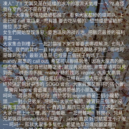
凍人" 了!! 尤其又是在這樣的冰冷的寒流天氣哩~~ ㄟ?? 奇怪
我在室內, 又不是在室外.......
不管, 大家幾乎陸陸續續都醒了, 看來大家都睡的還可以, 上
面已經 call 電話來, 問有誰 要去吃早餐的, 想想還是留給那
幾位 男生吧!!
女生們開始整理儀容, 要泡溫泉的就去泡, 把飯店最後的福利
用盡 .....
大家集合到樓上, 一起討論接下來午餐要去哪裡解決, 也有人
想起, 我們的其中一員 regine, 事先因為聯絡不到他, 但他可
是嫁到台中, 最新消息是 已經是三個孩子的媽了.....
mandy 密集的 call out, 希望可以聯絡到他, 因為大家真的粉
想念他, 而我也自他結婚之後, 就沒再見過他, 非常期待可以見
到面..... 神奇的手機, mandy 終於找到 regine, 大家太高興
了..... 不管 mandy 還在電話中, 已經在一旁大呼小叫 .......
終於決定到台中市的 SOGO 會合, 大家興奮又期待的搭小黃,
準備與 regine 會面囉 !!! 而他將帶他的小朋友來......
呵呵~~ 等阿等, 盼阿盼, 終於等到 regine 帶著二個小蘿蔔
頭.... 一對小兄弟來, 呵呵~~ 大家忙著問, 確實是三個嗎? 沒
有再增加嗎 ?..... 呵呵~~ 真的是 賴氏三兄弟喔~~ 了不起.......
大家一起上十三樓, 找了間餐廳, 一起用餐吧!! 好開心, 只見
兄弟倆與 jesse, jason 玩開了, jason 直說 好想結婚生小子喔
~~ 呵呵~~ 那就大家多多幫忙, 希望他早日達成願望囉!!!