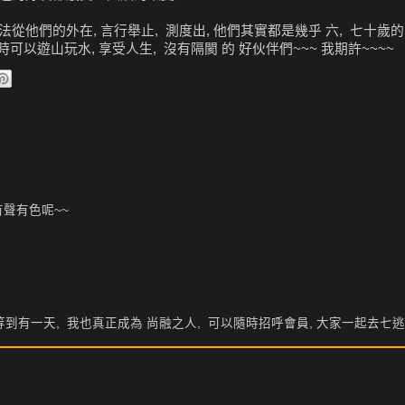
法從他們的外在, 言行舉止, 測度出, 他們其實都是幾乎 六, 七十歲的.
時可以遊山玩水, 享受人生, 沒有隔閡 的 好伙伴們~~~ 我期許~~~~
有聲有色呢~~
 等到有一天, 我也真正成為 尚融之人, 可以隨時招呼會員, 大家一起去七逃 :)