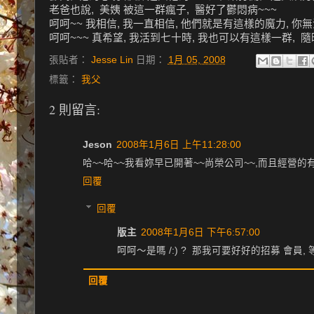
老爸也說, 美姨 被這一群瘋子, 醫好了鬱悶病~~~
呵呵~~ 我相信, 我一直相信, 他們就是有這樣的魔力, 你無
呵呵~~~ 真希望, 我活到七十時, 我也可以有這樣一群, 隨
張貼者：
Jesse Lin
日期：
1月 05, 2008
標籤：
我父
2 則留言:
Jeson
2008年1月6日 上午11:28:00
哈~~哈~~我看妳早已開著~~尚榮公司~~,而且經營的
回覆
回覆
版主
2008年1月6日 下午6:57:00
呵呵～是嗎 /:) ? 那我可要好好的招募 會員,
回覆