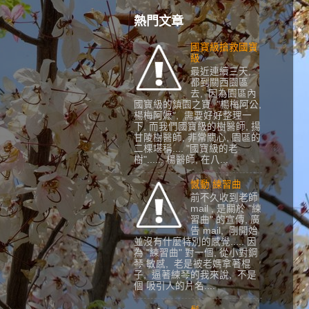
熱門文章
國寶級搶救國寶
級
最近連續三天,
都到關西園區
去, 因為園區內
國寶級的鎮園之寶 "楊梅阿公,
楊梅阿嬷", 需要好好整理一
下, 而我們國寶級的樹醫師, 揚
甘陵樹醫師, 非常關心, 園區的
二棵堪稱.... "國寶級的老
樹"...... 楊醫師, 在八...
憾動 練習曲
前不久收到老師
mail , 是關於 "練
習曲" 的宣傳, 廣
告 mail, 剛開始
並沒有什麼特別的感覺..... 因
為 "練習曲" 對一個, 從小對鋼
琴 敏感, 老是被老媽拿著棍
子, 逼著練琴的我來說, 不是
個 吸引人的片名....