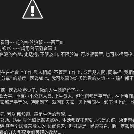
看阿~~ 吃的杯盤狼藉~~~西西!!!!
 啦~~~ 請用台語發音囉!!!
的各地, 走透透, 不限於山, 不限於海, 可以很奢華, 也可以很簡樸,
在在社會上工作 與人相處, 不管是工作上, 或是朋友間, 同學裡, 我
"分享" 的態度, 因為如此, 我可以贏的許多珍貴的友誼 ~~~ 這些都
觀, 因為物慾少了, 你的人生就輕鬆了~~~
餐飲大亨, 也有小小公務人員, 小生意人, 但他們都是平等的, 在上帝面
家都是平等的, 時間到了, 就回到天家, 與上帝同在, 卸下世上的一切,
 因為 都知道, 這是生活的哲學......
繞著她, 姑姑 見他如此鬱鬱寡歡, 生活都提不起勁, 很是心疼, 決定
機 甚至全球飛來飛去的 女實業家, 但只要是, 尚榮徵召, 他一定報到,
邊的好友都感受到美姨的改變.....