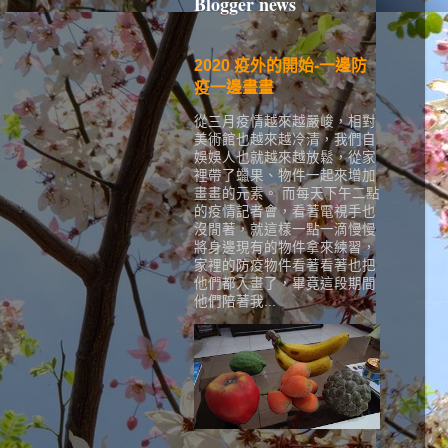
Blogger news
2020 疫外的開始-一邊防
疫一邊畫畫
從三月疫情越來越嚴峻，相對
美術館也越來越冷清，我們自
娛娛人也就越來越放鬆，從家
裡帶了蠟果、物件一起來增加
畫畫的元素。 而每天下午二點
的疫情記者會，看著電視手也
沒閒著，就這樣一點一滴慢慢
將身邊現有的物件拿來練習，
家裡的防疫物件看著看著也把
他們都入畫了，畢竟這段期間
他們陪著我...