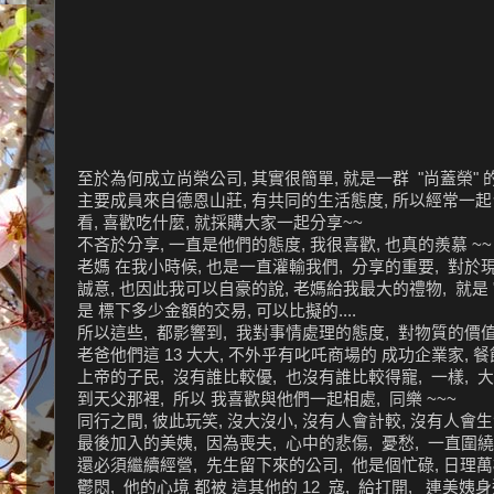
至於為何成立尚榮公司, 其實很簡單, 就是一群 "尚蓋榮" 的郎
主要成員來自德恩山莊, 有共同的生活態度, 所以經常一起台灣
看, 喜歡吃什麼, 就採購大家一起分享~~
不吝於分享, 一直是他們的態度, 我很喜歡, 也真的羨慕 ~~
老媽 在我小時候, 也是一直灌輸我們, 分享的重要, 對於現
誠意, 也因此我可以自豪的說, 老媽給我最大的禮物, 就是 
是 標下多少金額的交易, 可以比擬的....
所以這些, 都影響到, 我對事情處理的態度, 對物質的價值
老爸他們這 13 大大, 不外乎有叱吒商場的 成功企業家, 
上帝的子民, 沒有誰比較優, 也沒有誰比較得寵, 一樣, 大
到天父那裡, 所以 我喜歡與他們一起相處, 同樂 ~~~
同行之間, 彼此玩笑, 沒大沒小, 沒有人會計較, 沒有人會生氣,
最後加入的美姨, 因為喪夫, 心中的悲傷, 憂愁, 一直圍
還必須繼續經營, 先生留下來的公司, 他是個忙碌, 日理萬
鬱悶, 他的心境 都被 這其他的 12 寇, 給打開, 連美姨身