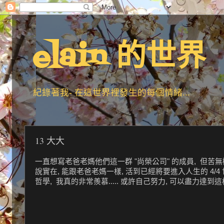
elain 的世界
紀錄著我- 在這世界裡發生的每個情緒...
13 大大
一直想寫老爸老媽他們這一群 "尚榮公司" 的成員, 但苦無機
說實在, 能跟老爸老媽一樣, 活到已經將要進入人生的 4/
哲學, 我真的非常羨慕..... 或許自己努力, 可以盡力達到