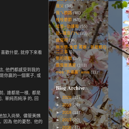
我父
(34)
我ㄟ頭路
(88)
枝枝節節
(68)
哇苦--功課啦
(55)
就--環島ㄇㄟ
(23)
就寫吧
(96)
無米樂-後壁 菁寮 - 爸故鄉的
二三事
(5)
 喜歡什麼, 就停下來看
新的挑戰
(37)
靡靡居酒屋
(103)
相信, 他們都感受到我的
mes "ㄞ淑麗" amis
(11)
不是你贏的一個案子, 或
Blog Archive
前, 誰都是一樣, 都是
►
2020
(11)
 單純而純淨 的, 回
►
2019
(26)
►
2018
(11)
帶她加入尚榮, 儘管美姨
►
2017
(20)
 因為 他的憂愁, 他的
►
2016
(47)