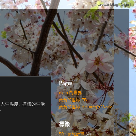
Pages
elain 的世界
黃黃的世界 FB
的人生態度, 這樣的生活
黃黃的世界 HHuang's World
~
標籤
50+ 夢想計畫
(4)