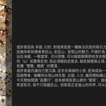
或許是因為 多變, 幻妙, 對我來說是一種無法抗拒的吸引力.
這幾年較有機會靠近山, 走近山, 發現山的魅力, 不遜於海...
站在海邊, 一眼望穿, 可以想像, 可以瞇起眼睛把他含在眼框
但 "山" 若要靠近他, 就必須親自走進去, 越走越覺無止境,
有種 "驚艷, 偶遇" 的驚喜..
或許是歲月讓自己更沉澱, 從毛毛燥燥的小孩, 逐漸成為一個較具
因緣際會, 接觸到台灣山林生態, 古道, 人文, 繼而開始關心
今天開始閱讀 "孤鷹行", 這本被視為登山者的 "聖經", 
希望有天, 我不只是趨近山, 而是真正走進山的世界, 可以去