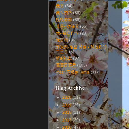
我父
(34)
我ㄟ頭路
(88)
枝枝節節
(68)
哇苦--功課啦
(55)
就--環島ㄇㄟ
(23)
就寫吧
(96)
無米樂-後壁 菁寮 - 爸故鄉的
二三事
(5)
新的挑戰
(37)
靡靡居酒屋
(103)
mes "ㄞ淑麗" amis
(11)
Blog Archive
►
2020
(11)
►
2019
(26)
►
2018
(11)
►
2017
(20)
►
2016
(47)