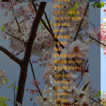
大溪進香團
趨近山
水水水~~~我愛水~~~
100-SOGO 週年慶
溫柔的告別
燒呼呼~~
理性與感性
生老病死
回味~
德生週報-95/10/15
德生週報-95/10/08
德生週報-95/10/01
►
10月 2006
(14)
►
9月 2006
(9)
►
8月 2006
(12)
►
7月 2006
(15)
►
6月 2006
(7)