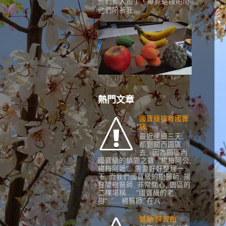
他們都入畫了，畢竟這段期間
他們陪著我...
熱門文章
國寶級搶救國寶
級
最近連續三天,
都到關西園區
去, 因為園區內
國寶級的鎮園之寶 "楊梅阿公,
楊梅阿嬷", 需要好好整理一
下, 而我們國寶級的樹醫師, 揚
甘陵樹醫師, 非常關心, 園區的
二棵堪稱.... "國寶級的老
樹"...... 楊醫師, 在八...
憾動 練習曲