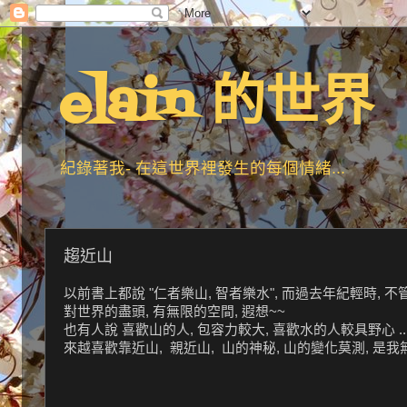
elain 的世界
紀錄著我- 在這世界裡發生的每個情緒...
趨近山
以前書上都說 "仁者樂山, 智者樂水", 而過去年紀輕時, 不管
對世界的盡頭, 有無限的空間, 遐想~~
也有人說 喜歡山的人, 包容力較大, 喜歡水的人較具野心 ..
來越喜歡靠近山, 親近山, 山的神秘, 山的變化莫測, 是我無法