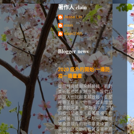
著作人 elain
Jesse Lin
elain
elain1965
Blogger news
2020 疫外的開始-一邊防
疫一邊畫畫
從三月疫情越來越嚴峻，相對
美術館也越來越冷清，我們自
娛娛人也就越來越放鬆，從家
裡帶了蠟果、物件一起來增加
畫畫的元素。 而每天下午二點
的疫情記者會，看著電視手也
沒閒著，就這樣一點一滴慢慢
將身邊現有的物件拿來練習，
家裡的防疫物件看著看著也把