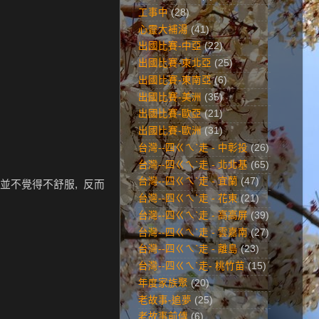
工事中
(28)
心靈大補湯
(41)
出國比賽-中亞
(22)
出國比賽-東北亞
(25)
出國比賽-東南亞
(6)
出國比賽-美洲
(35)
出國比賽-歐亞
(21)
出國比賽-歐洲
(31)
台灣--四ㄍㄟˋ走 - 中彰投
(26)
台灣--四ㄍㄟˋ走 - 北北基
(65)
台灣--四ㄍㄟˋ走 - 宜蘭
(47)
, 並不覺得不舒服, 反而
台灣--四ㄍㄟˋ走 - 花東
(21)
台灣--四ㄍㄟˋ走 - 高高屏
(39)
台灣--四ㄍㄟˋ走 - 雲嘉南
(27)
台灣--四ㄍㄟˋ走 - 離島
(23)
台灣--四ㄍㄟˋ走- 桃竹苗
(15)
年度家族聚
(20)
老故事-追夢
(25)
老故事前傳
(6)