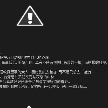
..
..
裡, 可以把他收在自己的心理....
 高高低低, 千轉百迴, 二旁不時有 樹林, 蟲鳥的干擾, 而這樣的打擾
董事的大人, 開始嘗試去包容, 而不是只想去... 擁有......
, 台灣這片美麗又有點哀愁的山林....
或許 我真該好好仔細去品味這字裡行間的奇妙..
體驗山的包容度, 足夠與山一起呼吸, 與山一起聆聽....