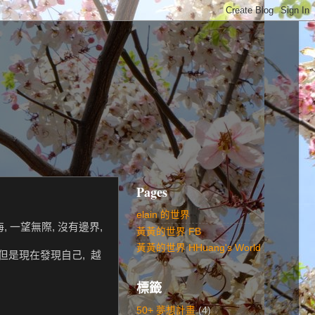
Pages
elain 的世界
, 一望無際, 沒有邊界,
黃黃的世界 FB
黃黃的世界 HHuang's World
 但是現在發現自己, 越
標籤
50+ 夢想計畫
(4)