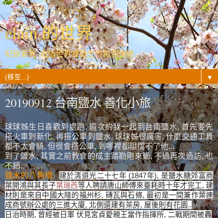
elain 的世界
紀錄著我- 在這世界裡發生的每個情緒...
▼
20190912 台南鹽水 善化小旅
球球姊生日喜歡到處跑, 這次約我一起到台南鹽水, 首先要先
搭火車到新化, 再搭公車到鹽水, 球球姊很厲害, 什麼交通工具
都不太會騎, 但很會搭公車, 到哪裡都阻擋不了他...
到了鹽水, 其實之前教會的成主踏勘剛來過, 不過再次造訪, 也
不錯..
鹽水的八角樓
建於清道光二十七年 (1847年), 是鹽水糖郊富商
葉開鴻與其長子
葉瑞西
等人聘請唐山師傅來臺耗時十年才完工, 建
材則是來自中國大陸的福州杉, 磚瓦與石條,
最初是一間兼作葉連
成商號辦公處的三進大廈, 北側還建有茶房, 屋後則有花園..
日治時期, 曾經被日軍 伏見宮貞愛親王當作指揮所, 二戰期間被轟