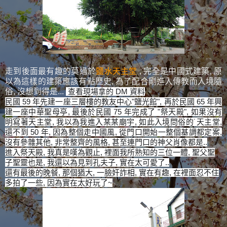
走到後面最有趣的莫過於
鹽水天主堂
, 完全是中國式建築, 原
以為這樣的建築應該有點歷史, 為了配合剛進入傳教而入境隨
俗, 沒想到得是...
查看現場拿的 DM 資料
民國 59 年先建一座三層樓的教友中心"鹽光館", 再於民國 65 年興
建一座中華聖母亭, 最後於民國 75 年完成了 "祭天殿", 如果沒有
明寫著天主堂, 我以為我進入某某廟宇, 如此入境問俗的˙天主堂,
還不到 50 年, 因為整個走中國風, 從門口開始一整個基調都定案,
沒有參雜其他, 非常整齊的風格, 甚至連門口的神父肖像都是..
進入祭天殿, 我真是嘆為觀止, 裡面我所熟知的三位一體, 聖父聖
子聖靈也是, 我還以為見到孔夫子, 實在太可愛了..
還有最後的晚餐, 那個猶大, 一臉奸詐相, 實在有趣, 在裡面忍不住
多拍了一些, 因為實在太好玩了~