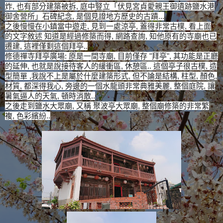
炸, 也有部分建築被拆,
庭中豎立「伏見宮貞愛親王御遺跡鹽水港
御舍營所」石碑紀念, 是個見證地方歷史的古蹟...
之後慢慢在小鎮當中遊走, 見到一處涼亭, 蓋得非常古樸, 看上面
的文字敘述 知道是經過修築而得, 網路查詢, 知他原有的寺廟也已
遷建, 這裡僅剩這個拜亭..
修德禪寺拜亭廣場: 原是一間寺廟, 目前僅存 "拜亭", 其功能是正廳
的延伸, 也就是說接待客人的緩衝區, 休憩區.. 這個亭子很古樸, 造
型簡單 ,我說不上是屬於什麼建築形式, 但不論是結構, 柱型, 顏色,
材質, 都深得我心, 旁邊的一個水龍頭非常典雅美麗, 整個庭院, 讓
暑氣逼人的天氣, 頓時消散..
之後走到鹽水大眾廟, 又稱 聚波亭大眾廟, 整個廟修築的非常繁
複, 色彩繽紛..